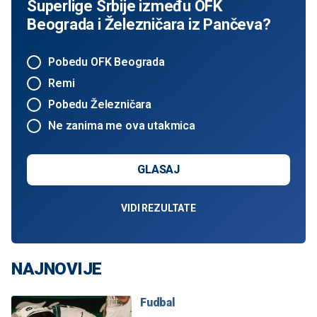
Superlige Srbije između OFK
Beograda i Železničara iz Pančeva?
Pobedu OFK Beograda
Remi
Pobedu Železničara
Ne zanima me ova utakmica
GLASAJ
VIDI REZULTATE
NAJNOVIJE
Fudbal