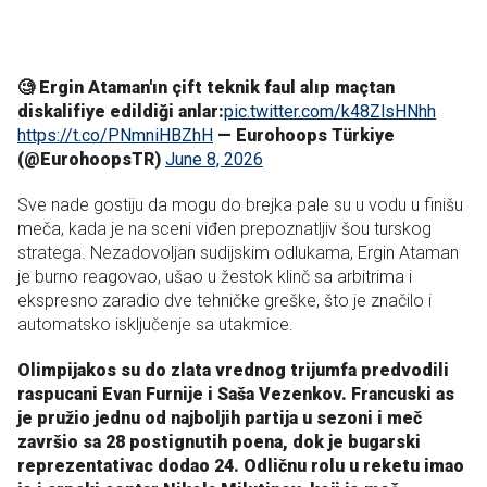
🧐 Ergin Ataman'ın çift teknik faul alıp maçtan
diskalifiye edildiği anlar:
pic.twitter.com/k48ZlsHNhh
https://t.co/PNmniHBZhH
— Eurohoops Türkiye
(@EurohoopsTR)
June 8, 2026
Sve nade gostiju da mogu do brejka pale su u vodu u finišu
meča, kada je na sceni viđen prepoznatljiv šou turskog
stratega. Nezadovoljan sudijskim odlukama, Ergin Ataman
je burno reagovao, ušao u žestok klinč sa arbitrima i
ekspresno zaradio dve tehničke greške, što je značilo i
automatsko isključenje sa utakmice.
Olimpijakos su do zlata vrednog trijumfa predvodili
raspucani Evan Furnije i Saša Vezenkov. Francuski as
je pružio jednu od najboljih partija u sezoni i meč
završio sa 28 postignutih poena, dok je bugarski
reprezentativac dodao 24. Odličnu rolu u reketu imao