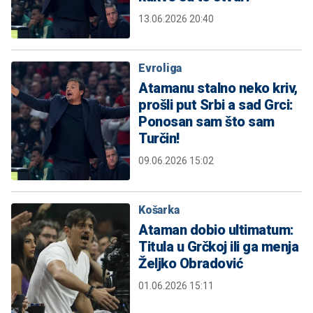
13.06.2026 20:40
Evroliga
Atamanu stalno neko kriv,
prošli put Srbi a sad Grci:
Ponosan sam što sam
Turčin!
09.06.2026 15:02
Košarka
Ataman dobio ultimatum:
Titula u Grčkoj ili ga menja
Željko Obradović
01.06.2026 15:11