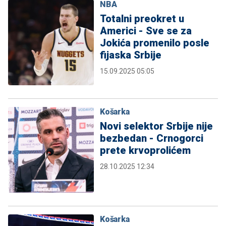
NBA
Totalni preokret u
Americi - Sve se za
Jokića promenilo posle
fijaska Srbije
15.09.2025 05:05
Košarka
Novi selektor Srbije nije
bezbedan - Crnogorci
prete krvoprolićem
28.10.2025 12:34
Košarka