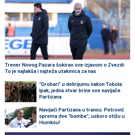
Trener Novog Pazara šokirao sve izjavom o Zvezdi:
To je najlakša i najteža utakmica za nas
"Grobari" u delirijumu nakon Tobola:
Ipak, jedna stvar brine sve navijače
Partizana
Navijači Partizana u transu: Petrović
sprema dve "bombe", uskoro stižu u
Humksu!