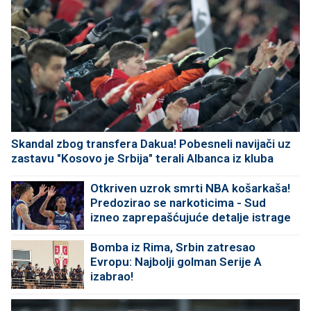
Skandal zbog transfera Dakua! Pobesneli navijači uz
zastavu "Kosovo je Srbija" terali Albanca iz kluba
Otkriven uzrok smrti NBA košarkaša!
Predozirao se narkoticima - Sud
izneo zaprepašćujuće detalje istrage
Bomba iz Rima, Srbin zatresao
Evropu: Najbolji golman Serije A
izabrao!