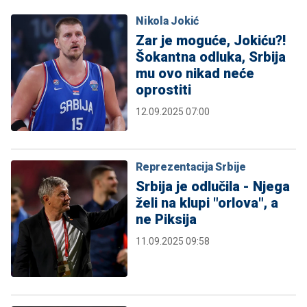
Nikola Jokić
Zar je moguće, Jokiću?!
Šokantna odluka, Srbija
mu ovo nikad neće
oprostiti
12.09.2025 07:00
Reprezentacija Srbije
Srbija je odlučila - Njega
želi na klupi "orlova", a
ne Piksija
11.09.2025 09:58