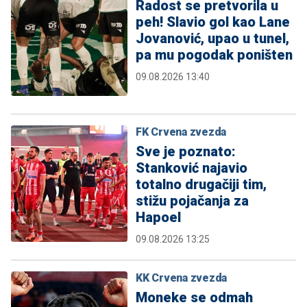
Radost se pretvorila u
peh! Slavio gol kao Lane
Jovanović, upao u tunel,
pa mu pogodak poništen
09.08.2026 13:40
FK Crvena zvezda
Sve je poznato:
Stanković najavio
totalno drugačiji tim,
stižu pojačanja za
Hapoel
09.08.2026 13:25
KK Crvena zvezda
Moneke se odmah