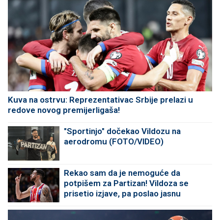
Kuva na ostrvu: Reprezentativac Srbije prelazi u
redove novog premijerligaša!
"Sportinjo" dočekao Vildozu na
aerodromu (FOTO/VIDEO)
Rekao sam da je nemoguće da
potpišem za Partizan! Vildoza se
prisetio izjave, pa poslao jasnu
poruku