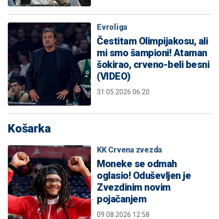
Evroliga
Čestitam Olimpijakosu, ali
mi smo šampioni! Ataman
šokirao, crveno-beli besni
(VIDEO)
31.05.2026 06:20
Košarka
KK Crvena zvezda
Moneke se odmah
oglasio! Oduševljen je
Zvezdinim novim
pojačanjem
09.08.2026 12:58