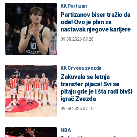
KK Partizan
Partizanov biser tražio da
ode! Ovo je plan za
nastavak njegove karijere
09.08.2026 09:26
KK Crvena zvezda
Zakuvala se letnja
transfer pijaca! Svi se
pitaju gde je i šta radi bivši
igrač Zvezde
09.08.2026 07:16
NBA