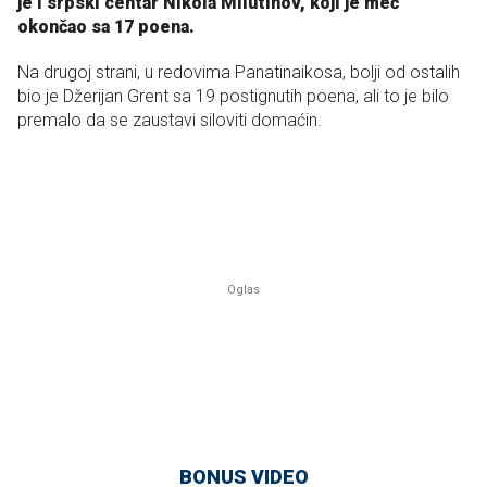
je i srpski centar Nikola Milutinov, koji je meč
okončao sa 17 poena.
Na drugoj strani, u redovima Panatinaikosa, bolji od ostalih
bio je Džerijan Grent sa 19 postignutih poena, ali to je bilo
premalo da se zaustavi siloviti domaćin.
BONUS VIDEO