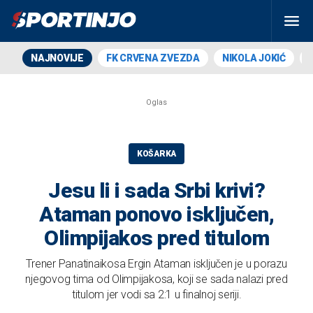
NAJNOVIJE
FK CRVENA ZVEZDA
NIKOLA JOKIĆ
KOŠARKA
Jesu li i sada Srbi krivi?
Ataman ponovo isključen,
Olimpijakos pred titulom
Trener Panatinaikosa Ergin Ataman isključen je u porazu
njegovog tima od Olimpijakosa, koji se sada nalazi pred
titulom jer vodi sa 2:1 u finalnoj seriji.