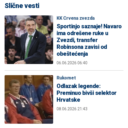
Slične vesti
KK Crvena zvezda
Sportinjo saznaje! Navaro
ima odrešene ruke u
Zvezdi, transfer
Robinsona zavisi od
obeštećenja
06.06.2026 06:40
Rukomet
Odlazak legende:
Preminuo bivši selektor
Hrvatske
08.06.2026 21:43