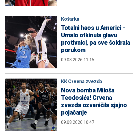
Košarka
Totalni haos u Americi -
Umalo otkinula glavu
protivnici, pa sve šokirala
porukom
09.08.2026 11:15
KK Crvena zvezda
Nova bomba Miloša
Teodosića! Crvena
zvezda ozvaničila sjajno
pojačanje
09.08.2026 10:47