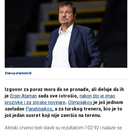
Starsportphoto©
Izgovor za poraz mora da se pronađe, ali deluje da ih
je
Ergin Ataman
sada sve istrošio,
nakon što je imao
prozivke i za srpske novinare
.
Olimpijakos
je još jednom
savladao
Panatinaikos
, a za turskog trenera, bio je to
još jedan susret koji nije završio na terenu.
Atinski crveno-beli slavili su rezultatom 102:92 i nalaze se