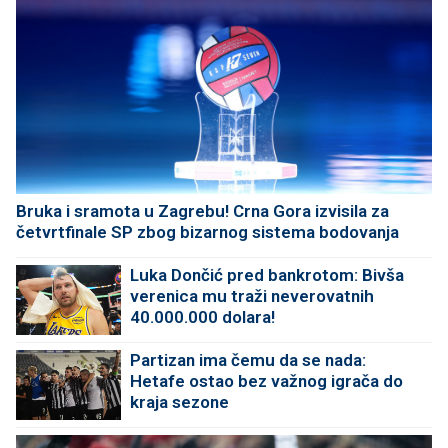
Bruka i sramota u Zagrebu! Crna Gora izvisila za
četvrtfinale SP zbog bizarnog sistema bodovanja
Luka Dončić pred bankrotom: Bivša
verenica mu traži neverovatnih
40.000.000 dolara!
Partizan ima čemu da se nada:
Hetafe ostao bez važnog igrača do
kraja sezone