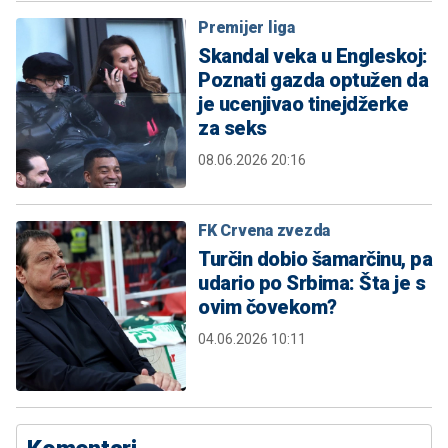
Premijer liga
Skandal veka u Engleskoj:
Poznati gazda optužen da
je ucenjivao tinejdžerke
za seks
08.06.2026 20:16
FK Crvena zvezda
Turčin dobio šamarčinu, pa
udario po Srbima: Šta je s
ovim čovekom?
04.06.2026 10:11