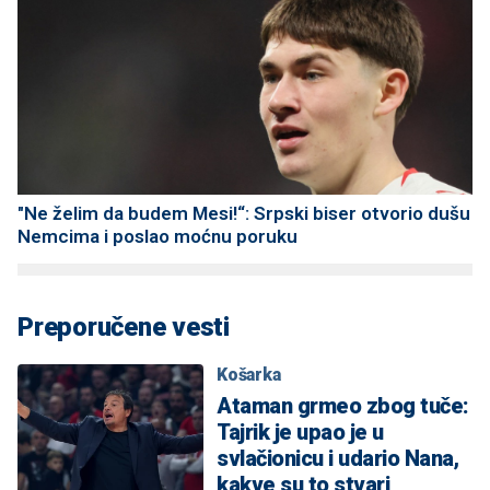
"Ne želim da budem Mesi!“: Srpski biser otvorio dušu
Nemcima i poslao moćnu poruku
Preporučene vesti
Košarka
Ataman grmeo zbog tuče:
Tajrik je upao je u
svlačionicu i udario Nana,
kakve su to stvari