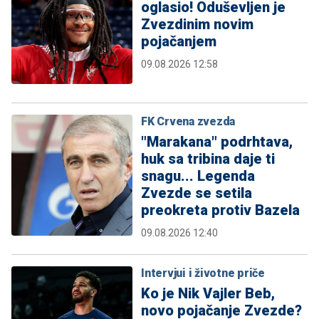
oglasio! Oduševljen je
Zvezdinim novim
pojačanjem
09.08.2026 12:58
FK Crvena zvezda
"Marakana" podrhtava,
huk sa tribina daje ti
snagu... Legenda
Zvezde se setila
preokreta protiv Bazela
09.08.2026 12:40
Intervjui i životne priče
Ko je Nik Vajler Beb,
novo pojačanje Zvezde?