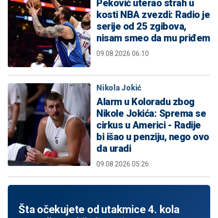
Peković uterao strah u
kosti NBA zvezdi: Radio je
serije od 25 zgibova,
nisam smeo da mu priđem
09.08.2026 06:10
Nikola Jokić
Alarm u Koloradu zbog
Nikole Jokića: Sprema se
cirkus u Americi - Radije
bi išao u penziju, nego ovo
da uradi
09.08.2026 05:26
Šta očekujete od utakmice 4. kola