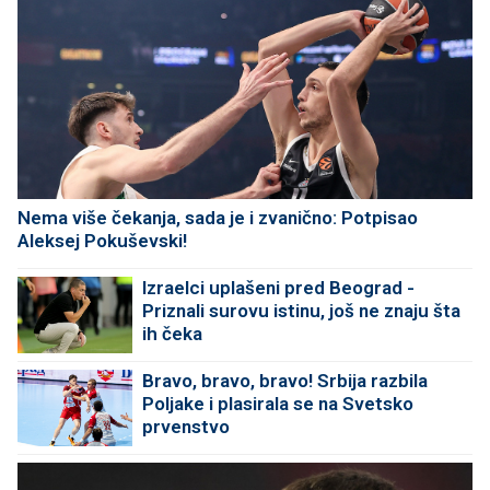
Nema više čekanja, sada je i zvanično: Potpisao
Aleksej Pokuševski!
Izraelci uplašeni pred Beograd -
Priznali surovu istinu, još ne znaju šta
ih čeka
Bravo, bravo, bravo! Srbija razbila
Poljake i plasirala se na Svetsko
prvenstvo