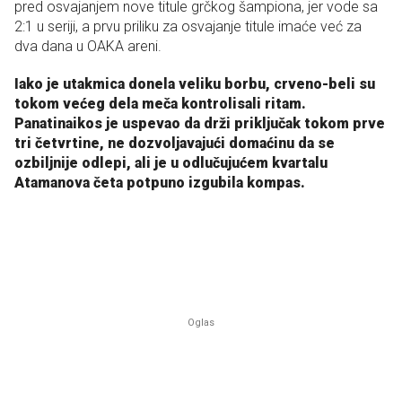
pred osvajanjem nove titule grčkog šampiona, jer vode sa
2:1 u seriji, a prvu priliku za osvajanje titule imaće već za
dva dana u OAKA areni.
Iako je utakmica donela veliku borbu, crveno-beli su
tokom većeg dela meča kontrolisali ritam.
Panatinaikos je uspevao da drži priključak tokom prve
tri četvrtine, ne dozvoljavajući domaćinu da se
ozbiljnije odlepi, ali je u odlučujućem kvartalu
Atamanova četa potpuno izgubila kompas.