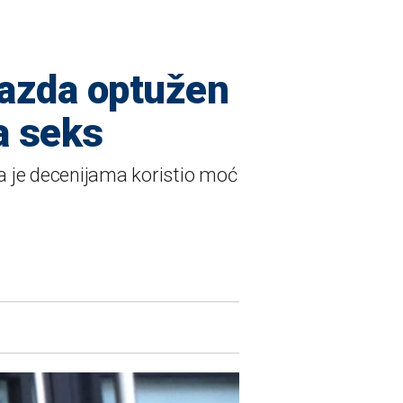
gazda optužen
a seks
a je decenijama koristio moć