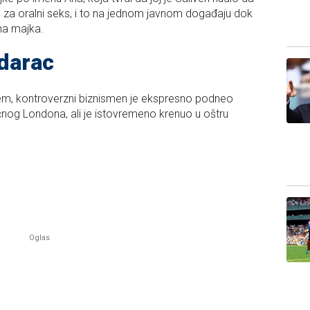
 za oralni seks, i to na jednom javnom događaju dok
ena majka.
udarac
m, kontroverzni biznismen je ekspresno podneo
očnog Londona, ali je istovremeno krenuo u oštru