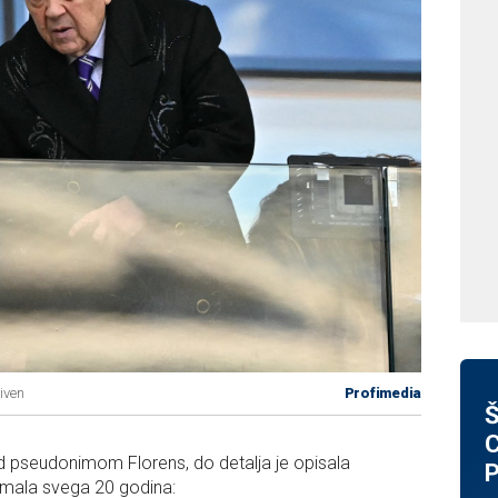
iven
Profimedia
Š
C
d pseudonimom Florens, do detalja je opisala
P
 imala svega 20 godina: