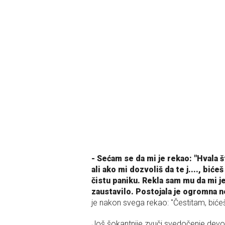
- Sećam se da mi je rekao: "Hvala št
ali ako mi dozvoliš da te j...., bić
čistu paniku. Rekla sam mu da mi je
zaustavilo. Postojala je ogromna 
je nakon svega rekao: "Čestitam, bićeš
Još šokantnije zvuči svedočenje devojk