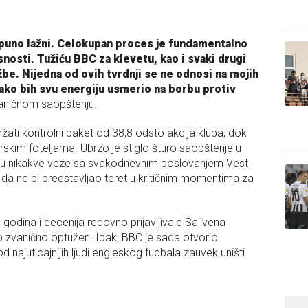
otpuno lažni. Celokupan proces je fundamentalno
nosti. Tužiću BBC za klevetu, kao i svaki drugi
be. Nijedna od ovih tvrdnji se ne odnosi na mojih
ako bih svu energiju usmerio na borbu protiv
zvaničnom saopštenju.
ržati kontrolni paket od 38,8 odsto akcija kluba, dok
orskim foteljama. Ubrzo je stiglo šturo saopštenje u
u nikakve veze sa svakodnevnim poslovanjem Vest
 da ne bi predstavljao teret u kritičnim momentima za
odina i decenija redovno prijavljivale Salivena
o zvanično optužen. Ipak, BBC je sada otvorio
d najuticajnijih ljudi engleskog fudbala zauvek uništi