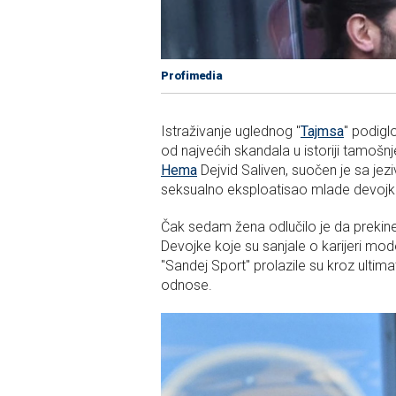
Profimedia
Istraživanje uglednog "
Tajmsa
" podigl
od najvećih skandala u istoriji tamošn
Hema
Dejvid Saliven, suočen je sa je
seksualno eksploatisao mlade devojke 
Čak sedam žena odlučilo je da prekine 
Devojke koje su sanjale o karijeri mod
"Sandej Sport" prolazile su kroz ultim
odnose.