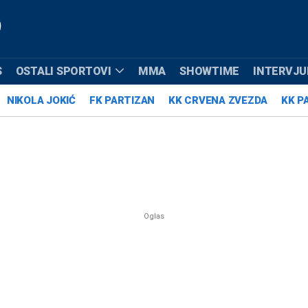
S
OSTALI SPORTOVI
MMA
SHOWTIME
INTERVJUI
NIKOLA JOKIĆ
FK PARTIZAN
KK CRVENA ZVEZDA
KK P