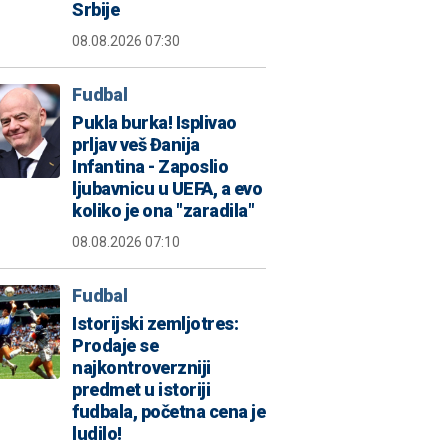
Srbije
08.08.2026 07:30
Fudbal
Pukla burka! Isplivao
prljav veš Đanija
Infantina - Zaposlio
ljubavnicu u UEFA, a evo
koliko je ona "zaradila"
08.08.2026 07:10
Fudbal
Istorijski zemljotres:
Prodaje se
najkontroverzniji
predmet u istoriji
fudbala, početna cena je
ludilo!