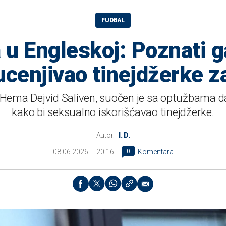
FUDBAL
 u Engleskoj: Poznati 
 ucenjivao tinejdžerke z
 Hema Dejvid Saliven, suočen je sa optužbama d
kako bi seksualno iskorišćavao tinejdžerke.
Autor:
I. D.
08.06.2026
20:16
0
Komentara