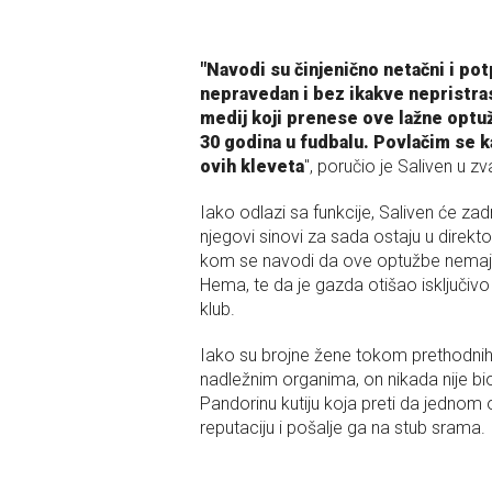
"Navodi su činjenično netačni i p
nepravedan i bez ikakve nepristras
medij koji prenese ove lažne optuž
30 godina u fudbalu. Povlačim se k
ovih kleveta
", poručio je Saliven u 
Iako odlazi sa funkcije, Saliven će zad
njegovi sinovi za sada ostaju u direkt
kom se navodi da ove optužbe nemaj
Hema, te da je gazda otišao isključivo
klub.
Iako su brojne žene tokom prethodnih g
nadležnim organima, on nikada nije bi
Pandorinu kutiju koja preti da jednom o
reputaciju i pošalje ga na stub srama.