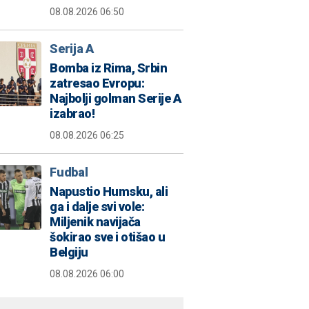
08.08.2026 06:50
Serija A
Bomba iz Rima, Srbin
zatresao Evropu:
Najbolji golman Serije A
izabrao!
08.08.2026 06:25
Fudbal
Napustio Humsku, ali
ga i dalje svi vole:
Miljenik navijača
šokirao sve i otišao u
Belgiju
08.08.2026 06:00