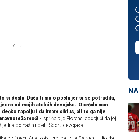
NA
o si došla. Daću ti malo posla jer si se potrudila,
eš jedna od mojih stalnih devojaka." Osećala sam
 dečko napolju i da imam ciklus, ali to ga nije
neravnoteža moći
- ispričala je Florens, dodajući da joj
 jedna od naših novih 'Sport' devojaka".
e po imenu Ana, koja tvrdi da joj je Saliven nudio da