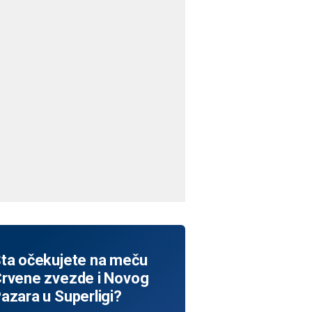
ta očekujete na meču
rvene zvezde i Novog
azara u Superligi?