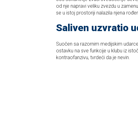
od nje napravi veliku zvezdu u zamenu
se u istoj prostoriji nalazila njena rođ
Saliven uzvratio 
Suočen sa razornim medijskim udarce
ostavku na sve funkcije u klubu iz ist
kontraofanzivu, tvrdeći da je nevin.