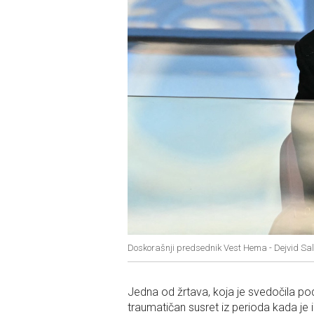
Doskorašnji predsednik Vest Hema - Dejvid Sal
Jedna od žrtava, koja je svedočila po
traumatičan susret iz perioda kada je