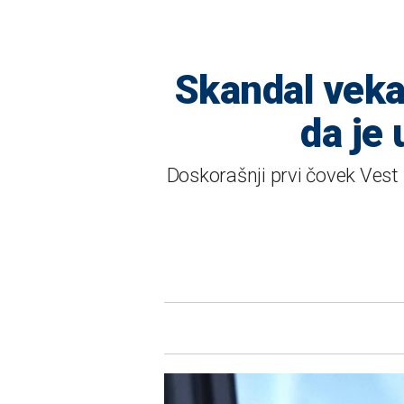
Skandal veka
da je
Doskorašnji prvi čovek Vest