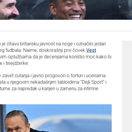
o je čitavu britansku javnost na noge i označilo jedan
jeg fudbala. Naime, doskorašnji prvi čovek
Vest
zivim optužbama da je decenijama koristio moć kako bi
i tinejdžerke.
zavet ćutanja i javno progovori o torturi i ucenama.
ela u njegovim nekadašnjim tabloidima "Dejli Sport" i
atume za napredak u karijeri u zamenu za intimne