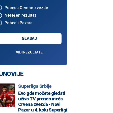
Pobedu Crvene zvezde
Nerešen rezultat
Pobedu Pazara
GLASAJ
VIDI REZULTATE
JNOVIJE
Superliga Srbije
Evo gde možete gledati
uživo TV prenos meča
Crvena zvezda - Novi
Pazar u 4. kolu Superligi