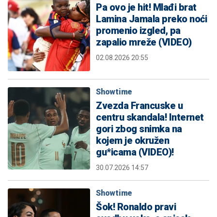
Pa ovo je hit! Mlađi brat
Lamina Jamala preko noći
promenio izgled, pa
zapalio mreže (VIDEO)
02.08.2026 20:55
Showtime
Zvezda Francuske u
centru skandala! Internet
gori zbog snimka na
kojem je okružen
gu*icama (VIDEO)!
30.07.2026 14:57
Showtime
Šok! Ronaldo pravi