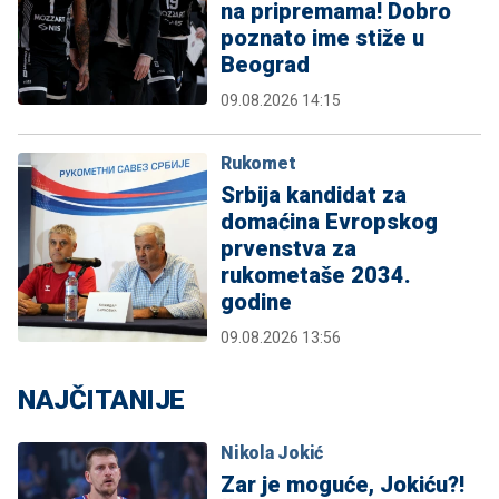
na pripremama! Dobro
poznato ime stiže u
Beograd
09.08.2026 14:15
Rukomet
Srbija kandidat za
domaćina Evropskog
prvenstva za
rukometaše 2034.
godine
09.08.2026 13:56
NAJČITANIJE
Nikola Jokić
Zar je moguće, Jokiću?!