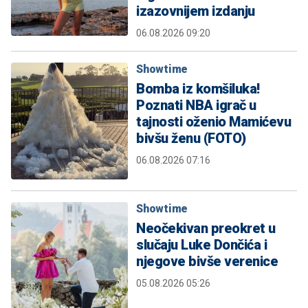
izazovnijem izdanju
06.08.2026 09:20
Showtime
Bomba iz komšiluka!
Poznati NBA igrač u
tajnosti oženio Mamićevu
bivšu ženu (FOTO)
06.08.2026 07:16
Showtime
Neočekivan preokret u
slučaju Luke Dončića i
njegove bivše verenice
05.08.2026 05:26