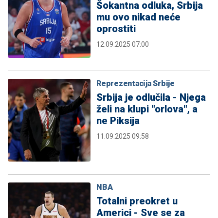
Šokantna odluka, Srbija
mu ovo nikad neće
oprostiti
12.09.2025 07:00
Reprezentacija Srbije
Srbija je odlučila - Njega
želi na klupi "orlova", a
ne Piksija
11.09.2025 09:58
NBA
Totalni preokret u
Americi - Sve se za