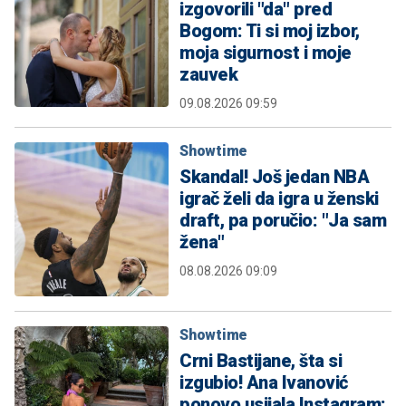
izgovorili "da" pred
Bogom: Ti si moj izbor,
moja sigurnost i moje
zauvek
09.08.2026 09:59
Showtime
Skandal! Još jedan NBA
igrač želi da igra u ženski
draft, pa poručio: "Ja sam
žena"
08.08.2026 09:09
Showtime
Crni Bastijane, šta si
izgubio! Ana Ivanović
ponovo usijala Instagram: