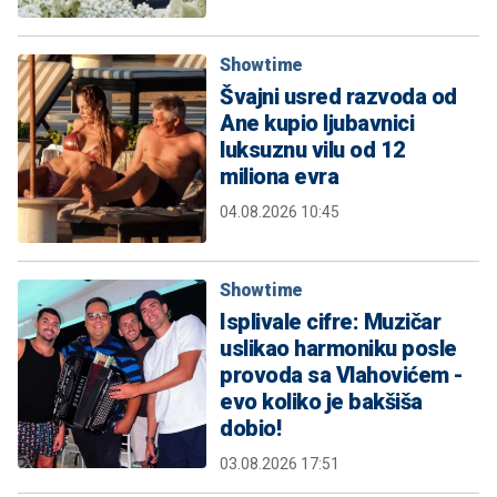
Showtime
Švajni usred razvoda od
Ane kupio ljubavnici
luksuznu vilu od 12
miliona evra
04.08.2026 10:45
Showtime
Isplivale cifre: Muzičar
uslikao harmoniku posle
provoda sa Vlahovićem -
evo koliko je bakšiša
dobio!
03.08.2026 17:51