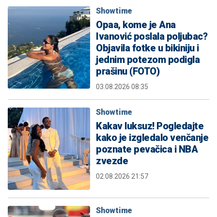
Showtime
Opaa, kome je Ana
Ivanović poslala poljubac?
Objavila fotke u bikiniju i
jednim potezom podigla
prašinu (FOTO)
03.08.2026 08:35
Showtime
Kakav luksuz! Pogledajte
kako je izgledalo venčanje
poznate pevačica i NBA
zvezde
02.08.2026 21:57
Showtime