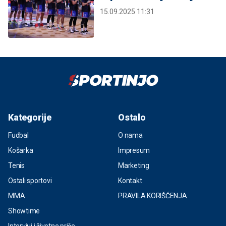
15.09.2025 11:31
Kategorije
Ostalo
Fudbal
O nama
Košarka
Impresum
Tenis
Marketing
Ostali sportovi
Kontakt
MMA
PRAVILA KORIŠĆENJA
Showtime
Intervjui i životne priče