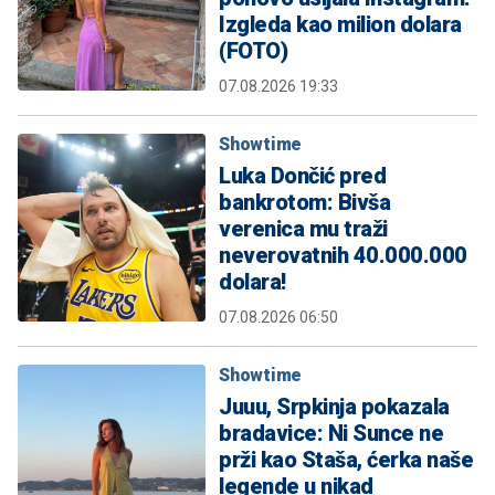
Izgleda kao milion dolara
(FOTO)
07.08.2026 19:33
Showtime
Luka Dončić pred
bankrotom: Bivša
verenica mu traži
neverovatnih 40.000.000
dolara!
07.08.2026 06:50
Showtime
Juuu, Srpkinja pokazala
bradavice: Ni Sunce ne
prži kao Staša, ćerka naše
legende u nikad