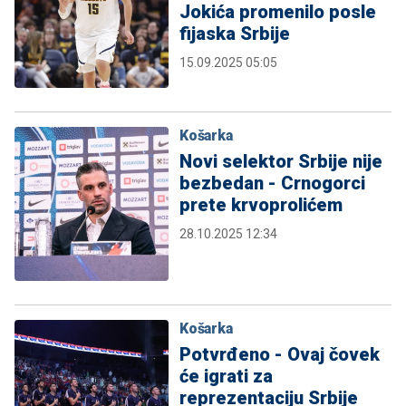
Jokića promenilo posle
fijaska Srbije
15.09.2025 05:05
Košarka
Novi selektor Srbije nije
bezbedan - Crnogorci
prete krvoprolićem
28.10.2025 12:34
Košarka
Potvrđeno - Ovaj čovek
će igrati za
reprezentaciju Srbije