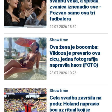
svadbu veka, a spisak
zvanica iznenadio sve -
Pozvao samo ova tri
fudbalera
29.07.2026 15:59
Showtime
Ova žena je booomba:
Vildoza je prevario ovu
cicu, jedna fotografija
napravila haos (FOTO)
28.07.2026 10:26
Showtime
Cela svadba završila na
podu: Holand napravio
šou uz ritual koji je