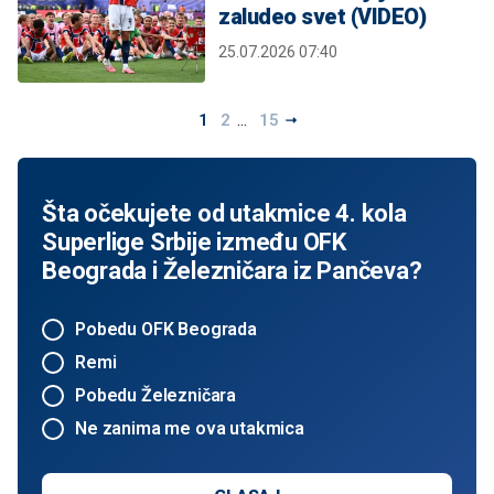
zaludeo svet (VIDEO)
25.07.2026 07:40
...
1
2
15
Šta očekujete od utakmice 4. kola
Superlige Srbije između OFK
Beograda i Železničara iz Pančeva?
Pobedu OFK Beograda
Remi
Pobedu Železničara
Ne zanima me ova utakmica