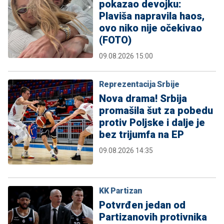
pokazao devojku:
Plaviša napravila haos,
ovo niko nije očekivao
(FOTO)
09.08.2026 15:00
Reprezentacija Srbije
Nova drama! Srbija
promašila šut za pobedu
protiv Poljske i dalje je
bez trijumfa na EP
09.08.2026 14:35
KK Partizan
Potvrđen jedan od
Partizanovih protivnika