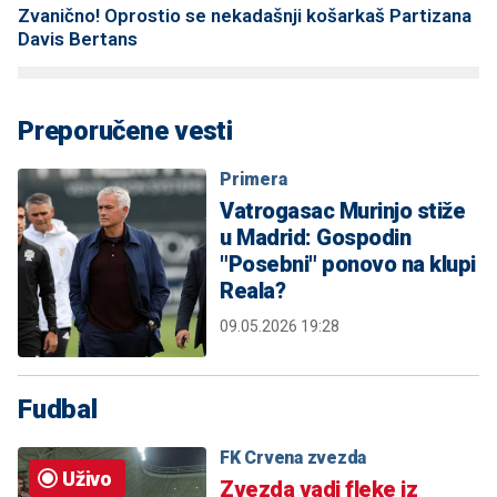
Zvanično! Oprostio se nekadašnji košarkaš Partizana
Davis Bertans
Preporučene vesti
Primera
Vatrogasac Murinjo stiže
u Madrid: Gospodin
"Posebni" ponovo na klupi
Reala?
09.05.2026 19:28
Fudbal
FK Crvena zvezda
Uživo
Zvezda vadi fleke iz