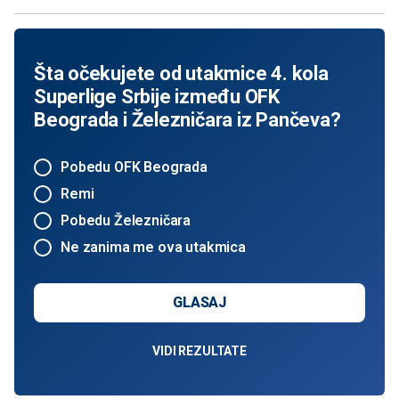
Šta očekujete od utakmice 4. kola
Superlige Srbije između OFK
Beograda i Železničara iz Pančeva?
Pobedu OFK Beograda
Remi
Pobedu Železničara
Ne zanima me ova utakmica
GLASAJ
VIDI REZULTATE