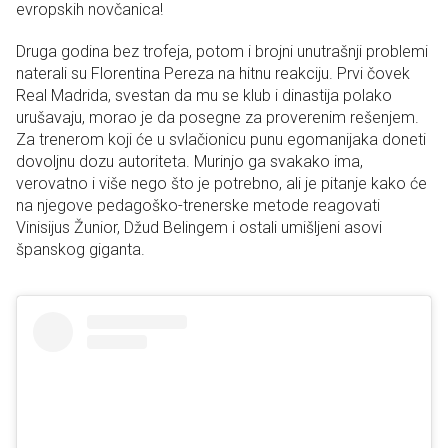
evropskih novčanica!
Druga godina bez trofeja, potom i brojni unutrašnji problemi
naterali su Florentina Pereza na hitnu reakciju. Prvi čovek
Real Madrida, svestan da mu se klub i dinastija polako
urušavaju, morao je da posegne za proverenim rešenjem.
Za trenerom koji će u svlačionicu punu egomanijaka doneti
dovoljnu dozu autoriteta. Murinjo ga svakako ima,
verovatno i više nego što je potrebno, ali je pitanje kako će
na njegove pedagoško-trenerske metode reagovati
Vinisijus Žunior, Džud Belingem i ostali umišljeni asovi
španskog giganta.