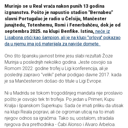
Murinjo se u Real vraća nakon punih 13 godina
izgnanstva. Pošto je napustio stadion "Bernabeu"
slavni Portugalac je radio u Čelsiju, Mančester
junajtedu, Totenhemu, Romi i Fenerbahčeu, dok je od
septembra 2025. na klupi Benfike. Istina,
neće iz
Lisabona otići kao šampion, ali je na klupi "orlova" pokazao
da u njemu ima još materijala za najviše domete.
Ono što špansku javnost brine jesu slabi rezultati Žoze
Murinja u poslednjih nekoliko godina. Jeste osvojio sa
Romom 2022. godine trofej u Ligi konferencija, ali je
poslednji zapravo "veliki" pehar podigao davne 2017. kada
je sa Mančesterom došao do titule u Ligi Evrope.
Ni u Madridu se tokom trogodišnjeg mandata nije proslavio
pošto je osvojio tek tri trofeja. Po jedan u Primeri, Kupu
Kralja i španskom Superkupu. Sada će imati priliku da utisak
na klupi Reala popravi, ali će ogroman uticaj na to imati
njegov odnos sa igračima. Tako su, uostalom, stradala
njegova dva prethodnika - Ćabi Alonso i Alvaro Arbeloa.