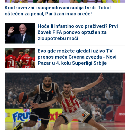
Kontroverzni i suspendovani sudija tvrdi: Tobol
oštećen za penal, Partizan imao sreće!
Hoće li Infantino ovo preživeti? Prvi
čovek FIFA ponovo optužen za
zloupotrebu moći
Evo gde možete gledati uživo TV
prenos meča Crvena zvezda - Novi
Pazar u 4. kolu Superligi Srbije