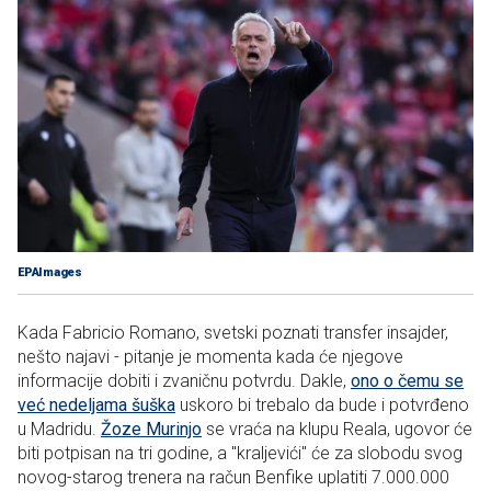
EPAImages
Kada Fabricio Romano, svetski poznati transfer insajder,
nešto najavi - pitanje je momenta kada će njegove
informacije dobiti i zvaničnu potvrdu. Dakle,
ono o čemu se
već nedeljama šuška
uskoro bi trebalo da bude i potvrđeno
u Madridu.
Žoze Murinjo
se vraća na klupu Reala, ugovor će
biti potpisan na tri godine, a "kraljevići" će za slobodu svog
novog-starog trenera na račun Benfike uplatiti 7.000.000