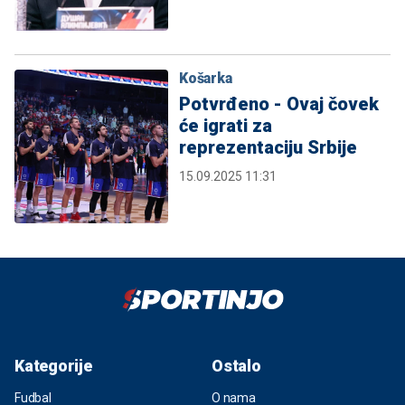
Košarka
Potvrđeno - Ovaj čovek
će igrati za
reprezentaciju Srbije
15.09.2025 11:31
Kategorije
Ostalo
Fudbal
O nama