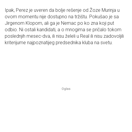
Ipak, Perez je uveren da bolje rešenje od Žoze Murinja u
ovom momentu nije dostupno na tržištu. Pokušao je sa
Jirgenom Klopom, ali ga je Nemac po ko zna koji put
odbio. Ni ostali kandidati, a o mnogima se pričalo tokom
poslednjih mesec-dva, ili nisu želeli u Real ili nisu zadovoljili
kriterijume najpoznatijeg predsednika kluba na svetu.