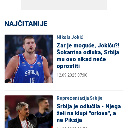
NAJČITANIJE
Nikola Jokić
Zar je moguće, Jokiću?!
Šokantna odluka, Srbija
mu ovo nikad neće
oprostiti
12.09.2025 07:00
Reprezentacija Srbije
Srbija je odlučila - Njega
želi na klupi "orlova", a
ne Piksija