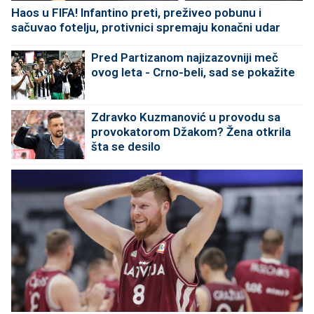
Haos u FIFA! Infantino preti, preživeo pobunu i
sačuvao fotelju, protivnici spremaju konačni udar
Pred Partizanom najizazovniji meč
ovog leta - Crno-beli, sad se pokažite
Zdravko Kuzmanović u provodu sa
provokatorom Džakom? Žena otkrila
šta se desilo