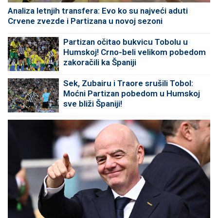
Analiza letnjih transfera: Evo ko su najveći aduti
Crvene zvezde i Partizana u novoj sezoni
Partizan očitao bukvicu Tobolu u
Humskoj! Crno-beli velikom pobedom
zakoračili ka Španiji
Sek, Zubairu i Traore srušili Tobol:
Moćni Partizan pobedom u Humskoj
sve bliži Španiji!