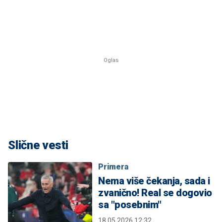
Slične vesti
Primera
Nema više čekanja, sada i
zvanično! Real se dogovio
sa "posebnim"
18.05.2026 12:32