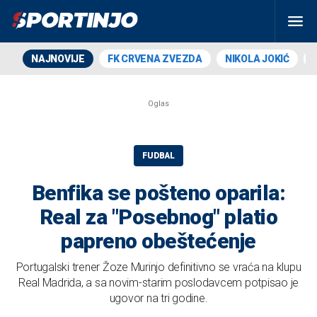
NAJNOVIJE
FK CRVENA ZVEZDA
NIKOLA JOKIĆ
FUDBAL
Benfika se pošteno oparila:
Real za "Posebnog" platio
papreno obeštećenje
Portugalski trener Žoze Murinjo definitivno se vraća na klupu
Real Madrida, a sa novim-starim poslodavcem potpisao je
ugovor na tri godine.