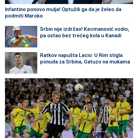
Infantino ponovo mulja! Optužili ga da je želeo da
podmiti Maroko
Srbin nije izdržao! Kecmanović vodio,
pa ostao bez trećeg kola u Kanadi
Ratkov napušta Lacio: U Rim stigla
ponuda za Srbina, Gatuzo na mukama