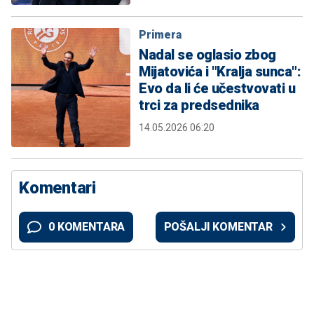
Primera
Nadal se oglasio zbog
Mijatovića i "Kralja sunca":
Evo da li će učestvovati u
trci za predsednika
14.05.2026 06:20
Komentari
0 KOMENTARA
POŠALJI KOMENTAR