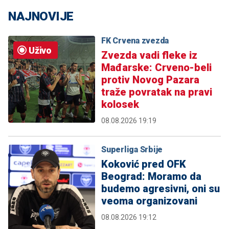
NAJNOVIJE
FK Crvena zvezda
Uživo
Zvezda vadi fleke iz
Mađarske: Crveno-beli
protiv Novog Pazara
traže povratak na pravi
kolosek
08.08.2026 19:19
Superliga Srbije
Koković pred OFK
Beograd: Moramo da
budemo agresivni, oni su
veoma organizovani
08.08.2026 19:12