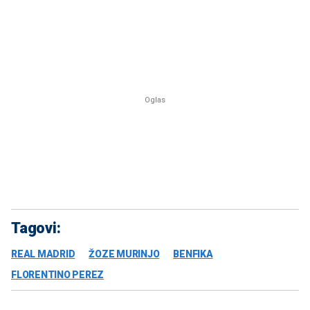
Tagovi:
REAL MADRID
ŽOZE MURINJO
BENFIKA
FLORENTINO PEREZ