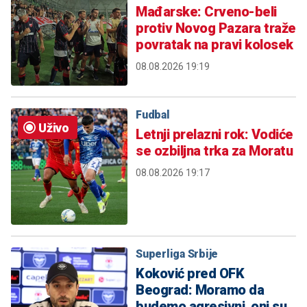
Mađarske: Crveno-beli
protiv Novog Pazara traže
povratak na pravi kolosek
08.08.2026 19:19
Fudbal
Uživo
Letnji prelazni rok: Vodiće
se ozbiljna trka za Moratu
08.08.2026 19:17
Superliga Srbije
Koković pred OFK
Beograd: Moramo da
budemo agresivni, oni su