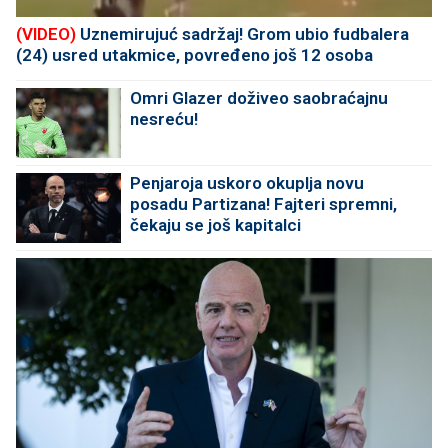
(VIDEO)
Uznemirujuć sadržaj! Grom ubio fudbalera
(24) usred utakmice, povređeno još 12 osoba
Omri Glazer doživeo saobraćajnu
nesreću!
Penjaroja uskoro okuplja novu
posadu Partizana! Fajteri spremni,
čekaju se još kapitalci