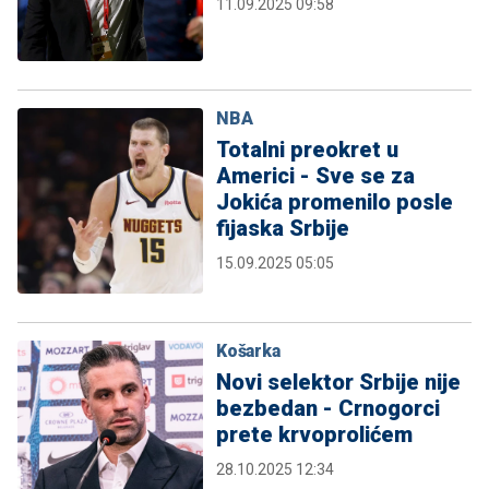
11.09.2025 09:58
NBA
Totalni preokret u
Americi - Sve se za
Jokića promenilo posle
fijaska Srbije
15.09.2025 05:05
Košarka
Novi selektor Srbije nije
bezbedan - Crnogorci
prete krvoprolićem
28.10.2025 12:34