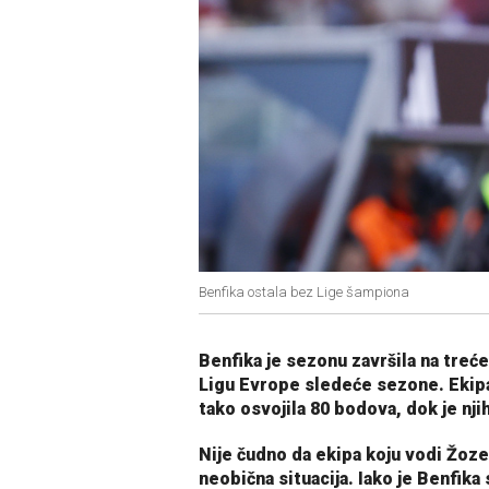
Benfika ostala bez Lige šampiona
Benfika je sezonu završila na treće
Ligu Evrope sledeće sezone. Ekipa 
tako osvojila 80 bodova, dok je nji
Nije čudno da ekipa koju vodi Žoze 
neobična situacija. Iako je Benfika 