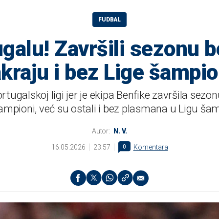
FUDBAL
galu! Završili sezonu be
kraju i bez Lige šampi
rtugalskoj ligi jer je ekipa Benfike završila sezo
ampioni, već su ostali i bez plasmana u Ligu ša
Autor:
N. V.
16.05.2026
23:57
0
Komentara