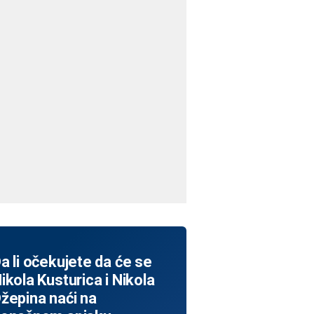
a li očekujete da će se
ikola Kusturica i Nikola
žepina naći na