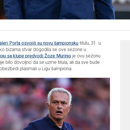
leri Porta osvojili su novu šampionsku
titulu, 31. u
 jako bizarna stvar dogodila se ove sezone u
oju sa klupe predvodi Žoze Murinjo
je ovu sezonu
ije bilo dovoljno da se uzme titula, ali da sve bude
se obezbedi plasman u Ligu šampiona.