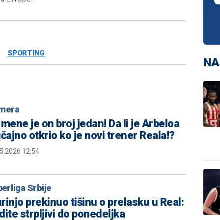
SPORTING
NA
imera
 mene je on broj jedan! Da li je Arbeloa
učajno otkrio ko je novi trener Reala!?
5.2026 12:54
erliga Srbije
rinjo prekinuo tišinu o prelasku u Real:
dite strpljivi do ponedeljka