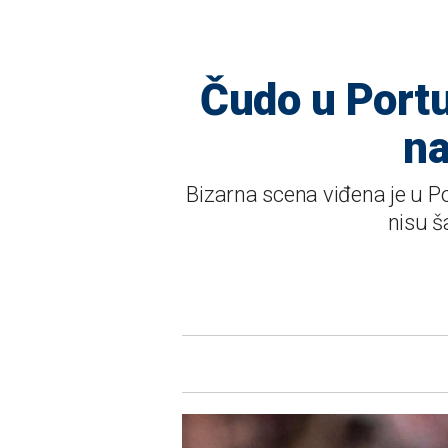
Čudo u Portu
na
Bizarna scena viđena je u Po
nisu š