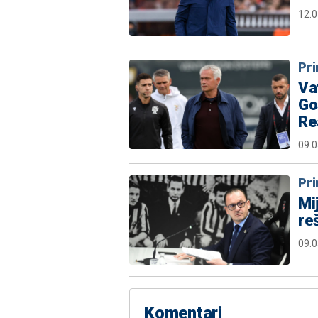
12.0
Pr
Va
Go
Re
09.0
Pr
Mi
re
09.0
Komentari