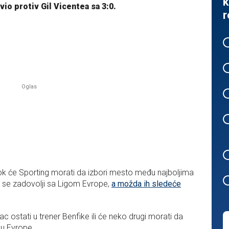
k
vio protiv Gil Vicentea sa 3:0.
r
ok će Sporting morati da izbori mesto među najboljima
da se zadovolji sa Ligom Evrope,
a možda ih sledeće
c ostati u trener Benfike ili će neko drugi morati da
igu Evrope.