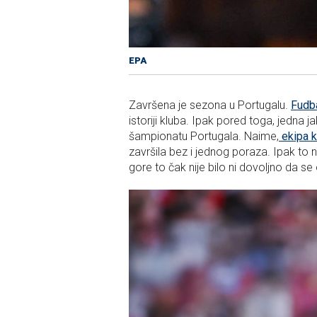
EPA
Završena je sezona u Portugalu.
Fudba
istoriji kluba. Ipak pored toga, jedna
šampionatu Portugala. Naime,
ekipa k
završila bez i jednog poraza. Ipak to n
gore to čak nije bilo ni dovoljno da 