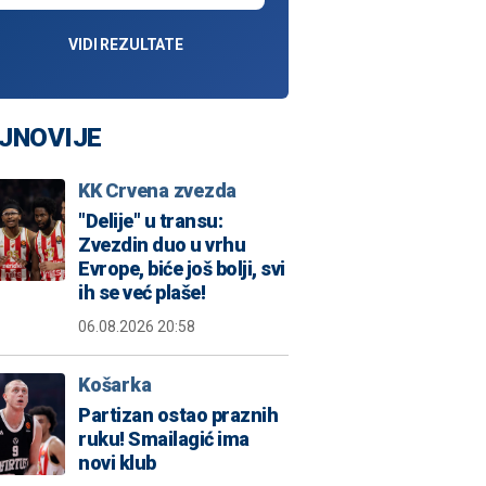
VIDI REZULTATE
JNOVIJE
KK Crvena zvezda
"Delije" u transu:
Zvezdin duo u vrhu
Evrope, biće još bolji, svi
ih se već plaše!
06.08.2026 20:58
Košarka
Partizan ostao praznih
ruku! Smailagić ima
novi klub