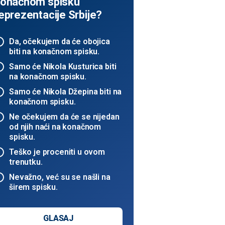
onačnom spisku
eprezentacije Srbije?
Da, očekujem da će obojica
biti na konačnom spisku.
Samo će Nikola Kusturica biti
na konačnom spisku.
Samo će Nikola Džepina biti na
konačnom spisku.
Ne očekujem da će se nijedan
od njih naći na konačnom
spisku.
Teško je proceniti u ovom
trenutku.
Nevažno, već su se našli na
širem spisku.
GLASAJ