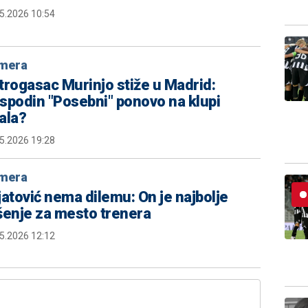
5.2026 10:54
imera
trogasac Murinjo stiže u Madrid:
spodin "Posebni" ponovo na klupi
ala?
5.2026 19:28
imera
jatović nema dilemu: On je najbolje
šenje za mesto trenera
5.2026 12:12