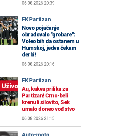
06.08.2026 20:39
FK Partizan
Novo pojačanje
obradovalo "grobare":
Voleo bih da ostanem u
Humskoj, jedva čekam
derbi!
06.08.2026 20:16
FK Partizan
Uživo
Au, kakva prilika za
Partizan! Crno-beli
krenuli silovito, Sek
umalo doneo vođstvo
06.08.2026 21:15
Auto-moto