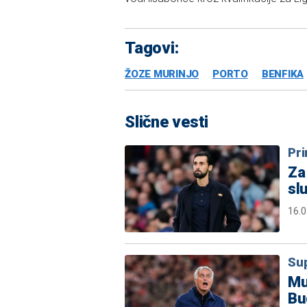
Tagovi:
ŽOZE MURINJO
PORTO
BENFIKA
Slične vesti
Pr
Za
sl
16.0
Sup
Mu
Bu