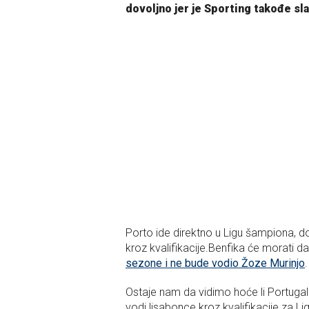
dovoljno jer je Sporting takođe sla
Porto ide direktno u Ligu šampiona, d
kroz kvalifikacije.Benfika će morati 
sezone i ne bude vodio Žoze Murinjo
.
Ostaje nam da vidimo hoće li Portugala
vodi lisabonce kroz kvalifikacije za L