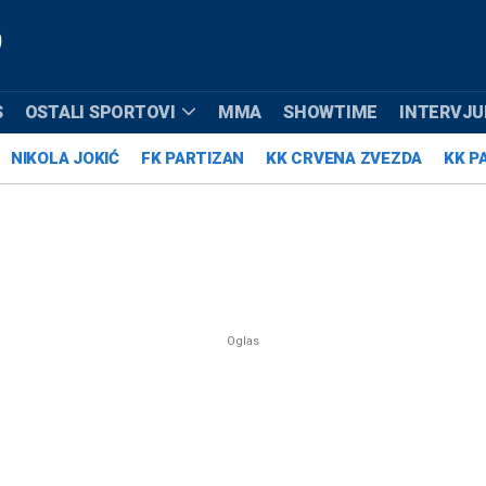
S
OSTALI SPORTOVI
MMA
SHOWTIME
INTERVJUI
NIKOLA JOKIĆ
FK PARTIZAN
KK CRVENA ZVEZDA
KK P