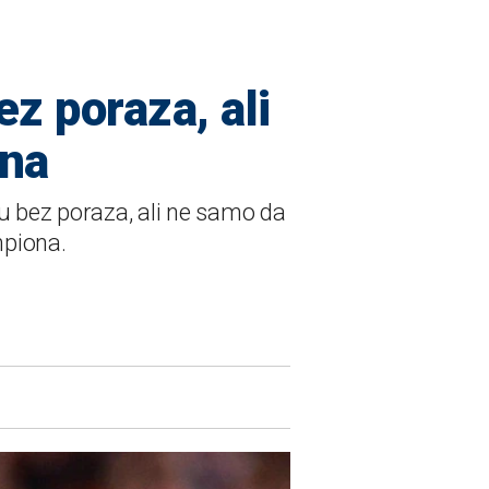
z poraza, ali
ona
nu bez poraza, ali ne samo da
mpiona.