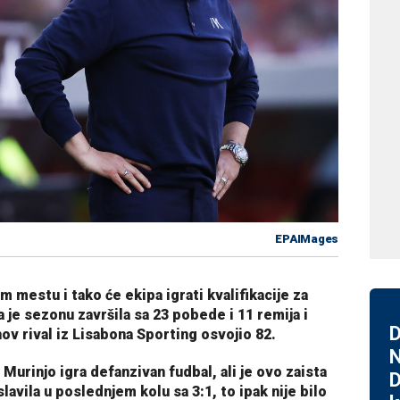
EPAIMages
m mestu i tako će ekipa igrati kvalifikacije za
je sezonu završila sa 23 pobede i 11 remija i
D
hov rival iz Lisabona Sporting osvojio 82.
N
Murinjo igra defanzivan fudbal, ali je ovo zaista
D
slavila u poslednjem kolu sa 3:1, to ipak nije bilo