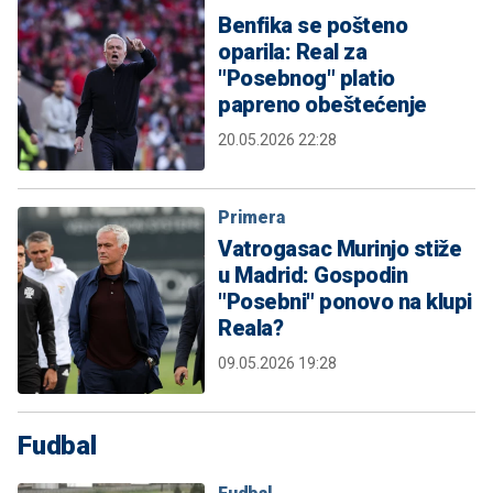
Benfika se pošteno
oparila: Real za
"Posebnog" platio
papreno obeštećenje
20.05.2026 22:28
Primera
Vatrogasac Murinjo stiže
u Madrid: Gospodin
"Posebni" ponovo na klupi
Reala?
09.05.2026 19:28
Fudbal