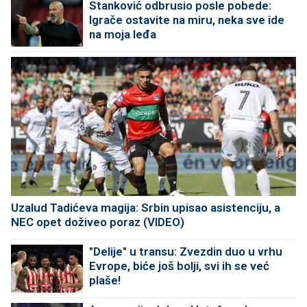
Stanković odbrusio posle pobede:
Igrače ostavite na miru, neka sve ide
na moja leđa
Uzalud Tadićeva magija: Srbin upisao asistenciju, a
NEC opet doživeo poraz (VIDEO)
"Delije" u transu: Zvezdin duo u vrhu
Evrope, biće još bolji, svi ih se već
plaše!