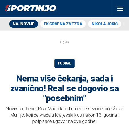
NAJNOVIJE
FK CRVENA ZVEZDA
NIKOLA JOKIĆ
FUDBAL
Nema više čekanja, sada i
zvanično! Real se dogovio sa
"posebnim"
Novi-stari trener Real Madrida od naredne sezone biće Žoze
Murinjo, koji će vraća u Kraljevski klub nakon 13. godina i
potpisaće ugovor na dve godine.