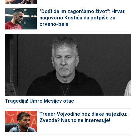
"Dođi da im zagorčamo život": Hrvat
nagovorio Kostića da potpiše za
crveno-bele
Tragedija! Umro Mesijev otac
Trener Vojvodine bez dlake na jeziku:
Zvezda? Nas to ne interesuje!