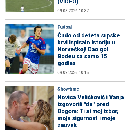
(VIDEO)
09.08.2026 10:37
Fudbal
Čudo od deteta srpske
krvi ispisalo istoriju u
Norveškoj! Dao gol
Bodeu sa samo 15
godina
09.08.2026 10:15
Showtime
Novica Veličković i Vanja
izgovorili "da" pred
Bogom: Ti si moj izbor,
moja sigurnost i moje
zauvek