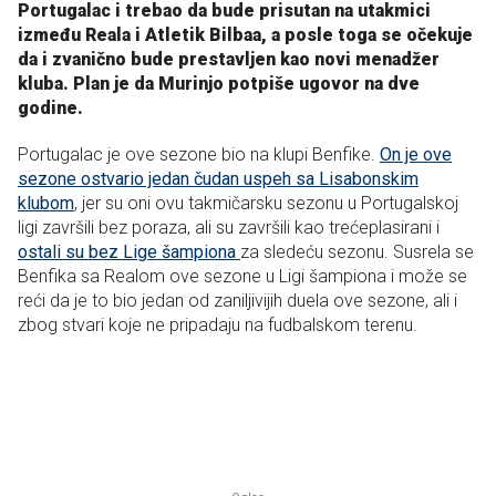
Portugalac i trebao da bude prisutan na utakmici
između Reala i Atletik Bilbaa, a posle toga se očekuje
da i zvanično bude prestavljen kao novi menadžer
kluba. Plan je da Murinjo potpiše ugovor na dve
godine.
Portugalac je ove sezone bio na klupi Benfike.
On je ove
sezone ostvario jedan čudan uspeh sa Lisabonskim
klubom
, jer su oni ovu takmičarsku sezonu u Portugalskoj
ligi završili bez poraza, ali su završili kao trećeplasirani i
ostali su bez Lige šampiona
za sledeću sezonu. Susrela se
Benfika sa Realom ove sezone u Ligi šampiona i može se
reći da je to bio jedan od zaniljivijih duela ove sezone, ali i
zbog stvari koje ne pripadaju na fudbalskom terenu.