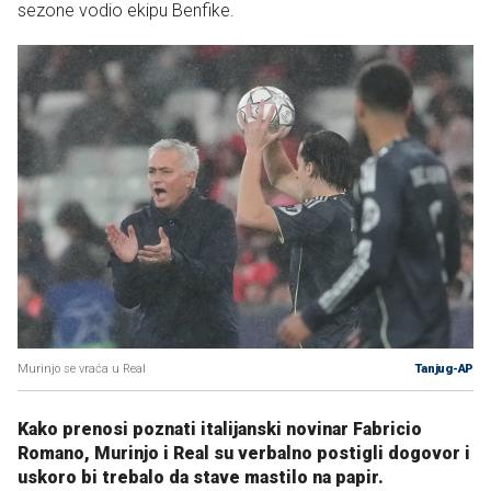
sezone vodio ekipu Benfike.
Murinjo se vraća u Real
Tanjug-AP
Kako prenosi poznati italijanski novinar Fabricio
Romano, Murinjo i Real su verbalno postigli dogovor i
uskoro bi trebalo da stave mastilo na papir.