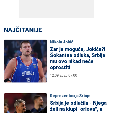
NAJČITANIJE
Nikola Jokić
Zar je moguće, Jokiću?!
Šokantna odluka, Srbija
mu ovo nikad neće
oprostiti
12.09.2025 07:00
Reprezentacija Srbije
Srbija je odlučila - Njega
želi na klupi "orlova", a