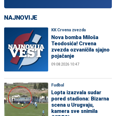
NAJNOVIJE
KK Crvena zvezda
Nova bomba Miloša
Teodosića! Crvena
zvezda ozvaničila sjajno
pojačanje
09.08.2026 10:47
Fudbal
Lopta izazvala sudar
pored stadiona: Bizarna
scena u Urugvaju,
kamera sve snimila