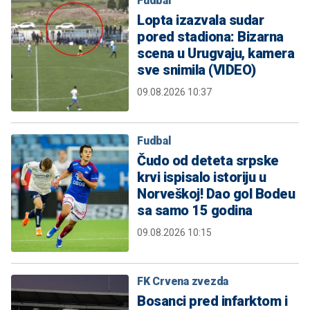
Fudbal
Lopta izazvala sudar
pored stadiona: Bizarna
scena u Urugvaju, kamera
sve snimila (VIDEO)
09.08.2026 10:37
Fudbal
Čudo od deteta srpske
krvi ispisalo istoriju u
Norveškoj! Dao gol Bodeu
sa samo 15 godina
09.08.2026 10:15
FK Crvena zvezda
Bosanci pred infarktom i