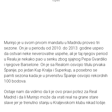
Murinjo je u svom prvom mandatu u Madridu proveo tri
sezone. On je u periodu od 2010. do 2013. godine uspeo
da ostvari neke neverovatne uspehe, ali je taj njegov period
u Realu je nekako pao u senku zbog sjajnog Pepa Gvardilio
i njegove Barselone. On je sa Realom osvojio titulu prvaka
Španije, po jedan Kup Kralja i Superkup, a posebno se
pamti sezona kada je u prvenstvu Španije osvojio rekordnih
100 bodova.
Ostaje nam da vidimo da li je ovo pravi potez za Real
Madrid i da li Murinjo može da vrati real na grane stare
slave jer je trenutno stanju u Kraljevskom klubu nikad lošije.