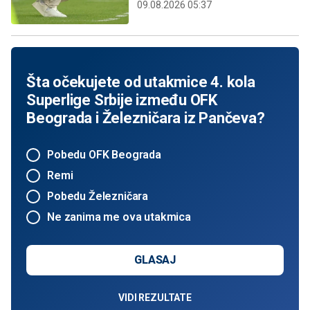
09.08.2026 05:37
Šta očekujete od utakmice 4. kola
Superlige Srbije između OFK
Beograda i Železničara iz Pančeva?
Pobedu OFK Beograda
Remi
Pobedu Železničara
Ne zanima me ova utakmica
GLASAJ
VIDI REZULTATE