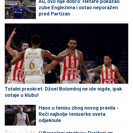
Au, ovo nije dobro: Hetafe pokazao
zube Englezima i ostao neporažen
pred Partizan
Totalni preokret: Džoel Bolomboj ne ide nigde, ipak
ostaje u klubu!
Haos u tenisu zbog novog pravila -
Reči najbolje teniserke sveta
odjeknule
U Barseloni strahuju: Parižani im