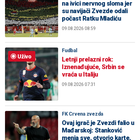
na ivici nervnog sloma jer
su navijači Zvezde odali
počast Ratku Mladiću
09.08.2026 08:59
Fudbal
Uživo
Letnji prelazni rok:
Iznenađujuće, Srbin se
vraća u Italiju
09.08.2026 07:31
FK Crvena zvezda
Ovaj igrač je Zvezdi falio u
Mađarskoj: Stanković
menja sve, otvorio karte,