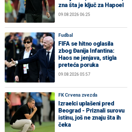
zna šta je ključ za Hapoel
09.08.2026 06:25
Fudbal
FIFA se hitno oglasila
zbog Đanija Infantina:
Haos ne jenjava, stigla
preteća poruka
09.08.2026 05:57
FK Crvena zvezda
Izraelci uplašeni pred
Beograd - Priznali surovu
istinu, još ne znaju šta ih
čeka