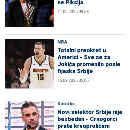
ne Piksija
11.09.2025 09:58
NBA
Totalni preokret u
Americi - Sve se za
Jokića promenilo posle
fijaska Srbije
15.09.2025 05:05
Košarka
Novi selektor Srbije nije
bezbedan - Crnogorci
prete krvoprolićem