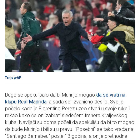
Tanjug-AP
Dugo se spekulisalo da bi Murinjo mogao
da se vrati na
klupu Real Madrida
, a sada se i zvanično desilo. Sve je
počelo kada je Florentino Perez uzeo stvari u svoje ruke i
rekao kako će on izabrati sledećem trenera Kraljevskog
kluba. Navijači su odma počeli da spekulišu da bi to mogao
da bude Murinjo i bili su u pravu. "Posebni" se tako vraća na
"Santiago Bernabeu" posle 13 godina, a on je prethodne