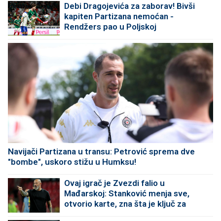
Debi Dragojevića za zaborav! Bivši
kapiten Partizana nemoćan -
Rendžers pao u Poljskoj
Navijači Partizana u transu: Petrović sprema dve
"bombe", uskoro stižu u Humksu!
Ovaj igrač je Zvezdi falio u
Mađarskoj: Stanković menja sve,
otvorio karte, zna šta je ključ za
Hapoel