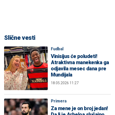
Slične vesti
Fudbal
Vinisijus će poludeti!
Atraktivna manekenka ga
odjavila mesec dana pre
Mundijala
18.05.2026 11:27
Primera
Za mene je on broj jedan!
Da li je Arbeloa slučajno