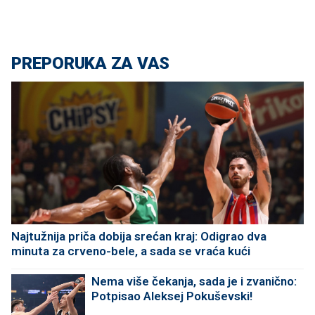
PREPORUKA ZA VAS
Najtužnija priča dobija srećan kraj: Odigrao dva
minuta za crveno-bele, a sada se vraća kući
Nema više čekanja, sada je i zvanično:
Potpisao Aleksej Pokuševski!