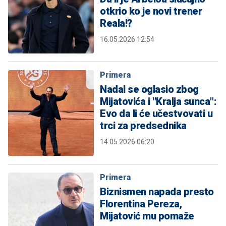
otkrio ko je novi trener
Reala!?
16.05.2026 12:54
Primera
Nadal se oglasio zbog
Mijatovića i "Kralja sunca":
Evo da li će učestvovati u
trci za predsednika
14.05.2026 06:20
Primera
Biznismen napada presto
Florentina Pereza,
Mijatović mu pomaže