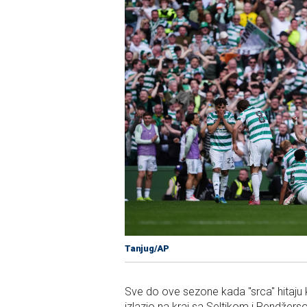
Tanjug/AP
Sve do ove sezone kada "srca" hitaju ka 
izlazio na kraj sa Seltikom i Rendžer