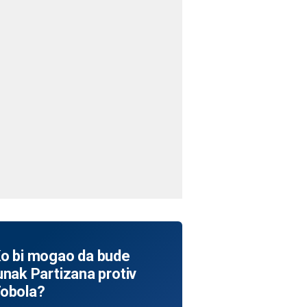
o bi mogao da bude
unak Partizana protiv
obola?