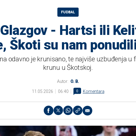
FUDBAL
 Glazgov - Hartsi ili Kel
, Škoti su nam ponudil
a odavno je krunisano, te najviše uzbuđenja u f
krunu u Škotskoj.
Autor:
O. B.
11.05.2026
06:40
0
Komentara