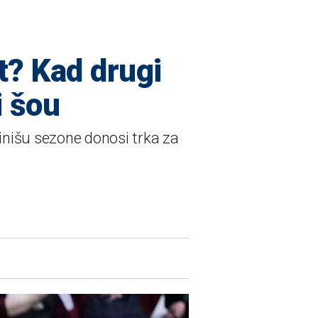
it? Kad drugi
i šou
inišu sezone donosi trka za