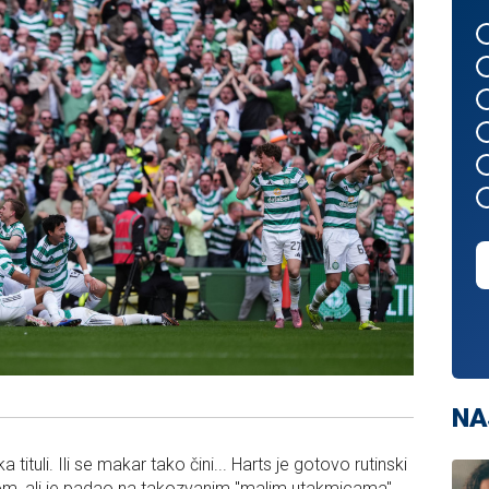
NA
tituli. Ili se makar tako čini... Harts je gotovo rutinski
som, ali je padao na takozvanim "malim utakmicama".