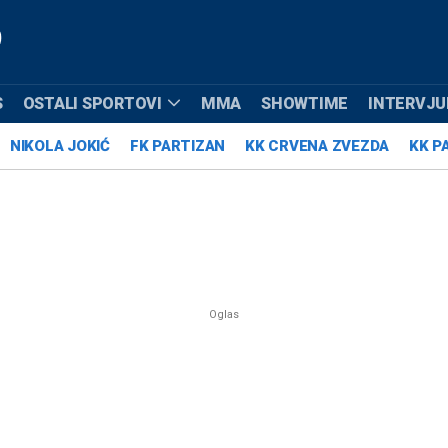
S
OSTALI SPORTOVI
MMA
SHOWTIME
INTERVJUI
NIKOLA JOKIĆ
FK PARTIZAN
KK CRVENA ZVEZDA
KK P