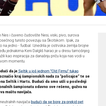
oh Nes i čuveno čudovište Nesi, viski, pivo, surova
prosečnog turisto povezuju sa Škotskom. Ipak, za
a jedno - fudbal. Iznedrila je ostrvska zemlja brojne
đu jednakima Keni Dalgliš harao je u dresu tamošnjeg
lužili kao inspiracija za današnju priču koja nas vodi u
u ovom momentu.
dući da je
Seltik u još jednom "Old Firmu" tukao
 označio kraj šampionskih nada za "policajce" te se
na Seltik i Harts. Budući da smo ušli u poslednji
cionalnih šampionata odavno sve rešeno, gužva na
va maštu navijača.
neutralnih navijača
budući da se bore za prekid pet