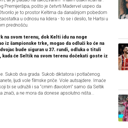
kog Premijeršipa, pošto je četvrti Madervel uspeo da
Otvorilo je to prostor Keltima da današnjom pobedom
statka u odnosu na lidera - to se i desilo, te Hartsi u
nom prednošću.
k na svom terenu, dok Kelti idu na noge
ao iz šampionske trke, mogao da odluči ko će na
dvojac bude siguran u 37. rundi, odluka o tituli
, kada će Seltik na svom terenu dočekati goste iz
ce. Sukob dva grada. Sukob diktatora i potlačenog.
anete, ljudi vole filmske priče. Vole autsajdere. Imaće
koji bi se udružili i sa "crnim đavolom" samo da Seltik
a znači, a ne mora da donese apsolutno ništa...