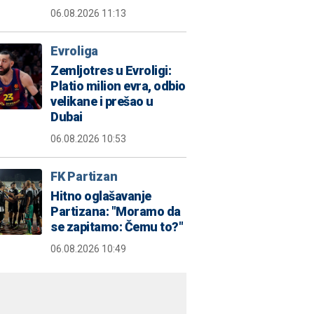
06.08.2026 11:13
Evroliga
Zemljotres u Evroligi:
Platio milion evra, odbio
velikane i prešao u
Dubai
06.08.2026 10:53
FK Partizan
Hitno oglašavanje
Partizana: "Moramo da
se zapitamo: Čemu to?"
06.08.2026 10:49