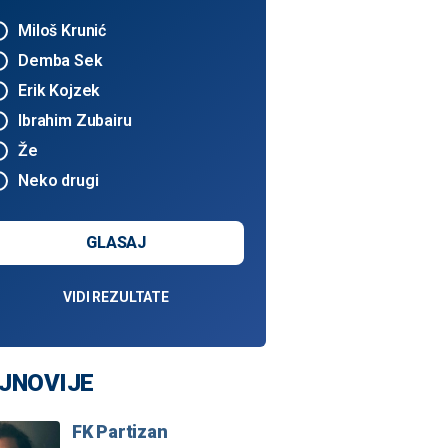
Miloš Krunić
Demba Sek
Erik Kojzek
Ibrahim Zubairu
Že
Neko drugi
GLASAJ
VIDI REZULTATE
JNOVIJE
FK Partizan