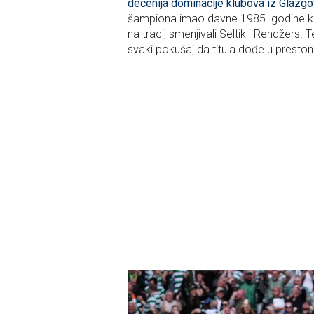
decenija dominacije klubova iz Glazg
šampiona imao davne 1985. godine kada
na traci, smenjivali Seltik i Rendžers.
svaki pokušaj da titula dođe u presto