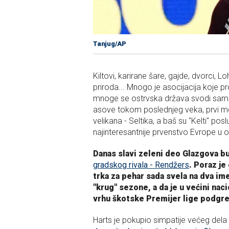
Tanjug/AP
Kiltovi, karirane šare, gajde, dvorci, L
priroda... Mnogo je asocijacija koje 
mnoge se ostrvska država svodi samo n
asove tokom poslednjeg veka, prvi me
velikana - Seltika, a baš su "Kelti" pos
najinteresantnije prvenstvo Evrope 
Danas slavi zeleni deo Glazgova bu
gradskog rivala - Rendžers
. Poraz je
trka za pehar sada svela na dva ime
"krug" sezone, a da je u većini na
vrhu škotske Premijer lige podgre
Harts je pokupio simpatije većeg dela 