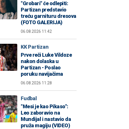
"Grobari" će odlepiti:
Partizan predstavio
treću garnituru dresova
(FOTO GALERIJA)
06.08.2026 11:42
KK Partizan
Prve reči Luke Vildoze
nakon dolaska u
Partizan - Poslao
poruku navijačima
06.08.2026 11:28
Fudbal
"Mesi je kao Pikaso":
Leo zaboravio na
Mundijal i nastavio da
pruža magiju (VIDEO)