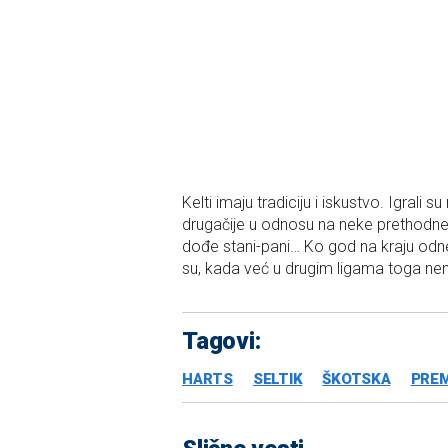
Kelti imaju tradiciju i iskustvo. Igral
drugačije u odnosu na neke prethodne
dođe stani-pani… Ko god na kraju odn
su, kada već u drugim ligama toga nem
Tagovi:
HARTS
SELTIK
ŠKOTSKA
PREM