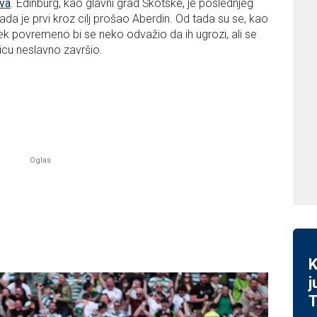
ova
. Edinburg, kao glavni grad Škotske, je poslednjeg
 je prvi kroz cilj prošao Aberdin. Od tada su se, kao
 Tek povremeno bi se neko odvažio da ih ugrozi, ali se
nicu neslavno završio.
K
j
T