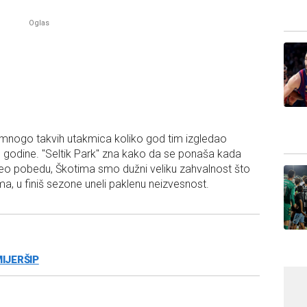
i su mnogo takvih utakmica koliko god tim izgledao
 godine. "Seltik Park" zna kako da se ponaša kada
eo pobedu, Škotima smo dužni veliku zahvalnost što
a, u finiš sezone uneli paklenu neizvesnost.
IJERŠIP