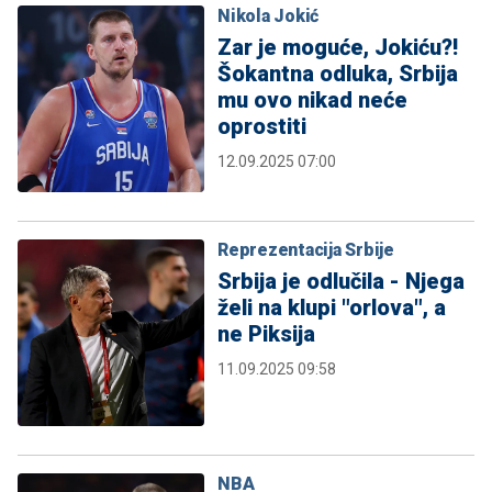
Nikola Jokić
Zar je moguće, Jokiću?!
Šokantna odluka, Srbija
mu ovo nikad neće
oprostiti
12.09.2025 07:00
Reprezentacija Srbije
Srbija je odlučila - Njega
želi na klupi "orlova", a
ne Piksija
11.09.2025 09:58
NBA