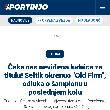
NAJNOVIJE
FK CRVENA ZVEZDA
NIKOLA JOKIĆ
FUDBAL
Čeka nas neviđena ludnica za
titulu! Seltik okrenuo "Old Firm",
odluka o šampionu u
poslednjem kolu
Fudbaleri Seltika savladali su najvećeg rivala ekipu Rendžersa,
u 36. kolu škotskog šampionata - 3:1 (1:1).