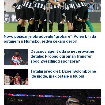
Novo pojačanje obradovalo "grobare": Voleo bih da
ostanem u Humskoj, jedva čekam derbi!
Ovusuov agent otkrio neverovatne
detalje: Propao ogroman transfer
zbog Zvezdinog sponzora?
Totalni preokret: Džoel Bolomboj ne
ide nigde, ipak ostaje u klubu!