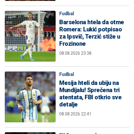
Fudbal
Barselona htela da otme
Romera: Lukić potpisao
za Ipsvič, Terzić stiže u
Frozinone
08.08.2026 23:38
Fudbal
Mesija hteli da ubiju na
Mundijalu! Sprečena tri
atentata, FBI otkrio sve
detalje
08.08.2026 22:41