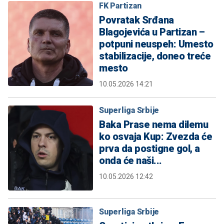
FK Partizan
Povratak Srđana
Blagojevića u Partizan –
potpuni neuspeh: Umesto
stabilizacije, doneo treće
mesto
10.05.2026 14:21
Superliga Srbije
Baka Prase nema dilemu
ko osvaja Kup: Zvezda će
prva da postigne gol, a
onda će naši...
10.05.2026 12:42
Superliga Srbije