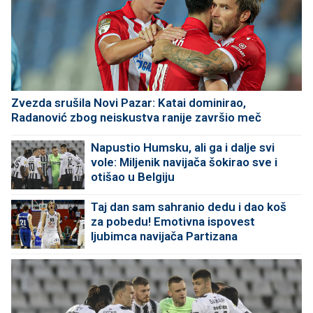
Zvezda srušila Novi Pazar: Katai dominirao,
Radanović zbog neiskustva ranije završio meč
Napustio Humsku, ali ga i dalje svi
vole: Miljenik navijača šokirao sve i
otišao u Belgiju
Taj dan sam sahranio dedu i dao koš
za pobedu! Emotivna ispovest
ljubimca navijača Partizana