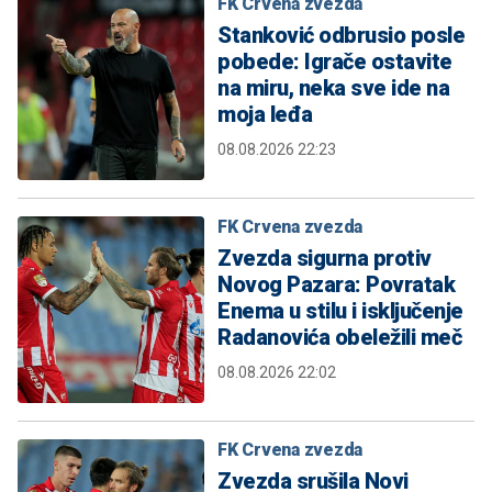
FK Crvena zvezda
Stanković odbrusio posle
pobede: Igrače ostavite
na miru, neka sve ide na
moja leđa
08.08.2026 22:23
FK Crvena zvezda
Zvezda sigurna protiv
Novog Pazara: Povratak
Enema u stilu i isključenje
Radanovića obeležili meč
08.08.2026 22:02
FK Crvena zvezda
Zvezda srušila Novi