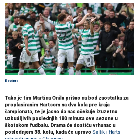
Reuters
Tako je tim Martina Onila prišao na bod zaostatka za
proplasiranim Hartsom na dva kola pre kraja
šampionata, te je jasno da nas očekuje izuzetno
uzbudljivih poslednjih 180 minuta ove sezone u
škotskom fudbalu. Drama će dostiću vrhunac u
poslednjem 38. kolu, kada će upravo
Seltik i Harts
odmeriti snage u Glazgovu.