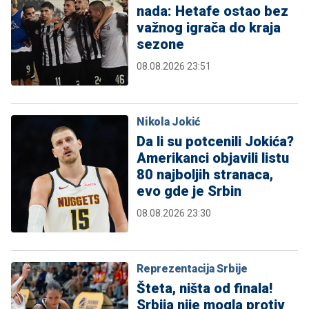
nada: Hetafe ostao bez
važnog igrača do kraja
sezone
08.08.2026 23:51
Nikola Jokić
Da li su potcenili Jokića?
Amerikanci objavili listu
80 najboljih stranaca,
evo gde je Srbin
08.08.2026 23:30
Reprezentacija Srbije
Šteta, ništa od finala!
Srbija nije mogla protiv