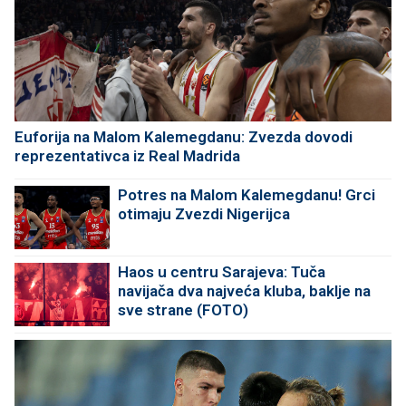
Euforija na Malom Kalemegdanu: Zvezda dovodi
reprezentativca iz Real Madrida
Potres na Malom Kalemegdanu! Grci
otimaju Zvezdi Nigerijca
Haos u centru Sarajeva: Tuča
navijača dva najveća kluba, baklje na
sve strane (FOTO)