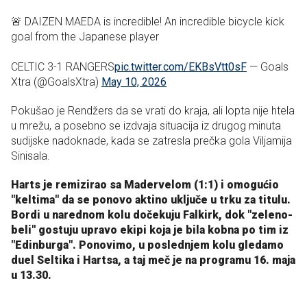
🚨 DAIZEN MAEDA is incredible! An incredible bicycle kick
goal from the Japanese player
CELTIC 3-1 RANGERS
pic.twitter.com/EKBsVtt0sF
— Goals
Xtra (@GoalsXtra)
May 10, 2026
Pokušao je Rendžers da se vrati do kraja, ali lopta nije htela
u mrežu, a posebno se izdvaja situacija iz drugog minuta
sudijske nadoknade, kada se zatresla prečka gola Viljamija
Sinisala.
Harts je remizirao sa Madervelom (1:1) i omogućio
"keltima" da se ponovo aktino uključe u trku za titulu.
Bordi u narednom kolu dočekuju Falkirk, dok "zeleno-
beli" gostuju upravo ekipi koja je bila kobna po tim iz
"Edinburga". Ponovimo, u poslednjem kolu gledamo
duel Seltika i Hartsa, a taj meč je na programu 16. maja
u 13.30.