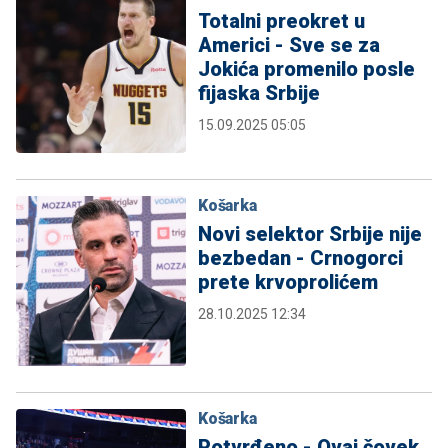
Totalni preokret u
Americi - Sve se za
Jokića promenilo posle
fijaska Srbije
15.09.2025 05:05
Košarka
Novi selektor Srbije nije
bezbedan - Crnogorci
prete krvoprolićem
28.10.2025 12:34
Košarka
Potvrđeno - Ovaj čovek