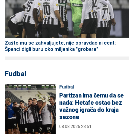
Zašto mu se zahvaljujete, nije opravdao ni cent:
Španci digli buru oko miljenika "grobara"
Fudbal
Fudbal
Partizan ima čemu da se
nada: Hetafe ostao bez
važnog igrača do kraja
sezone
08.08.2026 23:51