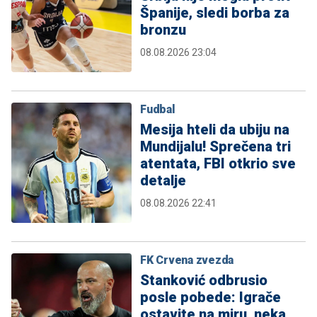
Španije, sledi borba za
bronzu
08.08.2026 23:04
Fudbal
Mesija hteli da ubiju na
Mundijalu! Sprečena tri
atentata, FBI otkrio sve
detalje
08.08.2026 22:41
FK Crvena zvezda
Stanković odbrusio
posle pobede: Igrače
ostavite na miru, neka