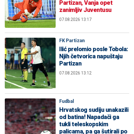
Partizan, Vanja opet
zanimljiv Juventusu
07.08.2026 13:17
FK Partizan
Ilić prelomio posle Tobola:
Njih četvorica napuštaju
Partizan
07.08.2026 13:12
Fudbal
Hrvatskog sudiju unakazili
od batina! Napadači ga
tukli teleskopskim
palicama, pa ga šutirali po