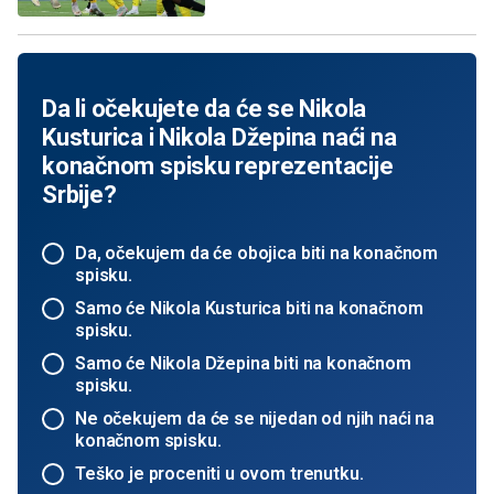
Da li očekujete da će se Nikola
Kusturica i Nikola Džepina naći na
konačnom spisku reprezentacije
Srbije?
Da, očekujem da će obojica biti na konačnom
spisku.
Samo će Nikola Kusturica biti na konačnom
spisku.
Samo će Nikola Džepina biti na konačnom
spisku.
Ne očekujem da će se nijedan od njih naći na
konačnom spisku.
Teško je proceniti u ovom trenutku.