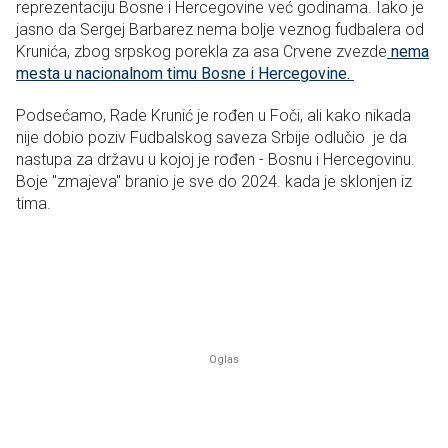
reprezentaciju Bosne i Hercegovine već godinama. Iako je
jasno da Sergej Barbarez nema bolje veznog fudbalera od
Krunića, zbog srpskog porekla za asa Crvene zvezde
nema
mesta u nacionalnom timu Bosne i Hercegovine.
Podsećamo, Rade Krunić je rođen u Foči, ali kako nikada
nije dobio poziv Fudbalskog saveza Srbije odlučio je da
nastupa za državu u kojoj je rođen - Bosnu i Hercegovinu.
Boje "zmajeva" branio je sve do 2024. kada je sklonjen iz
tima.