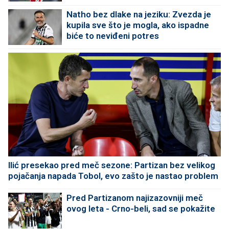
"Marakanu"
Natho bez dlake na jeziku: Zvezda je
kupila sve što je mogla, ako ispadne
biće to neviđeni potres
Ilić presekao pred meč sezone: Partizan bez velikog
pojačanja napada Tobol, evo zašto je nastao problem
Pred Partizanom najizazovniji meč
ovog leta - Crno-beli, sad se pokažite