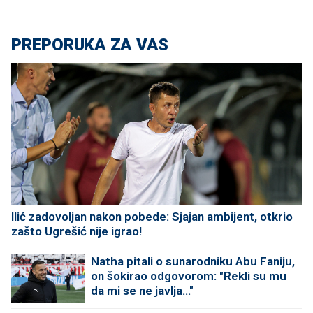
PREPORUKA ZA VAS
Ilić zadovoljan nakon pobede: Sjajan ambijent, otkrio
zašto Ugrešić nije igrao!
Natha pitali o sunarodniku Abu Faniju,
on šokirao odgovorom: "Rekli su mu
da mi se ne javlja..."