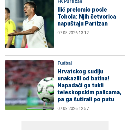
FK Partizan
Ilić prelomio posle
Tobola: Njih četvorica
napuštaju Partizan
07.08.2026 13:12
Fudbal
Hrvatskog sudiju
unakazili od batina!
Napadači ga tukli
teleskopskim palicama,
pa ga šutirali po putu
07.08.2026 12:57