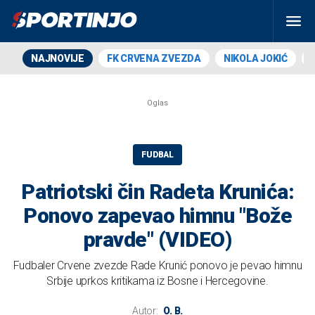
NAJNOVIJE
FK CRVENA ZVEZDA
NIKOLA JOKIĆ
FUDBAL
Patriotski čin Radeta Krunića:
Ponovo zapevao himnu "Bože
pravde" (VIDEO)
Fudbaler Crvene zvezde Rade Krunić ponovo je pevao himnu
Srbije uprkos kritikama iz Bosne i Hercegovine.
Autor:
O. B.