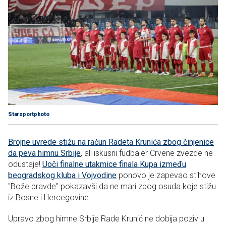
Starsportphoto
Brojne uvrede stižu na račun Radeta Krunića zbog činjenice
da peva himnu Srbije
, ali iskusni fudbaler Crvene zvezde ne
odustaje!
Uoči finalne utakmice finala Kupa između
beogradskog kluba i Vojvodine
ponovo je zapevao stihove
"Bože pravde" pokazavši da ne mari zbog osuda koje stižu
iz Bosne i Hercegovine.
Upravo zbog himne Srbije Rade Krunić ne dobija poziv u