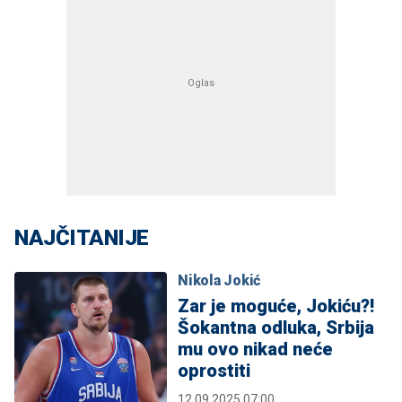
NAJČITANIJE
Nikola Jokić
Zar je moguće, Jokiću?!
Šokantna odluka, Srbija
mu ovo nikad neće
oprostiti
12.09.2025 07:00