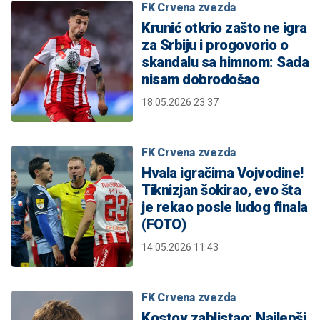
FK Crvena zvezda
Krunić otkrio zašto ne igra
za Srbiju i progovorio o
skandalu sa himnom: Sada
nisam dobrodošao
18.05.2026 23:37
FK Crvena zvezda
Hvala igračima Vojvodine!
Tiknizjan šokirao, evo šta
je rekao posle ludog finala
(FOTO)
14.05.2026 11:43
FK Crvena zvezda
Kostov zablistao: Najlepši