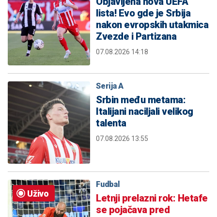
Objavljena nova UEFA
lista! Evo gde je Srbija
nakon evropskih utakmica
Zvezde i Partizana
07.08.2026 14:18
Serija A
Srbin među metama:
Italijani naciljali velikog
talenta
07.08.2026 13:55
Fudbal
Uživo
Letnji prelazni rok: Hetafe
se pojačava pred