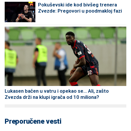
Pokuševski ide kod bivšeg trenera
Zvezde: Pregovori u poodmakloj fazi
Lukasen bačen u vatru i opekao se... Ali, zašto
Zvezda drži na klupi igrača od 10 miliona?
Preporučene vesti