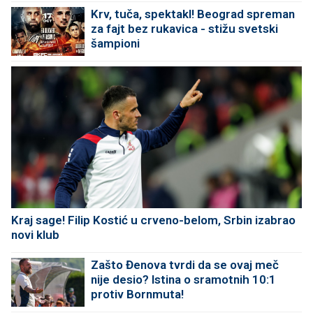
Krv, tuča, spektakl! Beograd spreman
za fajt bez rukavica - stižu svetski
šampioni
Kraj sage! Filip Kostić u crveno-belom, Srbin izabrao
novi klub
Zašto Đenova tvrdi da se ovaj meč
nije desio? Istina o sramotnih 10:1
protiv Bornmuta!