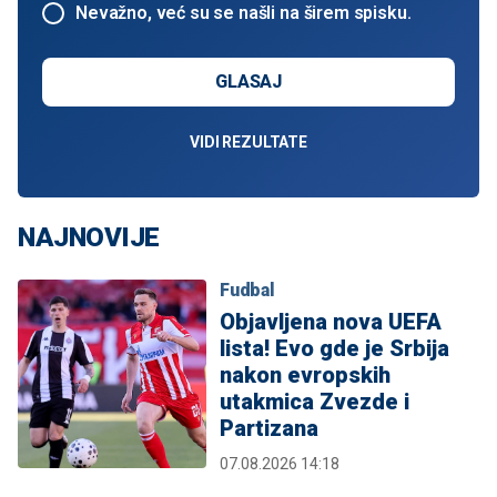
Nevažno, već su se našli na širem spisku.
GLASAJ
VIDI REZULTATE
NAJNOVIJE
Fudbal
Objavljena nova UEFA
lista! Evo gde je Srbija
nakon evropskih
utakmica Zvezde i
Partizana
07.08.2026 14:18