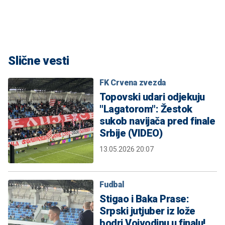
Slične vesti
FK Crvena zvezda
Topovski udari odjekuju
"Lagatorom": Žestok
sukob navijača pred finale
Srbije (VIDEO)
13.05.2026 20:07
Fudbal
Stigao i Baka Prase:
Srpski jutjuber iz lože
bodri Vojvodinu u finalu!