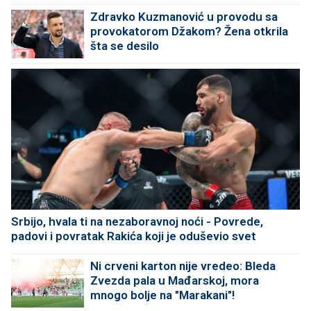
Zdravko Kuzmanović u provodu sa
provokatorom Džakom? Žena otkrila
šta se desilo
Srbijo, hvala ti na nezaboravnoj noći - Povrede,
padovi i povratak Rakića koji je oduševio svet
Ni crveni karton nije vredeo: Bleda
Zvezda pala u Mađarskoj, mora
mnogo bolje na "Marakani"!