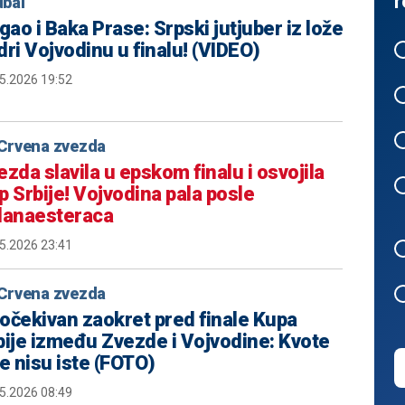
r
bal
gao i Baka Prase: Srpski jutjuber iz lože
dri Vojvodinu u finalu! (VIDEO)
5.2026 19:52
Crvena zvezda
ezda slavila u epskom finalu i osvojila
p Srbije! Vojvodina pala posle
danaesteraca
5.2026 23:41
Crvena zvezda
očekivan zaokret pred finale Kupa
bije između Zvezde i Vojvodine: Kvote
še nisu iste (FOTO)
5.2026 08:49