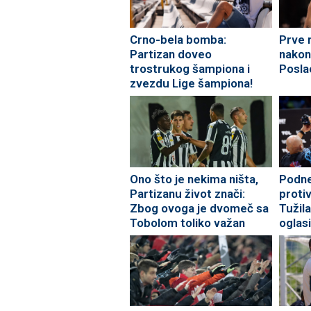
Crno-bela bomba:
Prve 
Partizan doveo
nakon
trostrukog šampiona i
Posla
zvezdu Lige šampiona!
Ono što je nekima ništa,
Podne
Partizanu život znači:
proti
Zbog ovoga je dvomeč sa
Tužil
Tobolom toliko važan
oglasi