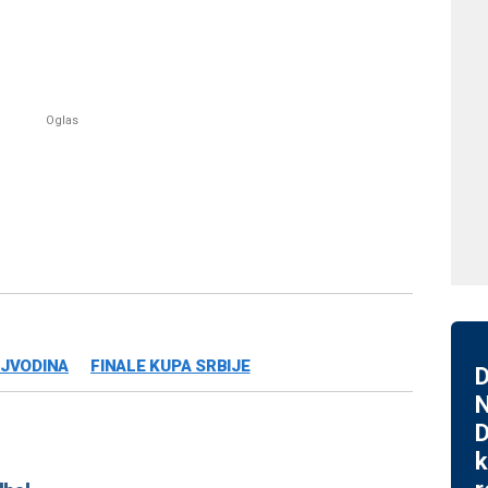
OJVODINA
FINALE KUPA SRBIJE
D
N
D
k