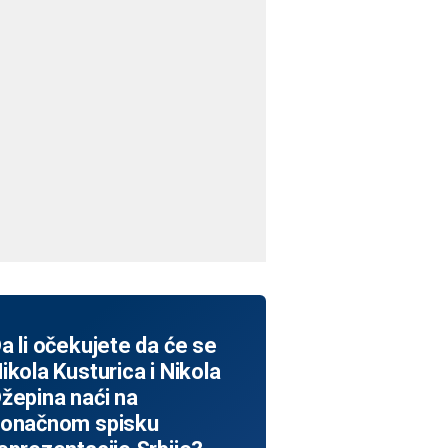
a li očekujete da će se
ikola Kusturica i Nikola
žepina naći na
onačnom spisku