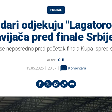
FUDBAL
dari odjekuju "Lagator
vijača pred finale Srbij
 se neposredno pred početak finala Kupa ispred s
Autor:
O. B.
13.05.2026
20:07
0
Komentara