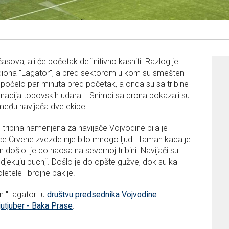
sova, ali će početak definitivno kasniti. Razlog je
tadiona "Lagator", a pred sektorom u kom su smešteni
počelo par minuta pred početak, a onda su sa tribine
tonacija topovskih udara... Snimci sa drona pokazali su
zmeđu navijača dve ekipe.
ribina namenjena za navijače Vojvodine bila je
ice Crvene zvezde nije bilo mnogo ljudi. Taman kada je
n došlo je do haosa na severnoj tribini. Navijači su
odjekuju pucnji. Došlo je do opšte gužve, dok su ka
etele i brojne baklje.
n "Lagator" u
društvu predsednika Vojvodine
 jutjuber - Baka Prase
.