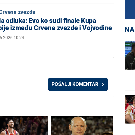
Crvena zvezda
la odluka: Evo ko sudi finale Kupa
bije između Crvene zvezde i Vojvodine
NA
5.2026 10:24
POŠALJI KOMENTAR