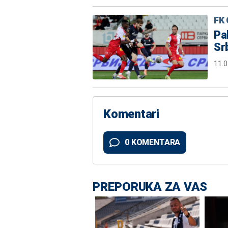
FK 
Pa
Sr
11.0
Komentari
0 KOMENTARA
PREPORUKA ZA VAS