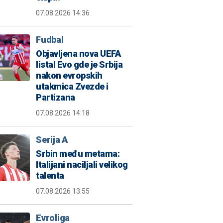
07.08.2026 14:36
Fudbal
Objavljena nova UEFA
lista! Evo gde je Srbija
nakon evropskih
utakmica Zvezde i
Partizana
07.08.2026 14:18
Serija A
Srbin među metama:
Italijani naciljali velikog
talenta
07.08.2026 13:55
Evroliga