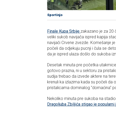
Sportinjo
Finale Kupa Srbije
zakazano je za 20 ča
veliki sukob navijača ispred kapija s
navijači Crvene zvezde. Komešanje je 
počeli da odjekuju pucnji i čula se de
da je ispred ulaza došlo do sukoba i
Desetak minuta pre početka utakmice t
gotovo prazna, ni u sektoru za pristal
sudija trebao da izvede aktere na tere
krenuli ka izlazima kada su počeli da 
pristalicama dominalog "domaćina" pol
Nekoliko minuta pre sukoba na stadio
Dragoljuba Zbiljića stigao je popularni