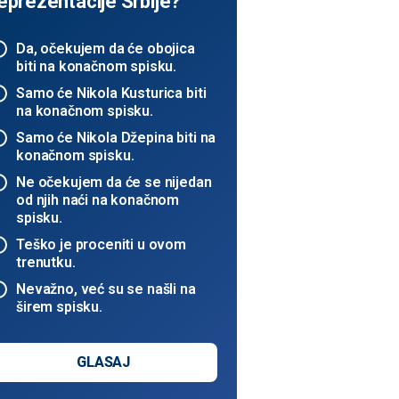
eprezentacije Srbije?
Da, očekujem da će obojica
biti na konačnom spisku.
Samo će Nikola Kusturica biti
na konačnom spisku.
Samo će Nikola Džepina biti na
konačnom spisku.
Ne očekujem da će se nijedan
od njih naći na konačnom
spisku.
Teško je proceniti u ovom
trenutku.
Nevažno, već su se našli na
širem spisku.
GLASAJ