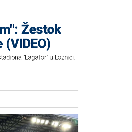
om": Žestok
e (VIDEO)
tadiona "Lagator" u Loznici.