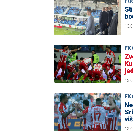
Fud
Sti
bo
13.0
FK 
Zv
Ku
je
13.0
FK 
Ne
Sr
vi
13.0