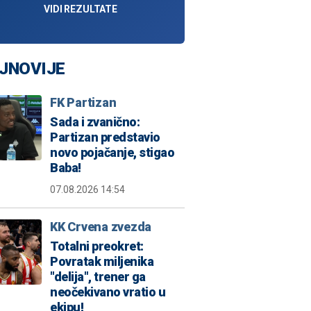
VIDI REZULTATE
JNOVIJE
FK Partizan
Sada i zvanično:
Partizan predstavio
novo pojačanje, stigao
Baba!
07.08.2026 14:54
KK Crvena zvezda
Totalni preokret:
Povratak miljenika
"delija", trener ga
neočekivano vratio u
ekipu!