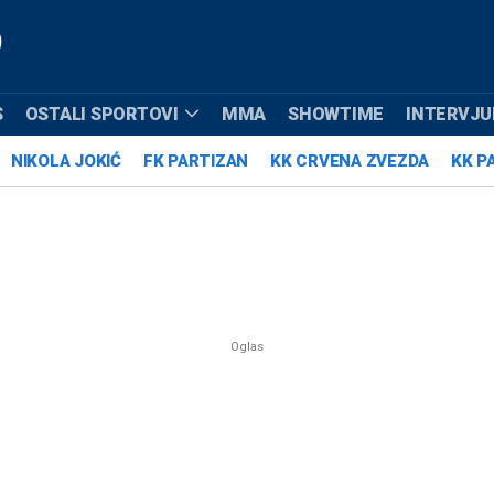
S
OSTALI SPORTOVI
MMA
SHOWTIME
INTERVJUI
NIKOLA JOKIĆ
FK PARTIZAN
KK CRVENA ZVEZDA
KK P