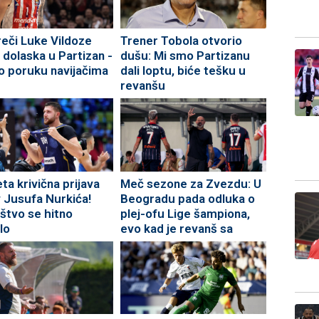
reči Luke Vildoze
Trener Tobola otvorio
 dolaska u Partizan -
dušu: Mi smo Partizanu
o poruku navijačima
dali loptu, biće tešku u
revanšu
ta krivična prijava
Meč sezone za Zvezdu: U
v Jusufa Nurkića!
Beogradu pada odluka o
aštvo se hitno
plej-ofu Lige šampiona,
lo
evo kad je revanš sa
Izraelcima