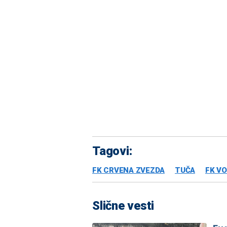
Tagovi:
FK CRVENA ZVEZDA
TUČA
FK V
Slične vesti