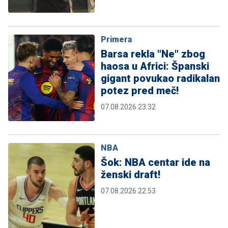
Primera
Barsa rekla "Ne" zbog
haosa u Africi: Španski
gigant povukao radikalan
potez pred meč!
07.08.2026 23:32
NBA
Šok: NBA centar ide na
ženski draft!
07.08.2026 22:53