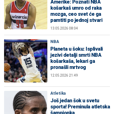
Amerike: Poznati NBA
košarkaš umro od raka
mozga, ceo svet će ga
pamtiti po jednoj stvari
13.05.2026 08:04
NBA
Planeta u šoku: Isplivali
jezivi detalji smrti NBA
košarkaša, lekari ga
pronašli mrtvog
12.05.2026 21:49
Atletika
Još jedan šok u svetu
sporta! Preminula atletska
šampionka