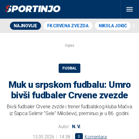
NAJNOVIJE
FK CRVENA ZVEZDA
NIKOLA JOKIĆ
FUDBAL
Muk u srpskom fudbalu: Umro
bivši fudbaler Crvene zvezde
Bivši fudbaler Crvene zvzde i trener fudbalskog kluba Mačva
iz Šapca Selimir "Sele" Milošević, preminuo je u 86. godini.
Autor:
N. V.
13.05.2026
14:38
0
Komentara