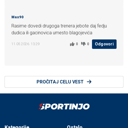
Max90
Rasime dovedi drugoga trenera jebote daj fedju
dudica ili gacinovica umesto blagojevića
Odgovori
0
0
11.05.2026. 13:29
PROČITAJ CELU VEST
Kategorije
Ostalo