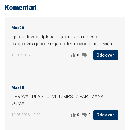
Komentari
Max90
Ljajicu dovedi djukica ili gacinovica umesto
blagojevića jebote mijate oteraj ovog blagojevića
Odgovori
0
0
11.05.2026. 16:10
Max90
UPRAVA I BLAGOJEVICU MRS IZ PARTIZANA
ODMAH
Odgovori
0
0
11.05.2026. 13:30