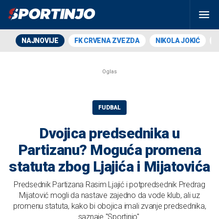
NAJNOVIJE
FK CRVENA ZVEZDA
NIKOLA JOKIĆ
FUDBAL
Dvojica predsednika u
Partizanu? Moguća promena
statuta zbog Ljajića i Mijatovića
Predsednik Partizana Rasim Ljajić i potpredsednik Predrag
Mijatović mogli da nastave zajedno da vode klub, ali uz
promenu statuta, kako bi obojica imali zvanje predsednika,
saznaje "Sportinjo".