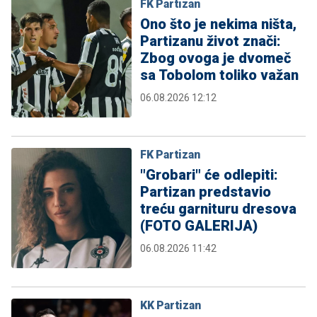
FK Partizan
Ono što je nekima ništa,
Partizanu život znači:
Zbog ovoga je dvomeč
sa Tobolom toliko važan
06.08.2026 12:12
FK Partizan
"Grobari" će odlepiti:
Partizan predstavio
treću garnituru dresova
(FOTO GALERIJA)
06.08.2026 11:42
KK Partizan