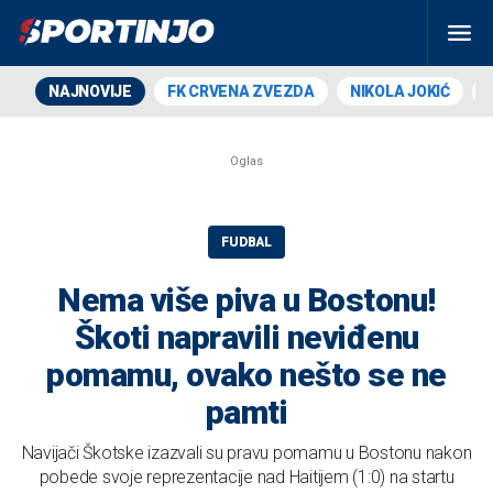
NAJNOVIJE
FK CRVENA ZVEZDA
NIKOLA JOKIĆ
FUDBAL
Nema više piva u Bostonu!
Škoti napravili neviđenu
pomamu, ovako nešto se ne
pamti
Navijači Škotske izazvali su pravu pomamu u Bostonu nakon
pobede svoje reprezentacije nad Haitijem (1:0) na startu