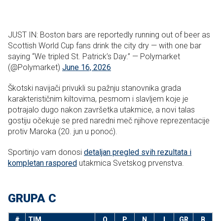
JUST IN: Boston bars are reportedly running out of beer as
Scottish World Cup fans drink the city dry — with one bar
saying “We tripled St. Patrick’s Day.” — Polymarket
(@Polymarket)
June 16, 2026
Škotski navijači privukli su pažnju stanovnika grada
karakterističnim kiltovima, pesmom i slavljem koje je
potrajalo dugo nakon završetka utakmice, a novi talas
gostiju očekuje se pred naredni meč njihove reprezentacije
protiv Maroka (20. jun u ponoć).
Sportinjo vam donosi
detaljan pregled svih rezultata i
kompletan raspored
utakmica Svetskog prvenstva.
GRUPA C
#
TIM
O
P
N
I
GR
B