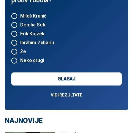
protiv Tobola?
Miloš Krunić
Demba Sek
Erik Kojzek
Ibrahim Zubairu
Že
Neko drugi
GLASAJ
VIDI REZULTATE
NAJNOVIJE