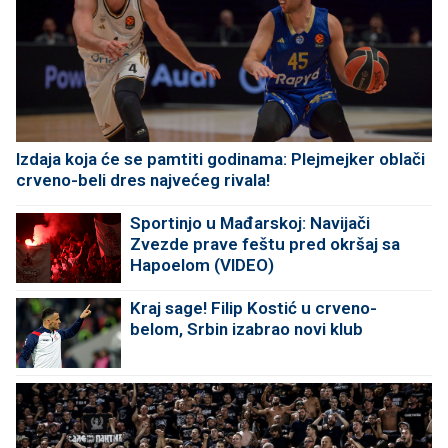
Izdaja koja će se pamtiti godinama: Plejmejker oblači
crveno-beli dres najvećeg rivala!
Sportinjo u Mađarskoj: Navijači
Zvezde prave feštu pred okršaj sa
Hapoelom (VIDEO)
Kraj sage! Filip Kostić u crveno-
belom, Srbin izabrao novi klub