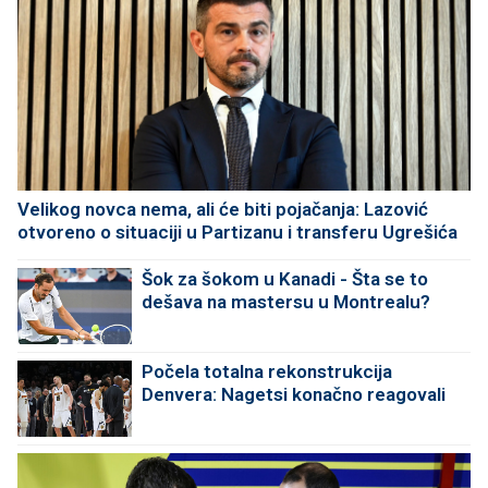
Velikog novca nema, ali će biti pojačanja: Lazović
otvoreno o situaciji u Partizanu i transferu Ugrešića
Šok za šokom u Kanadi - Šta se to
dešava na mastersu u Montrealu?
Počela totalna rekonstrukcija
Denvera: Nagetsi konačno reagovali