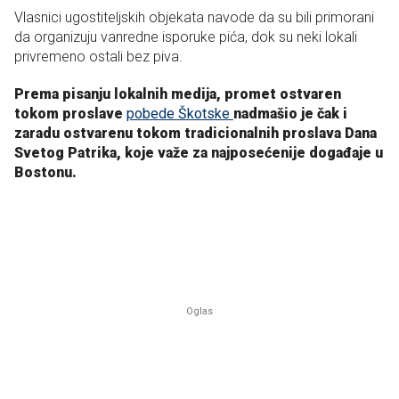
Vlasnici ugostiteljskih objekata navode da su bili primorani
da organizuju vanredne isporuke pića, dok su neki lokali
privremeno ostali bez piva.
Prema pisanju lokalnih medija, promet ostvaren
tokom proslave
pobede Škotske
nadmašio je čak i
zaradu ostvarenu tokom tradicionalnih proslava Dana
Svetog Patrika, koje važe za najposećenije događaje u
Bostonu.