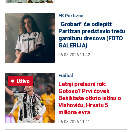
FK Partizan
"Grobari" će odlepiti:
Partizan predstavio treću
garnituru dresova (FOTO
GALERIJA)
06.08.2026 11:42
Fudbal
Uživo
Letnji prelazni rok:
Gotovo? Prvi čovek
Bešiktaša otkrio istinu o
Vlahoviću, Hrvatu 5
miliona evra
06.08.2026 11:41