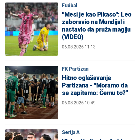
Fudbal
"Mesi je kao Pikaso": Leo
zaboravio na Mundijal i
nastavio da pruža magiju
(VIDEO)
06.08.2026 11:13
FK Partizan
Hitno oglašavanje
Partizana - "Moramo da
se zapitamo: Čemu to?"
06.08.2026 10:49
Serija A