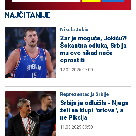
NAJČITANIJE
Nikola Jokić
Zar je moguće, Jokiću?!
Šokantna odluka, Srbija
mu ovo nikad neće
oprostiti
12.09.2025 07:00
Reprezentacija Srbije
Srbija je odlučila - Njega
želi na klupi "orlova", a
ne Piksija
11.09.2025 09:58