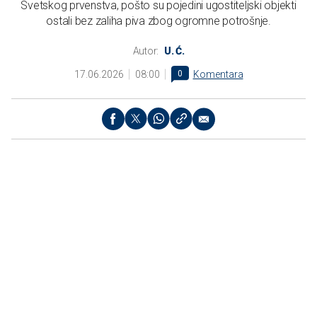
Svetskog prvenstva, pošto su pojedini ugostiteljski objekti
ostali bez zaliha piva zbog ogromne potrošnje.
Autor:
U. Ć.
17.06.2026
08:00
0
Komentara