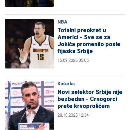
NBA
Totalni preokret u
Americi - Sve se za
Jokića promenilo posle
fijaska Srbije
15.09.2025 05:05
Košarka
Novi selektor Srbije nije
bezbedan - Crnogorci
prete krvoprolićem
28.10.2025 12:34