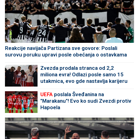
Reakcije navijača Partizana sve govore: Poslali
surovu poruku upravi posle obećanja o ostavkama
Zvezda prodala stranca od 2,2
miliona evra! Odlazi posle samo 15
utakmica, evo gde nastavlja karijeru
UEFA
poslala Šveđanina na
"Marakanu"! Evo ko sudi Zvezdi protiv
Hapoela