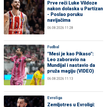
Prve reči Luke Vildoze
nakon dolaska u Partizan
- Poslao poruku
navijačima
06.08.2026 11:28
Fudbal
"Mesi je kao Pikaso":
Leo zaboravio na
Mundijal i nastavio da
pruža magiju (VIDEO)
06.08.2026 11:13
Evroliga
Zemljotres u Evroligi: