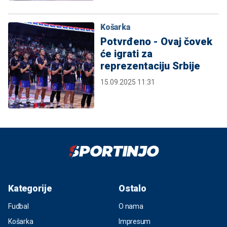
Košarka
Potvrđeno - Ovaj čovek
će igrati za
reprezentaciju Srbije
15.09.2025 11:31
Kategorije
Ostalo
Fudbal
O nama
Košarka
Impresum