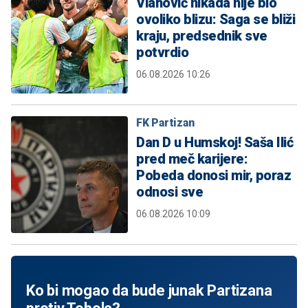
Vlahović nikada nije bio
ovoliko blizu: Saga se bliži
kraju, predsednik sve
potvrdio
06.08.2026 10:26
FK Partizan
Dan D u Humskoj! Saša Ilić
pred meč karijere:
Pobeda donosi mir, poraz
odnosi sve
06.08.2026 10:09
Ko bi mogao da bude junak Partizana