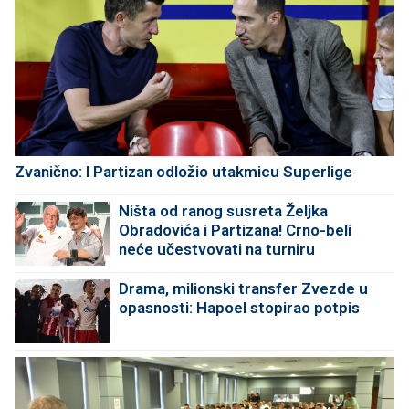
Zvanično: I Partizan odložio utakmicu Superlige
Ništa od ranog susreta Željka
Obradovića i Partizana! Crno-beli
neće učestvovati na turniru
Drama, milionski transfer Zvezde u
opasnosti: Hapoel stopirao potpis