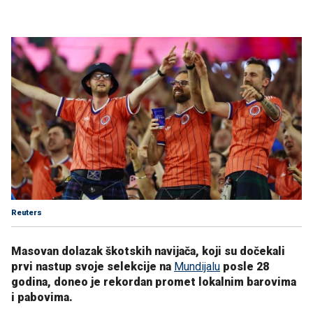
Reuters
Masovan dolazak škotskih navijača, koji su dočekali
prvi nastup svoje selekcije na
Mundijalu
posle 28
godina, doneo je rekordan promet lokalnim barovima
i pabovima.