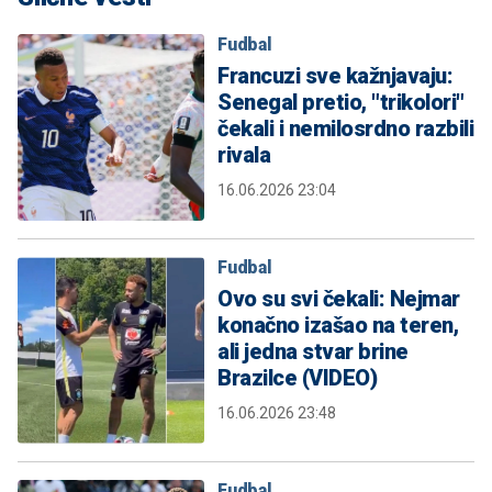
Fudbal
Francuzi sve kažnjavaju:
Senegal pretio, "trikolori"
čekali i nemilosrdno razbili
rivala
16.06.2026 23:04
Fudbal
Ovo su svi čekali: Nejmar
konačno izašao na teren,
ali jedna stvar brine
Brazilce (VIDEO)
16.06.2026 23:48
Fudbal