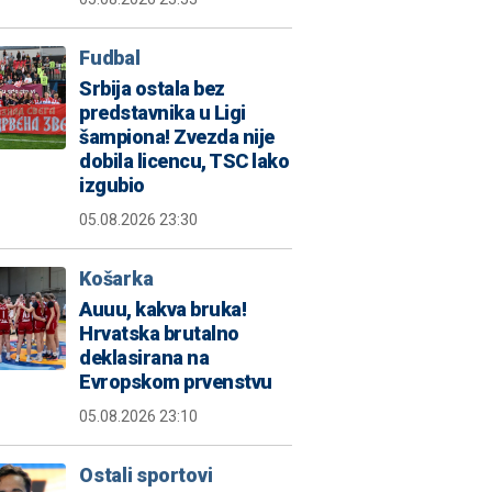
Fudbal
Srbija ostala bez
predstavnika u Ligi
šampiona! Zvezda nije
dobila licencu, TSC lako
izgubio
05.08.2026 23:30
Košarka
Auuu, kakva bruka!
Hrvatska brutalno
deklasirana na
Evropskom prvenstvu
05.08.2026 23:10
Ostali sportovi