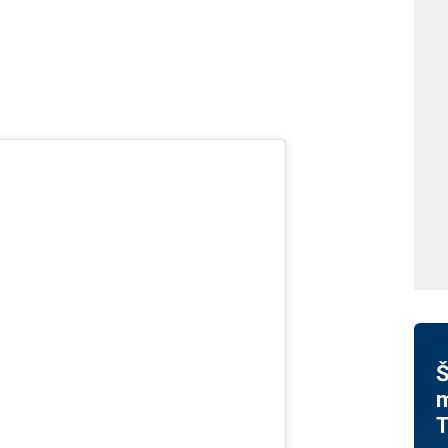
Š
m
T