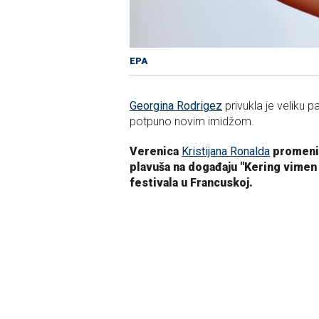
EPA
Georgina Rodrigez
privukla je veliku 
potpuno novim imidžom.
Verenica
Kristijana Ronalda
promenil
plavuša na događaju "Kering vimen 
festivala u Francuskoj.