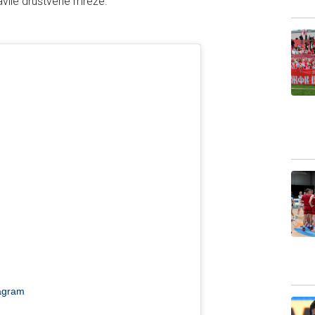
avile društvene mreže.
tagram