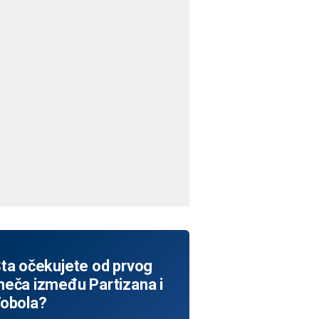
ta očekujete od prvog
eča između Partizana i
obola?