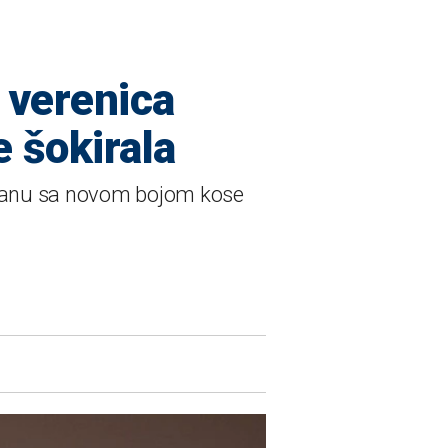
a verenica
e šokirala
u Kanu sa novom bojom kose