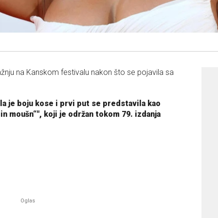
pažnju na Kanskom festivalu nakon što se pojavila sa
a je boju kose i prvi put se predstavila kao
in moušn“", koji je održan tokom 79. izdanja