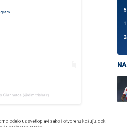
5
tagram
1
2
NA
is Giannetos (@dimitrishair)
crno odelo uz svetloplavi sako i otvorenu košulju, dok