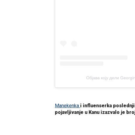
Објава коју дели Georgin
Manekenka
i influenserka poslednj
pojavljivanje u Kanu izazvalo je bro