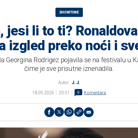
SHOWTIME
 jesi li to ti? Ronaldov
 izgled preko noći i sv
da Georgina Rodrigez pojavila se na festivalu 
čime je sve prisutne iznenadila.
Autor:
J. J.
18.05.2026
20:51
0
Komentara