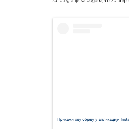
su fotografije sa događaja brzo prepl
Прикажи ову објаву у апликацији Ins