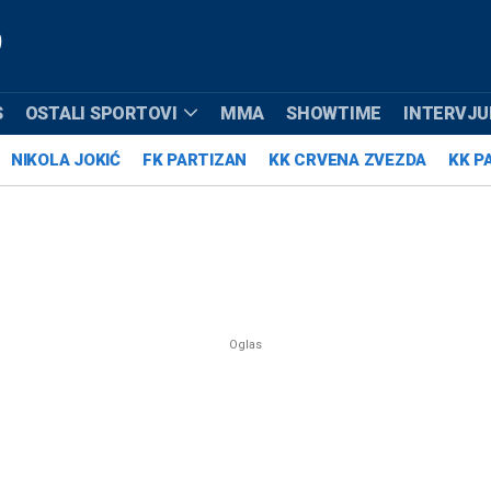
S
OSTALI SPORTOVI
MMA
SHOWTIME
INTERVJUI
NIKOLA JOKIĆ
FK PARTIZAN
KK CRVENA ZVEZDA
KK P