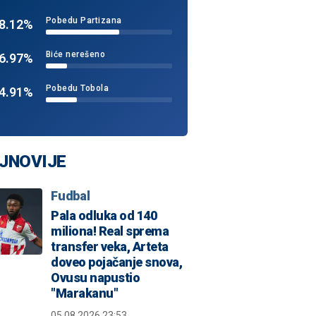
Pobedu Partizana
8.12%
Biće nerešeno
6.97%
Pobedu Tobola
4.91%
JNOVIJE
Fudbal
Pala odluka od 140
miliona! Real sprema
transfer veka, Arteta
doveo pojačanje snova,
Ovusu napustio
"Marakanu"
05.08.2026 23:53