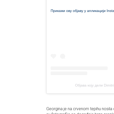
Прикажи ову објаву у апликацији Ins
Објава коју дели Dimitr
Georgina je na crvenom tepihu nosila 