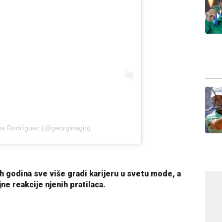
a Rodríguez (@georginagio)
ih godina sve više gradi karijeru u svetu mode, a
jne reakcije njenih pratilaca.