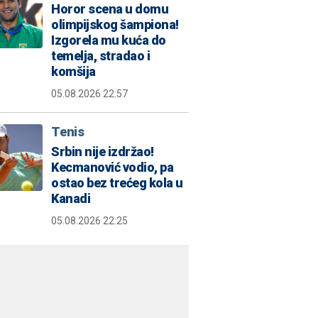
Horor scena u domu
olimpijskog šampiona!
Izgorela mu kuća do
temelja, stradao i
komšija
05.08.2026 22:57
Tenis
Srbin nije izdržao!
Kecmanović vodio, pa
ostao bez trećeg kola u
Kanadi
05.08.2026 22:25