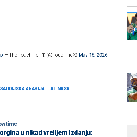
zp
— The Touchline | 𝐓 (@TouchlineX)
May 16, 2026
SAUDIJSKA ARABIJA
AL NASR
owtime
orgina u nikad vrelijem izdanju: