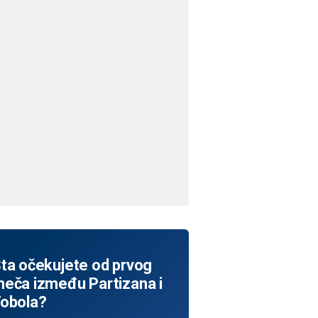
ta očekujete od prvog
eča između Partizana i
obola?