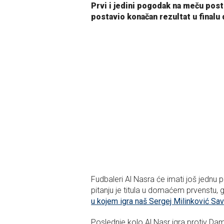
Prvi i jedini pogodak na meču post
postavio konačan rezultat u finalu
Fudbaleri Al Nasra će imati još jednu 
pitanju je titula u domaćem prvenstu, g
u kojem igra naš Sergej Milinković Sav
Poslednje kolo Al Nasr igra protiv Dam