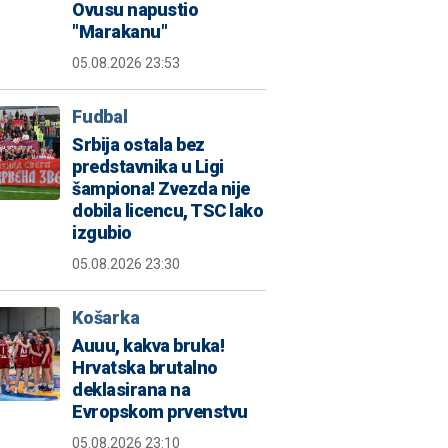
Ovusu napustio
"Marakanu"
05.08.2026 23:53
Fudbal
Srbija ostala bez
predstavnika u Ligi
šampiona! Zvezda nije
dobila licencu, TSC lako
izgubio
05.08.2026 23:30
Košarka
Auuu, kakva bruka!
Hrvatska brutalno
deklasirana na
Evropskom prvenstvu
05.08.2026 23:10