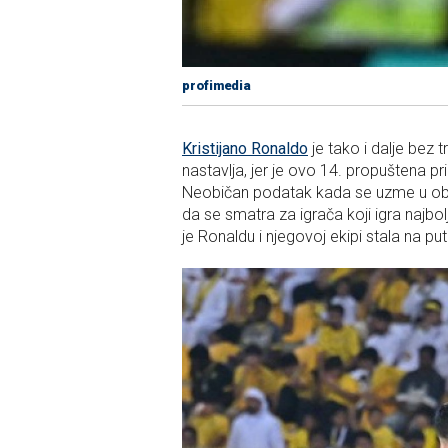
profimedia
Kristijano Ronaldo
je tako i dalje bez 
nastavlja, jer je ovo 14. propuštena pr
Neobičan podatak kada se uzme u obzir 
da se smatra za igrača koji igra najbol
je Ronaldu i njegovoj ekipi stala na pu