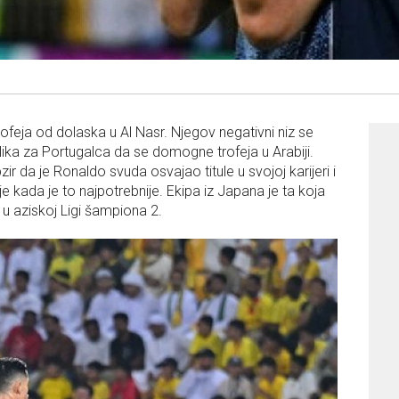
trofeja od dolaska u Al Nasr. Njegov negativni niz se
ilika za Portugalca da se domogne trofeja u Arabiji.
da je Ronaldo svuda osvajao titule u svojoj karijeri i
je kada je to najpotrebnije. Ekipa iz Japana je ta koja
t u aziskoj Ligi šampiona 2.