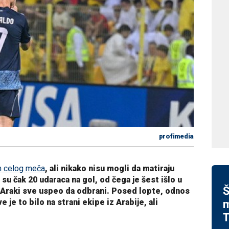
profimedia
om celog meča
, ali nikako nisu mogli da matiraju
su čak 20 udaraca na gol, od čega je šest išlo u
Š
i Araki sve uspeo da odbrani. Posed lopte, odnos
je to bilo na strani ekipe iz Arabije, ali
m
T