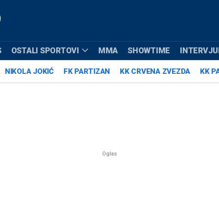
S
OSTALI SPORTOVI
MMA
SHOWTIME
INTERVJUI
NIKOLA JOKIĆ
FK PARTIZAN
KK CRVENA ZVEZDA
KK P