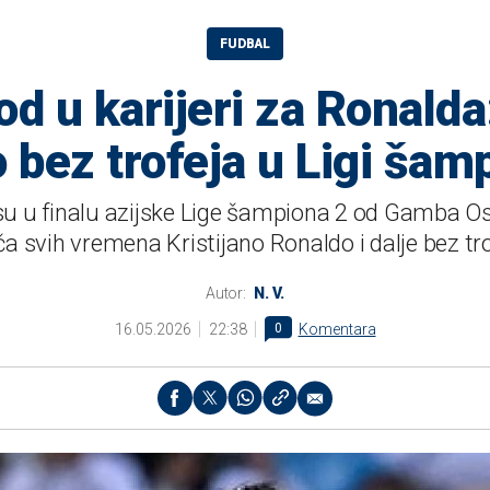
FUDBAL
od u karijeri za Ronald
 bez trofeja u Ligi šam
 su u finalu azijske Lige šampiona 2 od Gamba Osa
ča svih vremena Kristijano Ronaldo i dalje bez tro
Autor:
N. V.
16.05.2026
22:38
0
Komentara