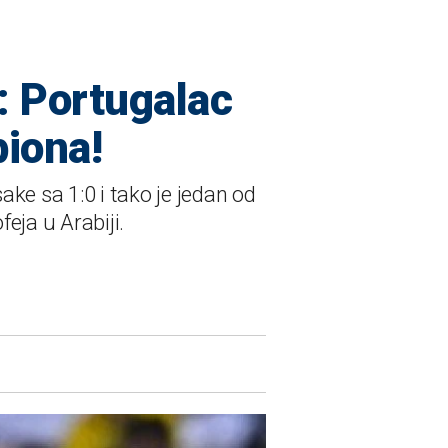
a: Portugalac
piona!
ke sa 1:0 i tako je jedan od
feja u Arabiji.