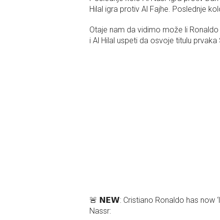
Hilal igra protiv Al Fajhe. Poslednje 
Otaje nam da vidimo može li Ronaldo da 
i Al Hilal uspeti da osvoje titulu prvaka
🚨 𝗡𝗘𝗪: Cristiano Ronaldo has now ‘
Nassr: