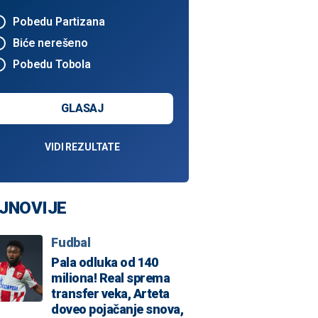
Pobedu Partizana
Biće nerešeno
Pobedu Tobola
GLASAJ
VIDI REZULTATE
JNOVIJE
Fudbal
Pala odluka od 140
miliona! Real sprema
transfer veka, Arteta
doveo pojačanje snova,