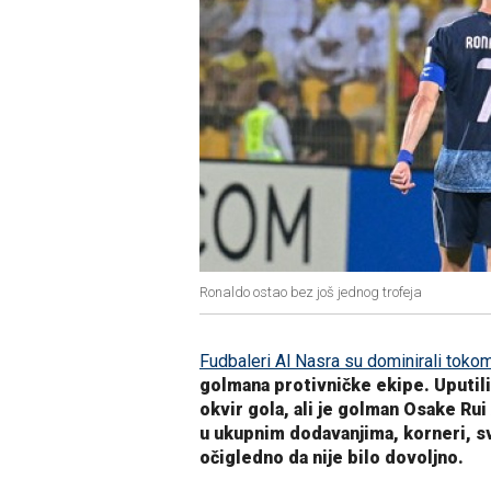
Ronaldo ostao bez još jednog trofeja
Fudbaleri Al Nasra su dominirali tok
golmana protivničke ekipe. Uputili 
okvir gola, ali je golman Osake Ru
u ukupnim dodavanjima, korneri, sve 
očigledno da nije bilo dovoljno.