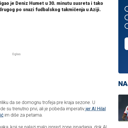
igao je Deniz Humet u 30. minutu susreta i tako
 drugog po snazi fudbalskog takmičenja u Aziji.
NA
priliku da se domognu trofeja pre kraja sezone. U
de su trenutno prvi, ali je pobeda imperativ
jer Al Hilal
ić
im diše za petama.
aka, koji se nalazi malo ispred zone ispadanja, dok Al