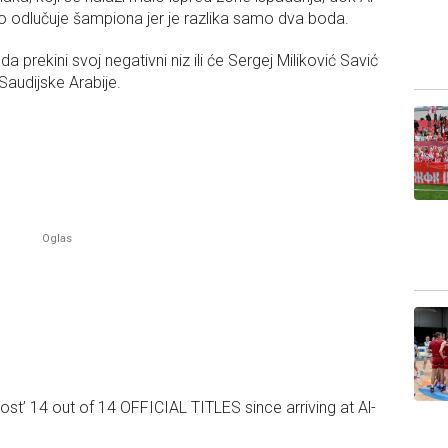
kolo odlučuje šampiona jer je razlika samo dva boda.
prekini svoj negativni niz ili će Sergej Miliković Savić
 Saudijske Arabije.
lost’ 14 out of 14 OFFICIAL TITLES since arriving at Al-