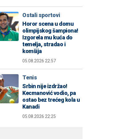
Ostali sportovi
Horor scena u domu
olimpijskog šampiona!
Izgorela mu kuća do
temelja, stradao i
komšija
05.08.2026 22:57
Tenis
Srbin nije izdržao!
Kecmanović vodio, pa
ostao bez trećeg kola u
Kanadi
05.08.2026 22:25