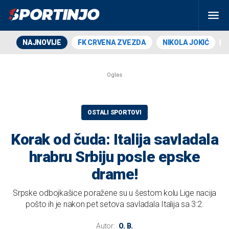
NAJNOVIJE
FK CRVENA ZVEZDA
NIKOLA JOKIĆ
OSTALI SPORTOVI
Korak od čuda: Italija savladala
hrabru Srbiju posle epske
drame!
Srpske odbojkašice poražene su u šestom kolu Lige nacija
pošto ih je nakon pet setova savladala Italija sa 3:2.
Autor:
O. B.