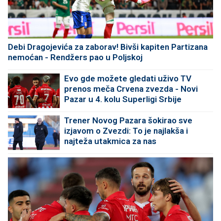
Debi Dragojevića za zaborav! Bivši kapiten Partizana
nemoćan - Rendžers pao u Poljskoj
Evo gde možete gledati uživo TV
prenos meča Crvena zvezda - Novi
Pazar u 4. kolu Superligi Srbije
Trener Novog Pazara šokirao sve
izjavom o Zvezdi: To je najlakša i
najteža utakmica za nas