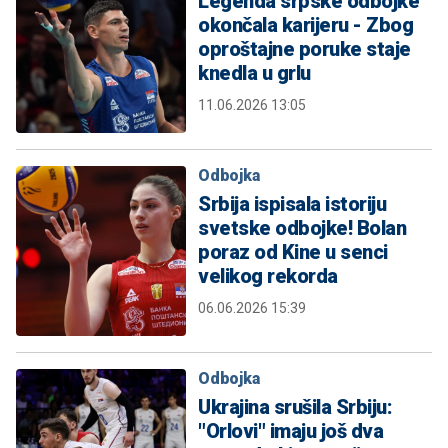
Legenda srpske odbojke
okončala karijeru - Zbog
oproštajne poruke staje
knedla u grlu
11.06.2026 13:05
Odbojka
Srbija ispisala istoriju
svetske odbojke! Bolan
poraz od Kine u senci
velikog rekorda
06.06.2026 15:39
Odbojka
Ukrajina srušila Srbiju:
"Orlovi" imaju još dva