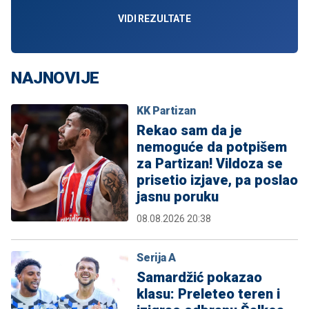
VIDI REZULTATE
NAJNOVIJE
KK Partizan
Rekao sam da je
nemoguće da potpišem
za Partizan! Vildoza se
prisetio izjave, pa poslao
jasnu poruku
08.08.2026 20:38
Serija A
Samardžić pokazao
klasu: Preleteo teren i