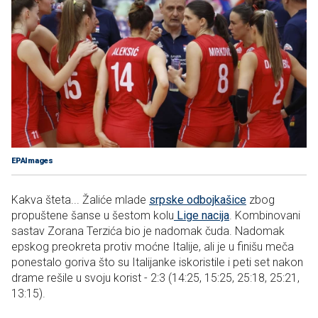
EPAImages
Kakva šteta... Žaliće mlade
srpske odbojkašice
zbog
propuštene šanse u šestom kolu
Lige nacija
. Kombinovani
sastav Zorana Terzića bio je nadomak čuda. Nadomak
epskog preokreta protiv moćne Italije, ali je u finišu meča
ponestalo goriva što su Italijanke iskoristile i peti set nakon
drame rešile u svoju korist - 2:3 (14:25, 15:25, 25:18, 25:21,
13:15).