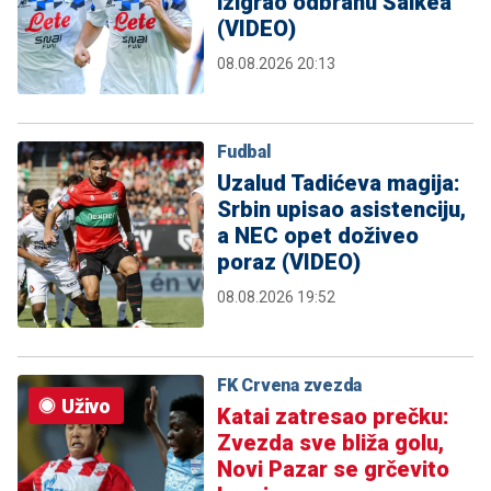
izigrao odbranu Šalkea
(VIDEO)
08.08.2026 20:13
Fudbal
Uzalud Tadićeva magija:
Srbin upisao asistenciju,
a NEC opet doživeo
poraz (VIDEO)
08.08.2026 19:52
FK Crvena zvezda
Uživo
Katai zatresao prečku:
Zvezda sve bliža golu,
Novi Pazar se grčevito