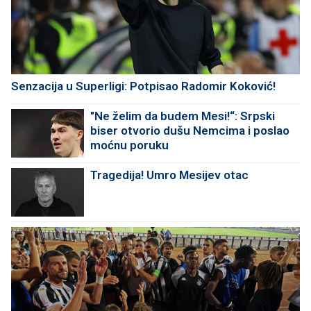
Senzacija u Superligi: Potpisao Radomir Koković!
"Ne želim da budem Mesi!“: Srpski
biser otvorio dušu Nemcima i poslao
moćnu poruku
Tragedija! Umro Mesijev otac