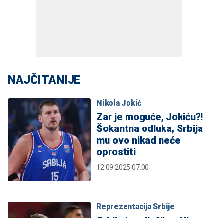
NAJČITANIJE
Nikola Jokić
Zar je moguće, Jokiću?!
Šokantna odluka, Srbija
mu ovo nikad neće
oprostiti
12.09.2025 07:00
Reprezentacija Srbije