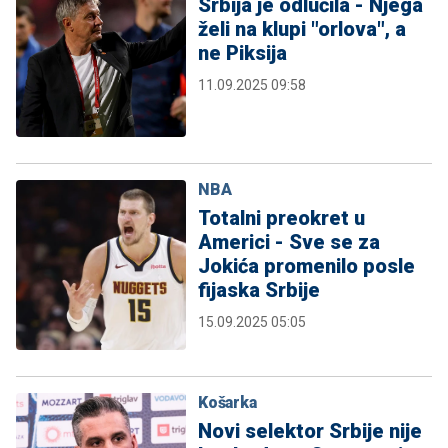
Srbija je odlučila - Njega
želi na klupi "orlova", a
ne Piksija
11.09.2025 09:58
NBA
Totalni preokret u
Americi - Sve se za
Jokića promenilo posle
fijaska Srbije
15.09.2025 05:05
Košarka
Novi selektor Srbije nije