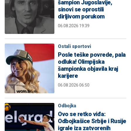
šampion Jugoslavije,
sinovi se oprostili
dirljivom porukom
06.08.2026 19:39
Ostali sportovi
Posle teške povrede, pala
odluka! Olimpijska
šampionka objavila kraj
karijere
06.08.2026 06:50
Odbojka
Ovo se retko viđa:
Odbojkašice Srbije i Rusije
igrale iza zatvorenih