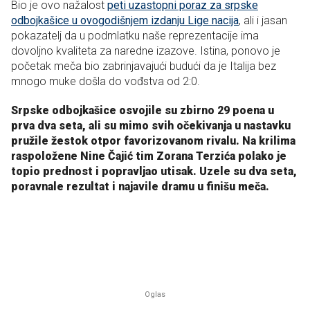
Bio je ovo nažalost
peti uzastopni poraz za srpske
odbojkašice u ovogodišnjem izdanju Lige nacija
, ali i jasan
pokazatelj da u podmlatku naše reprezentacije ima
dovoljno kvaliteta za naredne izazove. Istina, ponovo je
početak meča bio zabrinjavajući budući da je Italija bez
mnogo muke došla do vođstva od 2:0.
Srpske odbojkašice osvojile su zbirno 29 poena u
prva dva seta, ali su mimo svih očekivanja u nastavku
pružile žestok otpor favorizovanom rivalu. Na krilima
raspoložene Nine Čajić tim Zorana Terzića polako je
topio prednost i popravljao utisak. Uzele su dva seta,
poravnale rezultat i najavile dramu u finišu meča.