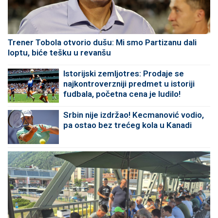
Trener Tobola otvorio dušu: Mi smo Partizanu dali
loptu, biće tešku u revanšu
Istorijski zemljotres: Prodaje se
najkontroverzniji predmet u istoriji
fudbala, početna cena je ludilo!
Srbin nije izdržao! Kecmanović vodio,
pa ostao bez trećeg kola u Kanadi