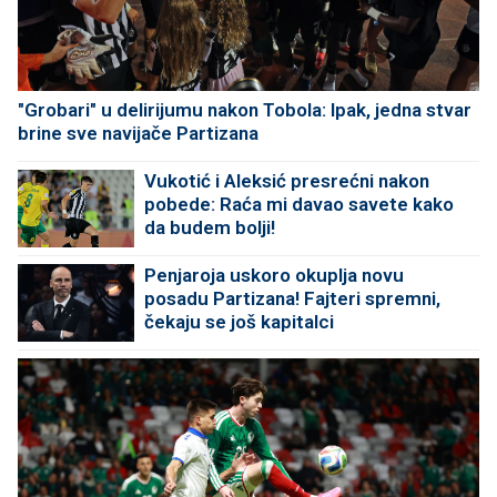
"Grobari" u delirijumu nakon Tobola: Ipak, jedna stvar
brine sve navijače Partizana
Vukotić i Aleksić presrećni nakon
pobede: Raća mi davao savete kako
da budem bolji!
Penjaroja uskoro okuplja novu
posadu Partizana! Fajteri spremni,
čekaju se još kapitalci