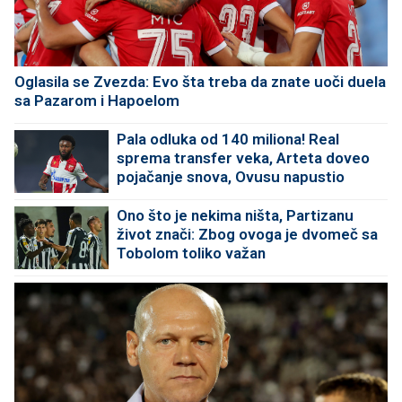
Oglasila se Zvezda: Evo šta treba da znate uoči duela
sa Pazarom i Hapoelom
Pala odluka od 140 miliona! Real
sprema transfer veka, Arteta doveo
pojačanje snova, Ovusu napustio
"Marakanu"
Ono što je nekima ništa, Partizanu
život znači: Zbog ovoga je dvomeč sa
Tobolom toliko važan