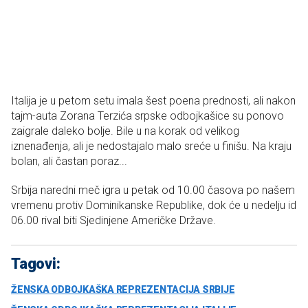
Italija je u petom setu imala šest poena prednosti, ali nakon
tajm-auta Zorana Terzića srpske odbojkašice su ponovo
zaigrale daleko bolje. Bile u na korak od velikog
iznenađenja, ali je nedostajalo malo sreće u finišu. Na kraju
bolan, ali častan poraz...
Srbija naredni meč igra u petak od 10.00 časova po našem
vremenu protiv Dominikanske Republike, dok će u nedelju id
06.00 rival biti Sjedinjene Američke Države.
Tagovi:
ŽENSKA ODBOJKAŠKA REPREZENTACIJA SRBIJE