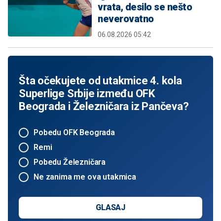
vrata, desilo se nešto
neverovatno
06.08.2026 05:42
Šta očekujete od utakmice 4. kola
Superlige Srbije između OFK
Beograda i Železničara iz Pančeva?
Pobedu OFK Beograda
Remi
Pobedu Železničara
Ne zanima me ova utakmica
GLASAJ