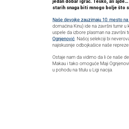
jedan dobar igrač. Teško, ali ajd
starih snaga biti mnogo bolje što 
Naše devojke zauzimaju 10. mesto na t
domaćina Kinu) ide na završni turnir 
uspele da izbore plasman na završni tu
Ognjenović
. Našoj selekciji bi nevero
najiskusnije odbojkašice naše repreze
Ostaje nam da vidimo da li će naše dev
Makau i tako omoguće Maji Ognjenović 
u pohodu na titulu u Ligi nacija.