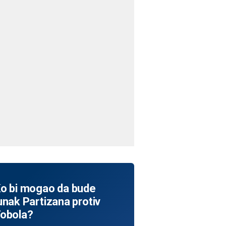
o bi mogao da bude
unak Partizana protiv
obola?