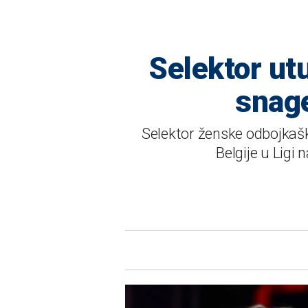
Selektor ut
snage
Selektor ženske odbojkašk
Belgije u Ligi 