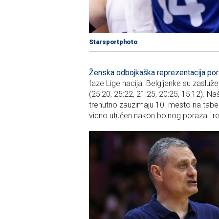
Starsportphoto
Ženska odbojkaška reprezentacija pora
faze Lige nacija. Belgijanke su zasluž
(25:20, 25:22, 21:25, 20:25, 15:12). Na
trenutno zauzimaju 10. mesto na tabel
vidno utučen nakon bolnog poraza i rek