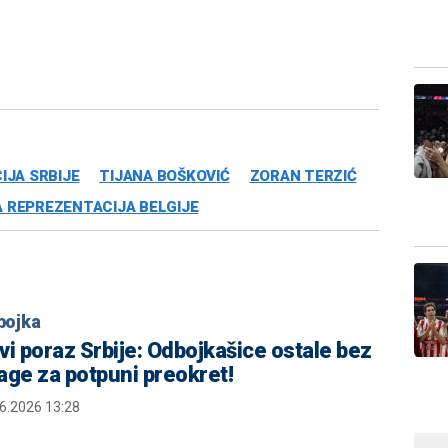
JA SRBIJE
TIJANA BOŠKOVIĆ
ZORAN TERZIĆ
 REPREZENTACIJA BELGIJE
bojka
vi poraz Srbije: Odbojkašice ostale bez
age za potpuni preokret!
6.2026 13:28