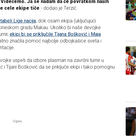
e… Videćemo. Ja se nadam da će povratkom naših
se cele ekipe tiče
- dodao je Terzić.
abeli Lige nacija
, dok osam ekipa (uključujući
u kineskom gradu Makau. Ukoliko bi naše devojke
rnir,
ekipi bi se priključile Tijana Bošković i Maja
vatno značila pomoć najbolje odbojkašice sveta i
ntacije.
ojke uspeti da izbore plasman na završni turnir u
i Tijani Bošković da se priključe ekipi i tako pomognu