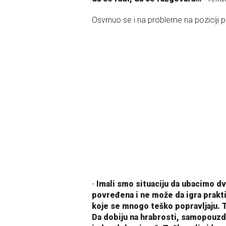
Osvrnuo se i na probleme na poziciji 
-
Imali smo situaciju da ubacimo dva
povređena i ne može da igra praktič
koje se mnogo teško popravljaju. 
Da dobiju na hrabrosti, samopouzda