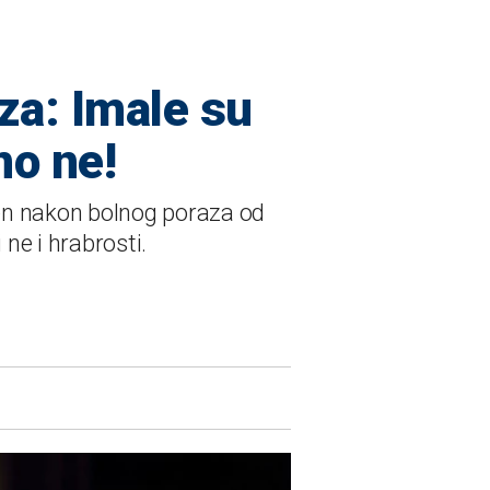
za: Imale su
no ne!
čen nakon bolnog poraza od
 ne i hrabrosti.