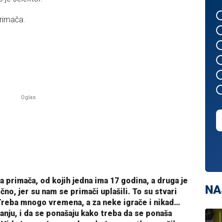
primača.
 primača, od kojih jedna ima 17 godina, a druga je
NA
no, jer su nam se primači uplašili. To su stvari
Treba mnogo vremena, a za neke igrače i nikad…
nju, i da se ponašaju kako treba da se ponaša