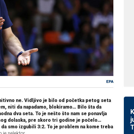
EPA
nitivno ne. Vidljivo je bilo od početka petog seta
m, niti da napadamo, blokiramo… Bilo šta da
K
hodna dva seta. To je nešto što nam se ponavlja
j
og dolaska, pre skoro tri godine je počelo…
T
– da smo izgubili 3:2. To je problem na kome treba
 je selektor.