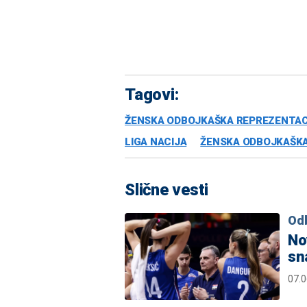
Tagovi:
ŽENSKA ODBOJKAŠKA REPREZENTACI
LIGA NACIJA
ŽENSKA ODBOJKAŠKA
Slične vesti
Od
No
sn
07.0