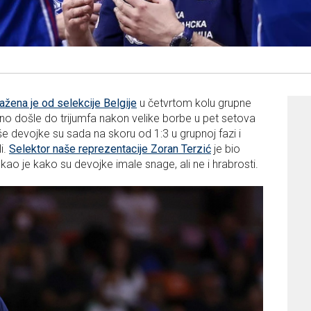
žena je od selekcije Belgije
u četvrtom kolu grupne
eno došle do trijumfa nakon velike borbe u pet setova
še devojke su sada na skoru od 1:3 u grupnoj fazi i
i.
Selektor naše reprezentacije Zoran Terzić
je bio
ao je kako su devojke imale snage, ali ne i hrabrosti.