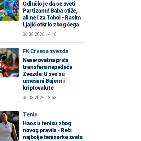
Odlučio je da se sveti
Partizanu! Baba stiže,
ali ne i za Tobol - Rasim
Ljajić otkrio zbog čega
06.08.2026 14:16
FK Crvena zvezda
Neverovatna priča
transfera napadača
Zvezde: U sve su
umešani Bajern i
kriptovalute
06.08.2026 13:53
Tenis
Haos u tenisu zbog
novog pravila - Reči
najbolje teniserke sveta