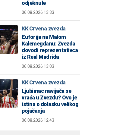
odjeknule
06.08.2026 13:33
KK Crvena zvezda
Euforija na Malom
Kalemegdanu: Zvezda
dovodi reprezentativca
iz Real Madrida
06.08.2026 13:03
KK Crvena zvezda
Ljubimac navijača se
vraća u Zvezdu? Ovo je
istina o dolasku velikog
pojačanja
06.08.2026 12:43