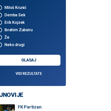
Miloš Krunić
Demba Sek
Erik Kojzek
Ibrahim Zubairu
Že
Neko drugi
GLASAJ
VIDI REZULTATE
JNOVIJE
FK Partizan