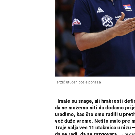
Terzić utučen posle poraza
-
Imale su snage, ali hrabrosti defi
da ne možemo niti da dodamo prije
uradimo, kao što smo radili u pret
već duže vreme. Nešto malo pre m
Traje valja već 11 utakmica u nizu 
da se radi, da se razgovara…
- rekao