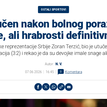
OSTALI SPORTOVI
učen nakon bolnog pora
, ali hrabrosti definitiv
e reprezentacije Srbije Zoran Terzić, bio je utu
nacija (3:2) i rekao je da su devojke imale snage ali
Autor:
N. V.
07.06.2026
16:45
0
Komentara