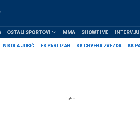
S
OSTALI SPORTOVI
MMA
SHOWTIME
INTERVJUI
NIKOLA JOKIĆ
FK PARTIZAN
KK CRVENA ZVEZDA
KK P