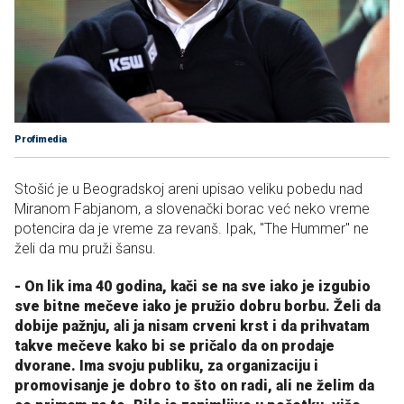
Profimedia
Stošić je u Beogradskoj areni upisao veliku pobedu nad
Miranom Fabjanom, a slovenački borac već neko vreme
potencira da je vreme za revanš. Ipak, "The Hummer" ne
želi da mu pruži šansu.
- On lik ima 40 godina, kači se na sve iako je izgubio
sve bitne mečeve iako je pružio dobru borbu. Želi da
dobije pažnju, ali ja nisam crveni krst i da prihvatam
takve mečeve kako bi se pričalo da on prodaje
dvorane. Ima svoju publiku, za organizaciju i
promovisanje je dobro to što on radi, ali ne želim da