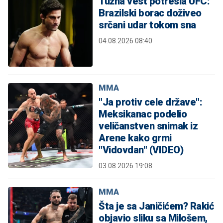
Tužna vest potresla UFC:
Brazilski borac doživeo
srčani udar tokom sna
04.08.2026 08:40
MMA
"Ja protiv cele države":
Meksikanac podelio
veličanstven snimak iz
Arene kako grmi
"Vidovdan" (VIDEO)
03.08.2026 19:08
MMA
Šta je sa Janičićem? Rakić
objavio sliku sa Milošem,