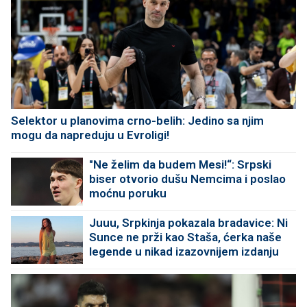
Selektor u planovima crno-belih: Jedino sa njim
mogu da napreduju u Evroligi!
"Ne želim da budem Mesi!“: Srpski
biser otvorio dušu Nemcima i poslao
moćnu poruku
Juuu, Srpkinja pokazala bradavice: Ni
Sunce ne prži kao Staša, ćerka naše
legende u nikad izazovnijem izdanju