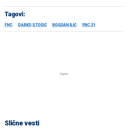
Tagovi:
FNC
DARKO STOŠIĆ
BOGDAN ILIĆ
FNC 31
Slične vesti