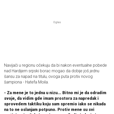
Navijači u regionu očekuju da bi nakon eventualne pobede
nad Hardijem srpski borac mogao da dobije još jednu
šansu za napad na titulu, ovoga puta protiv novog
šampiona - Hatefa Moila.
- Za mene je to jedna u nizu... Bitno mi je da odradim
svoje, da vidim gde imam prostora za napredak i
sprovedem taktiku koju sam spremio iako se nikada
na to ne oslanjam potpuno. Protiv mene su svi