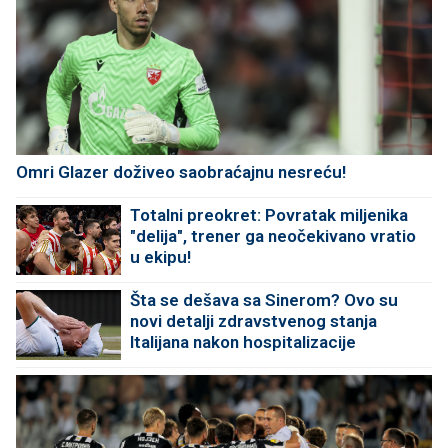
Omri Glazer doživeo saobraćajnu nesreću!
Totalni preokret: Povratak miljenika
"delija", trener ga neočekivano vratio
u ekipu!
Šta se dešava sa Sinerom? Ovo su
novi detalji zdravstvenog stanja
Italijana nakon hospitalizacije