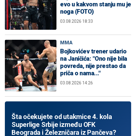
evo u kakvom stanju mu je
noga (FOTO)
03.08.2026 18:33
MMA
Bojkovićev trener udario
na Janičića: "Ono nije bila
povreda, nije prestao da
priča o nama..."
03.08.2026 14:26
Šta očekujete od utakmice 4. kola
Superlige Srbije između OFK
Beograda i Železničara iz Pančeva?