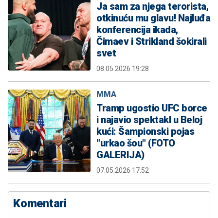
Ja sam za njega terorista,
otkinuću mu glavu! Najluđa
konferencija ikada,
Čimaev i Strikland šokirali
svet
08.05.2026 19:28
MMA
Tramp ugostio UFC borce
i najavio spektakl u Beloj
kući: Šampionski pojas
"urkao šou" (FOTO
GALERIJA)
07.05.2026 17:52
Komentari