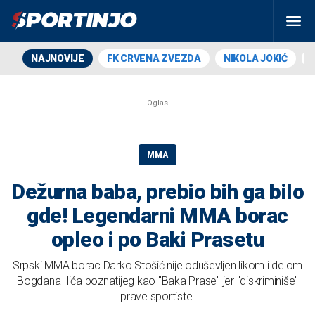
NAJNOVIJE
FK CRVENA ZVEZDA
NIKOLA JOKIĆ
MMA
Dežurna baba, prebio bih ga bilo
gde! Legendarni MMA borac
opleo i po Baki Prasetu
Srpski MMA borac Darko Stošić nije oduševljen likom i delom
Bogdana Ilića poznatijeg kao "Baka Prase" jer "diskriminiše"
prave sportiste.