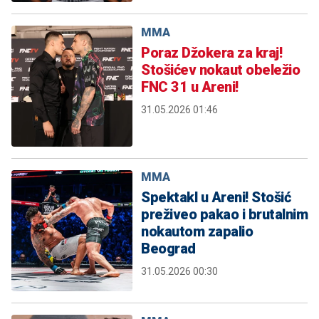
MMA
Poraz Džokera za kraj!
Stošićev nokaut obeležio
FNC 31 u Areni!
31.05.2026 01:46
MMA
Spektakl u Areni! Stošić
preživeo pakao i brutalnim
nokautom zapalio
Beograd
31.05.2026 00:30