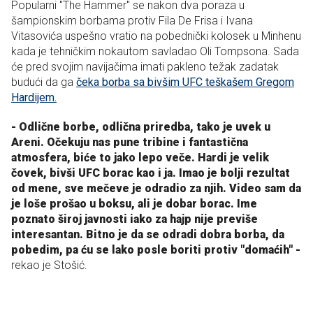
Popularni "The Hammer" se nakon dva poraza u
šampionskim borbama protiv Fila De Frisa i Ivana
Vitasovića uspešno vratio na pobednički kolosek u Minhenu
kada je tehničkim nokautom savladao Oli Tompsona. Sada
će pred svojim navijačima imati pakleno težak zadatak
budući da ga
čeka borba sa bivšim UFC teškašem Gregom
Hardijem.
- Odlične borbe, odlična priredba, tako je uvek u
Areni. Očekuju nas pune tribine i fantastična
atmosfera, biće to jako lepo veče. Hardi je velik
čovek, bivši UFC borac kao i ja. Imao je bolji rezultat
od mene, sve mečeve je odradio za njih. Video sam da
je loše prošao u boksu, ali je dobar borac. Ime
poznato široj javnosti iako za hajp nije previše
interesantan. Bitno je da se odradi dobra borba, da
pobedim, pa ću se lako posle boriti protiv "domaćih" -
rekao je Stošić.