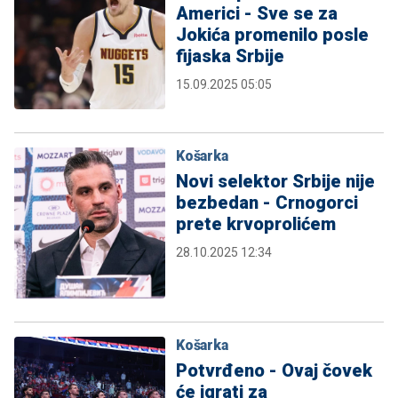
Americi - Sve se za
Jokića promenilo posle
fijaska Srbije
15.09.2025 05:05
Košarka
Novi selektor Srbije nije
bezbedan - Crnogorci
prete krvoprolićem
28.10.2025 12:34
Košarka
Potvrđeno - Ovaj čovek
će igrati za