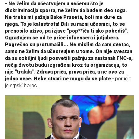
- Ne želim da učestvujem u nečemu što je
diskriminacija sporta, ne želim da budem deo toga.
Ne treba mi pažnja Bake Praseta, boli me du*e za
njega. To je katastrofa! Bili su razni učesnici, to se
prenosilo uživo, pa izjave "pop**iću ti ako pobediš".
Ograđujem se od te priče infuensera i jutjubera.
Pogrešno su protumačili... Ne mislim da sam svetac,
samo ne želim da učestvujem u tome. On nije svestan
da su ozbiljni ljudi posvetili pažnju za nastanak FNC-a,
nečiji životu budu izgrađeni kroz tu organizaciju, to
nije "tralala". Zdrava priča, prava priča, a ne ovo za
jedno veče. Neke stvari ne mogu da se plate
- poručio
je srpski borac.