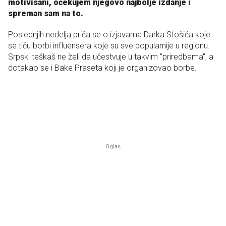
motivisani, očekujem njegovo najbolje izdanje i
spreman sam na to.
Poslednjih nedelja priča se o izjavama Darka Stošića koje
se tiču borbi influensera koje su sve popularnije u regionu.
Srpski teškaš ne želi da učestvuje u takvim "priredbama", a
dotakao se i Bake Praseta koji je organizovao borbe.