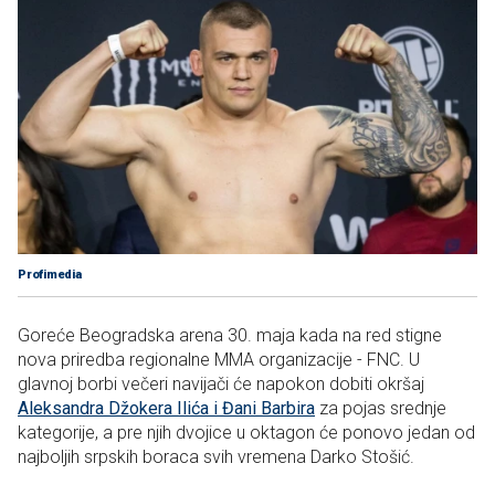
Profimedia
Goreće Beogradska arena 30. maja kada na red stigne
nova priredba regionalne MMA organizacije - FNC. U
glavnoj borbi večeri navijači će napokon dobiti okršaj
Aleksandra Džokera Ilića i Đani Barbira
za pojas srednje
kategorije, a pre njih dvojice u oktagon će ponovo jedan od
najboljih srpskih boraca svih vremena Darko Stošić.