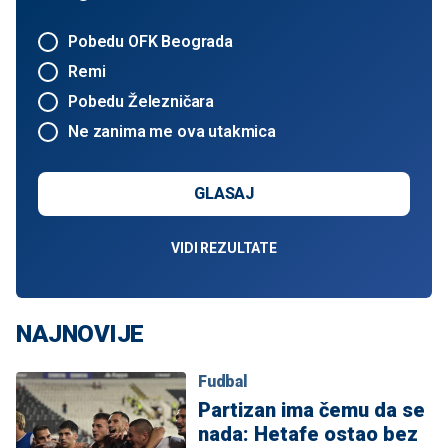
Pobedu OFK Beograda
Remi
Pobedu Železničara
Ne zanima me ova utakmica
GLASAJ
VIDI REZULTATE
NAJNOVIJE
Fudbal
Partizan ima čemu da se
nada: Hetafe ostao bez