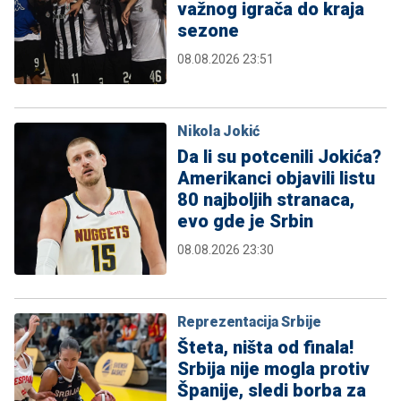
važnog igrača do kraja
sezone
08.08.2026 23:51
Nikola Jokić
Da li su potcenili Jokića?
Amerikanci objavili listu
80 najboljih stranaca,
evo gde je Srbin
08.08.2026 23:30
Reprezentacija Srbije
Šteta, ništa od finala!
Srbija nije mogla protiv
Španije, sledi borba za