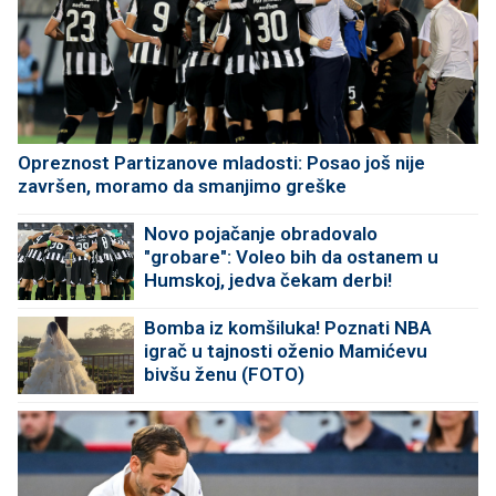
Opreznost Partizanove mladosti: Posao još nije
završen, moramo da smanjimo greške
Novo pojačanje obradovalo
"grobare": Voleo bih da ostanem u
Humskoj, jedva čekam derbi!
Bomba iz komšiluka! Poznati NBA
igrač u tajnosti oženio Mamićevu
bivšu ženu (FOTO)