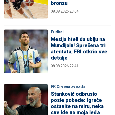
bronzu
08.08.2026 23:04
Fudbal
Mesija hteli da ubiju na
Mundijalu! Sprečena tri
atentata, FBI otkrio sve
detalje
08.08.2026 22:41
FK Crvena zvezda
Stanković odbrusio
posle pobede: Igrače
ostavite na miru, neka
sve ide na moja leđa