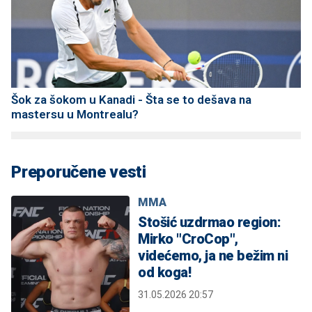
Šok za šokom u Kanadi - Šta se to dešava na
mastersu u Montrealu?
Preporučene vesti
MMA
Stošić uzdrmao region:
Mirko "CroCop",
videćemo, ja ne bežim ni
od koga!
31.05.2026 20:57