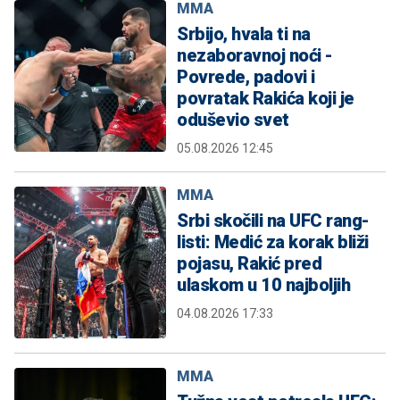
MMA
Srbijo, hvala ti na
nezaboravnoj noći -
Povrede, padovi i
povratak Rakića koji je
oduševio svet
05.08.2026 12:45
MMA
Srbi skočili na UFC rang-
listi: Medić za korak bliži
pojasu, Rakić pred
ulaskom u 10 najboljih
04.08.2026 17:33
MMA