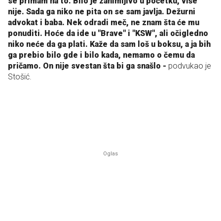
se primam na to. Bilo je zanimljivo u početku, više
nije. Sada ga niko ne pita on se sam javlja. Dežurni
advokat i baba. Nek odradi meč, ne znam šta će mu
ponuditi. Hoće da ide u "Brave" i "KSW", ali očigledno
niko neće da ga plati. Kaže da sam loš u boksu, a ja bih
ga prebio bilo gde i bilo kada, nemamo o čemu da
pričamo. On nije svestan šta bi ga snašlo -
podvukao je
Stošić.