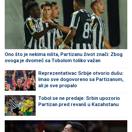
Ono što je nekima ništa, Partizanu život znači: Zbog
ovoga je dvomeč sa Tobolom toliko važan
Reprezentativac Srbije otvorio dušu:
Imao sve dogovoreno sa Partizanom,
ali je sve propalo
Tobol se ne predaje: Srbin upozorio
Partizan pred revanš u Kazahstanu