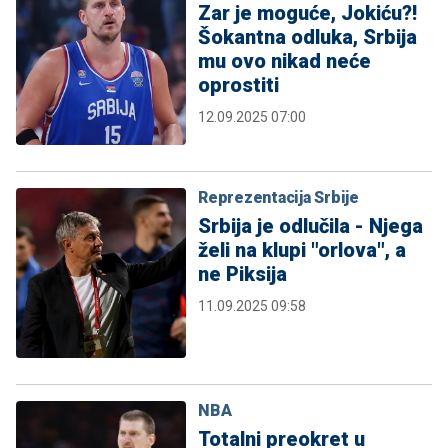
Zar je moguće, Jokiću?!
Šokantna odluka, Srbija
mu ovo nikad neće
oprostiti
12.09.2025 07:00
Reprezentacija Srbije
Srbija je odlučila - Njega
želi na klupi "orlova", a
ne Piksija
11.09.2025 09:58
NBA
Totalni preokret u