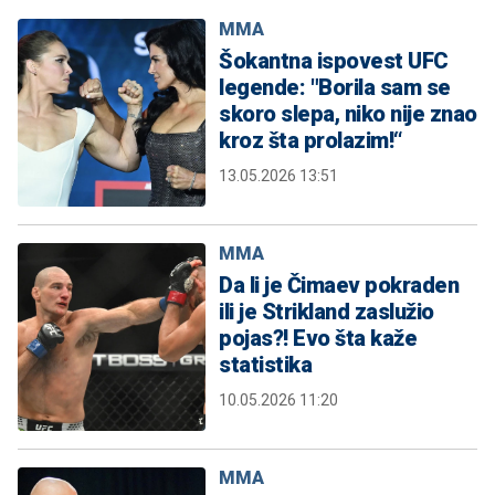
MMA
Šokantna ispovest UFC
legende: "Borila sam se
skoro slepa, niko nije znao
kroz šta prolazim!“
13.05.2026 13:51
MMA
Da li je Čimaev pokraden
ili je Strikland zaslužio
pojas?! Evo šta kaže
statistika
10.05.2026 11:20
MMA