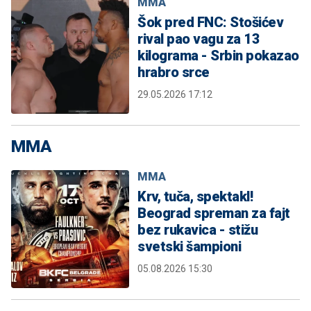
MMA
Šok pred FNC: Stošićev
rival pao vagu za 13
kilograma - Srbin pokazao
hrabro srce
29.05.2026 17:12
MMA
MMA
Krv, tuča, spektakl!
Beograd spreman za fajt
bez rukavica - stižu
svetski šampioni
05.08.2026 15:30