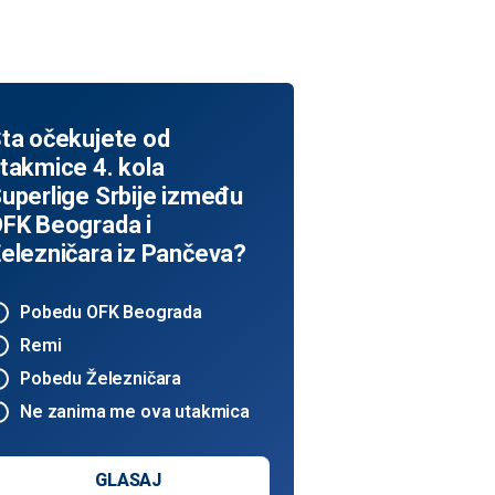
ta očekujete od
takmice 4. kola
uperlige Srbije između
FK Beograda i
elezničara iz Pančeva?
Pobedu OFK Beograda
Remi
Pobedu Železničara
Ne zanima me ova utakmica
GLASAJ