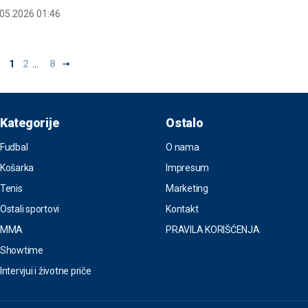
.05.2026 01:46
...
1
2
8
Kategorije
Ostalo
Fudbal
O nama
Košarka
Impresum
Tenis
Marketing
Ostali sportovi
Kontakt
MMA
PRAVILA KORIŠĆENJA
Showtime
Intervjui i životne priče