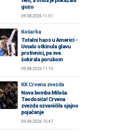
telo, a onda je pokazala
guzu
09.08.2026 11:51
Košarka
Totalni haos u Americi -
Umalo otkinula glavu
protivnici, pa sve
šokirala porukom
09.08.2026 11:15
KK Crvena zvezda
Nova bomba Miloša
Teodosića! Crvena
zvezda ozvaničila sjajno
pojačanje
09.08.2026 10:47