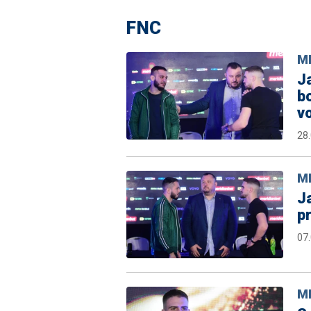
FNC
M
Ja
bo
vo
28
M
Ja
pr
07
M