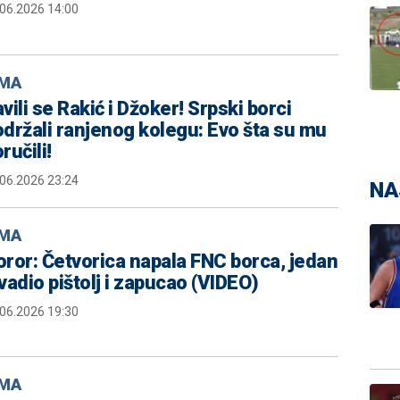
.06.2026 14:00
MA
vili se Rakić i Džoker! Srpski borci
držali ranjenog kolegu: Evo šta su mu
ručili!
.06.2026 23:24
NA
MA
ror: Četvorica napala FNC borca, jedan
vadio pištolj i zapucao (VIDEO)
.06.2026 19:30
MA