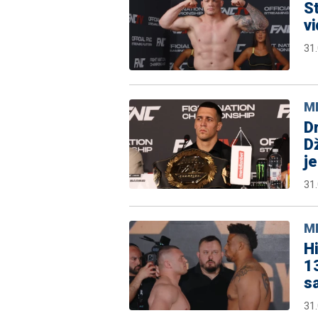
S
vi
31
M
Dr
Dž
je
31
M
Hi
13
s
31