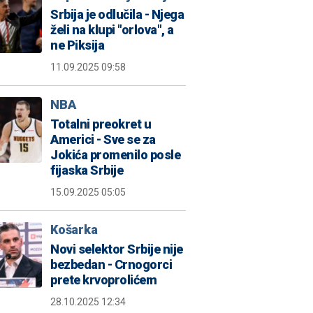
Srbija je odlučila - Njega
želi na klupi "orlova", a
ne Piksija
11.09.2025 09:58
NBA
Totalni preokret u
Americi - Sve se za
Jokića promenilo posle
fijaska Srbije
15.09.2025 05:05
Košarka
Novi selektor Srbije nije
bezbedan - Crnogorci
prete krvoprolićem
28.10.2025 12:34