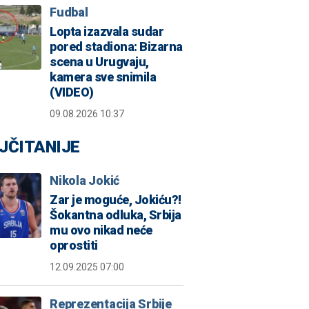
Fudbal
Lopta izazvala sudar
pored stadiona: Bizarna
scena u Urugvaju,
kamera sve snimila
(VIDEO)
09.08.2026 10:37
JČITANIJE
Nikola Jokić
Zar je moguće, Jokiću?!
Šokantna odluka, Srbija
mu ovo nikad neće
oprostiti
12.09.2025 07:00
Reprezentacija Srbije