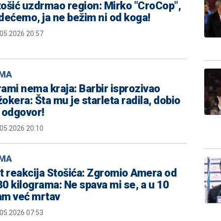
tošić uzdrmao region: Mirko "CroCop",
dećemo, ja ne bežim ni od koga!
.05.2026 20:57
MA
ami nema kraja: Barbir isprozivao
okera: Šta mu je starleta radila, dobio
 odgovor!
.05.2026 20:10
MA
t reakcija Stošića: Zgromio Amera od
0 kilograma: Ne spava mi se, a u 10
am već mrtav
.05.2026 07:53