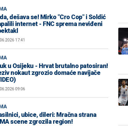
MA
da, dešava se! Mirko "Cro Cop" i Soldić
palili internet - FNC sprema neviđeni
pektakl
.06.2026 17:41
MA
k u Osijeku - Hrvat brutalno patosiran!
eziv nokaut zgrozio domaće navijače
VIDEO)
.06.2026 09:06
MA
silnici, ubice, dileri: Mračna strana
MA scene zgrozila region!