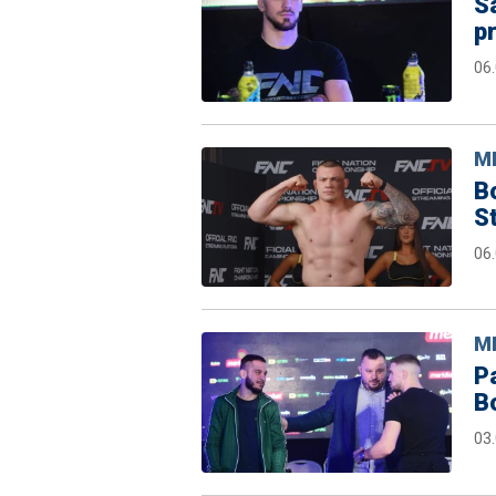
Sa
pr
06
M
B
S
06
M
Pa
B
03