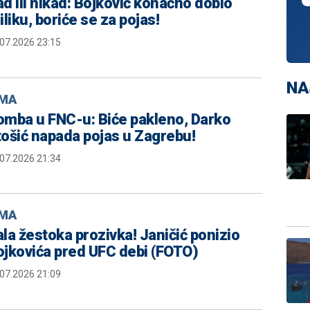
d ili nikad: Bojković konačno dobio
iliku, boriće se za pojas!
.07.2026 23:15
NA
MA
omba u FNC-u: Biće pakleno, Darko
tošić napada pojas u Zagrebu!
.07.2026 21:34
MA
la žestoka prozivka! Janičić ponizio
ojkovića pred UFC debi (FOTO)
.07.2026 21:09