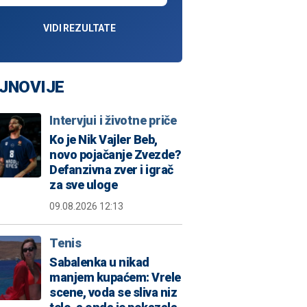
VIDI REZULTATE
JNOVIJE
Intervjui i životne priče
Ko je Nik Vajler Beb,
novo pojačanje Zvezde?
Defanzivna zver i igrač
za sve uloge
09.08.2026 12:13
Tenis
Sabalenka u nikad
manjem kupaćem: Vrele
scene, voda se sliva niz