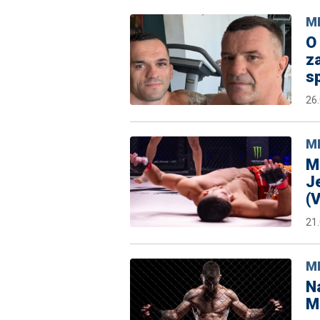
M
O 
za
s
26
M
Mu
J
(
21
M
Na
M