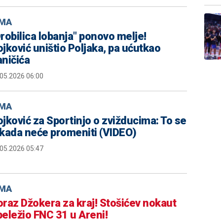
MA
robilica lobanja" ponovo melje!
jković uništio Poljaka, pa ućutkao
ničića
.05.2026 06:00
MA
jković za Sportinjo o zvižducima: To se
ikada neće promeniti (VIDEO)
.05.2026 05:47
MA
raz Džokera za kraj! Stošićev nokaut
eležio FNC 31 u Areni!