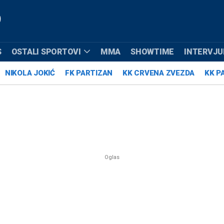
S
OSTALI SPORTOVI
MMA
SHOWTIME
INTERVJUI
NIKOLA JOKIĆ
FK PARTIZAN
KK CRVENA ZVEZDA
KK P