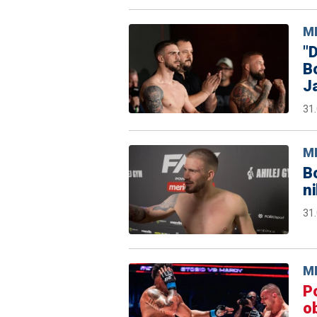
M
"D
Bo
Ja
31
M
Bo
n
31
M
Po
ob