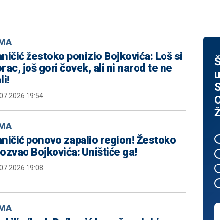
MA
ničić žestoko ponizio Bojkovića: Loš si
Š
rac, još gori čovek, ali ni narod te ne
u
li!
S
.07.2026 19:54
O
Ž
MA
ničić ponovo zapalio region! Žestoko
ozvao Bojkovića: Uništiće ga!
.07.2026 19:08
MA