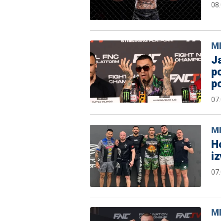
08
M
Ja
po
po
07
M
Ho
iz
07
M