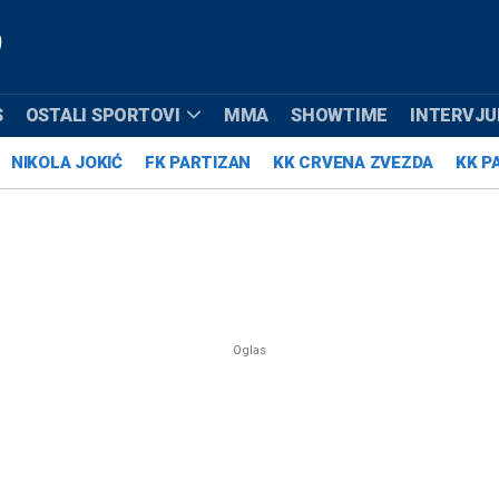
S
OSTALI SPORTOVI
MMA
SHOWTIME
INTERVJUI
NIKOLA JOKIĆ
FK PARTIZAN
KK CRVENA ZVEZDA
KK P