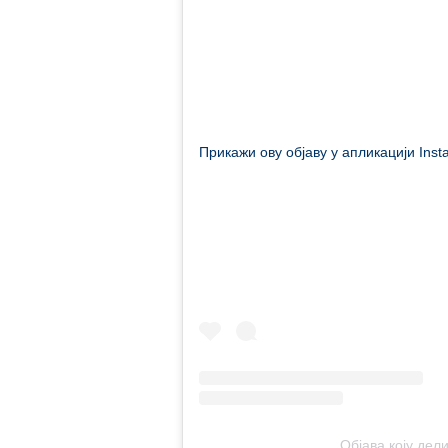
Прикажи ову објаву у апликацији Ins
Објава коју де