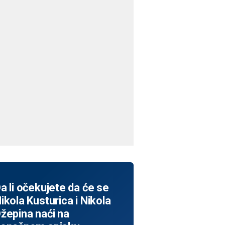
a li očekujete da će se
ikola Kusturica i Nikola
žepina naći na