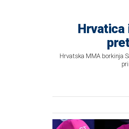
Hrvatica
pre
Hrvatska MMA borkinja Sa
pr