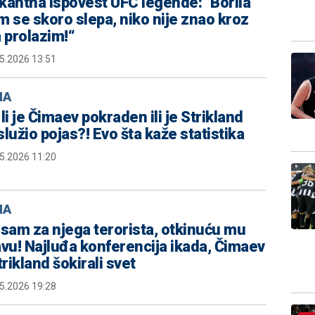
kantna ispovest UFC legende: "Borila
m se skoro slepa, niko nije znao kroz
a prolazim!“
5.2026 13:51
MA
li je Čimaev pokraden ili je Strikland
služio pojas?! Evo šta kaže statistika
5.2026 11:20
MA
 sam za njega terorista, otkinuću mu
avu! Najluđa konferencija ikada, Čimaev
trikland šokirali svet
5.2026 19:28