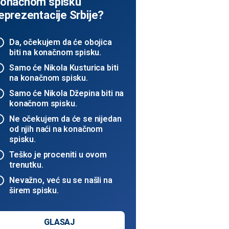
onačnom spisku
eprezentacije Srbije?
Da, očekujem da će obojica
biti na konačnom spisku.
Samo će Nikola Kusturica biti
na konačnom spisku.
Samo će Nikola Džepina biti na
konačnom spisku.
Ne očekujem da će se nijedan
od njih naći na konačnom
spisku.
Teško je proceniti u ovom
trenutku.
Nevažno, već su se našli na
širem spisku.
GLASAJ