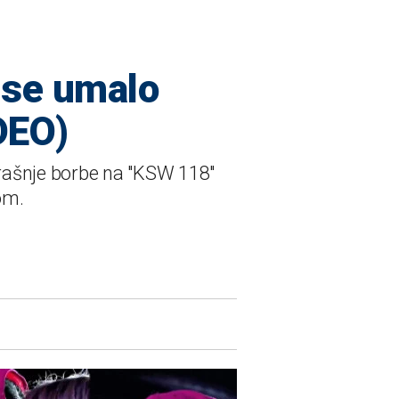
 se umalo
DEO)
rašnje borbe na "KSW 118"
om.