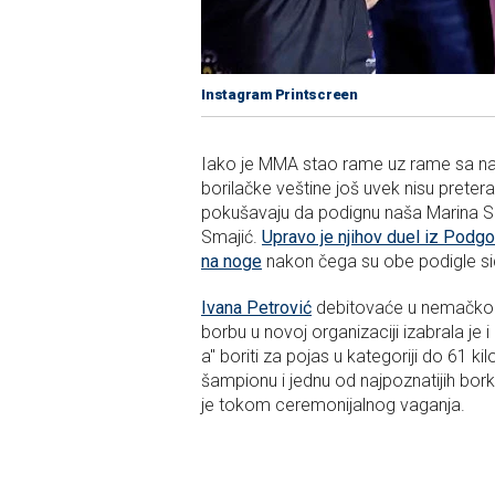
Instagram Printscreen
Iako je MMA stao rame uz rame sa naj
borilačke veštine još uvek nisu pre
pokušavaju da podignu naša Marina Spa
Smajić.
Upravo je njihov duel iz Podgo
na noge
nakon čega su obe podigle sid
Ivana Petrović
debitovaće u nemačkom 
borbu u novoj organizaciji izabrala je
a" boriti za pojas u kategoriji do 61 
šampionu i jednu od najpoznatijih borki
je tokom ceremonijalnog vaganja.