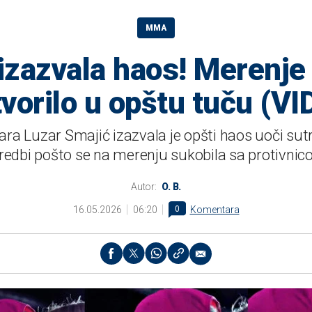
MMA
 izazvala haos! Merenje
tvorilo u opštu tuču (VI
ra Luzar Smajić izazvala je opšti haos uoči sut
iredbi pošto se na merenju sukobila sa protivnic
Autor:
O. B.
16.05.2026
06:20
0
Komentara