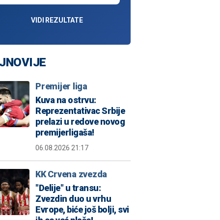
VIDI REZULTATE
JNOVIJE
Premijer liga
Kuva na ostrvu:
Reprezentativac Srbije
prelazi u redove novog
premijerligaša!
06.08.2026 21:17
KK Crvena zvezda
"Delije" u transu:
Zvezdin duo u vrhu
Evrope, biće još bolji, svi