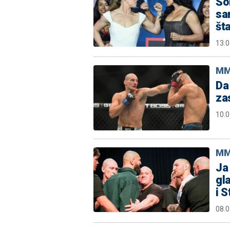
Šo
sa
št
13.0
M
Da 
za
10.0
M
Ja
gl
i S
08.0