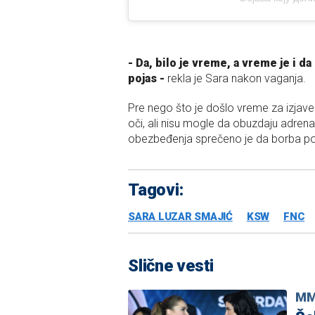
- Da, bilo je vreme, a vreme je i 
pojas -
rekla je Sara nakon vaganja.
Pre nego što je došlo vreme za izjave 
oči, ali nisu mogle da obuzdaju adrena
obezbeđenja sprečeno je da borba po
Tagovi:
SARA LUZAR SMAJIĆ
KSW
FNC
Slične vesti
M