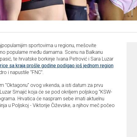
popularnijim sportovima u regionu, mešovite
terano popularne među damama. Scenu na Balkanu
sić, te hrvatske borkinje Ivana Petrović i Sara Luzar
rice sa kraja prošle godine podigao još jednom region
ro i napustile "FNC".
"Oktagonu" ovog vikenda, a isti datum za prvu
 i Luzar Smajić koja će se pod okriljem poljskog "KSW-
kilograma. Hrvatica će naspram sebe imati aktuelnu
nja u Poljskoj - Viktorije Čiževske, a njihov meč počeo