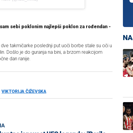
da sam sebi poklonim najlepši poklon za rođendan -
NA
dve takmičarke poslednji put uoči borbe stale su oči u
lin. Došlo je do guranja na bini, a brzom reakcijom
čne dan ranije.
VIKTORIJA ČIŽEVSKA
MA