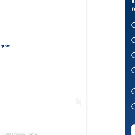
k
r
tagram
ли KSW (@ksw_mma)