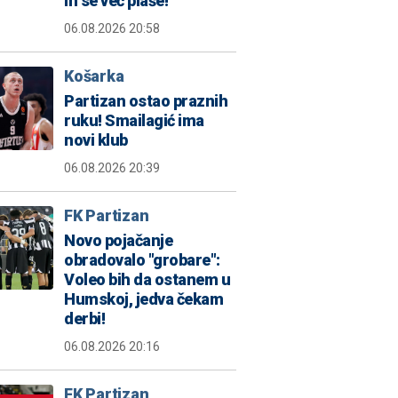
ih se već plaše!
06.08.2026 20:58
Košarka
Partizan ostao praznih
ruku! Smailagić ima
novi klub
06.08.2026 20:39
FK Partizan
Novo pojačanje
obradovalo "grobare":
Voleo bih da ostanem u
Humskoj, jedva čekam
derbi!
06.08.2026 20:16
FK Partizan