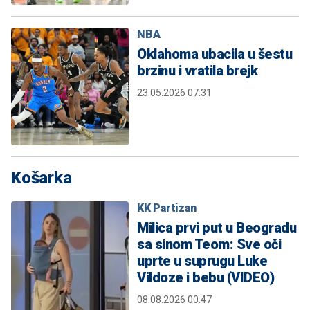
NBA
Oklahoma ubacila u šestu
brzinu i vratila brejk
23.05.2026 07:31
Košarka
KK Partizan
Milica prvi put u Beogradu
sa sinom Teom: Sve oči
uprte u suprugu Luke
Vildoze i bebu (VIDEO)
08.08.2026 00:47