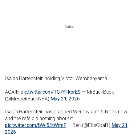
Isaiah Hartenstein holding Victor Wembanyama
AGAIN
pic.twitter.com/TG7YFkbrES
— MrBuckBuck
(@MrBuckBuckNBA)
May 21, 2026
Isaiah Hartenstein has grabbed Wemby arm 5 times now
and the refs did nothing about it.
pic.twitter.com/bWl53tWrmF
— Ben (@EllisCoal1)
May 21,
2026