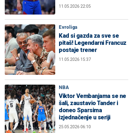
11.05.2026 22:05
Evroliga
Kad si gazda za sve se
pitaš! Legendarni Francuz
postaje trener
11.05.2026 15:37
NBA
Viktor Vembanjama se ne
šali, zaustavio Tander i
doneo Sparsima
izjednačenje u seriji
25.05.2026 06:10