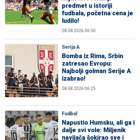
predmet u istoriji
fudbala, početna cena je
ludilo!
08.08.2026 06:50
Serija A
Bomba iz Rima, Srbin
zatresao Evropu:
Najbolji golman Serije A
izabrao!
08.08.2026 06:25
Fudbal
Napustio Humsku, ali ga i
dalje svi vole: Miljenik
navijača šokirao sve i