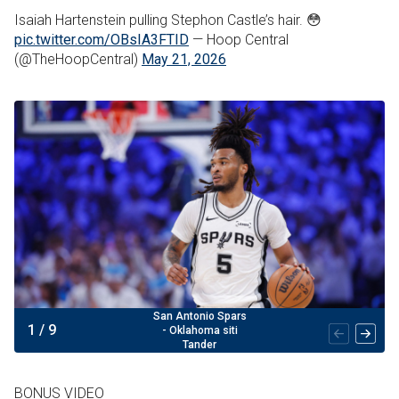
Isaiah Hartenstein pulling Stephon Castle’s hair. 😳
pic.twitter.com/OBsIA3FTID
— Hoop Central
(@TheHoopCentral)
May 21, 2026
San Antonio Spars
1
/
9
- Oklahoma siti
Tander
BONUS VIDEO