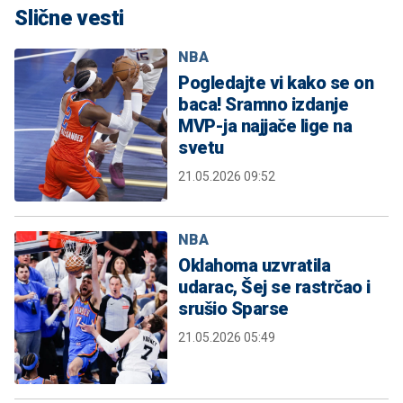
Slične vesti
NBA
Pogledajte vi kako se on
baca! Sramno izdanje
MVP-ja najjače lige na
svetu
21.05.2026 09:52
NBA
Oklahoma uzvratila
udarac, Šej se rastrčao i
srušio Sparse
21.05.2026 05:49