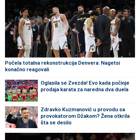
Počela totalna rekonstrukcija Denvera: Nagetsi
konačno reagovali
Oglasila se Zvezda! Evo kada počinje
prodaja karata za naredna dva duela
Zdravko Kuzmanović u provodu sa
provokatorom Džakom? Žena otkrila
šta se desilo