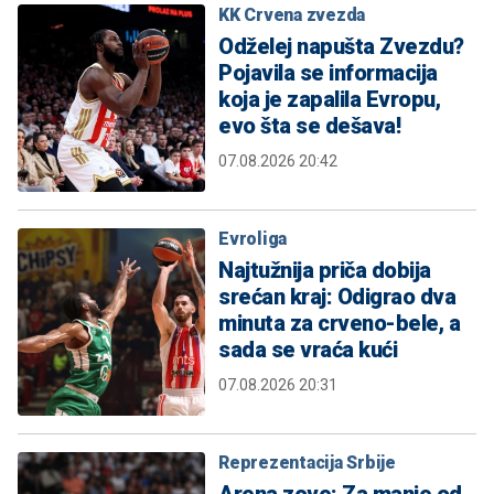
KK Crvena zvezda
Odželej napušta Zvezdu?
Pojavila se informacija
koja je zapalila Evropu,
evo šta se dešava!
07.08.2026 20:42
Evroliga
Najtužnija priča dobija
srećan kraj: Odigrao dva
minuta za crveno-bele, a
sada se vraća kući
07.08.2026 20:31
Reprezentacija Srbije