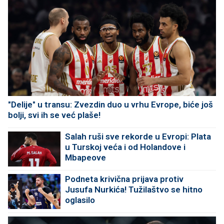
"Delije" u transu: Zvezdin duo u vrhu Evrope, biće još
bolji, svi ih se već plaše!
Salah ruši sve rekorde u Evropi: Plata
u Turskoj veća i od Holandove i
Mbapeove
Podneta krivična prijava protiv
Jusufa Nurkića! Tužilaštvo se hitno
oglasilo