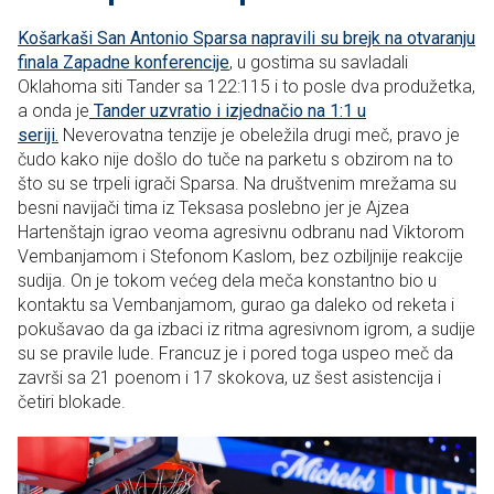
Košarkaši San Antonio Sparsa napravili su brejk na otvaranju
finala Zapadne konferencije
, u gostima su savladali
Oklahoma siti Tander sa 122:115 i to posle dva produžetka,
a onda je
Tander uzvratio i izjednačio na 1:1 u
seriji.
Neverovatna tenzije je obeležila drugi meč, pravo je
čudo kako nije došlo do tuče na parketu s obzirom na to
što su se trpeli igrači Sparsa. Na društvenim mrežama su
besni navijači
tima iz Teksasa poslebno jer je Ajzea
Hartenštajn igrao veoma agresivnu odbranu nad Viktorom
Vembanjamom i Stefonom Kaslom, bez ozbiljnije reakcije
sudija.
On je tokom većeg dela meča konstantno bio u
kontaktu sa Vembanjamom, gurao ga daleko od reketa i
pokušavao da ga izbaci iz ritma agresivnom igrom, a sudije
su se pravile lude. Francuz je i pored toga uspeo meč da
završi sa 21 poenom i 17 skokova, uz šest asistencija i
četiri blokade.