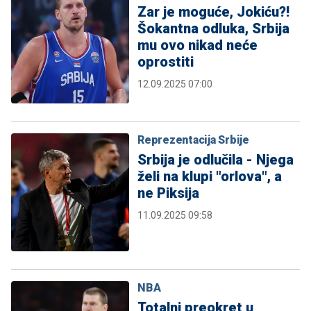
Zar je moguće, Jokiću?!
Šokantna odluka, Srbija
mu ovo nikad neće
oprostiti
12.09.2025 07:00
Reprezentacija Srbije
Srbija je odlučila - Njega
želi na klupi "orlova", a
ne Piksija
11.09.2025 09:58
NBA
Totalni preokret u