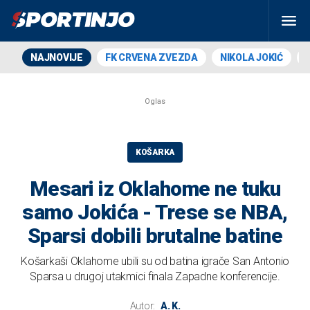
NAJNOVIJE
FK CRVENA ZVEZDA
NIKOLA JOKIĆ
KOŠARKA
Mesari iz Oklahome ne tuku
samo Jokića - Trese se NBA,
Sparsi dobili brutalne batine
Košarkaši Oklahome ubili su od batina igrače San Antonio
Sparsa u drugoj utakmici finala Zapadne konferencije.
Autor:
A. K.