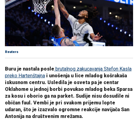
Reuters
Buru je nastala posle
b
rutalnog zakucavanja Stefon Kasla
preko Hartenštajna
i unošenja u lice mladog košrakaša
iskusnom centru. Usledila je osveta pa je centar
Oklahome u jednoj borbi povukao mladog beka Sparsa
za kosu i oborio ga na parket. Sudije nisu dosudile ni
običan faul. Vembi je pri svakom prijemu lopte
udaran, što je izazvalo ogromne reakcije navijača San
Antonija na društvenim mrežama.