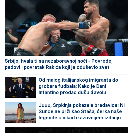
Srbijo, hvala ti na nezaboravnoj noći - Povrede,
padovi i povratak Rakića koji je oduševio svet
Od malog italijanskog imigranta do
grobara fudbala: Kako je Đani
Infantino prodao dušu đavolu
Juuu, Srpkinja pokazala bradavice: Ni
Sunce ne prži kao Staša, ćerka naše
legende u nikad izazovnijem izdanju