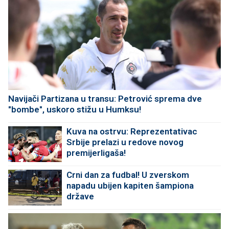
Navijači Partizana u transu: Petrović sprema dve
"bombe", uskoro stižu u Humksu!
Kuva na ostrvu: Reprezentativac
Srbije prelazi u redove novog
premijerligaša!
Crni dan za fudbal! U zverskom
napadu ubijen kapiten šampiona
države