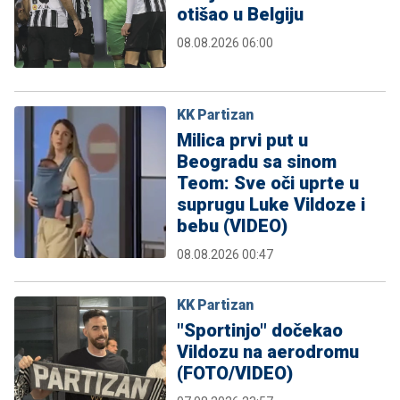
otišao u Belgiju
08.08.2026 06:00
KK Partizan
Milica prvi put u
Beogradu sa sinom
Teom: Sve oči uprte u
suprugu Luke Vildoze i
bebu (VIDEO)
08.08.2026 00:47
KK Partizan
"Sportinjo" dočekao
Vildozu na aerodromu
(FOTO/VIDEO)