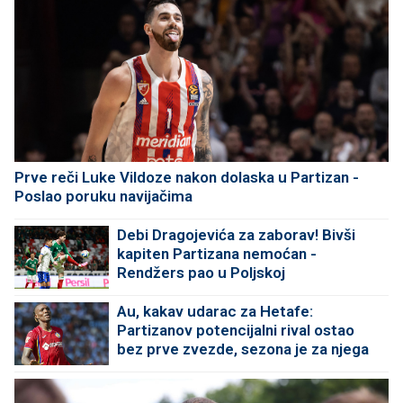
Prve reči Luke Vildoze nakon dolaska u Partizan -
Poslao poruku navijačima
Debi Dragojevića za zaborav! Bivši
kapiten Partizana nemoćan -
Rendžers pao u Poljskoj
Au, kakav udarac za Hetafe:
Partizanov potencijalni rival ostao
bez prve zvezde, sezona je za njega
završena!