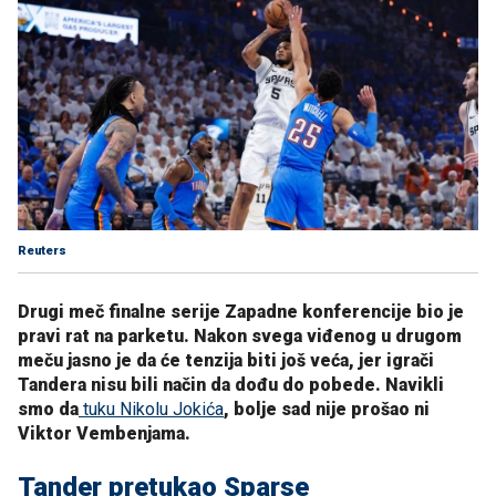
Reuters
Drugi meč finalne serije Zapadne konferencije bio je
pravi rat na parketu. Nakon svega viđenog u drugom
meču jasno je da će tenzija biti još veća, jer igrači
Tandera nisu bili način da dođu do pobede. Navikli
smo da
tuku Nikolu Jokića
, bolje sad nije prošao ni
Viktor Vembenjama.
Tander pretukao Sparse