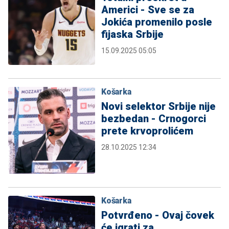
Americi - Sve se za
Jokića promenilo posle
fijaska Srbije
15.09.2025 05:05
Košarka
Novi selektor Srbije nije
bezbedan - Crnogorci
prete krvoprolićem
28.10.2025 12:34
Košarka
Potvrđeno - Ovaj čovek
će igrati za