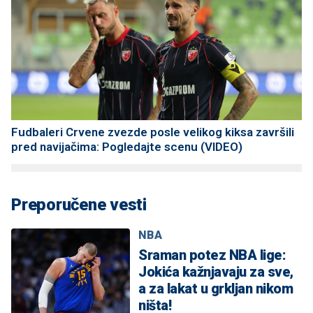
Fudbaleri Crvene zvezde posle velikog kiksa završili
pred navijačima: Pogledajte scenu (VIDEO)
Preporučene vesti
NBA
Sraman potez NBA lige:
Jokića kažnjavaju za sve,
a za lakat u grkljan nikom
ništa!