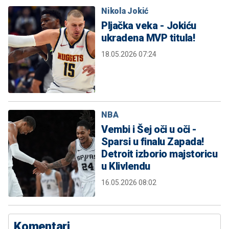
Nikola Jokić
Pljačka veka - Jokiću
ukradena MVP titula!
18.05.2026 07:24
NBA
Vembi i Šej oči u oči -
Sparsi u finalu Zapada!
Detroit izborio majstoricu
u Klivlendu
16.05.2026 08:02
Komentari