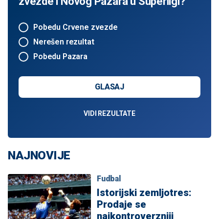
zvezde i Novog Pazara u Superligi?
Pobedu Crvene zvezde
Nerešen rezultat
Pobedu Pazara
GLASAJ
VIDI REZULTATE
NAJNOVIJE
Fudbal
Istorijski zemljotres:
Prodaje se
najkontroverzniji