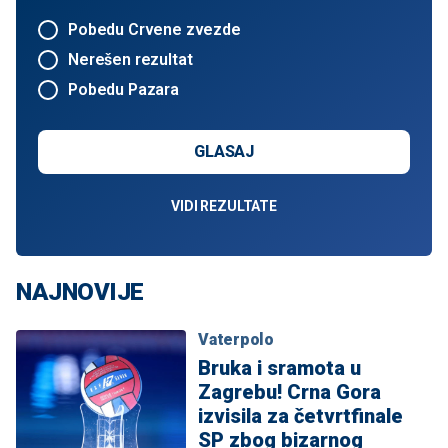
Pobedu Crvene zvezde
Nerešen rezultat
Pobedu Pazara
GLASAJ
VIDI REZULTATE
NAJNOVIJE
Vaterpolo
Bruka i sramota u
Zagrebu! Crna Gora
izvisila za četvrtfinale
SP zbog bizarnog