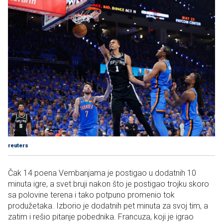
reuters
Čak 14 poena Vembanjama je postigao u dodatnih 10
minuta igre, a svet bruji nakon što je postigao trojku skoro
sa polovine terena i tako potpuno promenio tok
produžetaka. Izborio je dodatnih pet minuta za svoj tim, a
zatim i rešio pitanje pobednika. Francuza, koji je igrao