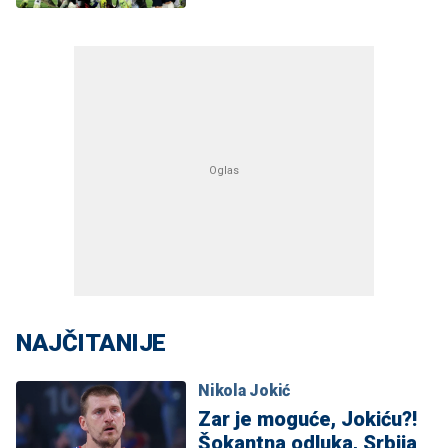
NAJČITANIJE
Nikola Jokić
Zar je moguće, Jokiću?!
Šokantna odluka, Srbija