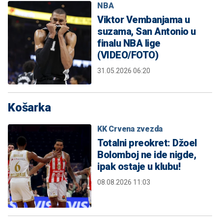
NBA
Viktor Vembanjama u
suzama, San Antonio u
finalu NBA lige
(VIDEO/FOTO)
31.05.2026 06:20
Košarka
KK Crvena zvezda
Totalni preokret: Džoel
Bolomboj ne ide nigde,
ipak ostaje u klubu!
08.08.2026 11:03