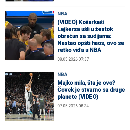
NBA
(VIDEO) Košarkaši
Lejkersa ušli u žestok
obračun sa sudijama:
Nastao opšti haos, ovo se
retko viđa u NBA
08.05.2026 07:37
NBA
Majko mila, šta je ovo?
Čovek je stvarno sa druge
planete (VIDEO)
07.05.2026 08:34