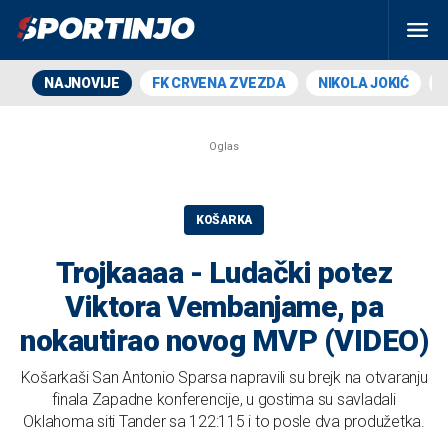
NAJNOVIJE
FK CRVENA ZVEZDA
NIKOLA JOKIĆ
KOŠARKA
Trojkaaaa - Ludački potez
Viktora Vembanjame, pa
nokautirao novog MVP (VIDEO)
Košarkaši San Antonio Sparsa napravili su brejk na otvaranju
finala Zapadne konferencije, u gostima su savladali
Oklahoma siti Tander sa 122:115 i to posle dva produžetka.