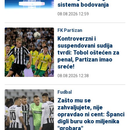
sistema bodovanja
08.08.2026 12:59
FK Partizan
Kontroverzni i
suspendovani sudija
tvrdi: Tobol oštećen za
penal, Partizan imao
sreće!
08.08.2026 12:38
Fudbal
Zašto mu se
zahvaljujete, nije
opravdao ni cent: Španci
digli buru oko miljenika
"grobara"