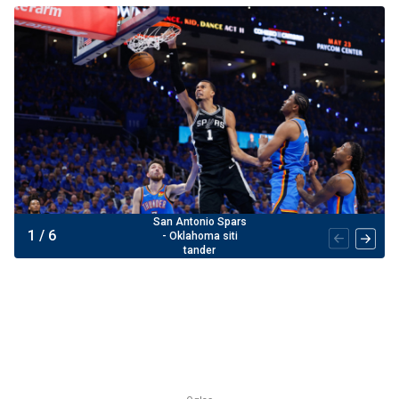
San Antonio Spars
1
/
6
- Oklahoma siti
tander