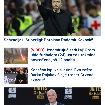
Senzacija u Superligi: Potpisao Radomir Koković!
(VIDEO)
Uznemirujuć sadržaj! Grom
ubio fudbalera (24) usred utakmice,
povređeno još 12 osoba
Konačno isplivala istina: Evo zašto
Darko Rajaković nije trener Crvene
zvezde!