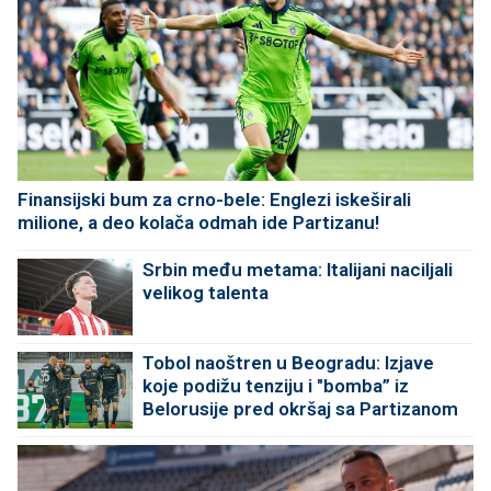
Finansijski bum za crno-bele: Englezi iskeširali
milione, a deo kolača odmah ide Partizanu!
Srbin među metama: Italijani naciljali
velikog talenta
Tobol naoštren u Beogradu: Izjave
koje podižu tenziju i "bomba” iz
Belorusije pred okršaj sa Partizanom