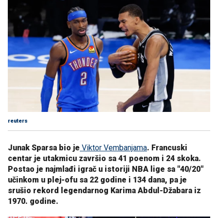
reuters
Junak Sparsa bio je
Viktor Vembanjama
. Francuski
centar je utakmicu završio sa 41 poenom i 24 skoka.
Postao je najmlađi igrač u istoriji NBA lige sa "40/20"
učinkom u plej-ofu sa 22 godine i 134 dana, pa je
srušio rekord legendarnog Karima Abdul-Džabara iz
1970. godine.