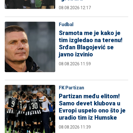
08.08.2026 12:17
Fudbal
Sramota me je kako je
tim izgledao na terenu!
Srđan Blagojević se
javno izvinio
08.08.2026 11:59
FK Partizan
Partizan među elitom!
Samo devet klubova u
Evropi uspelo ono što je
uradio tim iz Humske
08.08.2026 11:39