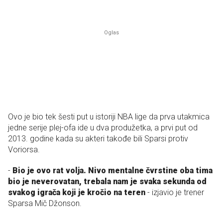
Ovo je bio tek šesti put u istoriji NBA lige da prva utakmica
jedne serije plej-ofa ide u dva produžetka, a prvi put od
2013. godine kada su akteri takođe bili Sparsi protiv
Voriorsa.
-
Bio je ovo rat volja. Nivo mentalne čvrstine oba tima
bio je neverovatan, trebala nam je svaka sekunda od
svakog igrača koji je kročio na teren
- izjavio je trener
Sparsa Mič Džonson.