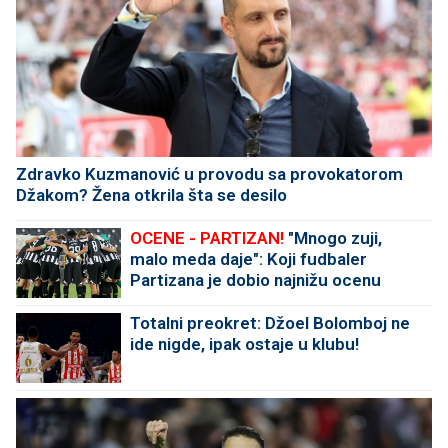
Zdravko Kuzmanović u provodu sa provokatorom
Džakom? Žena otkrila šta se desilo
OCENE - PARTIZAN!
"Mnogo zuji,
malo meda daje": Koji fudbaler
Partizana je dobio najnižu ocenu
protiv Tobola?
Totalni preokret: Džoel Bolomboj ne
ide nigde, ipak ostaje u klubu!