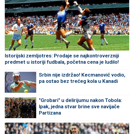
Istorijski zemljotres: Prodaje se najkontroverzniji
predmet u istoriji fudbala, početna cena je ludilo!
Srbin nije izdržao! Kecmanović vodio,
pa ostao bez trećeg kola u Kanadi
"Grobari" u delirijumu nakon Tobola:
Ipak, jedna stvar brine sve navijače
Partizana