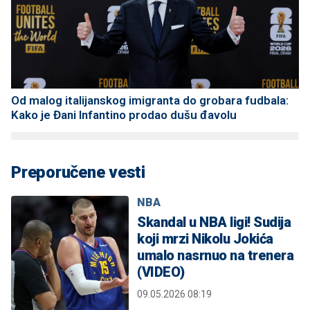
Od malog italijanskog imigranta do grobara fudbala:
Kako je Đani Infantino prodao dušu đavolu
Preporučene vesti
NBA
Skandal u NBA ligi! Sudija
koji mrzi Nikolu Jokića
umalo nasrnuo na trenera
(VIDEO)
09.05.2026 08:19