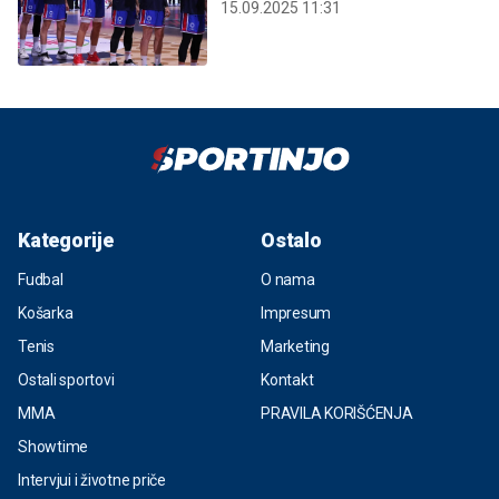
15.09.2025 11:31
Kategorije
Ostalo
Fudbal
O nama
Košarka
Impresum
Tenis
Marketing
Ostali sportovi
Kontakt
MMA
PRAVILA KORIŠĆENJA
Showtime
Intervjui i životne priče