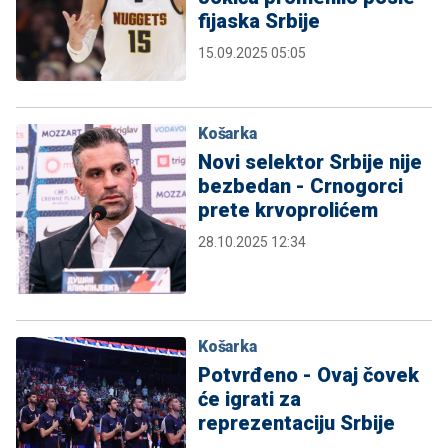
fijaska Srbije
15.09.2025 05:05
Košarka
Novi selektor Srbije nije
bezbedan - Crnogorci
prete krvoprolićem
28.10.2025 12:34
Košarka
Potvrđeno - Ovaj čovek
će igrati za
reprezentaciju Srbije