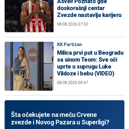
Asvel! Poznato gde
doskorašnji centar
Zvezde nastavlja karijeru
08.08.2026 07:50
KK Partizan
Milica prvi put u Beogradu
sa sinom Teom: Sve oči
uprte u suprugu Luke
Vildoze i bebu (VIDEO)
08.08.2026 00:47
Šta očekujete na meču Crvene
zvezde i Novog Pazara u Superligi?