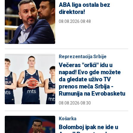
ABA liga ostala bez
direktora!
08.08.2026 08:48
Reprezentacija Srbije
Večeras "orlići" idu u
napad! Evo gde možete
da gledate uživo TV
prenos meča Srbija -
Rumunija na Evrobasketu
08.08.2026 08:30
Košarka
Bolomboj ipak ne ide u