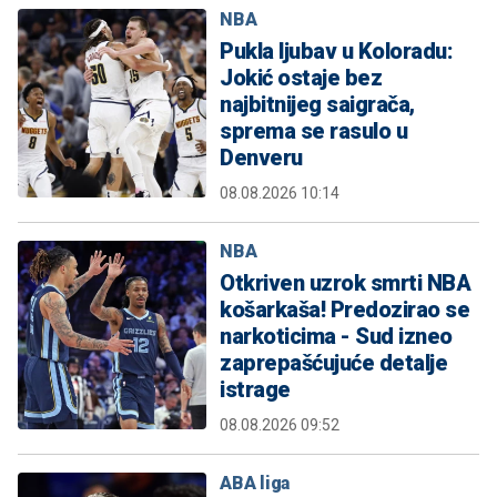
NBA
Pukla ljubav u Koloradu:
Jokić ostaje bez
najbitnijeg saigrača,
sprema se rasulo u
Denveru
08.08.2026 10:14
NBA
Otkriven uzrok smrti NBA
košarkaša! Predozirao se
narkoticima - Sud izneo
zaprepašćujuće detalje
istrage
08.08.2026 09:52
ABA liga