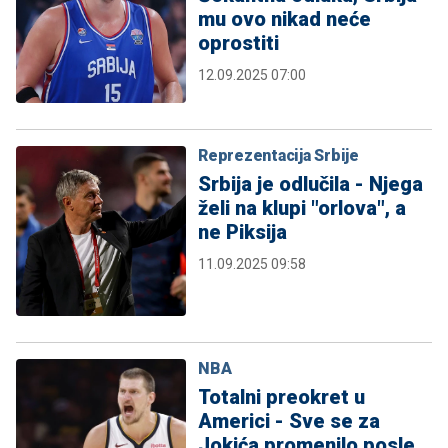
mu ovo nikad neće
oprostiti
12.09.2025 07:00
Reprezentacija Srbije
Srbija je odlučila - Njega
želi na klupi "orlova", a
ne Piksija
11.09.2025 09:58
NBA
Totalni preokret u
Americi - Sve se za
Jokića promenilo posle