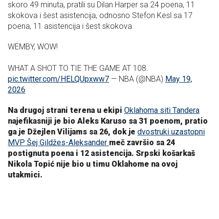
skoro 49 minuta, pratili su Dilan Harper sa 24 poena, 11
skokova i šest asistencija, odnosno Stefon Kesl sa 17
poena, 11 asistencija i šest skokova.
WEMBY, WOW!
WHAT A SHOT TO TIE THE GAME AT 108.
pic.twitter.com/HELQUpxww7
— NBA (@NBA)
May 19,
2026
Na drugoj strani terena u ekipi
Oklahoma siti Tandera
najefikasniji je bio Aleks Karuso sa 31 poenom, pratio
ga je Džejlen Vilijams sa 26, dok je
dvostruki uzastopni
MVP Šej Gildžes-Aleksander
meč završio sa 24
postignuta poena i 12 asistencija. Srpski košarkaš
Nikola Topić nije bio u timu Oklahome na ovoj
utakmici.