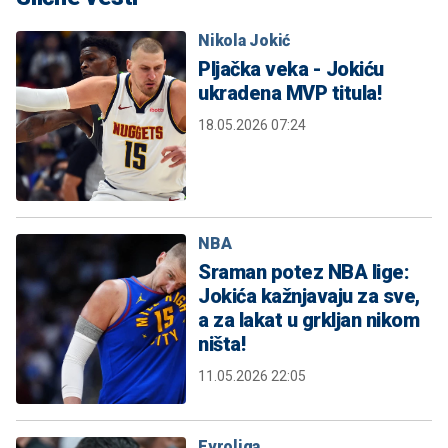
Nikola Jokić
Pljačka veka - Jokiću
ukradena MVP titula!
18.05.2026 07:24
NBA
Sraman potez NBA lige:
Jokića kažnjavaju za sve,
a za lakat u grkljan nikom
ništa!
11.05.2026 22:05
Evroliga