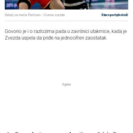
Detalj sa meča Partizan - Crvena zvezda
Starsportphoto©
Govorio je i o razlozima pada u završnici utakmice, kada je
Zvezda uspela da priđe na jednocifren zaostatak.