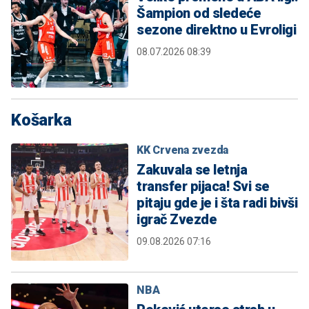
Šampion od sledeće
sezone direktno u Evroligi
08.07.2026 08:39
Košarka
KK Crvena zvezda
Zakuvala se letnja
transfer pijaca! Svi se
pitaju gde je i šta radi bivši
igrač Zvezde
09.08.2026 07:16
NBA