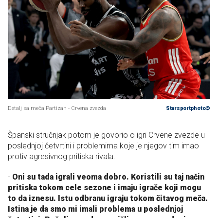
Detalj sa meča Partizan - Crvena zvezda
Starsportphoto©
Španski stručnjak potom je govorio o igri Crvene zvezde u
poslednjoj četvrtini i problemima koje je njegov tim imao
protiv agresivnog pritiska rivala.
-
Oni su tada igrali veoma dobro. Koristili su taj način
pritiska tokom cele sezone i imaju igrače koji mogu
to da iznesu. Istu odbranu igraju tokom čitavog meča.
Istina je da smo mi imali problema u poslednjoj