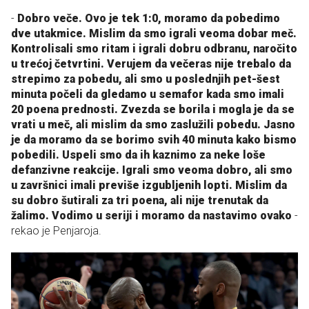
-
Dobro veče. Ovo je tek 1:0, moramo da pobedimo
dve utakmice. Mislim da smo igrali veoma dobar meč.
Kontrolisali smo ritam i igrali dobru odbranu, naročito
u trećoj četvrtini. Verujem da večeras nije trebalo da
strepimo za pobedu, ali smo u poslednjih pet-šest
minuta počeli da gledamo u semafor kada smo imali
20 poena prednosti. Zvezda se borila i mogla je da se
vrati u meč, ali mislim da smo zaslužili pobedu. Jasno
je da moramo da se borimo svih 40 minuta kako bismo
pobedili. Uspeli smo da ih kaznimo za neke loše
defanzivne reakcije. Igrali smo veoma dobro, ali smo
u završnici imali previše izgubljenih lopti. Mislim da
su dobro šutirali za tri poena, ali nije trenutak da
žalimo. Vodimo u seriji i moramo da nastavimo ovako
-
rekao je Penjaroja.