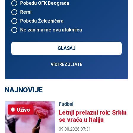
Pobedu OFK Beograda
Remi
Pobedu Železničara
Ne zanima me ova utakmica
GLASAJ
VIDI REZULTATE
NAJNOVIJE
Fudbal
Uživo
Letnji prelazni rok: Srbin
se vraća u Italiju
09.08.2026 07:31