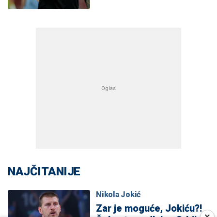
NAJČITANIJE
Nikola Jokić
Zar je moguće, Jokiću?!