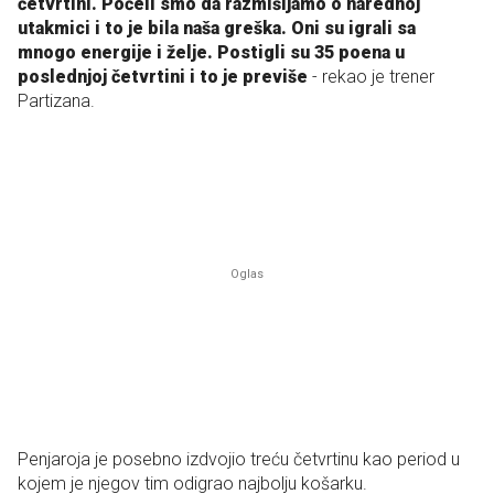
četvrtini. Počeli smo da razmišljamo o narednoj
utakmici i to je bila naša greška. Oni su igrali sa
mnogo energije i želje. Postigli su 35 poena u
poslednjoj četvrtini i to je previše
- rekao je trener
Partizana.
Penjaroja je posebno izdvojio treću četvrtinu kao period u
kojem je njegov tim odigrao najbolju košarku.