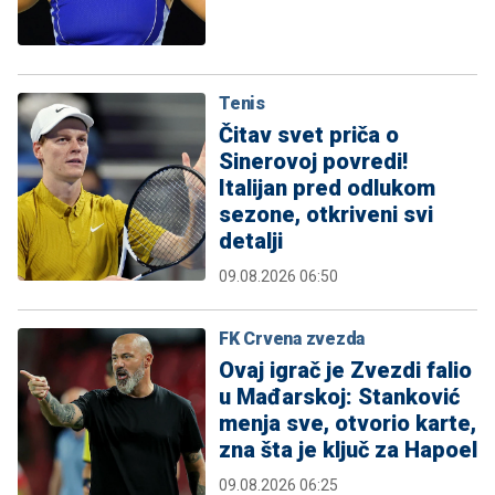
Tenis
Čitav svet priča o
Sinerovoj povredi!
Italijan pred odlukom
sezone, otkriveni svi
detalji
09.08.2026 06:50
FK Crvena zvezda
Ovaj igrač je Zvezdi falio
u Mađarskoj: Stanković
menja sve, otvorio karte,
zna šta je ključ za Hapoel
09.08.2026 06:25