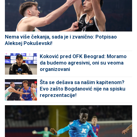
Nema više čekanja, sada je i zvanično: Potpisao
Aleksej Pokuševski!
Koković pred OFK Beograd: Moramo
da budemo agresivni, oni su veoma
organizovani
Šta se dešava sa našim kapitenom?
Evo zašto Bogdanović nije na spisku
reprezentacije!