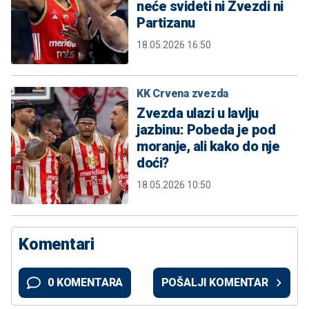
neće svideti ni Zvezdi ni
Partizanu
18.05.2026 16:50
KK Crvena zvezda
Zvezda ulazi u lavlju
jazbinu: Pobeda je pod
moranje, ali kako do nje
doći?
18.05.2026 10:50
Komentari
0 KOMENTARA
POŠALJI KOMENTAR