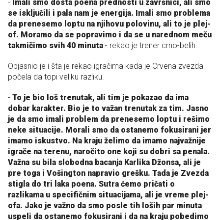
-
Imali smo dosta poena prednosti u završnici, ali smo
se isključili i pala nam je energija. Imali smo problema
da prenesemo loptu na njihovu polovinu, ali to je plej-
of. Moramo da se popravimo i da se u narednom meču
takmičimo svih 40 minuta
- rekao je trener crno-belih.
Objasnio je i šta je rekao igračima kada je Crvena zvezda
počela da topi veliku razliku.
-
To je bio loš trenutak, ali tim je pokazao da ima
dobar karakter. Bio je to važan trenutak za tim. Jasno
je da smo imali problem da prenesemo loptu i rešimo
neke situacije. Morali smo da ostanemo fokusirani jer
imamo iskustvo. Na kraju želimo da imamo najvažnije
igrače na terenu, naročito one koji su dobri sa penala.
Važna su bila slobodna bacanja Karlika Džonsa, ali je
pre toga i Vošington napravio grešku. Tada je Zvezda
stigla do tri laka poena. Sutra ćemo pričati o
razlikama u specifičnim situacijama, ali je vreme plej-
ofa. Jako je važno da smo posle tih loših par minuta
uspeli da ostanemo fokusirani i da na kraju pobedimo