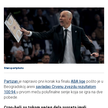
Starsportphoto
Partizan
je napravio prvi korak ka finalu
ABA lige
pošto je u
Beogradskoj areni
savladao Crvenu zvezdu rezultatom
100:94
u prvom meču polufinalne serije koja se igra na dve
pobede.
Crno-beli su tokom većeg dela susreta imali