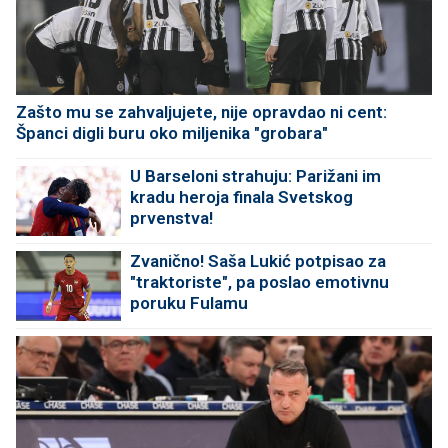
Zašto mu se zahvaljujete, nije opravdao ni cent:
Španci digli buru oko miljenika "grobara"
U Barseloni strahuju: Parižani im
kradu heroja finala Svetskog
prvenstva!
Zvanično! Saša Lukić potpisao za
"traktoriste", pa poslao emotivnu
poruku Fulamu