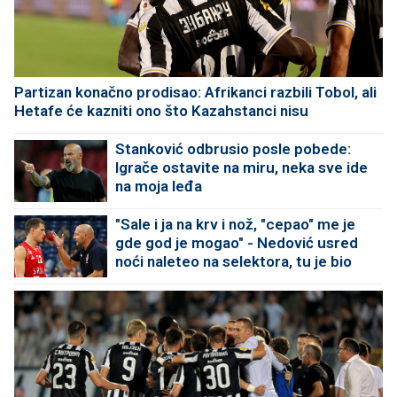
Partizan konačno prodisao: Afrikanci razbili Tobol, ali
Hetafe će kazniti ono što Kazahstanci nisu
Stanković odbrusio posle pobede:
Igrače ostavite na miru, neka sve ide
na moja leđa
"Sale i ja na krv i nož, "cepao" me je
gde god je mogao" - Nedović usred
noći naleteo na selektora, tu je bio