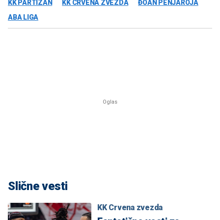
KK PARTIZAN
KK CRVENA ZVEZDA
ĐOAN PENJAROJA
ABA LIGA
Slične vesti
KK Crvena zvezda