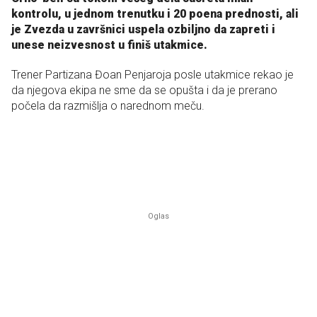
kontrolu, u jednom trenutku i 20 poena prednosti, ali
je Zvezda u završnici uspela ozbiljno da zapreti i
unese neizvesnost u finiš utakmice.
Trener Partizana Đoan Penjaroja posle utakmice rekao je
da njegova ekipa ne sme da se opušta i da je prerano
počela da razmišlja o narednom meču.