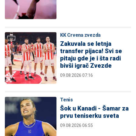
KK Crvena zvezda
Zakuvala se letnja
transfer pijaca! Svi se
pitaju gde je i šta radi
bivši igrač Zvezde
09.08.2026 07:16
Tenis
Šok u Kanadi - Šamar za
prvu teniserku sveta
09.08.2026 06:55