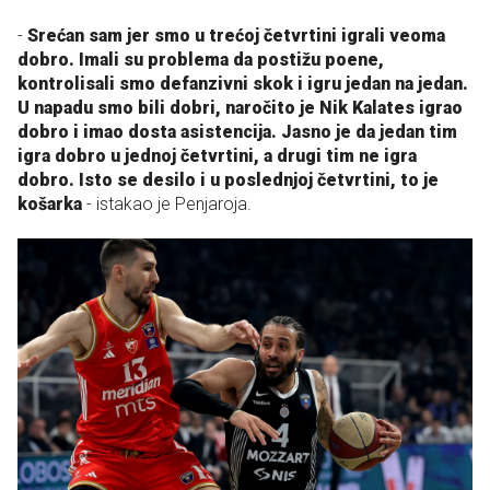
-
Srećan sam jer smo u trećoj četvrtini igrali veoma
dobro. Imali su problema da postižu poene,
kontrolisali smo defanzivni skok i igru jedan na jedan.
U napadu smo bili dobri, naročito je Nik Kalates igrao
dobro i imao dosta asistencija. Jasno je da jedan tim
igra dobro u jednoj četvrtini, a drugi tim ne igra
dobro. Isto se desilo i u poslednjoj četvrtini, to je
košarka
- istakao je Penjaroja.