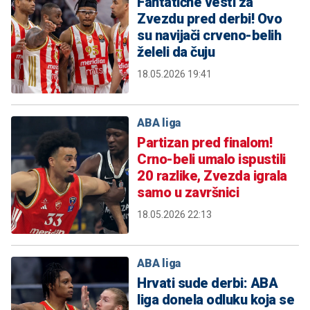
Fantatične vesti za
Zvezdu pred derbi! Ovo
su navijači crveno-belih
želeli da čuju
18.05.2026 19:41
ABA liga
Partizan pred finalom!
Crno-beli umalo ispustili
20 razlike, Zvezda igrala
samo u završnici
18.05.2026 22:13
ABA liga
Hrvati sude derbi: ABA
liga donela odluku koja se