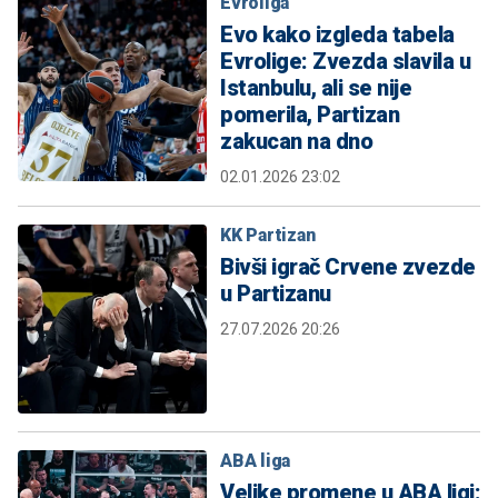
Evroliga
Evo kako izgleda tabela
Evrolige: Zvezda slavila u
Istanbulu, ali se nije
pomerila, Partizan
zakucan na dno
02.01.2026 23:02
KK Partizan
Bivši igrač Crvene zvezde
u Partizanu
27.07.2026 20:26
ABA liga
Velike promene u ABA ligi: