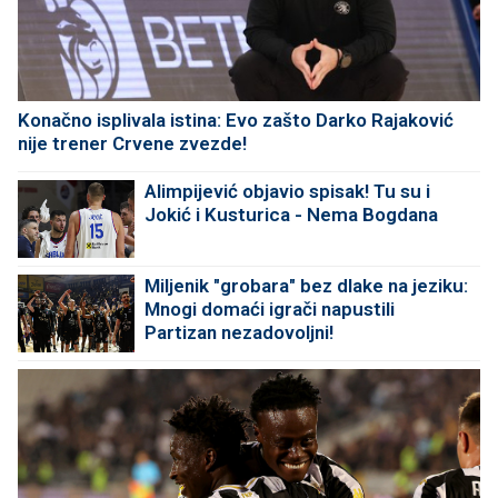
Konačno isplivala istina: Evo zašto Darko Rajaković
nije trener Crvene zvezde!
Alimpijević objavio spisak! Tu su i
Jokić i Kusturica - Nema Bogdana
Miljenik "grobara" bez dlake na jeziku:
Mnogi domaći igrači napustili
Partizan nezadovoljni!