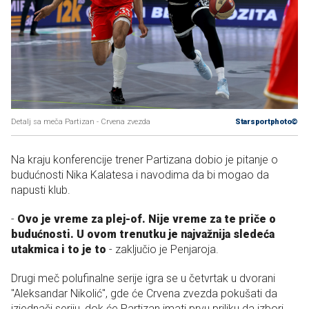
Detalj sa meča Partizan - Crvena zvezda
Starsportphoto©
Na kraju konferencije trener Partizana dobio je pitanje o
budućnosti Nika Kalatesa i navodima da bi mogao da
napusti klub.
-
Ovo je vreme za plej-of. Nije vreme za te priče o
budućnosti. U ovom trenutku je najvažnija sledeća
utakmica i to je to
- zaključio je Penjaroja.
Drugi meč polufinalne serije igra se u četvrtak u dvorani
"Aleksandar Nikolić", gde će Crvena zvezda pokušati da
izjednači seriju, dok će Partizan imati prvu priliku da izbori