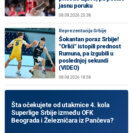
jasnu poruku
08.08.2026 20:38
Reprezentacija Srbije
Šokantan poraz Srbije!
"Orlići" istopili prednost
Rumuna, pa izgubili u
poslednjoj sekundi
(VIDEO)
08.08.2026 18:58
Šta očekujete od utakmice 4. kola
Superlige Srbije između OFK
Beograda i Železničara iz Pančeva?