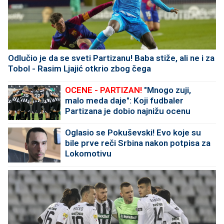
Odlučio je da se sveti Partizanu! Baba stiže, ali ne i za
Tobol - Rasim Ljajić otkrio zbog čega
OCENE - PARTIZAN!
"Mnogo zuji,
malo meda daje": Koji fudbaler
Partizana je dobio najnižu ocenu
protiv Tobola?
Oglasio se Pokuševski! Evo koje su
bile prve reči Srbina nakon potpisa za
Lokomotivu