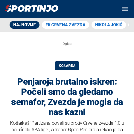
NAJNOVIJE
FK CRVENA ZVEZDA
NIKOLA JOKIĆ
KOŠARKA
Penjaroja brutalno iskren:
Počeli smo da gledamo
semafor, Zvezda je mogla da
nas kazni
Košarkaši Partizana poveli su protiv Crvene zvezde 1:0 u
polufinalu ABA lige , a trener Đpan Penjaroja rekao je da