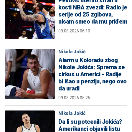
Peković uterao strah u
kosti NBA zvezdi: Radio je
serije od 25 zgibova,
nisam smeo da mu priđem
09.08.2026 06:10
Nikola Jokić
Alarm u Koloradu zbog
Nikole Jokića: Sprema se
cirkus u Americi - Radije
bi išao u penziju, nego ovo
da uradi
09.08.2026 05:26
Nikola Jokić
Da li su potcenili Jokića?
Amerikanci objavili listu