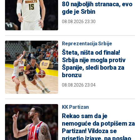
80 najboljih stranaca, evo
gde je Srbin
08.08.2026 23:30
Reprezentacija Srbije
Šteta, ništa od finala!
Srbija nije mogla protiv
Španije, sledi borba za
bronzu
08.08.2026 23:04
KK Partizan
Rekao sam da je
nemoguće da potpišem za
Partizan! Vildoza se
prisetio izjave, pa poslao