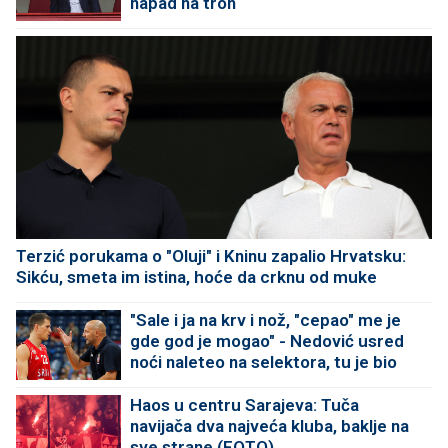
napad na tron
Terzić porukama o "Oluji" i Kninu zapalio Hrvatsku:
Sikću, smeta im istina, hoće da crknu od muke
"Sale i ja na krv i nož, "cepao" me je
gde god je mogao" - Nedović usred
noći naleteo na selektora, tu je bio
Haos u centru Sarajeva: Tuča
navijača dva najveća kluba, baklje na
sve strane (FOTO)