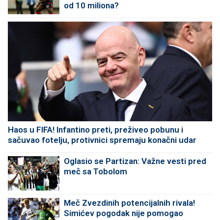
od 10 miliona?
Haos u FIFA! Infantino preti, preživeo pobunu i
sačuvao fotelju, protivnici spremaju konačni udar
Oglasio se Partizan: Važne vesti pred
meč sa Tobolom
Meč Zvezdinih potencijalnih rivala!
Simićev pogodak nije pomogao