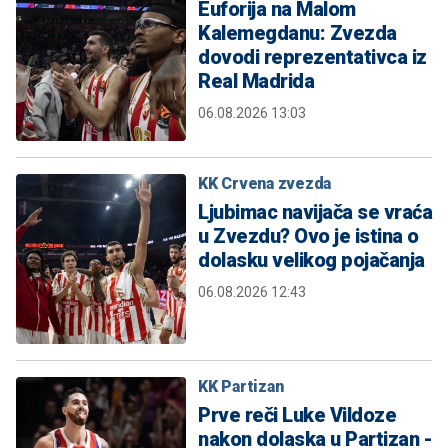
Euforija na Malom
Kalemegdanu: Zvezda
dovodi reprezentativca iz
Real Madrida
06.08.2026 13:03
KK Crvena zvezda
Ljubimac navijača se vraća
u Zvezdu? Ovo je istina o
dolasku velikog pojačanja
06.08.2026 12:43
KK Partizan
Prve reči Luke Vildoze
nakon dolaska u Partizan -