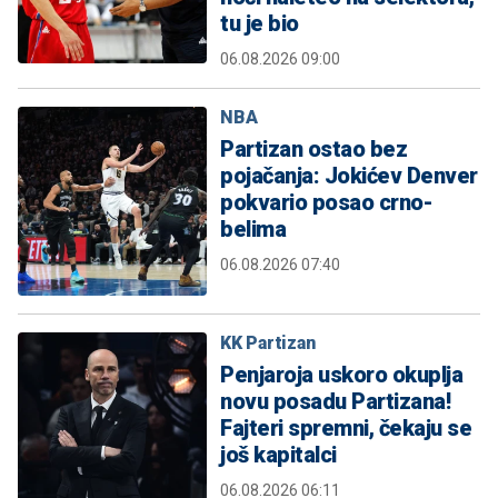
tu je bio
06.08.2026 09:00
NBA
Partizan ostao bez
pojačanja: Jokićev Denver
pokvario posao crno-
belima
06.08.2026 07:40
KK Partizan
Penjaroja uskoro okuplja
novu posadu Partizana!
Fajteri spremni, čekaju se
još kapitalci
06.08.2026 06:11