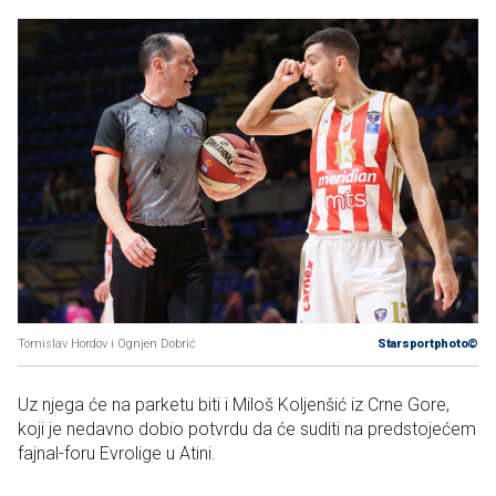
Tomislav Hordov i Ognjen Dobrić
Starsportphoto©
Uz njega će na parketu biti i Miloš Koljenšić iz Crne Gore,
koji je nedavno dobio potvrdu da će suditi na predstojećem
fajnal-foru Evrolige u Atini.