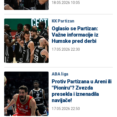
18.05.2026 10:05
KK Partizan
Oglasio se Partizan:
Važne informacije iz
Humske pred derbi
17.05.2026 22:30
ABA liga
Protiv Partizana u Areni ili
"Pioniru"? Zvezda
presekla i iznenadila
navijače!
17.05.2026 22:50