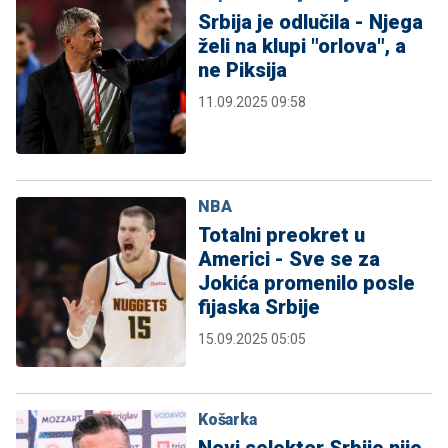
Srbija je odlučila - Njega
želi na klupi "orlova", a
ne Piksija
11.09.2025 09:58
NBA
Totalni preokret u
Americi - Sve se za
Jokića promenilo posle
fijaska Srbije
15.09.2025 05:05
Košarka
Novi selektor Srbije nije