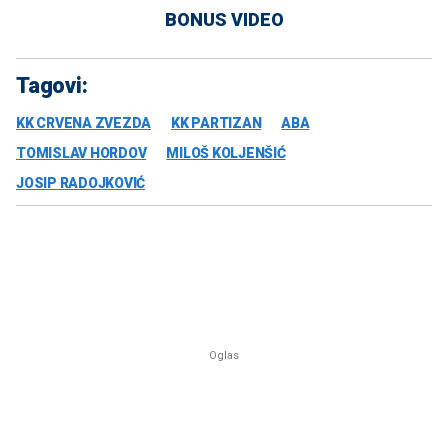
BONUS VIDEO
Tagovi:
KK CRVENA ZVEZDA
KK PARTIZAN
ABA
TOMISLAV HORDOV
MILOŠ KOLJENŠIĆ
JOSIP RADOJKOVIĆ