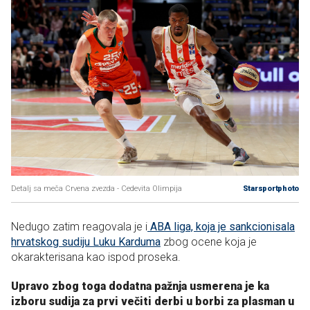
Detalj sa meča Crvena zvezda - Cedevita Olimpija
Starsportphoto
Nedugo zatim reagovala je i
ABA liga, koja je sankcionisala
hrvatskog sudiju Luku Karduma
zbog ocene koja je
okarakterisana kao ispod proseka.
Upravo zbog toga dodatna pažnja usmerena je ka
izboru sudija za prvi večiti derbi u borbi za plasman u