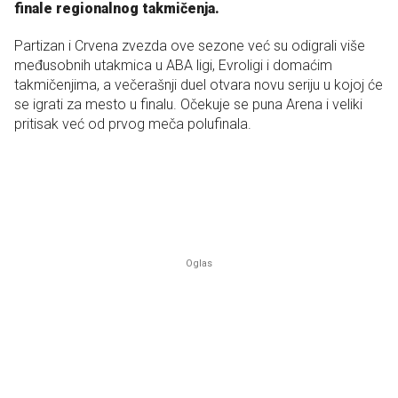
finale regionalnog takmičenja.
Partizan i Crvena zvezda ove sezone već su odigrali više
međusobnih utakmica u ABA ligi, Evroligi i domaćim
takmičenjima, a večerašnji duel otvara novu seriju u kojoj će
se igrati za mesto u finalu. Očekuje se puna Arena i veliki
pritisak već od prvog meča polufinala.