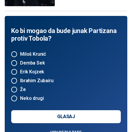
Ko bi mogao da bude junak Partizana
protiv Tobola?
Miloš Krunić
Demba Sek
Erik Kojzek
Ibrahim Zubairu
Že
Neko drugi
GLASAJ