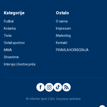
Kategorije
Ostalo
Fudbal
O nama
Košarka
Impresum
Tenis
Marketing
Ostali sportovi
Kontakt
MMA
PRAVILA KORIŠĆENJA
Showtime
Intervjui i životne priče
© Informer Sport 2026. Sva prava zadržana.