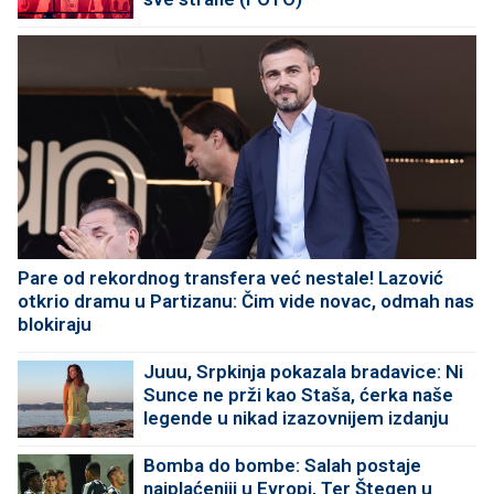
Pare od rekordnog transfera već nestale! Lazović
otkrio dramu u Partizanu: Čim vide novac, odmah nas
blokiraju
Juuu, Srpkinja pokazala bradavice: Ni
Sunce ne prži kao Staša, ćerka naše
legende u nikad izazovnijem izdanju
Bomba do bombe: Salah postaje
najplaćeniji u Evropi, Ter Štegen u