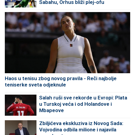
Sabahu, Orhus bliži plej-ofu
Haos u tenisu zbog novog pravila - Reči najbolje
teniserke sveta odjeknule
Salah ruši sve rekorde u Evropi: Plata
u Turskoj veća i od Holandove i
Mbapeove
Zbiljićeva ekskluziva iz Novog Sada:
Vojvodina odbila milione i najavila