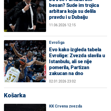
besan? Sude im trojica
arbitara koja su delila
pravdu i u Dubaiju
11.06.2026 12:15
Evroliga
Evo kako izgleda tabela
Evrolige: Zvezda slavila u
Istanbulu, ali se nije
pomerila, Partizan
zakucan na dno
02.01.2026 23:02
Košarka
KK Crvena zvezda