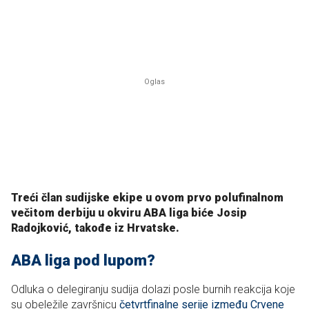
Treći član sudijske ekipe u ovom prvo polufinalnom
večitom derbiju u okviru ABA liga biće Josip
Radojković, takođe iz Hrvatske.
ABA liga pod lupom?
Odluka o delegiranju sudija dolazi posle burnih reakcija koje
su obeležile završnicu
četvrtfinalne serije između Crvene