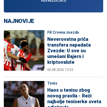
VIDI REZULTATE
NAJNOVIJE
FK Crvena zvezda
Neverovatna priča
transfera napadača
Zvezde: U sve su
umešani Bajern i
kriptovalute
06.08.2026 13:53
Tenis
Haos u tenisu zbog
novog pravila - Reči
najbolje teniserke sveta