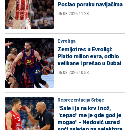
Poslao poruku navijačima
06.08.2026 11:28
Evroliga
Zemljotres u Evroligi:
Platio milion evra, odbio
velikane i prešao u Dubai
06.08.2026 10:53
Reprezentacija Srbije
"Sale i ja na krv i nož,
"cepao" me je gde god je
mogao" - Nedović usred
noći naleteo na selektora,