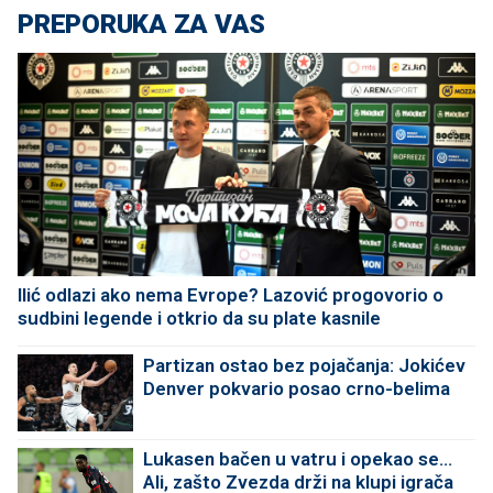
PREPORUKA ZA VAS
Ilić odlazi ako nema Evrope? Lazović progovorio o
sudbini legende i otkrio da su plate kasnile
Partizan ostao bez pojačanja: Jokićev
Denver pokvario posao crno-belima
Lukasen bačen u vatru i opekao se...
Ali, zašto Zvezda drži na klupi igrača