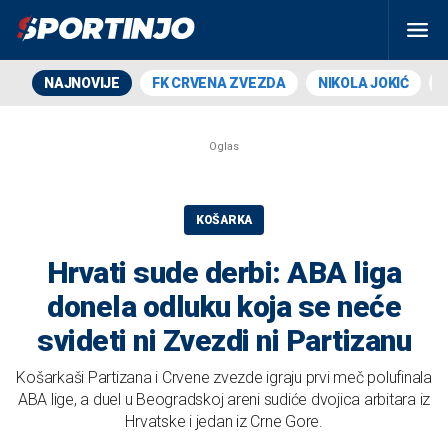
NAJNOVIJE
FK CRVENA ZVEZDA
NIKOLA JOKIĆ
KOŠARKA
Hrvati sude derbi: ABA liga
donela odluku koja se neće
svideti ni Zvezdi ni Partizanu
Košarkaši Partizana i Crvene zvezde igraju prvi meč polufinala
ABA lige, a duel u Beogradskoj areni sudiće dvojica arbitara iz
Hrvatske i jedan iz Crne Gore.