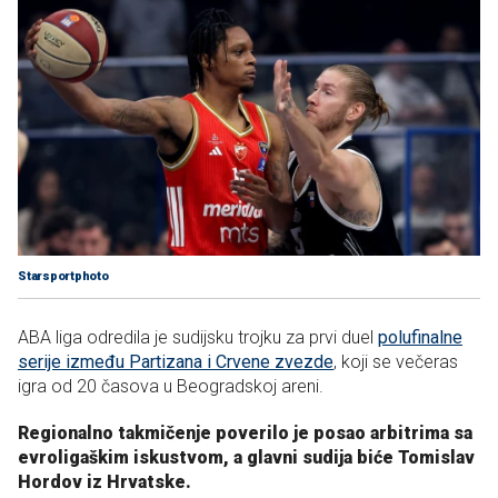
Starsportphoto
ABA liga odredila je sudijsku trojku za prvi duel
polufinalne
serije između Partizana i Crvene zvezde
, koji se večeras
igra od 20 časova u Beogradskoj areni.
Regionalno takmičenje poverilo je posao arbitrima sa
evroligaškim iskustvom, a glavni sudija biće Tomislav
Hordov iz Hrvatske.