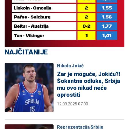
NAJČITANIJE
Nikola Jokić
Zar je moguće, Jokiću?!
Šokantna odluka, Srbija
mu ovo nikad neće
oprostiti
12.09.2025 07:00
Reprezentacija Srbije