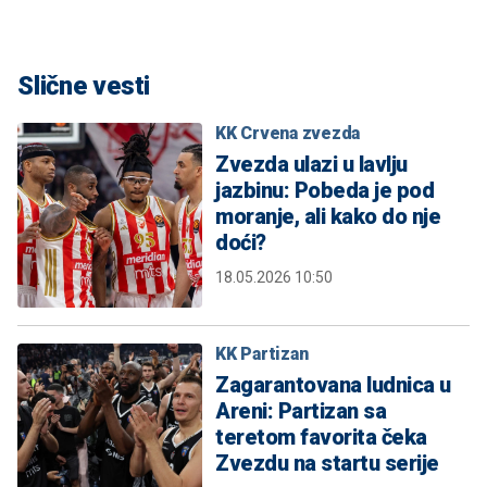
Slične vesti
KK Crvena zvezda
Zvezda ulazi u lavlju
jazbinu: Pobeda je pod
moranje, ali kako do nje
doći?
18.05.2026 10:50
KK Partizan
Zagarantovana ludnica u
Areni: Partizan sa
teretom favorita čeka
Zvezdu na startu serije