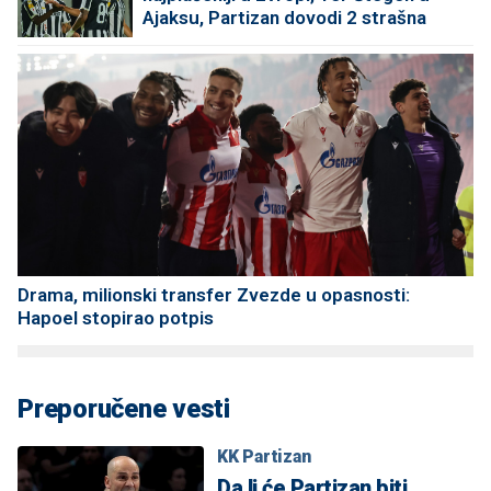
Ajaksu, Partizan dovodi 2 strašna
pojačanja!
Drama, milionski transfer Zvezde u opasnosti:
Hapoel stopirao potpis
Preporučene vesti
KK Partizan
Da li će Partizan biti