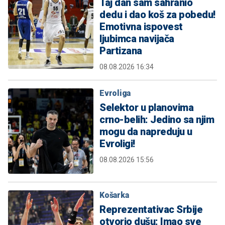
Taj dan sam sahranio
dedu i dao koš za pobedu!
Emotivna ispovest
ljubimca navijača
Partizana
08.08.2026 16:34
Evroliga
Selektor u planovima
crno-belih: Jedino sa njim
mogu da napreduju u
Evroligi!
08.08.2026 15:56
Košarka
Reprezentativac Srbije
otvorio dušu: Imao sve