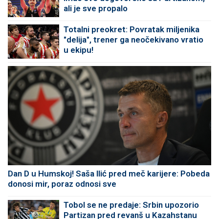
ali je sve propalo
Totalni preokret: Povratak miljenika
"delija", trener ga neočekivano vratio
u ekipu!
Dan D u Humskoj! Saša Ilić pred meč karijere: Pobeda
donosi mir, poraz odnosi sve
Tobol se ne predaje: Srbin upozorio
Partizan pred revanš u Kazahstanu