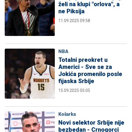
želi na klupi "orlova", a
ne Piksija
11.09.2025 09:58
NBA
Totalni preokret u
Americi - Sve se za
Jokića promenilo posle
fijaska Srbije
15.09.2025 05:05
Košarka
Novi selektor Srbije nije
bezbedan - Crnogorci