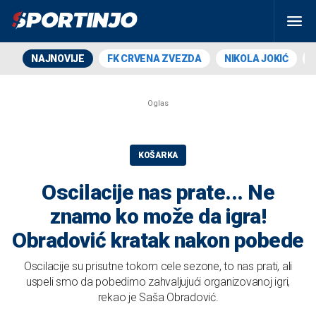
NAJNOVIJE
FK CRVENA ZVEZDA
NIKOLA JOKIĆ
KOŠARKA
Oscilacije nas prate... Ne
znamo ko može da igra!
Obradović kratak nakon pobede
Oscilacije su prisutne tokom cele sezone, to nas prati, ali
uspeli smo da pobedimo zahvaljujući organizovanoj igri,
rekao je Saša Obradović.