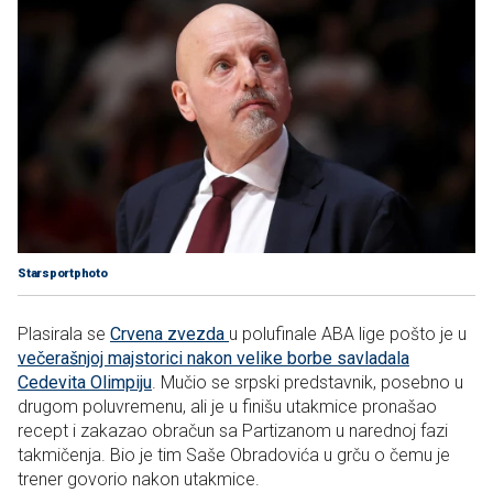
Starsportphoto
Plasirala se
Crvena zvezda
u polufinale ABA lige pošto je u
večerašnjoj majstorici nakon velike borbe savladala
Cedevita Olimpiju
. Mučio se srpski predstavnik, posebno u
drugom poluvremenu, ali je u finišu utakmice pronašao
recept i zakazao obračun sa Partizanom u narednoj fazi
takmičenja. Bio je tim Saše Obradovića u grču o čemu je
trener govorio nakon utakmice.