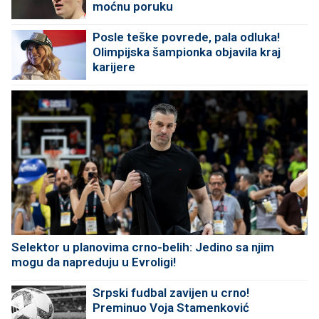
moćnu poruku
Posle teške povrede, pala odluka!
Olimpijska šampionka objavila kraj
karijere
Selektor u planovima crno-belih: Jedino sa njim
mogu da napreduju u Evroligi!
Srpski fudbal zavijen u crno!
Preminuo Voja Stamenković