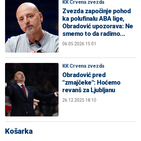
KK Crvena zvezda
Zvezda započinje pohod
ka polufinalu ABA lige,
Obradović upozorava: Ne
smemo to da radimo...
06.05.2026 15:01
KK Crvena zvezda
Obradović pred
"zmajčeke": Hoćemo
revanš za Ljubljanu
26.12.2025 18:10
Košarka