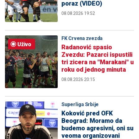
poraz (VIDEO)
08.08.2026 19:52
FK Crvena zvezda
Uživo
Radanović spasio
Zvezdu: Pazarci ispustili
tri zicera na "Marakani" u
roku od jednog minuta
08.08.2026 20:15
Superliga Srbije
Koković pred OFK
Beograd: Moramo da
budemo agresivni, oni su
veoma organizovani