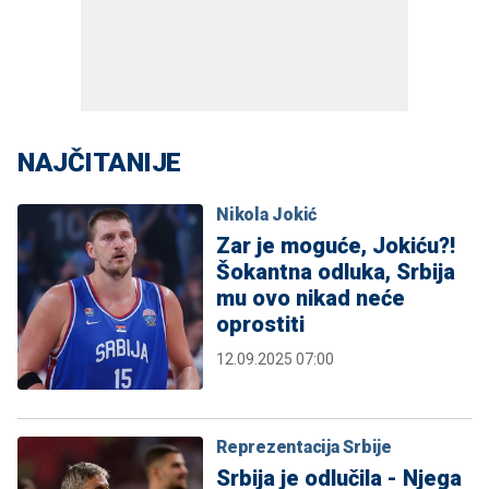
NAJČITANIJE
Nikola Jokić
Zar je moguće, Jokiću?!
Šokantna odluka, Srbija
mu ovo nikad neće
oprostiti
12.09.2025 07:00
Reprezentacija Srbije
Srbija je odlučila - Njega