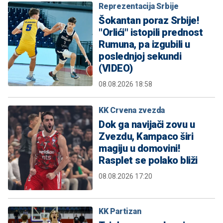
Reprezentacija Srbije
Šokantan poraz Srbije!
"Orlići" istopili prednost
Rumuna, pa izgubili u
poslednjoj sekundi
(VIDEO)
08.08.2026 18:58
KK Crvena zvezda
Dok ga navijači zovu u
Zvezdu, Kampaco širi
magiju u domovini!
Rasplet se polako bliži
08.08.2026 17:20
KK Partizan