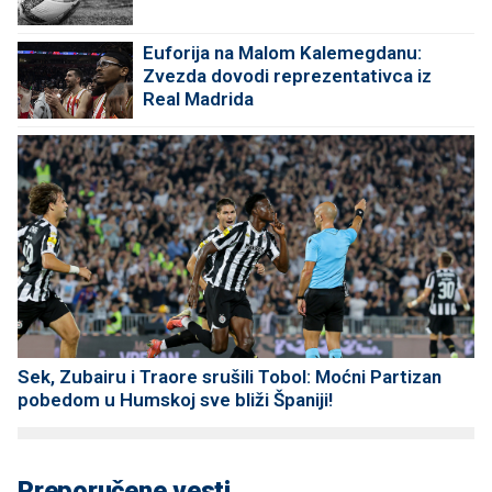
Euforija na Malom Kalemegdanu:
Zvezda dovodi reprezentativca iz
Real Madrida
Sek, Zubairu i Traore srušili Tobol: Moćni Partizan
pobedom u Humskoj sve bliži Španiji!
Preporučene vesti