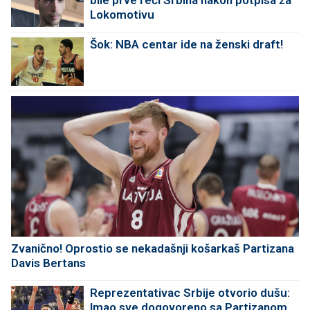
bile prve reči Srbina nakon potpisa za
Lokomotivu
Šok: NBA centar ide na ženski draft!
Zvanično! Oprostio se nekadašnji košarkaš Partizana
Davis Bertans
Reprezentativac Srbije otvorio dušu:
Imao sve dogovoreno sa Partizanom,