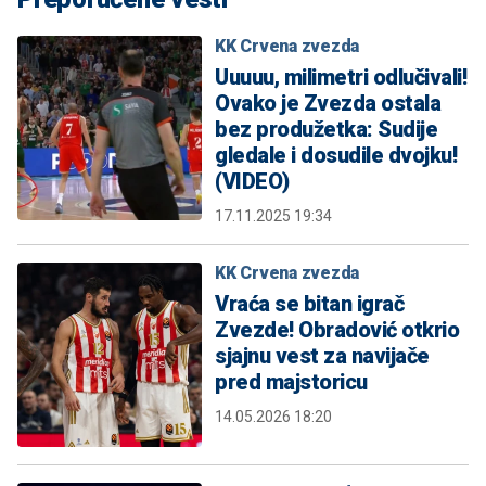
KK Crvena zvezda
Uuuuu, milimetri odlučivali!
Ovako je Zvezda ostala
bez produžetka: Sudije
gledale i dosudile dvojku!
(VIDEO)
17.11.2025 19:34
KK Crvena zvezda
Vraća se bitan igrač
Zvezde! Obradović otkrio
sjajnu vest za navijače
pred majstoricu
14.05.2026 18:20