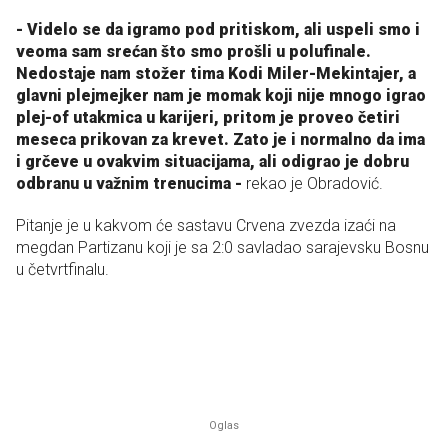
- Videlo se da igramo pod pritiskom, ali uspeli smo i
veoma sam srećan što smo prošli u polufinale.
Nedostaje nam stožer tima Kodi Miler-Mekintajer, a
glavni plejmejker nam je momak koji nije mnogo igrao
plej-of utakmica u karijeri, pritom je proveo četiri
meseca prikovan za krevet. Zato je i normalno da ima
i grčeve u ovakvim situacijama, ali odigrao je dobru
odbranu u važnim trenucima -
rekao je Obradović.
Pitanje je u kakvom će sastavu Crvena zvezda izaći na
megdan Partizanu koji je sa 2:0 savladao sarajevsku Bosnu
u četvrtfinalu.