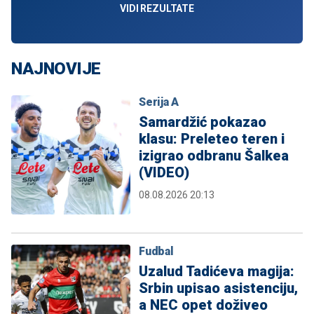
VIDI REZULTATE
NAJNOVIJE
Serija A
Samardžić pokazao
klasu: Preleteo teren i
izigrao odbranu Šalkea
(VIDEO)
08.08.2026 20:13
Fudbal
Uzalud Tadićeva magija:
Srbin upisao asistenciju,
a NEC opet doživeo