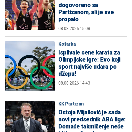
dogovoreno sa
Partizanom, ali je sve
propalo
08.08.2026 15:08
Košarka
Isplivale cene karata za
Olimpijske igre: Evo koji
sport najviše udara po
džepu!
08.08.2026 14:43
KK Partizan
Ostoja Mijailović je sada
novi predsednik ABA lige:
Domaće takmičenje neće