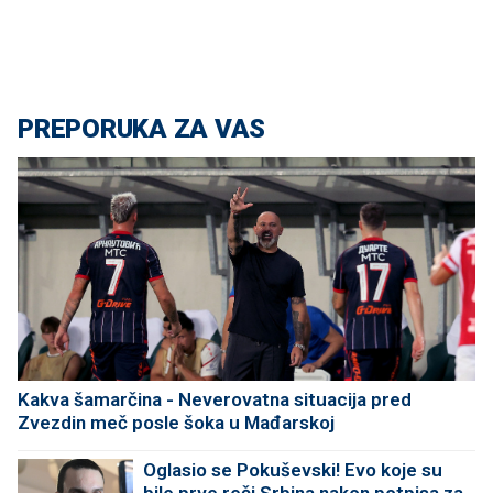
PREPORUKA ZA VAS
Kakva šamarčina - Neverovatna situacija pred
Zvezdin meč posle šoka u Mađarskoj
Oglasio se Pokuševski! Evo koje su