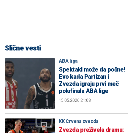
Slične vesti
ABA liga
Spektakl može da počne!
Evo kada Partizan i
Zvezda igraju prvi meč
polufinala ABA lige
15.05.2026 21:08
KK Crvena zvezda
Zvezda preživela dramu: