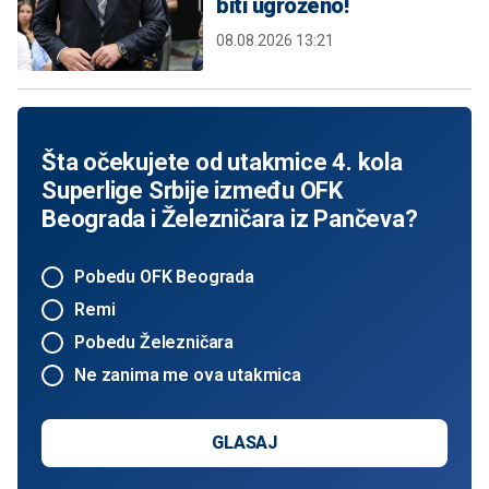
biti ugroženo!
08.08.2026 13:21
Šta očekujete od utakmice 4. kola
Superlige Srbije između OFK
Beograda i Železničara iz Pančeva?
Pobedu OFK Beograda
Remi
Pobedu Železničara
Ne zanima me ova utakmica
GLASAJ