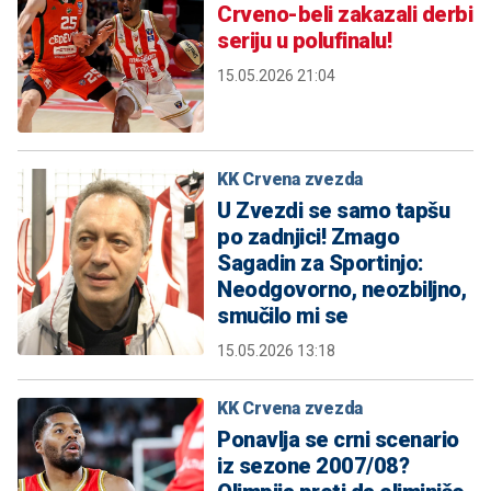
Crveno-beli zakazali derbi
seriju u polufinalu!
15.05.2026 21:04
KK Crvena zvezda
U Zvezdi se samo tapšu
po zadnjici! Zmago
Sagadin za Sportinjo:
Neodgovorno, neozbiljno,
smučilo mi se
15.05.2026 13:18
KK Crvena zvezda
Ponavlja se crni scenario
iz sezone 2007/08?