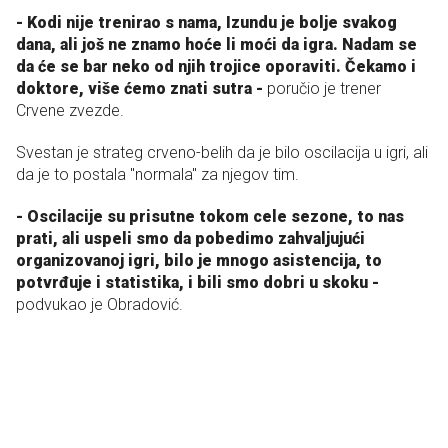
- Kodi nije trenirao s nama, Izundu je bolje svakog
dana, ali još ne znamo hoće li moći da igra. Nadam se
da će se bar neko od njih trojice oporaviti. Čekamo i
doktore, više ćemo znati sutra -
poručio je trener
Crvene zvezde.
Svestan je strateg crveno-belih da je bilo oscilacija u igri, ali
da je to postala "normala" za njegov tim.
- Oscilacije su prisutne tokom cele sezone, to nas
prati, ali uspeli smo da pobedimo zahvaljujući
organizovanoj igri, bilo je mnogo asistencija, to
potvrđuje i statistika, i bili smo dobri u skoku -
podvukao je Obradović.