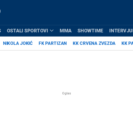
S
OSTALI SPORTOVI
MMA
SHOWTIME
INTERVJUI
NIKOLA JOKIĆ
FK PARTIZAN
KK CRVENA ZVEZDA
KK P