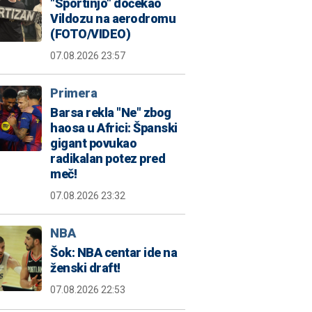
"Sportinjo" dočekao
Vildozu na aerodromu
(FOTO/VIDEO)
07.08.2026 23:57
Primera
Barsa rekla "Ne" zbog
haosa u Africi: Španski
gigant povukao
radikalan potez pred
meč!
07.08.2026 23:32
NBA
Šok: NBA centar ide na
ženski draft!
07.08.2026 22:53