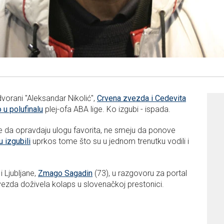
 dvorani "Aleksandar Nikolić",
Crvena zvezda i Cedevita
 u polufinalu
plej-ofa ABA lige. Ko izgubi - ispada.
žele da opravdaju ulogu favorita, ne smeju da ponove
 izgubili
uprkos tome što su u jednom trenutku vodili i
 Ljubljane,
Zmago Sagadin
(73), u razgovoru za portal
ezda doživela kolaps u slovenačkoj prestonici.