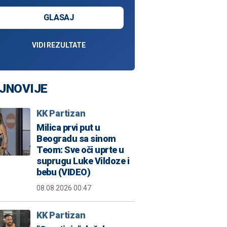
GLASAJ
VIDI REZULTATE
JNOVIJE
KK Partizan
Milica prvi put u
Beogradu sa sinom
Teom: Sve oči uprte u
suprugu Luke Vildoze i
bebu (VIDEO)
08.08.2026 00:47
KK Partizan