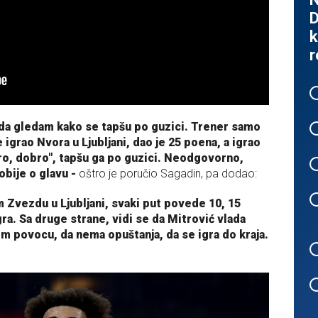
D
k
r
 da gledam kako se tapšu po guzici. Trener samo
 igrao Nvora u Ljubljani, dao je 25 poena, a igrao
ro, dobro", tapšu ga po guzici. Neodgovorno,
obije o glavu -
oštro je poručio Sagadin, pa dodao:
 Zvezdu u Ljubljani, svaki put povede 10, 15
ra. Sa druge strane, vidi se da Mitrović vlada
om povocu, da nema opuštanja, da se igra do kraja.