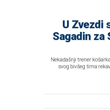
U Zvezdi 
Sagadin za 
Nekadašnji trener košarka
svog bivšeg tima rekav