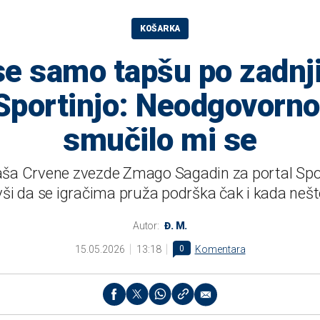
KOŠARKA
se samo tapšu po zadnj
Sportinjo: Neodgovorno,
smučilo mi se
ša Crvene zvezde Zmago Sagadin za portal Sport
ši da se igračima pruža podrška čak i kada nešt
Autor:
Đ. M.
15.05.2026
13:18
0
Komentara