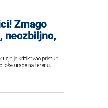
ici! Zmago
 neozbiljno,
injo je kritikovao pristup
o loše urade na terenu.