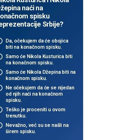
žepina naći na
onačnom spisku
eprezentacije Srbije?
Da, očekujem da će obojica
biti na konačnom spisku.
Samo će Nikola Kusturica biti
na konačnom spisku.
Samo će Nikola Džepina biti na
konačnom spisku.
Ne očekujem da će se nijedan
od njih naći na konačnom
spisku.
Teško je proceniti u ovom
trenutku.
Nevažno, već su se našli na
širem spisku.