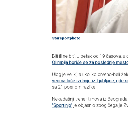
Starsportphoto
Biti ili ne biti! U petak od 19 časova, u
Olimpija boriće se za poslednje mesto
Ulog je veliki, a ukoliko crveno-beli 
veoma loše izdanje iz Ljubljane, gde su
sa 21 poenom razlike.
Nekadašnji trener timova iz Beograda i
"Sportinjo"
je objasnio zbog čega je Zv