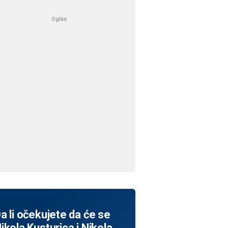
a li očekujete da će se
ikola Kusturica i Nikola