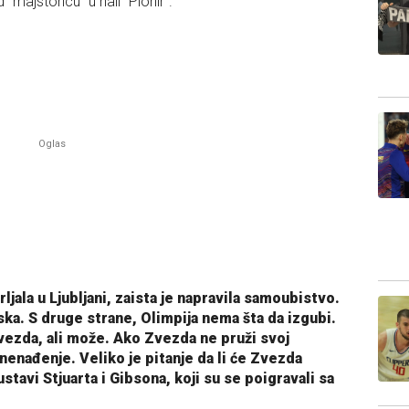
 "majstoricu" u hali "Pionir".
rljala u Ljubljani, zaista je napravila samoubistvo.
iska. S druge strane, Olimpija nema šta da izgubi.
vezda, ali može. Ako Zvezda ne pruži svoj
enađenje. Veliko je pitanje da li će Zvezda
stavi Stjuarta i Gibsona, koji su se poigravali sa