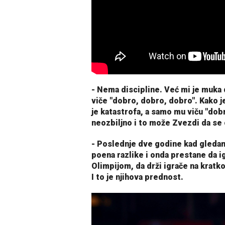
- Nema discipline. Već mi je muka
viče "dobro, dobro, dobro". Kako je
je katastrofa, a samo mu viču "dob
neozbiljno i to može Zvezdi da se 
- Poslednje dve godine kad gledam
poena razlike i onda prestane da ig
Olimpijom, da drži igrače na kratk
I to je njihova prednost.