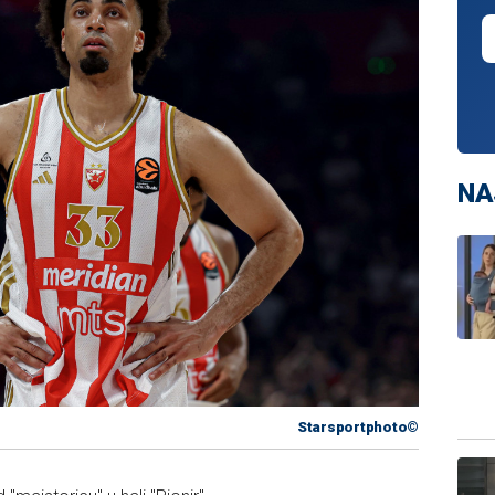
NA
Starsportphoto©