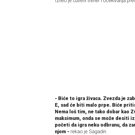
Izneo je čuveni trener i očekivanja pred
- Biće to igra živaca. Zvezda je zab
E, sad će biti malo prpe. Biće prit
Nema loš tim, ne tako dobar kao Z
maksimum, onda se može desiti izn
početi da igra neku odbranu, da zau
njom -
rekao je Sagadin.