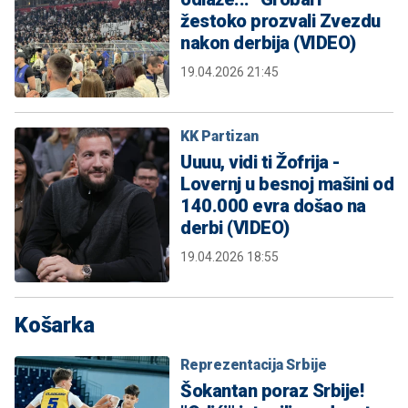
žestoko prozvali Zvezdu
nakon derbija (VIDEO)
19.04.2026 21:45
KK Partizan
Uuuu, vidi ti Žofrija -
Lovernj u besnoj mašini od
140.000 evra došao na
derbi (VIDEO)
19.04.2026 18:55
Košarka
Reprezentacija Srbije
Šokantan poraz Srbije!