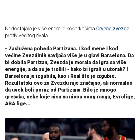
Nedostajalo je više energije košarkašima
Crvene zvezde
protiv večitog rivala.
- Zaslužena pobeda Partizana. I kod mene i kod
većine Zvezdinih navijača više je u glavi Barselona. Da
bi dobila Partizan, Zvezda je morala da igra sa više
energije, a da su je trošili - kako bi igrali u utorak? I
Barselona je izgubila, kao i Real što je izgubio.
Rezultatski ovo za Zvezdu nije značajno, ali normalno
da uvek boli poraz od Partizana. Bilo je mnogo
grešaka, neke koje nisu na nivou ovog ranga, Evrolige,
ABA lige...