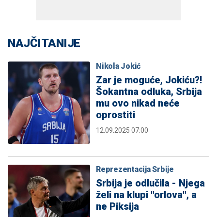
NAJČITANIJE
Nikola Jokić
Zar je moguće, Jokiću?!
Šokantna odluka, Srbija
mu ovo nikad neće
oprostiti
12.09.2025 07:00
Reprezentacija Srbije
Srbija je odlučila - Njega
želi na klupi "orlova", a
ne Piksija