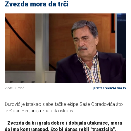
Zvezda mora da trči
Vlade Đurović
printscreen/Arena TV
Đurović je istakao slabe tačke ekipe Saše Obradovića što
je Đoan Penjaroja znao da iskoristi.
-
Zvezda da bi igrala dobro i dobijala utakmice, mora
da ima kontranapad, što bi danas rekli "tranzicija",