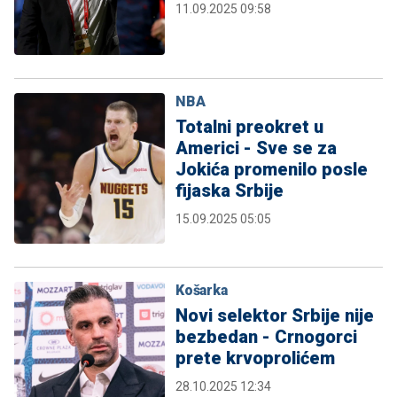
11.09.2025 09:58
NBA
Totalni preokret u
Americi - Sve se za
Jokića promenilo posle
fijaska Srbije
15.09.2025 05:05
Košarka
Novi selektor Srbije nije
bezbedan - Crnogorci
prete krvoprolićem
28.10.2025 12:34