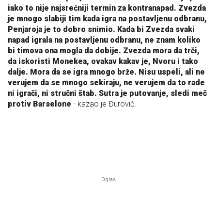
iako to nije najsrećniji termin za kontranapad. Zvezda
je mnogo slabiji tim kada igra na postavljenu odbranu,
Penjaroja je to dobro snimio. Kada bi Zvezda svaki
napad igrala na postavljenu odbranu, ne znam koliko
bi timova ona mogla da dobije. Zvezda mora da trči,
da iskoristi Monekea, ovakav kakav je, Nvoru i tako
dalje. Mora da se igra mnogo brže. Nisu uspeli, ali ne
verujem da se mnogo sekiraju, ne verujem da to rade
ni igrači, ni stručni štab. Sutra je putovanje, sledi meč
protiv Barselone
- kazao je Đurović.