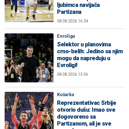
ljubimca navijača
Partizana
08.08.2026 16:34
Evroliga
Selektor u planovima
crno-belih: Jedino sa njim
mogu da napreduju u
Evroligi!
08.08.2026 15:56
Košarka
Reprezentativac Srbije
otvorio dušu: Imao sve
dogovoreno sa
Partizanom, ali je sve