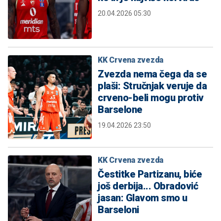
20.04.2026 05:30
KK Crvena zvezda
Zvezda nema čega da se
plaši: Stručnjak veruje da
crveno-beli mogu protiv
Barselone
19.04.2026 23:50
KK Crvena zvezda
Čestitke Partizanu, biće
još derbija... Obradović
jasan: Glavom smo u
Barseloni