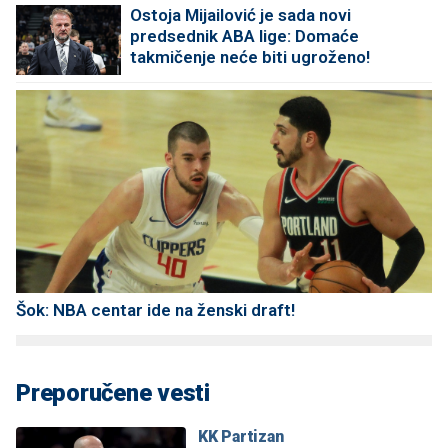
Ostoja Mijailović je sada novi
predsednik ABA lige: Domaće
takmičenje neće biti ugroženo!
Šok: NBA centar ide na ženski draft!
Preporučene vesti
KK Partizan