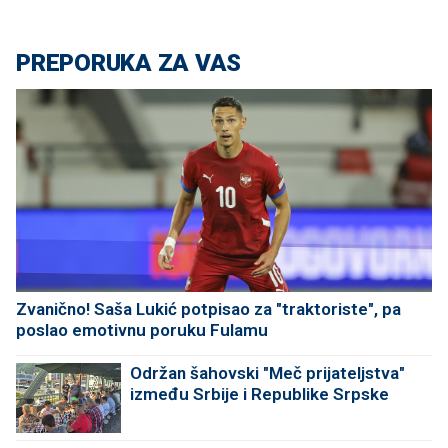
PREPORUKA ZA VAS
Zvanično! Saša Lukić potpisao za "traktoriste", pa
poslao emotivnu poruku Fulamu
Održan šahovski "Meč prijateljstva"
između Srbije i Republike Srpske