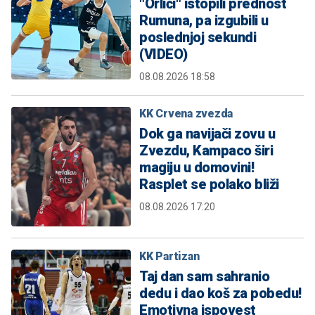
"Orlići" istopili prednost
Rumuna, pa izgubili u
poslednjoj sekundi
(VIDEO)
08.08.2026 18:58
KK Crvena zvezda
Dok ga navijači zovu u
Zvezdu, Kampaco širi
magiju u domovini!
Rasplet se polako bliži
08.08.2026 17:20
KK Partizan
Taj dan sam sahranio
dedu i dao koš za pobedu!
Emotivna ispovest