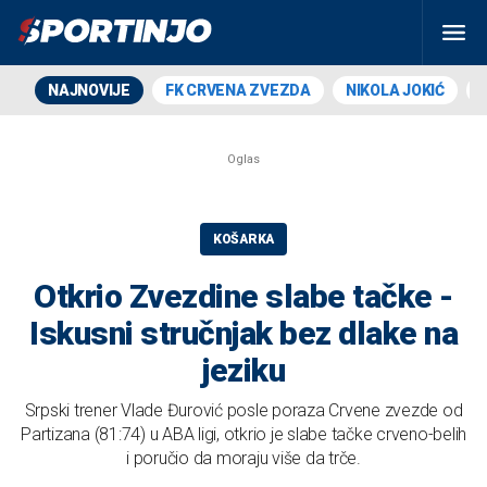
NAJNOVIJE
FK CRVENA ZVEZDA
NIKOLA JOKIĆ
KOŠARKA
Otkrio Zvezdine slabe tačke -
Iskusni stručnjak bez dlake na
jeziku
Srpski trener Vlade Đurović posle poraza Crvene zvezde od
Partizana (81:74) u ABA ligi, otkrio je slabe tačke crveno-belih
i poručio da moraju više da trče.