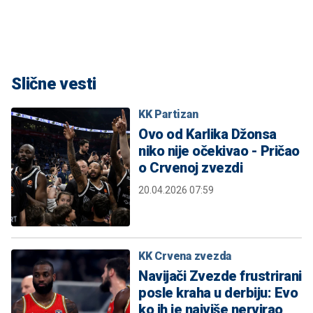
Slične vesti
KK Partizan
Ovo od Karlika Džonsa
niko nije očekivao - Pričao
o Crvenoj zvezdi
20.04.2026 07:59
KK Crvena zvezda
Navijači Zvezde frustrirani
posle kraha u derbiju: Evo
ko ih je najviše nervirao