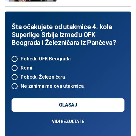
Šta očekujete od utakmice 4. kola
Superlige Srbije između OFK
Beograda i Železničara iz Pančeva?
Pobedu OFK Beograda
Remi
Pobedu Železničara
Ne zanima me ova utakmica
GLASAJ
VIDI REZULTATE