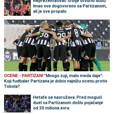
Reprezentativac Srbije otvorio dušu:
Imao sve dogovoreno sa Partizanom,
ali je sve propalo
OCENE - PARTIZAN!
"Mnogo zuji, malo meda daje":
Koji fudbaler Partizana je dobio najnižu ocenu protiv
Tobola?
Hetafe se naoružava: Pred mogući
duel sa Partizanom došlo pojačanje
od 30 miliona evra