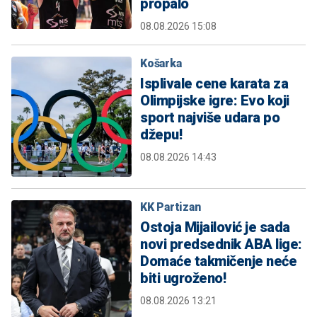
propalo
08.08.2026 15:08
Košarka
Isplivale cene karata za
Olimpijske igre: Evo koji
sport najviše udara po
džepu!
08.08.2026 14:43
KK Partizan
Ostoja Mijailović je sada
novi predsednik ABA lige:
Domaće takmičenje neće
biti ugroženo!
08.08.2026 13:21