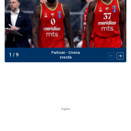
Partizan - Crvena
1
/
9
zvezda