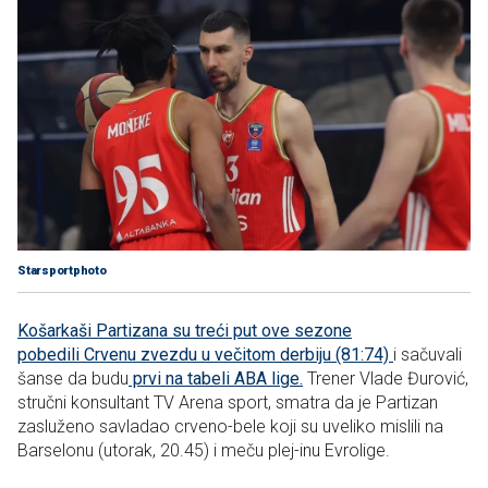
Starsportphoto
Košarkaši Partizana su treći put ove sezone
pobedili Crvenu zvezdu u večitom derbiju (81:74)
i sačuvali
šanse da budu
prvi na tabeli ABA lige.
Trener
Vlade Đurović,
stručni konsultant TV Arena sport, smatra da je Partizan
zasluženo savladao crveno-bele koji su uveliko mislili na
Barselonu (utorak, 20.45) i meču plej-inu Evrolige.