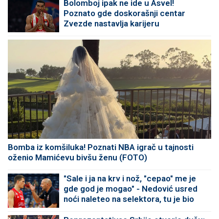
Bolomboj ipak ne ide u Asvel!
Poznato gde doskorašnji centar
Zvezde nastavlja karijeru
Bomba iz komšiluka! Poznati NBA igrač u tajnosti
oženio Mamićevu bivšu ženu (FOTO)
"Sale i ja na krv i nož, "cepao" me je
gde god je mogao" - Nedović usred
noći naleteo na selektora, tu je bio