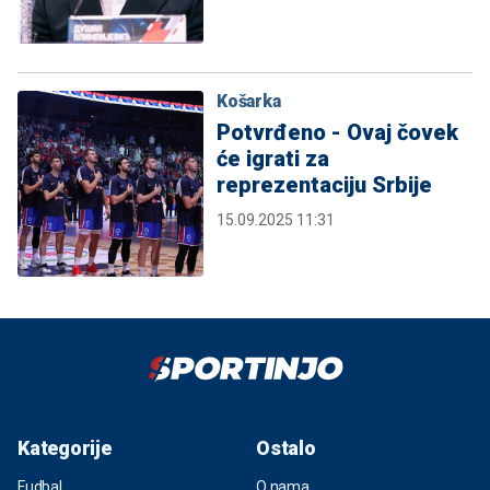
Košarka
Potvrđeno - Ovaj čovek
će igrati za
reprezentaciju Srbije
15.09.2025 11:31
Kategorije
Ostalo
Fudbal
O nama