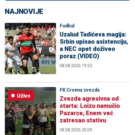
NAJNOVIJE
Fudbal
Uzalud Tadićeva magija:
Srbin upisao asistenciju,
a NEC opet doživeo
poraz (VIDEO)
08.08.2026 19:52
FK Crvena zvezda
Uživo
Zvezda agresivna od
starta: Loizu namučio
Pazarce, Enem već
zatresao stativu
08.08.2026 20:09