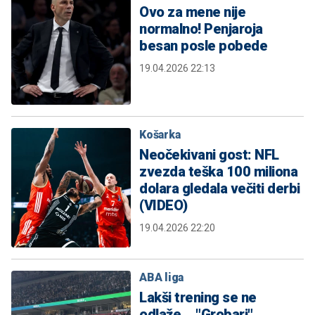
Ovo za mene nije
normalno! Penjaroja
besan posle pobede
19.04.2026 22:13
Košarka
Neočekivani gost: NFL
zvezda teška 100 miliona
dolara gledala večiti derbi
(VIDEO)
19.04.2026 22:20
ABA liga
Lakši trening se ne
odlaže... "Grobari"