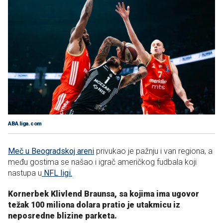
ABA liga.com
Meč u Beogradskoj areni
privukao je pažnju i van regiona, a
među gostima se našao i igrač američkog fudbala koji
nastupa u
NFL ligi.
Kornerbek Klivlend Braunsa, sa kojima ima ugovor
težak 100 miliona dolara pratio je utakmicu iz
neposredne blizine parketa.