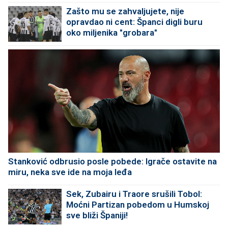
Zašto mu se zahvaljujete, nije
opravdao ni cent: Španci digli buru
oko miljenika "grobara"
Stanković odbrusio posle pobede: Igrače ostavite na
miru, neka sve ide na moja leđa
Sek, Zubairu i Traore srušili Tobol:
Moćni Partizan pobedom u Humskoj
sve bliži Španiji!