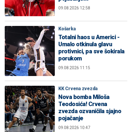
09.08.2026 12:58
Košarka
Totalni haos u Americi -
Umalo otkinula glavu
protivnici, pa sve šokirala
porukom
09.08.2026 11:15
KK Crvena zvezda
Nova bomba Miloša
Teodosića! Crvena
zvezda ozvaničila sjajno
pojačanje
09.08.2026 10:47