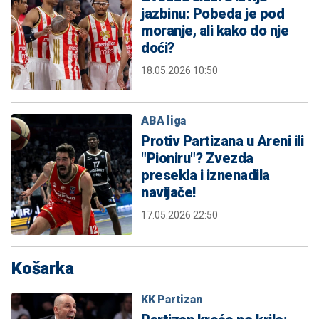
jazbinu: Pobeda je pod
moranje, ali kako do nje
doći?
18.05.2026 10:50
ABA liga
Protiv Partizana u Areni ili
"Pioniru"? Zvezda
presekla i iznenadila
navijače!
17.05.2026 22:50
Košarka
KK Partizan