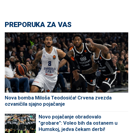
PREPORUKA ZA VAS
Nova bomba Miloša Teodosića! Crvena zvezda
ozvaničila sjajno pojačanje
Novo pojačanje obradovalo
"grobare": Voleo bih da ostanem u
Humskoj, jedva čekam derbi!