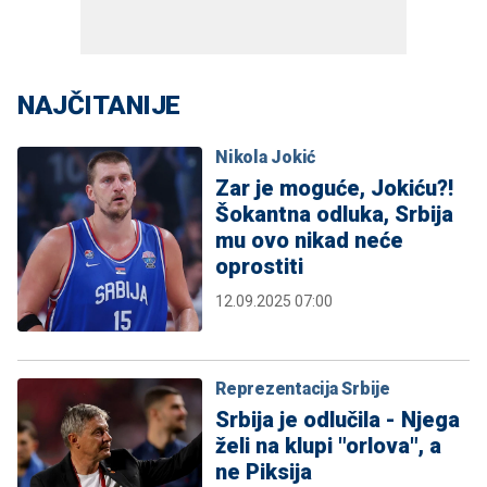
NAJČITANIJE
Nikola Jokić
Zar je moguće, Jokiću?!
Šokantna odluka, Srbija
mu ovo nikad neće
oprostiti
12.09.2025 07:00
Reprezentacija Srbije
Srbija je odlučila - Njega
želi na klupi "orlova", a
ne Piksija