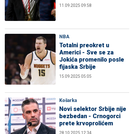
11.09.2025 09:58
NBA
Totalni preokret u
Americi - Sve se za
Jokića promenilo posle
fijaska Srbije
15.09.2025 05:05
Košarka
Novi selektor Srbije nije
bezbedan - Crnogorci
prete krvoprolićem
28.10.2025 12:34