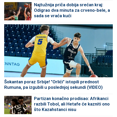
Najtužnija priča dobija srećan kraj:
Odigrao dva minuta za crveno-bele, a
sada se vraća kući
Šokantan poraz Srbije! "Orlići" istopili prednost
Rumuna, pa izgubili u poslednjoj sekundi (VIDEO)
Partizan konačno prodisao: Afrikanci
razbili Tobol, ali Hetafe će kazniti ono
što Kazahstanci nisu