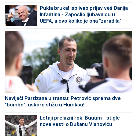
Pukla bruka! Isplivao prljav veš Đanija
Infantina - Zaposlio ljubavnicu u
UEFA, a evo koliko je ona "zaradila"
Navijači Partizana u transu: Petrović sprema dve
"bombe", uskoro stižu u Humksu!
Letnji prelazni rok: Buuum - stigle
nove vesti o Dušanu Vlahoviću