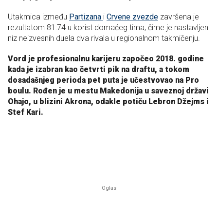
Utakmica između
Partizana
i
Crvene zvezde
završena je
rezultatom 81:74 u korist domaćeg tima, čime je nastavljen
niz neizvesnih duela dva rivala u regionalnom takmičenju.
Vord je profesionalnu karijeru započeo 2018. godine
kada je izabran kao četvrti pik na draftu, a tokom
dosadašnjeg perioda pet puta je učestvovao na Pro
boulu. Rođen je u mestu Makedonija u saveznoj državi
Ohajo, u blizini Akrona, odakle potiču Lebron Džejms i
Stef Kari.