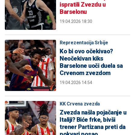
ispratili Zvezdu u
Barselonu
19.04.2026 18:30
Reprezentacija Srbije
Ko bi ovo očekivao?
Neočekivan kiks
Barselone uoči duela sa
Crvenom zvezdom
19.04.2026 14:54
KK Crvena zvezda
Zvezda našla pojačanje u
Italiji? Biće frke, bivši
trener Partizana preti da
pokvari posao