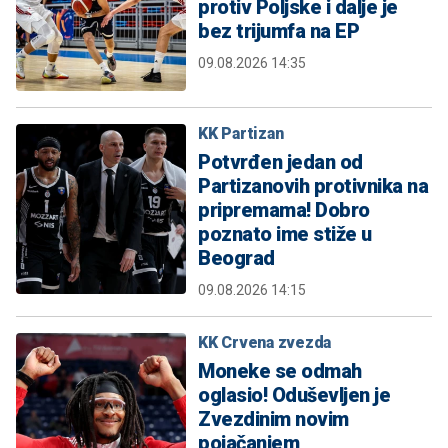
protiv Poljske i dalje je
bez trijumfa na EP
09.08.2026 14:35
KK Partizan
Potvrđen jedan od
Partizanovih protivnika na
pripremama! Dobro
poznato ime stiže u
Beograd
09.08.2026 14:15
KK Crvena zvezda
Moneke se odmah
oglasio! Oduševljen je
Zvezdinim novim
pojačanjem