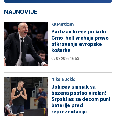
NAJNOVIJE
KK Partizan
Partizan kreće po krilo:
Crno-beli vrebaju pravo
otkrovenje evropske
košarke
09.08.2026 16:53
Nikola Jokić
Jokićev snimak sa
bazena postao viralan!
Srpski as sa decom puni
baterije pred
reprezentaciju