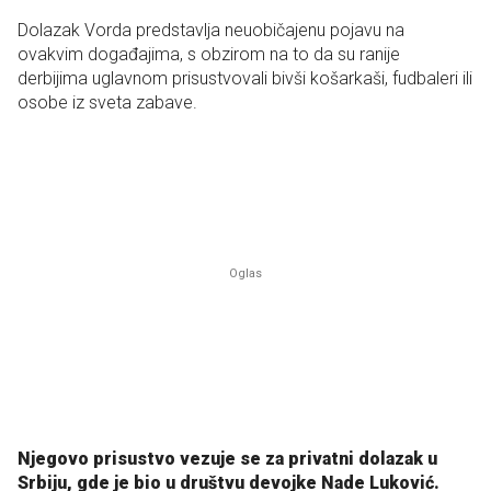
Dolazak Vorda predstavlja neuobičajenu pojavu na
ovakvim događajima, s obzirom na to da su ranije
derbijima uglavnom prisustvovali bivši košarkaši, fudbaleri ili
osobe iz sveta zabave.
Njegovo prisustvo vezuje se za privatni dolazak u
Srbiju, gde je bio u društvu devojke Nade Luković.