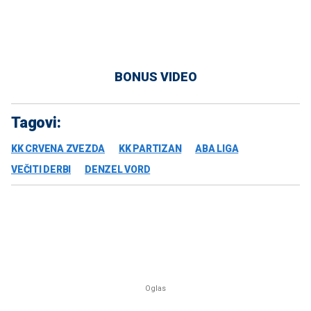
BONUS VIDEO
Tagovi:
KK CRVENA ZVEZDA
KK PARTIZAN
ABA LIGA
VEČITI DERBI
DENZEL VORD