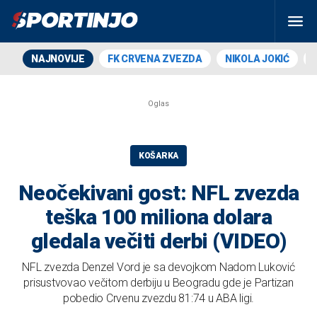
NAJNOVIJE
FK CRVENA ZVEZDA
NIKOLA JOKIĆ
KOŠARKA
Neočekivani gost: NFL zvezda
teška 100 miliona dolara
gledala večiti derbi (VIDEO)
NFL zvezda Denzel Vord je sa devojkom Nadom Luković
prisustvovao večitom derbiju u Beogradu gde je Partizan
pobedio Crvenu zvezdu 81:74 u ABA ligi.