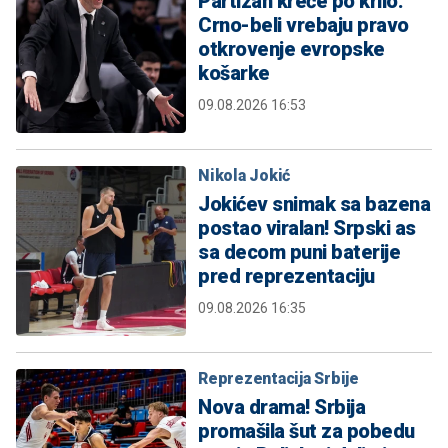
Partizan kreće po krilo:
Crno-beli vrebaju pravo
otkrovenje evropske
košarke
09.08.2026 16:53
Nikola Jokić
Jokićev snimak sa bazena
postao viralan! Srpski as
sa decom puni baterije
pred reprezentaciju
09.08.2026 16:35
Reprezentacija Srbije
Nova drama! Srbija
promašila šut za pobedu