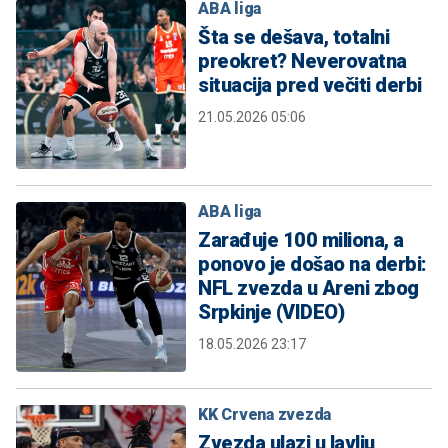
ABA liga
Šta se dešava, totalni
preokret? Neverovatna
situacija pred večiti derbi
21.05.2026 05:06
ABA liga
Zarađuje 100 miliona, a
ponovo je došao na derbi:
NFL zvezda u Areni zbog
Srpkinje (VIDEO)
18.05.2026 23:17
KK Crvena zvezda
Zvezda ulazi u lavlju