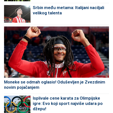
Srbin među metama: Italijani naciljali
velikog talenta
Moneke se odmah oglasio! Oduševljen je Zvezdinim
novim pojačanjem
Isplivale cene karata za Olimpijske
igre: Evo koji sport najviše udara po
džepu!