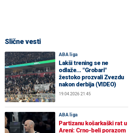
Slične vesti
ABA liga
Lakši trening se ne
odlaže... "Grobari"
žestoko prozvali Zvezdu
nakon derbija (VIDEO)
19.04.2026 21:45
ABA liga
Partizanu košarkaški rat u
Areni: Crno-beli porazom