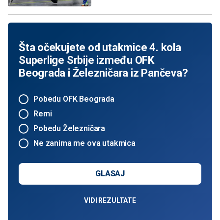
Šta očekujete od utakmice 4. kola
Superlige Srbije između OFK
Beograda i Železničara iz Pančeva?
Pobedu OFK Beograda
Remi
Pobedu Železničara
Ne zanima me ova utakmica
GLASAJ
VIDI REZULTATE