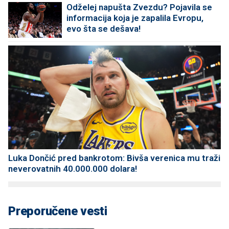
Odželej napušta Zvezdu? Pojavila se
informacija koja je zapalila Evropu,
evo šta se dešava!
Luka Dončić pred bankrotom: Bivša verenica mu traži
neverovatnih 40.000.000 dolara!
Preporučene vesti