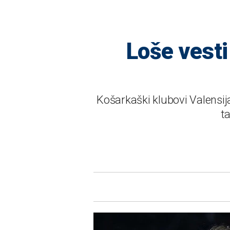
Loše vesti
Košarkaški klubovi Valensija
t