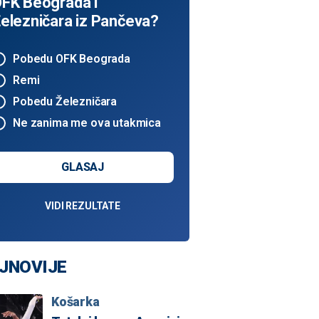
FK Beograda i
elezničara iz Pančeva?
Pobedu OFK Beograda
Remi
Pobedu Železničara
Ne zanima me ova utakmica
GLASAJ
VIDI REZULTATE
JNOVIJE
Košarka