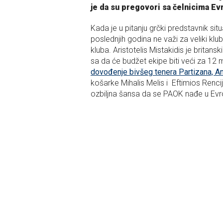
je da su pregovori sa čelnicima Ev
Kada je u pitanju grčki predstavnik situ
poslednjih godina ne važi za veliki kl
kluba. Aristotelis Mistakidis je britans
sa da će budžet ekipe biti veći za 12 
dovođenje bivšeg tenera Partizana, And
košarke Mihalis Melis i Eftimios Rencij
ozbiljna šansa da se PAOK nađe u Evr