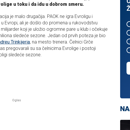
O
rolige u toku i da idu u dobrom smeru.
Ž
acija je malo drugačija. PAOK ne igra Evroligu i
ub u Evropi, ali je došlo do promena u rukovodstvu
ki milijarder koji je uložio ogromne pare u klub i očekuje
miliona sledeće sezone. Jedan od prvih poteza je bio
reu Trinkijeria
, na mesto trenera. Čelnici Grče
as pregovarali su sa čelnicima Evrolige i postoji
oligi sledeće sezone.
NA