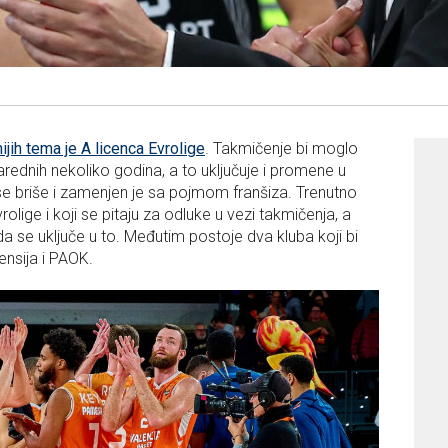
nijih tema je A licenca Evrolige
. Takmičenje bi moglo
arednih nekoliko godina, a to uključuje i promene u
se briše i zamenjen je sa pojmom franšiza. Trenutno
rolige i koji se pitaju za odluke u vezi takmičenja, a
 se uključe u to. Međutim postoje dva kluba koji bi
ensija i PAOK.