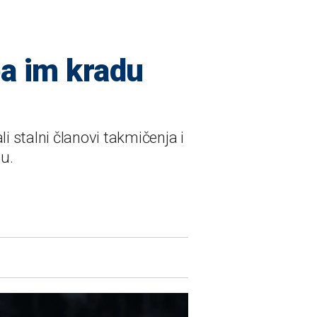
ba im kradu
i stalni članovi takmičenja i
u.