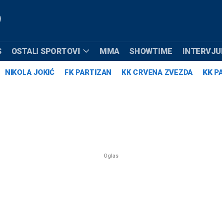
S
OSTALI SPORTOVI
MMA
SHOWTIME
INTERVJUI
NIKOLA JOKIĆ
FK PARTIZAN
KK CRVENA ZVEZDA
KK P