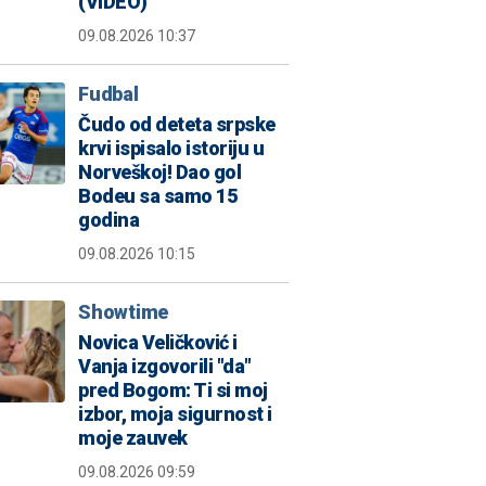
(VIDEO)
09.08.2026 10:37
Fudbal
Čudo od deteta srpske
krvi ispisalo istoriju u
Norveškoj! Dao gol
Bodeu sa samo 15
godina
09.08.2026 10:15
Showtime
Novica Veličković i
Vanja izgovorili "da"
pred Bogom: Ti si moj
izbor, moja sigurnost i
moje zauvek
09.08.2026 09:59