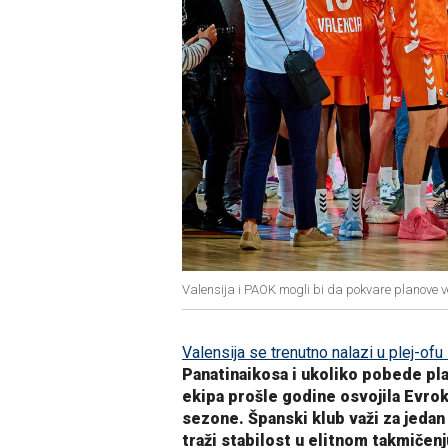
Valensija i PAOK mogli bi da pokvare planove 
Valensija se trenutno nalazi u plej-ofu
Panatinaikosa i ukoliko pobede plas
ekipa prošle godine osvojila Evrok
sezone. Španski klub važi za jedan 
traži stabilost u elitnom takmičen