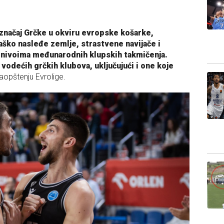
 značaj Grčke u okviru evropske košarke,
ško nasleđe zemlje, strastvene navijače i
m nivoima međunarodnih klupskih takmičenja.
vodećih grčkih klubova, uključujući i one koje
 saopštenju Evrolige.