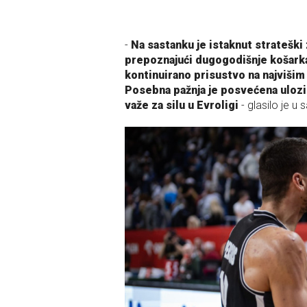
-
Na sastanku je istaknut strateški
prepoznajući dugogodišnje košarka
kontinuirano prisustvo na najviši
Posebna pažnja je posvećena ulozi 
važe za silu u Evroligi
- glasilo je u