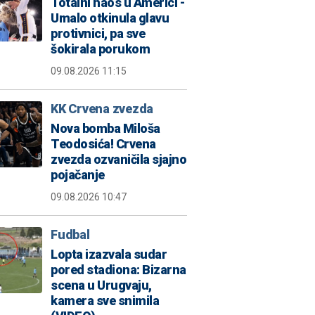
Totalni haos u Americi -
Umalo otkinula glavu
protivnici, pa sve
šokirala porukom
09.08.2026 11:15
KK Crvena zvezda
Nova bomba Miloša
Teodosića! Crvena
zvezda ozvaničila sjajno
pojačanje
09.08.2026 10:47
Fudbal
Lopta izazvala sudar
pored stadiona: Bizarna
scena u Urugvaju,
kamera sve snimila