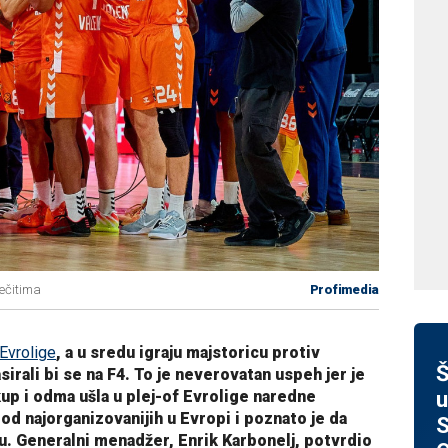
večitima
Profimedia
 Evrolige
, a u sredu igraju majstoricu protiv
Š
irali bi se na F4. To je neverovatan uspeh jer je
u
up i odma ušla u plej-of Evrolige naredne
od najorganizovanijih u Evropi i poznato je da
S
ju. Generalni menadžer, Enrik Karbonelj, potvrdio