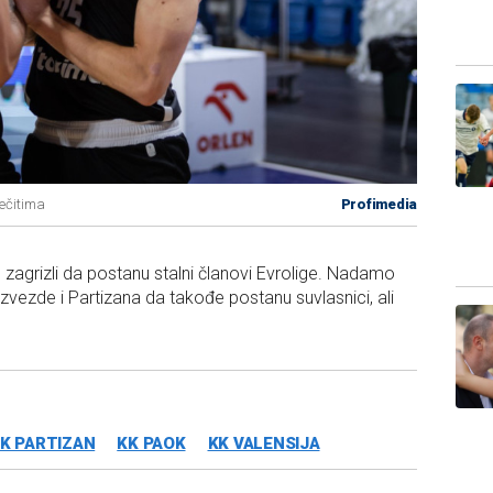
večitima
Profimedia
o zagrizli da postanu stalni članovi Evrolige. Nadamo
zvezde i Partizana da takođe postanu suvlasnici, ali
K PARTIZAN
KK PAOK
KK VALENSIJA