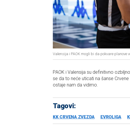
Valensija i PAOK mogli bi da pokvare planove 
PAOK i Valensija su definitivno ozbiljn
se da to neće uticati na šanse Crvene 
ostaje nam da vidimo.
Tagovi:
KK CRVENA ZVEZDA
EVROLIGA
K