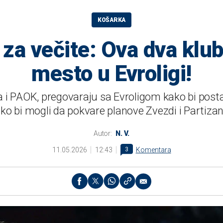
KOŠARKA
 za večite: Ova dva klu
mesto u Evroligi!
 i PAOK, pregovaraju sa Evroligom kako bi postal
ako bi mogli da pokvare planove Zvezdi i Partizan
Autor:
N. V.
11.05.2026
12:43
3
Komentara