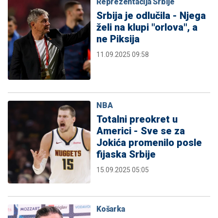
Reprezentacija Srbije
Srbija je odlučila - Njega
želi na klupi "orlova", a
ne Piksija
11.09.2025 09:58
NBA
Totalni preokret u
Americi - Sve se za
Jokića promenilo posle
fijaska Srbije
15.09.2025 05:05
Košarka