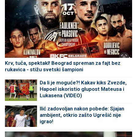
Krv, tuča, spektakl! Beograd spreman za fajt bez
rukavica - stižu svetski šampioni
Da li je moguće?! Kakav kiks Zvezde,
Hapoel iskoristio glupost Mateusa i
Lukasena (VIDEO)
Ilić zadovoljan nakon pobede: Sjajan
ambijent, otkrio zašto Ugrešić nije
igrao!