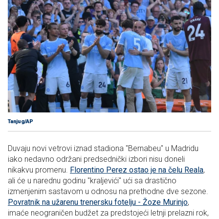
Tanjug/AP
Duvaju novi vetrovi iznad stadiona "Bernabeu" u Madridu
iako nedavno održani predsednički izbori nisu doneli
nikakvu promenu.
Florentino Perez ostao je na čelu Reala
,
ali će u narednu godinu "kraljevići" ući sa drastično
izmenjenim sastavom u odnosu na prethodne dve sezone.
Povratnik na užarenu trenersku fotelju - Žoze Murinjo
,
imaće neograničen budžet za predstojeći letnji prelazni rok,