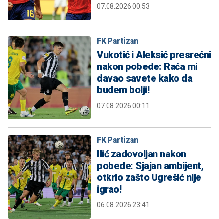
07.08.2026 00:53
FK Partizan
Vukotić i Aleksić presrećni
nakon pobede: Raća mi
davao savete kako da
budem bolji!
07.08.2026 00:11
FK Partizan
Ilić zadovoljan nakon
pobede: Sjajan ambijent,
otkrio zašto Ugrešić nije
igrao!
06.08.2026 23:41