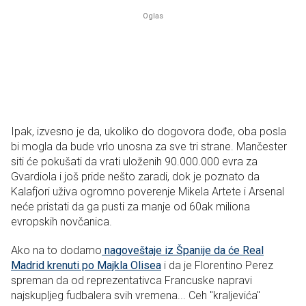
Ipak, izvesno je da, ukoliko do dogovora dođe, oba posla
bi mogla da bude vrlo unosna za sve tri strane. Mančester
siti će pokušati da vrati uloženih 90.000.000 evra za
Gvardiola i još pride nešto zaradi, dok je poznato da
Kalafjori uživa ogromno poverenje Mikela Artete i Arsenal
neće pristati da ga pusti za manje od 60ak miliona
evropskih novčanica.
Ako na to dodamo
nagoveštaje iz Španije da će Real
Madrid krenuti po Majkla Olisea
i da je Florentino Perez
spreman da od reprezentativca Francuske napravi
najskupljeg fudbalera svih vremena... Ceh "kraljevića"