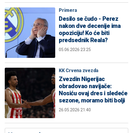
Primera
Desilo se čudo - Perez
nakon dve decenije ima
opoziciju! Ko će biti
predsednik Reala?
05.06.2026 23:25
KK Crvena zvezda
Zvezdin Nigerijac
obradovao navijače:
Nosiću ovaj dres i sledeće
sezone, moramo biti bolji
26.05.2026 21:40