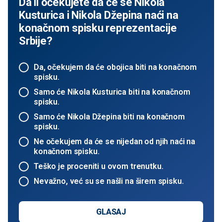
Da li očekujete da će se Nikola
Kusturica i Nikola Džepina naći na
konačnom spisku reprezentacije
Srbije?
Da, očekujem da će obojica biti na konačnom
spisku.
Samo će Nikola Kusturica biti na konačnom
spisku.
Samo će Nikola Džepina biti na konačnom
spisku.
Ne očekujem da će se nijedan od njih naći na
konačnom spisku.
Teško je proceniti u ovom trenutku.
Nevažno, već su se našli na širem spisku.
GLASAJ