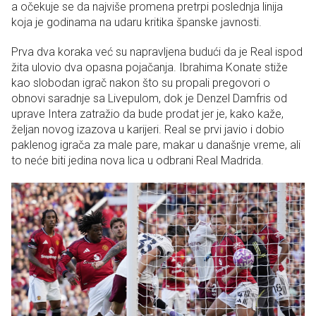
a očekuje se da najviše promena pretrpi poslednja linija
koja je godinama na udaru kritika španske javnosti.
Prva dva koraka već su napravljena budući da je Real ispod
žita ulovio dva opasna pojačanja. Ibrahima Konate stiže
kao slobodan igrač nakon što su propali pregovori o
obnovi saradnje sa Livepulom, dok je Denzel Damfris od
uprave Intera zatražio da bude prodat jer je, kako kaže,
željan novog izazova u karijeri. Real se prvi javio i dobio
paklenog igrača za male pare, makar u današnje vreme, ali
to neće biti jedina nova lica u odbrani Real Madrida.