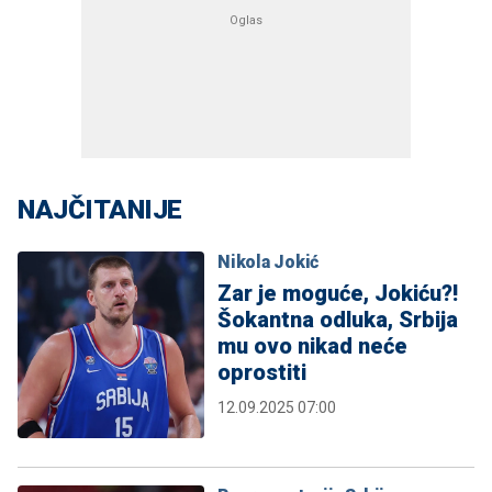
NAJČITANIJE
Nikola Jokić
Zar je moguće, Jokiću?!
Šokantna odluka, Srbija
mu ovo nikad neće
oprostiti
12.09.2025 07:00