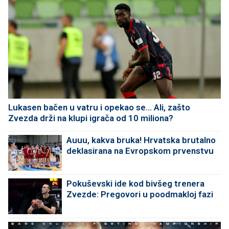
Lukasen bačen u vatru i opekao se... Ali, zašto
Zvezda drži na klupi igrača od 10 miliona?
Auuu, kakva bruka! Hrvatska brutalno
deklasirana na Evropskom prvenstvu
Pokuševski ide kod bivšeg trenera
Zvezde: Pregovori u poodmakloj fazi