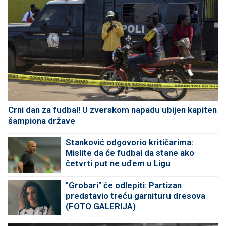
Crni dan za fudbal! U zverskom napadu ubijen kapiten
šampiona države
Stanković odgovorio kritičarima:
Mislite da će fudbal da stane ako
četvrti put ne uđem u Ligu
šampiona?
"Grobari" će odlepiti: Partizan
predstavio treću garnituru dresova
(FOTO GALERIJA)