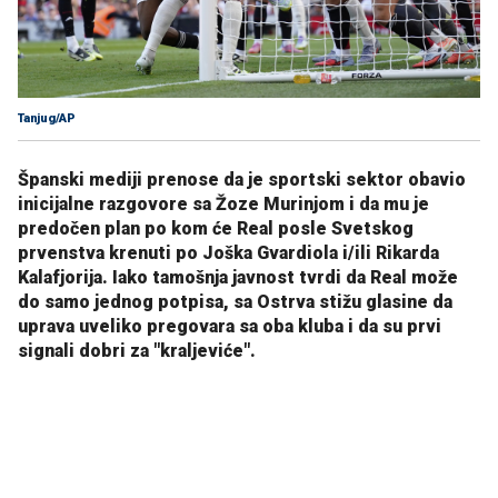
Tanjug/AP
Španski mediji prenose da je sportski sektor obavio
inicijalne razgovore sa Žoze Murinjom i da mu je
predočen plan po kom će Real posle Svetskog
prvenstva krenuti po Joška Gvardiola i/ili Rikarda
Kalafjorija. Iako tamošnja javnost tvrdi da Real može
do samo jednog potpisa, sa Ostrva stižu glasine da
uprava uveliko pregovara sa oba kluba i da su prvi
signali dobri za "kraljeviće".