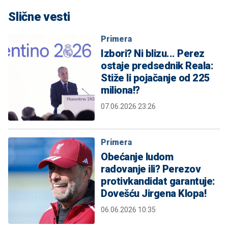
Slične vesti
Primera
Izbori? Ni blizu... Perez
ostaje predsednik Reala:
Stiže li pojačanje od 225
miliona!?
07.06.2026 23:26
Primera
Obećanje ludom
radovanje ili? Perezov
protivkandidat garantuje:
Dovešću Jirgena Klopa!
06.06.2026 10:35