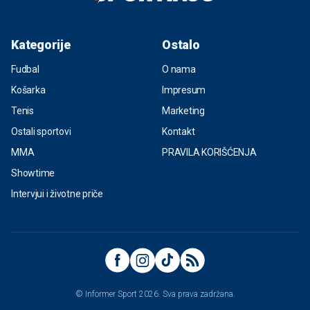
Kategorije
Ostalo
Fudbal
O nama
Košarka
Impresum
Tenis
Marketing
Ostali sportovi
Kontakt
MMA
PRAVILA KORIŠĆENJA
Showtime
Intervjui i životne priče
© Informer Sport 2026. Sva prava zadržana.