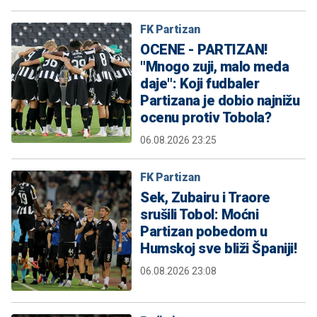
FK Partizan
OCENE - PARTIZAN!
"Mnogo zuji, malo meda
daje": Koji fudbaler
Partizana je dobio najnižu
ocenu protiv Tobola?
06.08.2026 23:25
FK Partizan
Sek, Zubairu i Traore
srušili Tobol: Moćni
Partizan pobedom u
Humskoj sve bliži Španiji!
06.08.2026 23:08