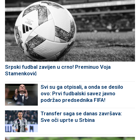
Srpski fudbal zavijen u crno! Preminuo Voja
Stamenković
Svi su ga otpisali, a onda se desilo
ovo: Prvi fudbalski savez javno
podržao predsednika FIFA!
Transfer saga se danas završava:
Sve oči uprte u Srbina