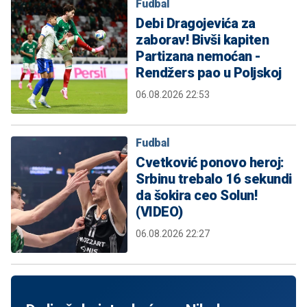
Fudbal
Debi Dragojevića za
zaborav! Bivši kapiten
Partizana nemoćan -
Rendžers pao u Poljskoj
06.08.2026 22:53
Fudbal
Cvetković ponovo heroj:
Srbinu trebalo 16 sekundi
da šokira ceo Solun!
(VIDEO)
06.08.2026 22:27