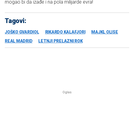
mogao bi da izađe i na pola milijarde evra!
Tagovi:
JOŠKO GVARDIOL
RIKARDO KALAFJORI
MAJKL OLISE
REAL MADRID
LETNJI PRELAZNI ROK