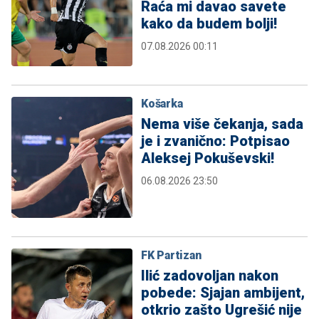
Raća mi davao savete
kako da budem bolji!
07.08.2026 00:11
Košarka
Nema više čekanja, sada
je i zvanično: Potpisao
Aleksej Pokuševski!
06.08.2026 23:50
FK Partizan
Ilić zadovoljan nakon
pobede: Sjajan ambijent,
otkrio zašto Ugrešić nije