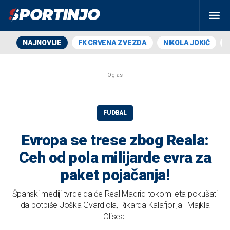
NAJNOVIJE
FK CRVENA ZVEZDA
NIKOLA JOKIĆ
FUDBAL
Evropa se trese zbog Reala:
Ceh od pola milijarde evra za
paket pojačanja!
Španski mediji tvrde da će Real Madrid tokom leta pokušati
da potpiše Joška Gvardiola, Rikarda Kalafjorija i Majkla
Olisea.