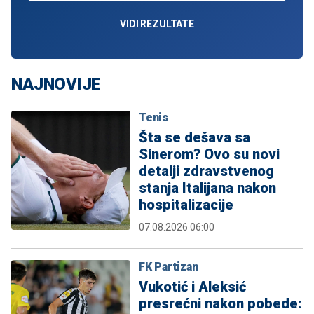
VIDI REZULTATE
NAJNOVIJE
Tenis
Šta se dešava sa
Sinerom? Ovo su novi
detalji zdravstvenog
stanja Italijana nakon
hospitalizacije
07.08.2026 06:00
FK Partizan
Vukotić i Aleksić
presrećni nakon pobede: