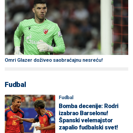
Omri Glazer doživeo saobraćajnu nesreću!
Fudbal
Fudbal
Bomba decenije: Rodri
izabrao Barselonu!
Španski velemajstor
zapalio fudbalski svet!