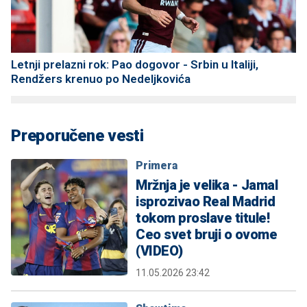
Letnji prelazni rok: Pao dogovor - Srbin u Italiji,
Rendžers krenuo po Nedeljkovića
Preporučene vesti
Primera
Mržnja je velika - Jamal
isprozivao Real Madrid
tokom proslave titule!
Ceo svet bruji o ovome
(VIDEO)
11.05.2026 23:42