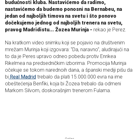
budućnosti kluba. Nastavićemo da radimo,
nastavićemo da budemo ponosni na Bernabeu, na
jedan od najboljih timova na svetu i što ponovo
dočekujemo jednog od najboljih trenera na svetu,
pravog Madridistu... Žozea Murinja -
rekao je Perez.
Na kratkom video snimku koji se pojavio na društvenim
mrežam Murinja koji izgovara: "Da, naravno", aludirajući na
to da je Peres upravo odneo pobedu protiv Enrikea
Rikelmea na predsedničkim izborima. Promocija Murinja
očekuje se tokom narednoih dana, a španski mediji pišu da
bi
Real Madrid
trebalo da plati 15.000.000 evra na ime
obeštećenja Benfiki, koja bi Žozea trebalo da odmeni
Markom Silvom, doskorašnjim trenerom Fulama.