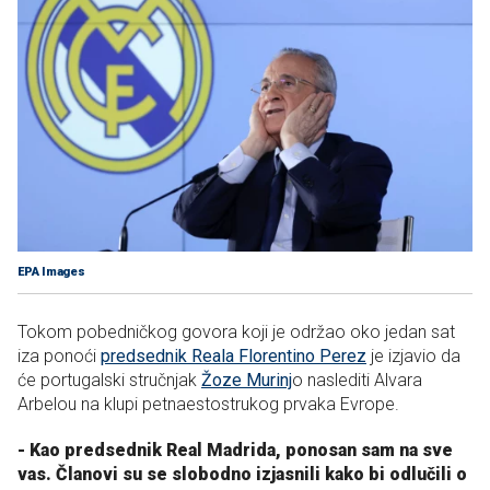
EPA Images
Tokom pobedničkog govora koji je održao oko jedan sat
iza ponoći
predsednik Reala Florentino Perez
je izjavio da
će portugalski stručnjak
Žoze Murinj
o naslediti Alvara
Arbelou na klupi petnaestostrukog prvaka Evrope.
- Kao predsednik Real Madrida, ponosan sam na sve
vas. Članovi su se slobodno izjasnili kako bi odlučili o