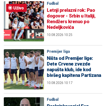
Fudbal
Uživo
Letnji prelazni rok: Pao
dogovor - Srbin u Italiji,
Rendžers krenuo po
Nedeljkovića
10.08.2026 10:25
Premijer liga
Ništa od Premijer lige:
Dete Crvene zvezde
napušta klub, ide kod
bivšeg kapitena Partizana
10.08.2026 10:17
Fudbal