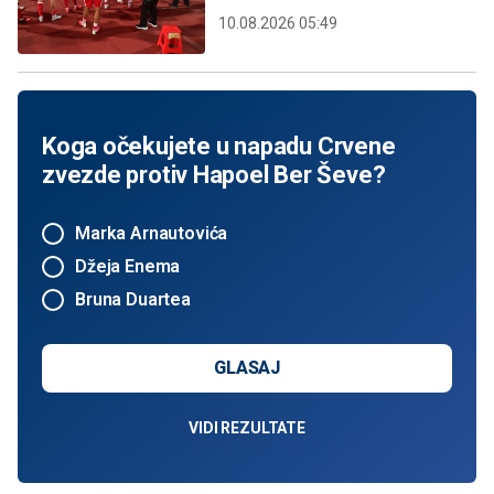
10.08.2026 05:49
Koga očekujete u napadu Crvene
zvezde protiv Hapoel Ber Ševe?
Marka Arnautovića
Džeja Enema
Bruna Duartea
GLASAJ
VIDI REZULTATE