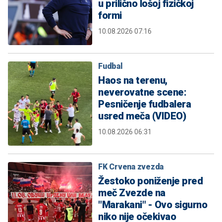
u prilično lošoj fizičkoj
formi
10.08.2026 07:16
Fudbal
Haos na terenu,
neverovatne scene:
Pesničenje fudbalera
usred meča (VIDEO)
10.08.2026 06:31
FK Crvena zvezda
Žestoko poniženje pred
meč Zvezde na
"Marakani" - Ovo sigurno
niko nije očekivao