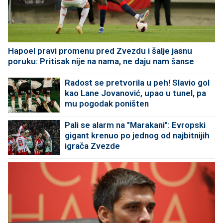
Hapoel pravi promenu pred Zvezdu i šalje jasnu
poruku: Pritisak nije na nama, ne daju nam šanse
Radost se pretvorila u peh! Slavio gol
kao Lane Jovanović, upao u tunel, pa
mu pogodak poništen
Pali se alarm na "Marakani": Evropski
gigant krenuo po jednog od najbitnijih
igrača Zvezde