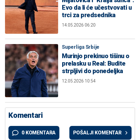
Evo da li će učestvovati u
trci za predsednika
14.05.2026 06:20
Superliga Srbije
Murinjo prekinuo tišinu o
prelasku u Real: Budite
strpljivi do ponedeljka
12.05.2026 10:54
Komentari
0 KOMENTARA
POŠALJI KOMENTAR