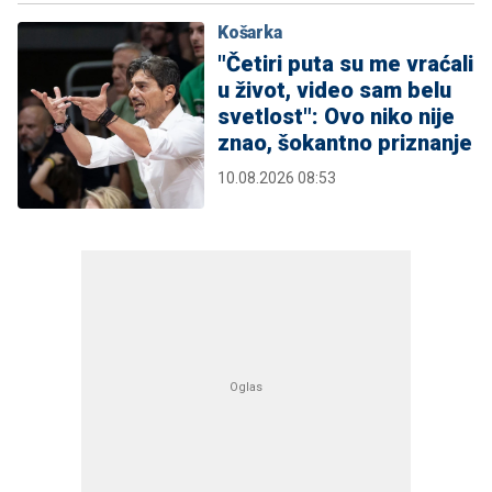
Košarka
"Četiri puta su me vraćali
u život, video sam belu
svetlost": Ovo niko nije
znao, šokantno priznanje
10.08.2026 08:53