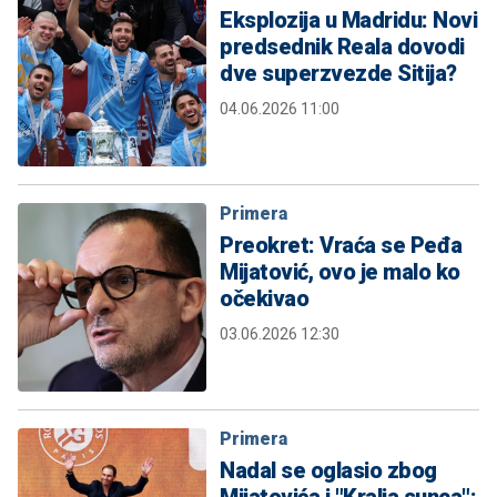
Eksplozija u Madridu: Novi
predsednik Reala dovodi
dve superzvezde Sitija?
04.06.2026 11:00
Primera
Preokret: Vraća se Peđa
Mijatović, ovo je malo ko
očekivao
03.06.2026 12:30
Primera
Nadal se oglasio zbog
Mijatovića i "Kralja sunca":