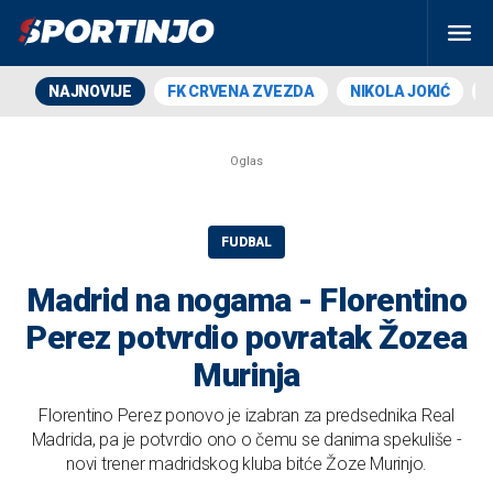
NAJNOVIJE
FK CRVENA ZVEZDA
NIKOLA JOKIĆ
FUDBAL
Madrid na nogama - Florentino
Perez potvrdio povratak Žozea
Murinja
Florentino Perez ponovo je izabran za predsednika Real
Madrida, pa je potvrdio ono o čemu se danima spekuliše -
novi trener madridskog kluba bitće Žoze Murinjo.