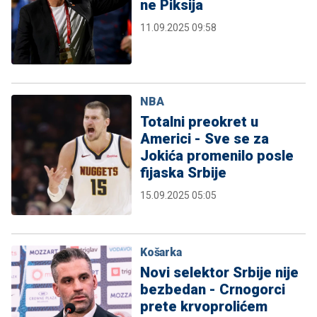
ne Piksija
11.09.2025 09:58
NBA
Totalni preokret u
Americi - Sve se za
Jokića promenilo posle
fijaska Srbije
15.09.2025 05:05
Košarka
Novi selektor Srbije nije
bezbedan - Crnogorci
prete krvoprolićem