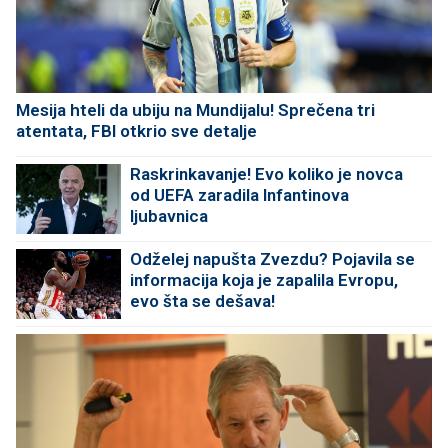
Mesija hteli da ubiju na Mundijalu! Sprečena tri
atentata, FBI otkrio sve detalje
Raskrinkavanje! Evo koliko je novca
od UEFA zaradila Infantinova
ljubavnica
Odželej napušta Zvezdu? Pojavila se
informacija koja je zapalila Evropu,
evo šta se dešava!