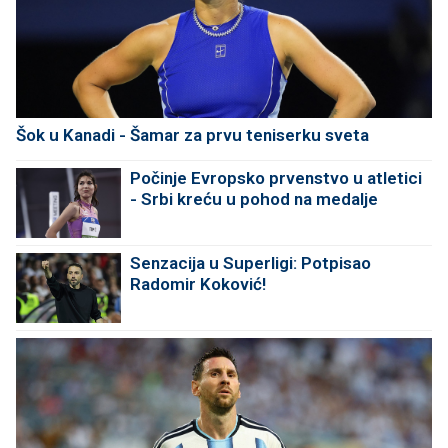
Šok u Kanadi - Šamar za prvu teniserku sveta
Počinje Evropsko prvenstvo u atletici
- Srbi kreću u pohod na medalje
Senzacija u Superligi: Potpisao
Radomir Koković!