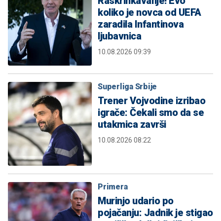
Raskrinkavanje! Evo
koliko je novca od UEFA
zaradila Infantinova
ljubavnica
10.08.2026 09:39
Superliga Srbije
Trener Vojvodine izribao
igrače: Čekali smo da se
utakmica završi
10.08.2026 08:22
Primera
Murinjo udario po
pojačanju: Jadnik je stigao