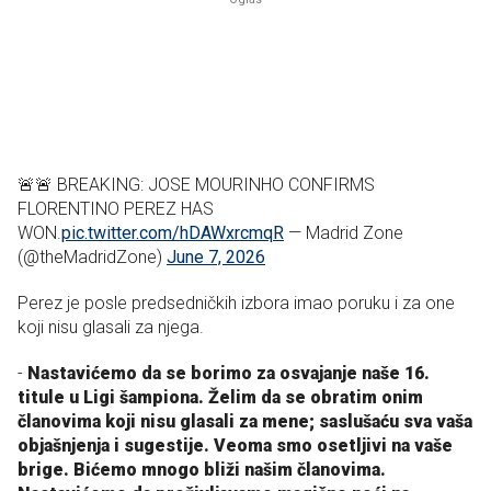
🚨🚨 BREAKING: JOSE MOURINHO CONFIRMS
FLORENTINO PEREZ HAS
WON.
pic.twitter.com/hDAWxrcmqR
— Madrid Zone
(@theMadridZone)
June 7, 2026
Perez je posle predsedničkih izbora imao poruku i za one
koji nisu glasali za njega.
-
Nastavićemo da se borimo za osvajanje naše 16.
titule u Ligi šampiona. Želim da se obratim onim
članovima koji nisu glasali za mene; saslušaću sva vaša
objašnjenja i sugestije. Veoma smo osetljivi na vaše
brige. Bićemo mnogo bliži našim članovima.