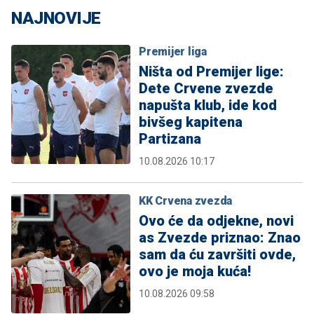
NAJNOVIJE
Premijer liga
Ništa od Premijer lige:
Dete Crvene zvezde
napušta klub, ide kod
bivšeg kapitena
Partizana
10.08.2026 10:17
KK Crvena zvezda
Ovo će da odjekne, novi
as Zvezde priznao: Znao
sam da ću završiti ovde,
ovo je moja kuća!
10.08.2026 09:58