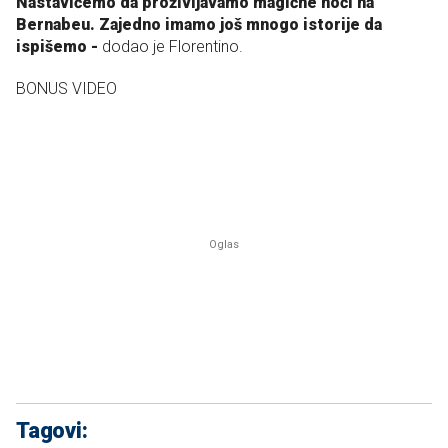
Nastavićemo da proživljavamo magične noći na
Bernabeu. Zajedno imamo još mnogo istorije da
ispišemo -
dodao je Florentino.
BONUS VIDEO
Tagovi: