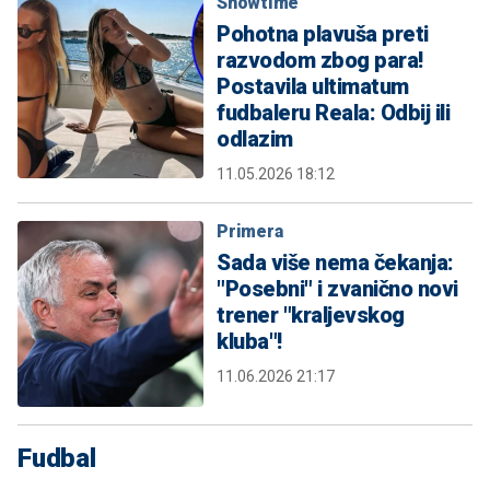
Showtime
Pohotna plavuša preti
razvodom zbog para!
Postavila ultimatum
fudbaleru Reala: Odbij ili
odlazim
11.05.2026 18:12
Primera
Sada više nema čekanja:
"Posebni" i zvanično novi
trener "kraljevskog
kluba"!
11.06.2026 21:17
Fudbal