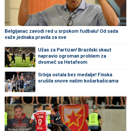
Belgijanac zavodi red u srpskom fudbalu! Od sada
važe jednaka pravila za sve
Užas za Partizan! Brazilski skaut
napravio ogroman problem za
dvomeč sa Hetafeom
Srbija ostala bez medalje! Finska
srušila snove našim košarkašicama