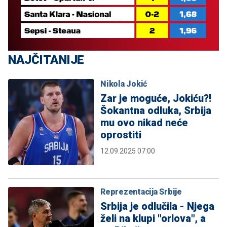
NAJČITANIJE
Nikola Jokić
Zar je moguće, Jokiću?!
Šokantna odluka, Srbija
mu ovo nikad neće
oprostiti
12.09.2025 07:00
Reprezentacija Srbije
Srbija je odlučila - Njega
želi na klupi "orlova", a