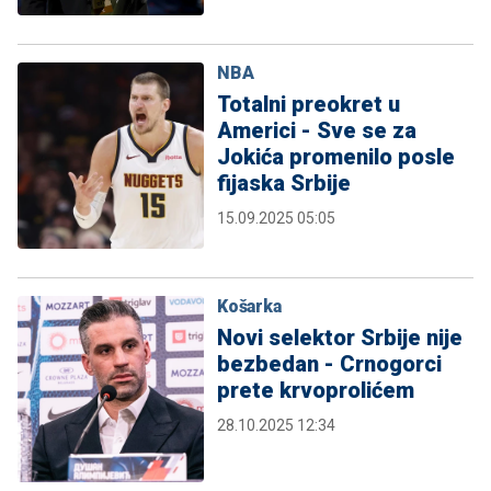
NBA
Totalni preokret u
Americi - Sve se za
Jokića promenilo posle
fijaska Srbije
15.09.2025 05:05
Košarka
Novi selektor Srbije nije
bezbedan - Crnogorci
prete krvoprolićem
28.10.2025 12:34