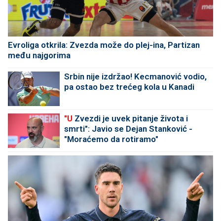
Evroliga otkrila: Zvezda može do plej-ina, Partizan
među najgorima
Srbin nije izdržao! Kecmanović vodio,
pa ostao bez trećeg kola u Kanadi
"U
Zvezdi je uvek pitanje života i
smrti": Javio se Dejan Stanković -
"Moraćemo da rotiramo"