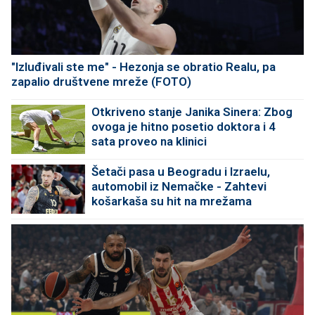
"Izluđivali ste me" - Hezonja se obratio Realu, pa
zapalio društvene mreže (FOTO)
Otkriveno stanje Janika Sinera: Zbog
ovoga je hitno posetio doktora i 4
sata proveo na klinici
Šetači pasa u Beogradu i Izraelu,
automobil iz Nemačke - Zahtevi
košarkaša su hit na mrežama