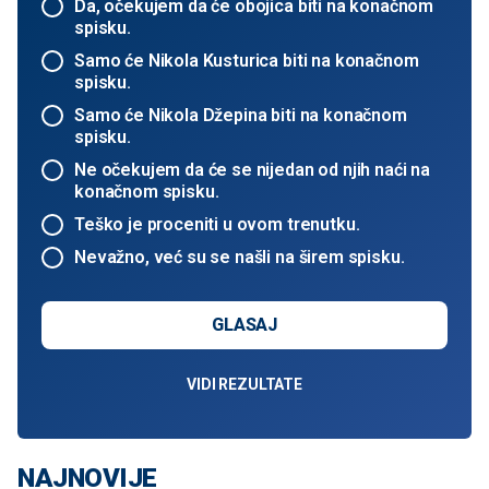
Da, očekujem da će obojica biti na konačnom
spisku.
Samo će Nikola Kusturica biti na konačnom
spisku.
Samo će Nikola Džepina biti na konačnom
spisku.
Ne očekujem da će se nijedan od njih naći na
konačnom spisku.
Teško je proceniti u ovom trenutku.
Nevažno, već su se našli na širem spisku.
GLASAJ
VIDI REZULTATE
NAJNOVIJE