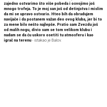
zajedno ostvarimo što više pobeda i osvojimo još
mnogo trofeja. To je moj san još od detinjstva i mislim
da mi se upravo ostvario. Hteo bih da obradujem
navijače i da postanem važan deo ovog kluba, jer bi to
za mene bilo nešto najlepše. Pratio sam Zvezdu još
od malih nogu, divio sam se tom velikom klubu i
nadam se da ću uskoro osetiti tu atmosferu i kao
igrač na terenu
- istakao je Balov.