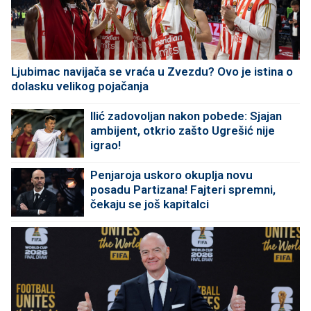
Ljubimac navijača se vraća u Zvezdu? Ovo je istina o
dolasku velikog pojačanja
Ilić zadovoljan nakon pobede: Sjajan
ambijent, otkrio zašto Ugrešić nije
igrao!
Penjaroja uskoro okuplja novu
posadu Partizana! Fajteri spremni,
čekaju se još kapitalci