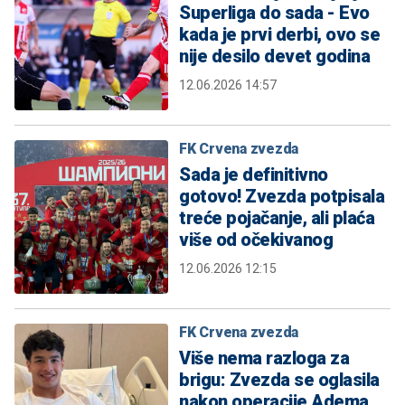
Superliga do sada - Evo
kada je prvi derbi, ovo se
nije desilo devet godina
12.06.2026 14:57
FK Crvena zvezda
Sada je definitivno
gotovo! Zvezda potpisala
treće pojačanje, ali plaća
više od očekivanog
12.06.2026 12:15
FK Crvena zvezda
Više nema razloga za
brigu: Zvezda se oglasila
nakon operacije Adema