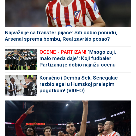
Najvažnije sa transfer pijace: Siti odbio ponudu,
Arsenal sprema bombu, Real završio posao?
OCENE - PARTIZAN!
"Mnogo zuji,
malo meda daje": Koji fudbaler
Partizana je dobio najnižu ocenu
protiv Tobola?
Konačno i Demba Sek: Senegalac
razbio egal u Humskoj prelepim
pogotkom! (VIDEO)