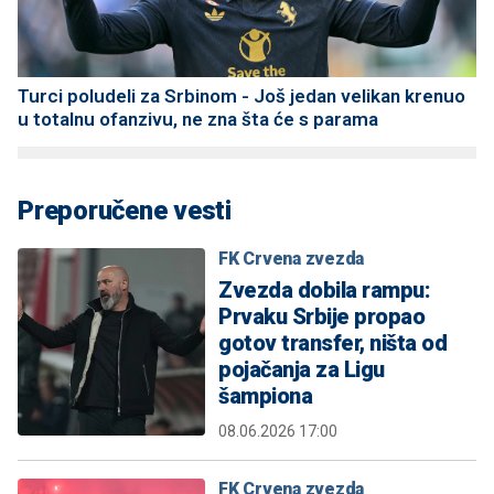
Turci poludeli za Srbinom - Još jedan velikan krenuo
u totalnu ofanzivu, ne zna šta će s parama
Preporučene vesti
FK Crvena zvezda
Zvezda dobila rampu:
Prvaku Srbije propao
gotov transfer, ništa od
pojačanja za Ligu
šampiona
08.06.2026 17:00
FK Crvena zvezda