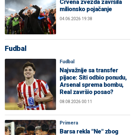
Crvena zvezda završila
milionsko pojačanje
04.06.2026 19:38
Fudbal
Fudbal
Najvažnije sa transfer
pijace: Siti odbio ponudu,
Arsenal sprema bombu,
Real završio posao?
08.08.2026 00:11
Primera
Barsa rekla "Ne" zbog