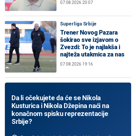
07.08.2026 20:07
Superliga Srbije
Trener Novog Pazara
šokirao sve izjavom o
Zvezdi: To je najlakša i
najteža utakmica za nas
07.08.2026 19:16
Da li očekujete da će se Nikola
Kusturica i Nikola Džepina naći na
konačnom spisku reprezentacije
Srbije?