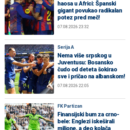
haosa u Africi: Španski
gigant povukao radikalan
potez pred meč!
07.08.2026 23:32
Serija A
Nema više srpskog u
Juventusu: Bosansko
čudo od deteta šokirao
sve i pričao na albanskom!
07.08.2026 22:05
FK Partizan
Finansijski bum za crno-
bele: Englezi iskeširali
milione, a deo kolača