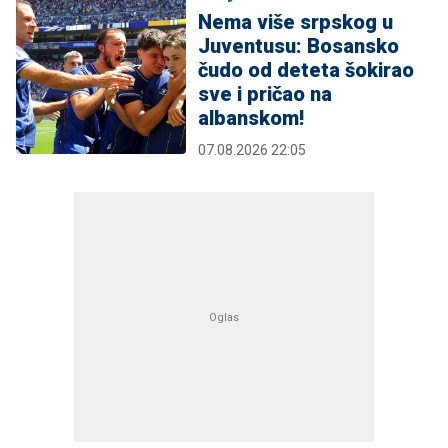
Nema više srpskog u
Juventusu: Bosansko
čudo od deteta šokirao
sve i pričao na
albanskom!
07.08.2026 22:05