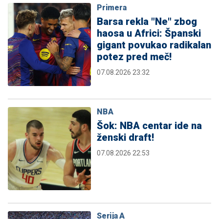
Primera
Barsa rekla "Ne" zbog
haosa u Africi: Španski
gigant povukao radikalan
potez pred meč!
07.08.2026 23:32
NBA
Šok: NBA centar ide na
ženski draft!
07.08.2026 22:53
Serija A