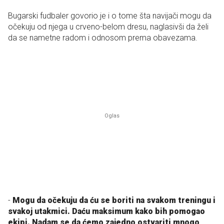
Bugarski fudbaler govorio je i o tome šta navijači mogu da
očekuju od njega u crveno-belom dresu, naglasivši da želi
da se nametne radom i odnosom prema obavezama.
-
Mogu da očekuju da ću se boriti na svakom treningu i
svakoj utakmici. Daću maksimum kako bih pomogao
ekipi. Nadam se da ćemo zajedno ostvariti mnogo