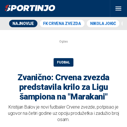
NAJNOVIJE
FK CRVENA ZVEZDA
NIKOLA JOKIĆ
FUDBAL
Zvanično: Crvena zvezda
predstavila krilo za Ligu
šampiona na "Marakani"
Kristijan Balov je novi fudbaler Crvene zvezde, potpisao je
ugovor na četiri godine uz opciju produžetka i zadužio broj
osam.