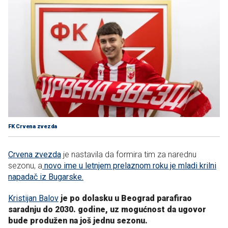
FK Crvena zvezda
Crvena zvezda
je nastavila da formira tim za narednu
sezonu, a
novo ime u letnjem prelaznom roku je mladi krilni
napadač iz Bugarske.
Kristijan Balov
je po dolasku u Beograd parafirao
saradnju do 2030. godine, uz mogućnost da ugovor
bude produžen na još jednu sezonu.