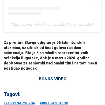
Објава коју дели FK Crvena zvezda (@crvenazvezdafk)
Za prvi tim Slavije odigrao je 56 takmičarskih
utakmica, uz učinak od šest golova i sedam
asistencija. Bio je član mlađih reprezentativnih
selekcija Bugarske, dok je u martu 2026. godine
debitovao za seniorski nacionalni tim i na tom meču
postigao pogodak.
BONUS VIDEO
Tagovi:
FK CRVENA ZVEZDA
KRISTIJAN BALOV