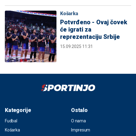
Košarka
Potvrđeno - Ovaj čovek
će igrati za
reprezentaciju Srbije
15.09.2025 11:31
Kategorije
Ostalo
Fudbal
O nama
Košarka
Impresum