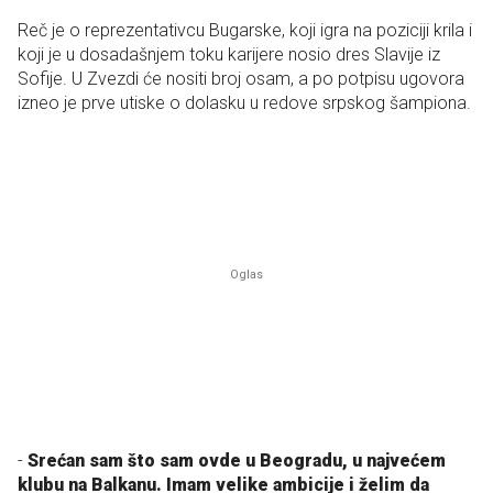
Reč je o reprezentativcu Bugarske, koji igra na poziciji krila i
koji je u dosadašnjem toku karijere nosio dres Slavije iz
Sofije. U Zvezdi će nositi broj osam, a po potpisu ugovora
izneo je prve utiske o dolasku u redove srpskog šampiona.
-
Srećan sam što sam ovde u Beogradu, u najvećem
klubu na Balkanu. Imam velike ambicije i želim da