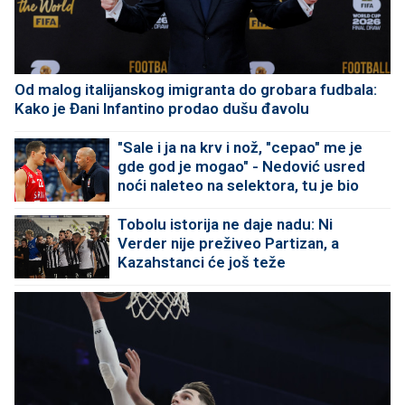
Od malog italijanskog imigranta do grobara fudbala:
Kako je Đani Infantino prodao dušu đavolu
"Sale i ja na krv i nož, "cepao" me je
gde god je mogao" - Nedović usred
noći naleteo na selektora, tu je bio
Tobolu istorija ne daje nadu: Ni
Verder nije preživeo Partizan, a
Kazahstanci će još teže