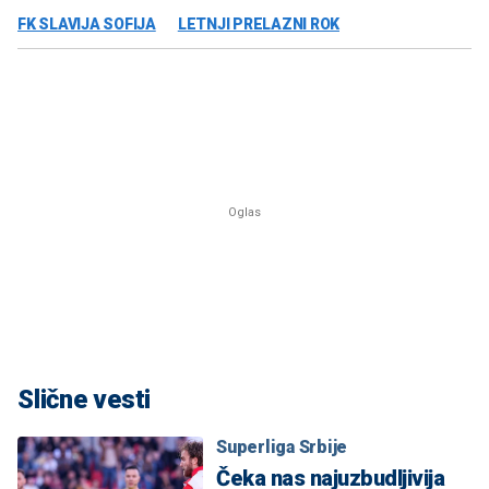
FK SLAVIJA SOFIJA
LETNJI PRELAZNI ROK
Slične vesti
Superliga Srbije
Čeka nas najuzbudljivija