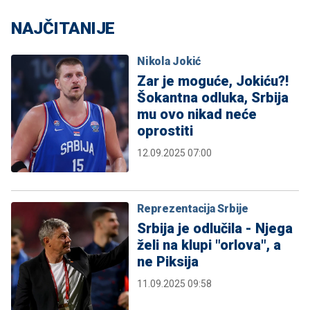
NAJČITANIJE
Nikola Jokić
Zar je moguće, Jokiću?!
Šokantna odluka, Srbija
mu ovo nikad neće
oprostiti
12.09.2025 07:00
Reprezentacija Srbije
Srbija je odlučila - Njega
želi na klupi "orlova", a
ne Piksija
11.09.2025 09:58