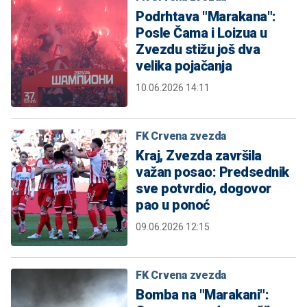
Podrhtava "Marakana":
Posle Čama i Loizua u
Zvezdu stižu još dva
velika pojačanja
10.06.2026 14:11
FK Crvena zvezda
Kraj, Zvezda završila
važan posao: Predsednik
sve potvrdio, dogovor
pao u ponoć
09.06.2026 12:15
FK Crvena zvezda
Bomba na "Marakani":