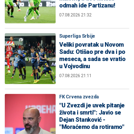
odmah ide Partizanu!
07.08.2026 21:32
Superliga Srbije
Veliki povratak u Novom
Sadu: Otišao pre dva i po
meseca, a sada se vratio
u Vojvodinu
07.08.2026 21:11
FK Crvena zvezda
"U Zvezdi je uvek pitanje
života i smrti": Javio se
Dejan Stanković -
"Moraćemo da rotiramo"