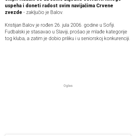
uspeha i doneti radost svim navijačima Crvene
zvezde
- zaključio je Balov.
Kristijan Balov je rođen 26. jula 2006. godine u Sofiji.
Fudbalski je stasavao u Slaviji, prošao je mlađe kategorije
tog kluba, a zatim je dobio priliku i u seniorskoj konkurenciji.