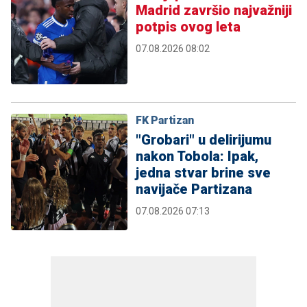
Madrid završio najvažniji
potpis ovog leta
07.08.2026 08:02
FK Partizan
"Grobari" u delirijumu
nakon Tobola: Ipak,
jedna stvar brine sve
navijače Partizana
07.08.2026 07:13