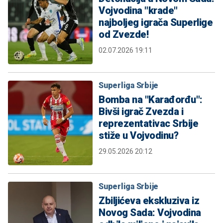
Vojvodina "krade"
najboljeg igrača Superlige
od Zvezde!
02.07.2026 19:11
Superliga Srbije
Bomba na "Karađorđu":
Bivši igrač Zvezda i
reprezentativac Srbije
stiže u Vojvodinu?
29.05.2026 20:12
Superliga Srbije
Zbiljićeva ekskluziva iz
Novog Sada: Vojvodina