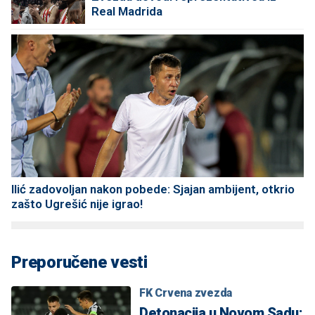
Real Madrida
Ilić zadovoljan nakon pobede: Sjajan ambijent, otkrio
zašto Ugrešić nije igrao!
Preporučene vesti
FK Crvena zvezda
Detonacija u Novom Sadu: