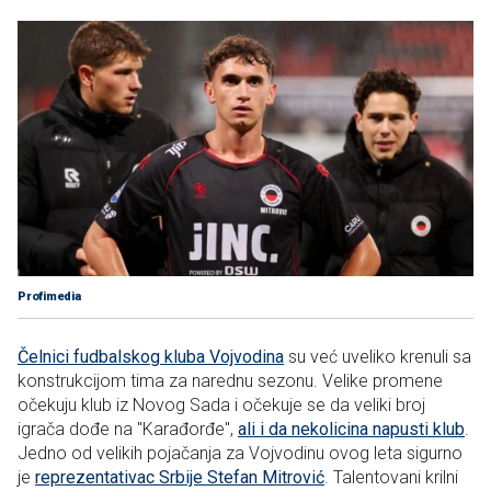
Profimedia
Čelnici fudbalskog kluba Vojvodina
su već uveliko krenuli sa
konstrukcijom tima za narednu sezonu. Velike promene
očekuju klub iz Novog Sada i očekuje se da veliki broj
igrača dođe na "Karađorđe",
ali i da nekolicina napusti klub
.
Jedno od velikih pojačanja za Vojvodinu ovog leta sigurno
je
reprezentativac Srbije Stefan Mitrović
. Talentovani krilni