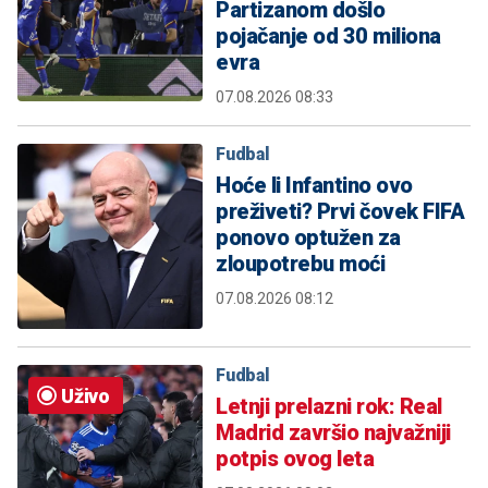
Partizanom došlo
pojačanje od 30 miliona
evra
07.08.2026 08:33
Fudbal
Hoće li Infantino ovo
preživeti? Prvi čovek FIFA
ponovo optužen za
zloupotrebu moći
07.08.2026 08:12
Fudbal
Uživo
Letnji prelazni rok: Real
Madrid završio najvažniji
potpis ovog leta