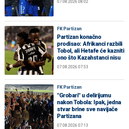
07.08.2026 08:02
FK Partizan
Partizan konačno
prodisao: Afrikanci razbili
Tobol, ali Hetafe će kazniti
ono što Kazahstanci nisu
07.08.2026 07:53
FK Partizan
"Grobari" u delirijumu
nakon Tobola: Ipak, jedna
stvar brine sve navijače
Partizana
07.08.2026 07:13