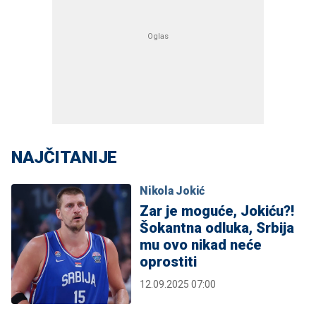
NAJČITANIJE
Nikola Jokić
Zar je moguće, Jokiću?!
Šokantna odluka, Srbija
mu ovo nikad neće
oprostiti
12.09.2025 07:00