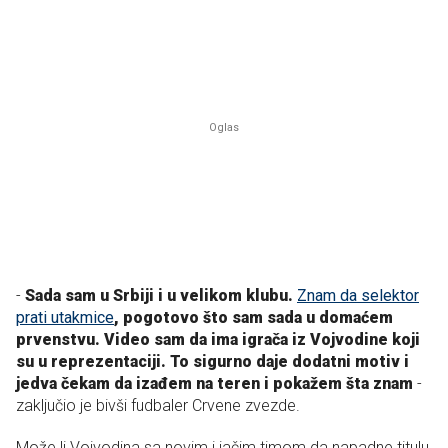
-
Sada sam u Srbiji i u velikom klubu.
Znam da selektor
prati utakmice
, pogotovo što sam sada u domaćem
prvenstvu. Video sam da ima igrača iz Vojvodine koji
su u reprezentaciji. To sigurno daje dodatni motiv i
jedva čekam da izađem na teren i pokažem šta znam
-
zaključio je bivši fudbaler Crvene zvezde.
Može li Vojvodina sa novim i jačim timom da napadne titulu