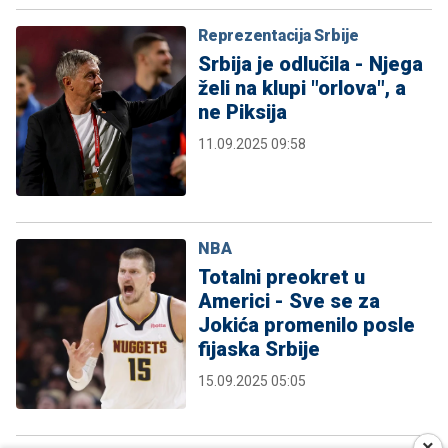
Reprezentacija Srbije
Srbija je odlučila - Njega
želi na klupi "orlova", a
ne Piksija
11.09.2025 09:58
NBA
Totalni preokret u
Americi - Sve se za
Jokića promenilo posle
fijaska Srbije
15.09.2025 05:05