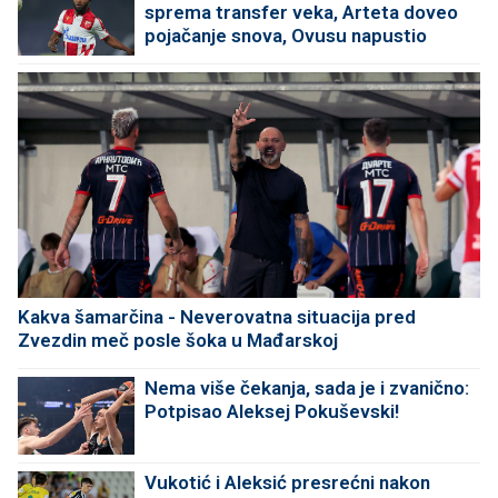
sprema transfer veka, Arteta doveo
pojačanje snova, Ovusu napustio
"Marakanu"
Kakva šamarčina - Neverovatna situacija pred
Zvezdin meč posle šoka u Mađarskoj
Nema više čekanja, sada je i zvanično:
Potpisao Aleksej Pokuševski!
Vukotić i Aleksić presrećni nakon