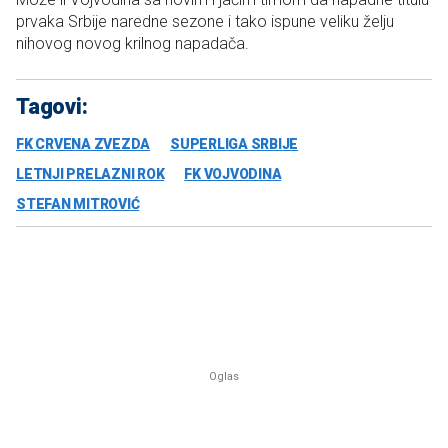
prvaka Srbije naredne sezone i tako ispune veliku želju
nihovog novog krilnog napadača.
Tagovi:
FK CRVENA ZVEZDA
SUPERLIGA SRBIJE
LETNJI PRELAZNI ROK
FK VOJVODINA
STEFAN MITROVIĆ