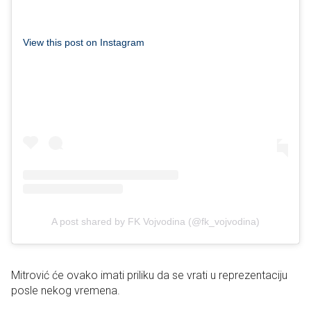
View this post on Instagram
A post shared by FK Vojvodina (@fk_vojvodina)
Mitrović će ovako imati priliku da se vrati u reprezentaciju
posle nekog vremena.