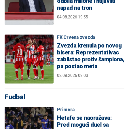
odbila milione i najavila
napad na tron
04.08.2026 19:55
FK Crvena zvezda
Zvezda krenula po novog
bisera: Reprezentativac
zablistao protiv šampiona,
pa postao meta
02.08.2026 08:03
Fudbal
Primera
Hetafe se naoružava:
Pred mogući duel sa