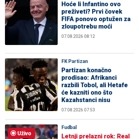
Hoće li Infantino ovo
preživeti? Prvi čovek
FIFA ponovo optužen za
zloupotrebu moći
07.08.2026 08:12
FK Partizan
Partizan konačno
prodisao: Afrikanci
razbili Tobol, ali Hetafe
će kazniti ono što
Kazahstanci nisu
07.08.2026 07:53
Fudbal
Uživo
Letnji prelazni rok: Real