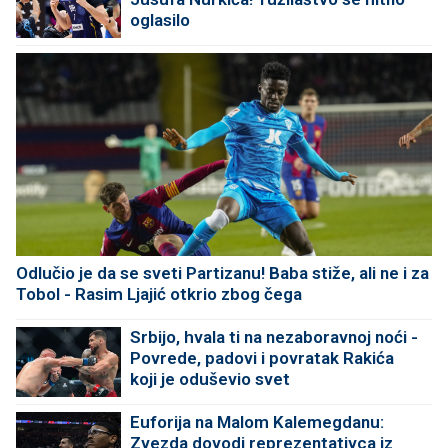
oglasilo
Odlučio je da se sveti Partizanu! Baba stiže, ali ne i za
Tobol - Rasim Ljajić otkrio zbog čega
Srbijo, hvala ti na nezaboravnoj noći -
Povrede, padovi i povratak Rakića
koji je oduševio svet
Euforija na Malom Kalemegdanu:
Zvezda dovodi reprezentativca iz