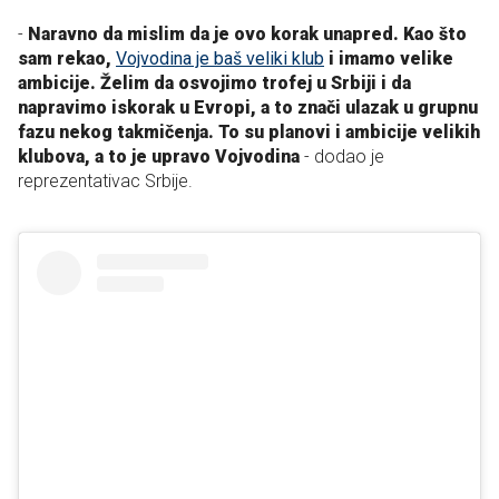
-
Naravno da mislim da je ovo korak unapred. Kao što
sam rekao,
Vojvodina je baš veliki klub
i imamo velike
ambicije. Želim da osvojimo trofej u Srbiji i da
napravimo iskorak u Evropi, a to znači ulazak u grupnu
fazu nekog takmičenja. To su planovi i ambicije velikih
klubova, a to je upravo Vojvodina
- dodao je
reprezentativac Srbije.