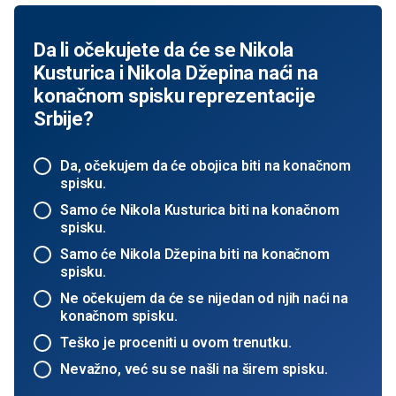
Da li očekujete da će se Nikola
Kusturica i Nikola Džepina naći na
konačnom spisku reprezentacije
Srbije?
Da, očekujem da će obojica biti na konačnom
spisku.
Samo će Nikola Kusturica biti na konačnom
spisku.
Samo će Nikola Džepina biti na konačnom
spisku.
Ne očekujem da će se nijedan od njih naći na
konačnom spisku.
Teško je proceniti u ovom trenutku.
Nevažno, već su se našli na širem spisku.