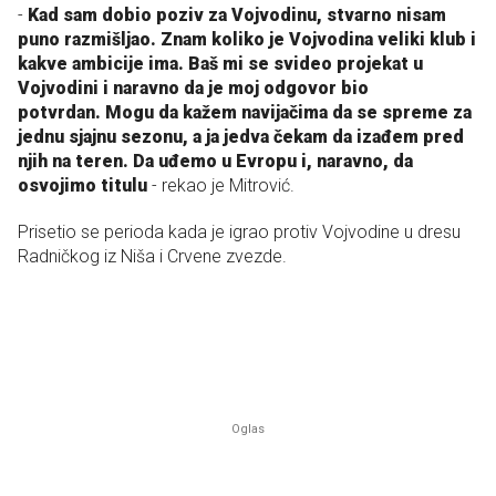
-
Kad sam dobio poziv za Vojvodinu, stvarno nisam
puno razmišljao. Znam koliko je Vojvodina veliki klub i
kakve ambicije ima. Baš mi se svideo projekat u
Vojvodini i naravno da je moj odgovor bio
potvrdan. Mogu da kažem navijačima da se spreme za
jednu sjajnu sezonu, a ja jedva čekam da izađem pred
njih na teren. Da uđemo u Evropu i, naravno, da
osvojimo titulu
- rekao je Mitrović.
Prisetio se perioda kada je igrao protiv Vojvodine u dresu
Radničkog iz Niša i Crvene zvezde.