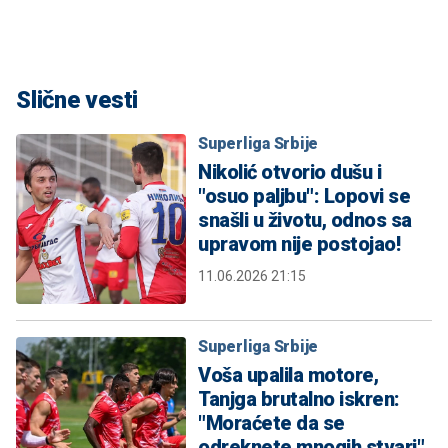
Slične vesti
Superliga Srbije
Nikolić otvorio dušu i
"osuo paljbu": Lopovi se
snašli u životu, odnos sa
upravom nije postojao!
11.06.2026 21:15
Superliga Srbije
Voša upalila motore,
Tanjga brutalno iskren:
"Moraćete da se
odreknete mnogih stvari"