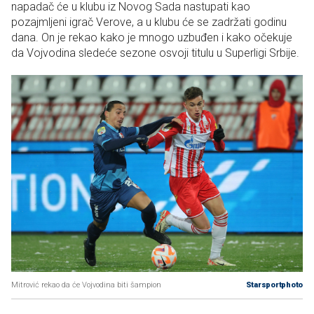
napadač će u klubu iz Novog Sada nastupati kao
pozajmljeni igrač Verove, a u klubu će se zadržati godinu
dana. On je rekao kako je mnogo uzbuđen i kako očekuje
da Vojvodina sledeće sezone osvoji titulu u Superligi Srbije.
Mitrović rekao da će Vojvodina biti šampion
Starsportphoto