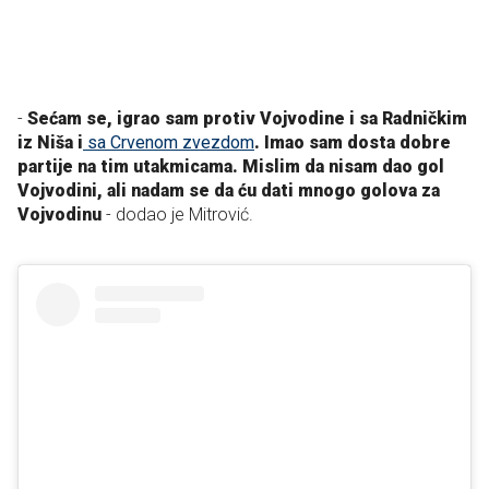
-
Sećam se, igrao sam protiv Vojvodine i sa Radničkim
iz Niša i
sa Crvenom zvezdom
. Imao sam dosta dobre
partije na tim utakmicama. Mislim da nisam dao gol
Vojvodini, ali nadam se da ću dati mnogo golova za
Vojvodinu
- dodao je Mitrović.