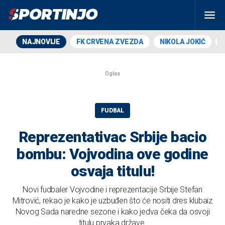
NAJNOVIJE
FK CRVENA ZVEZDA
NIKOLA JOKIĆ
FUDBAL
Reprezentativac Srbije bacio
bombu: Vojvodina ove godine
osvaja titulu!
Novi fudbaler Vojvodine i reprezentacije Srbije Stefan
Mitrović, rekao je kako je uzbuđen što će nositi dres klubaiz
Novog Sada naredne sezone i kako jedva čeka da osvoji
titulu prvaka države.