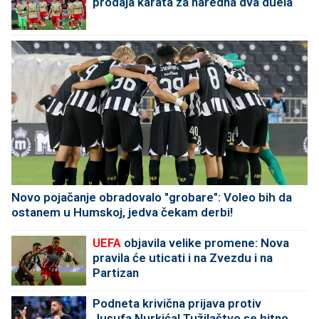
prodaja karata za naredna dva duela
Novo pojačanje obradovalo "grobare": Voleo bih da
ostanem u Humskoj, jedva čekam derbi!
UEFA
objavila velike promene: Nova
pravila će uticati i na Zvezdu i na
Partizan
Podneta krivična prijava protiv
Jusufa Nurkića! Tužilaštvo se hitno