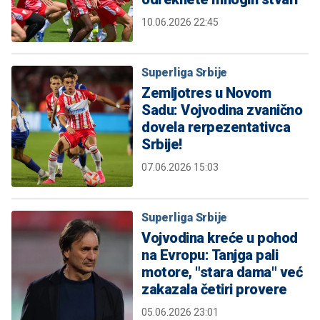
10.06.2026 22:45
Superliga Srbije
Zemljotres u Novom
Sadu: Vojvodina zvanično
dovela rerpezentativca
Srbije!
07.06.2026 15:03
Superliga Srbije
Vojvodina kreće u pohod
na Evropu: Tanjga pali
motore, "stara dama" već
zakazala četiri provere
05.06.2026 23:01