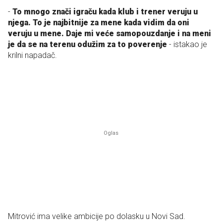
-
To mnogo znači igraču kada klub i trener veruju u
njega. To je najbitnije za mene kada vidim da oni
veruju u mene. Daje mi veće samopouzdanje i na meni
je da se na terenu odužim za to poverenje
- istakao je
krilni napadač.
Mitrović ima velike ambicije po dolasku u Novi Sad.