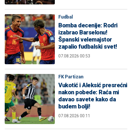
Fudbal
Bomba decenije: Rodri
izabrao Barselonu!
Španski velemajstor
zapalio fudbalski svet!
07.08.2026 00:53
FK Partizan
Vukotić i Aleksić presrećni
nakon pobede: Raća mi
davao savete kako da
budem bolji!
07.08.2026 00:11