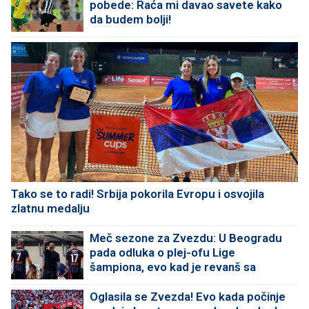
pobede: Raća mi davao savete kako
da budem bolji!
Tako se to radi! Srbija pokorila Evropu i osvojila
zlatnu medalju
Meč sezone za Zvezdu: U Beogradu
pada odluka o plej-ofu Lige
šampiona, evo kad je revanš sa
Izraelcima
Oglasila se Zvezda! Evo kada počinje