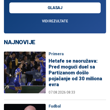
GLASAJ
VIDI REZULTATE
NAJNOVIJE
Primera
Hetafe se naoružava:
Pred mogući duel sa
Partizanom došlo
pojačanje od 30 miliona
evra
07.08.2026 08:33
Fudbal