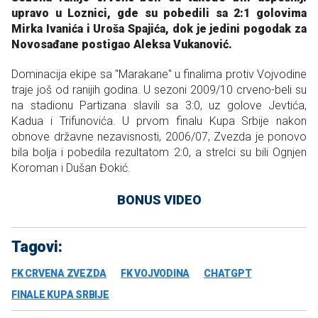
upravo u Loznici, gde su pobedili sa 2:1 golovima
Mirka Ivanića i Uroša Spajića, dok je jedini pogodak za
Novosađane postigao Aleksa Vukanović.
Dominacija ekipe sa "Marakane" u finalima protiv Vojvodine
traje još od ranijih godina. U sezoni 2009/10 crveno-beli su
na stadionu Partizana slavili sa 3:0, uz golove Jevtića,
Kadua i Trifunovića. U prvom finalu Kupa Srbije nakon
obnove državne nezavisnosti, 2006/07, Zvezda je ponovo
bila bolja i pobedila rezultatom 2:0, a strelci su bili Ognjen
Koroman i Dušan Đokić.
BONUS VIDEO
Tagovi:
FK CRVENA ZVEZDA
FK VOJVODINA
CHATGPT
FINALE KUPA SRBIJE