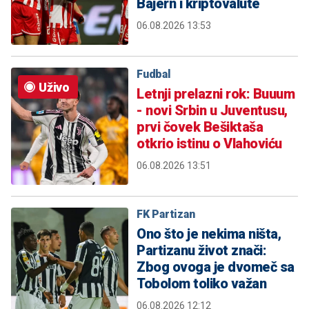
Bajern i kriptovalute
06.08.2026 13:53
Fudbal
Uživo
Letnji prelazni rok: Buuum
- novi Srbin u Juventusu,
prvi čovek Bešiktaša
otkrio istinu o Vlahoviću
06.08.2026 13:51
FK Partizan
Ono što je nekima ništa,
Partizanu život znači:
Zbog ovoga je dvomeč sa
Tobolom toliko važan
06.08.2026 12:12