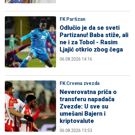
FK Partizan
Odlučio je da se sveti
Partizanu! Baba stiže, ali
ne i za Tobol - Rasim
Ljajić otkrio zbog čega
06.08.2026 14:16
FK Crvena zvezda
Neverovatna priča o
transferu napadača
Zvezde: U sve su
umešani Bajern i
kriptovalute
06.08.2026 13:53