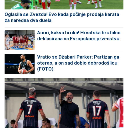
Oglasila se Zvezda! Evo kada počinje prodaja karata
za naredna dva duela
Auuu, kakva bruka! Hrvatska brutalno
deklasirana na Evropskom prvenstvu
Vratio se Džabari Parker: Partizan ga
oterao, a on sad dobio dobrodošlicu
(FOTO)