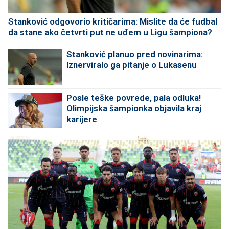
Stanković odgovorio kritičarima: Mislite da će fudbal
da stane ako četvrti put ne uđem u Ligu šampiona?
Stanković planuo pred novinarima:
Iznerviralo ga pitanje o Lukasenu
Posle teške povrede, pala odluka!
Olimpijska šampionka objavila kraj
karijere