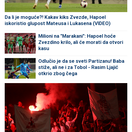
Da li je moguće?! Kakav kiks Zvezde, Hapoel
iskoristio glupost Mateusa i Lukasena (VIDEO)
Milioni na "Marakani": Hapoel hoće
Zvezdino krilo, ali će morati da otvori
kasu
Odlučio je da se sveti Partizanu! Baba
stiže, ali ne i za Tobol - Rasim Ljajić
otkrio zbog čega