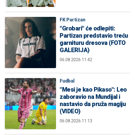
FK Partizan
"Grobari" će odlepiti:
Partizan predstavio treću
garnituru dresova (FOTO
GALERIJA)
06.08.2026 11:42
Fudbal
"Mesi je kao Pikaso": Leo
zaboravio na Mundijal i
nastavio da pruža magiju
(VIDEO)
06.08.2026 11:13