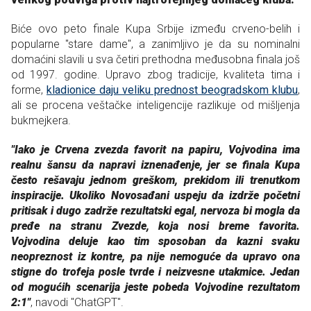
Biće ovo peto finale Kupa Srbije između crveno-belih i
popularne "stare dame", a zanimljivo je da su nominalni
domaćini slavili u sva četiri prethodna međusobna finala još
od 1997. godine. Upravo zbog tradicije, kvaliteta tima i
forme,
kladionice daju veliku prednost beogradskom klubu
,
ali se procena veštačke inteligencije razlikuje od mišljenja
bukmejkera.
"Iako je Crvena zvezda favorit na papiru, Vojvodina ima
realnu šansu da napravi iznenađenje, jer se finala Kupa
često rešavaju jednom greškom, prekidom ili trenutkom
inspiracije. Ukoliko Novosađani uspeju da izdrže početni
pritisak i dugo zadrže rezultatski egal, nervoza bi mogla da
pređe na stranu Zvezde, koja nosi breme favorita.
Vojvodina deluje kao tim sposoban da kazni svaku
neopreznost iz kontre, pa nije nemoguće da upravo ona
stigne do trofeja posle tvrde i neizvesne utakmice. Jedan
od mogućih scenarija jeste pobeda Vojvodine rezultatom
2:1"
, navodi "ChatGPT".