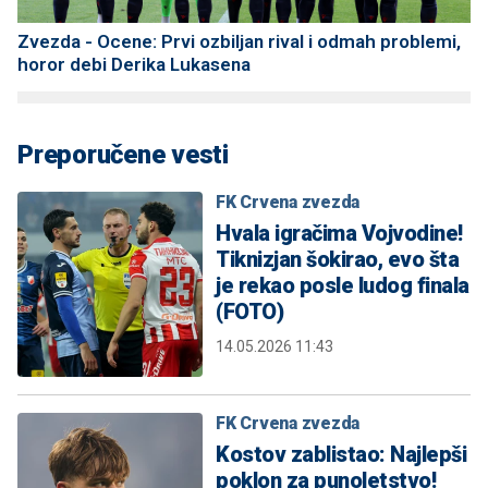
Zvezda - Ocene: Prvi ozbiljan rival i odmah problemi,
horor debi Derika Lukasena
Preporučene vesti
FK Crvena zvezda
Hvala igračima Vojvodine!
Tiknizjan šokirao, evo šta
je rekao posle ludog finala
(FOTO)
14.05.2026 11:43
FK Crvena zvezda
Kostov zablistao: Najlepši
poklon za punoletstvo!