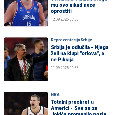
mu ovo nikad neće
oprostiti
12.09.2025 07:00
Reprezentacija Srbije
Srbija je odlučila - Njega
želi na klupi "orlova", a
ne Piksija
11.09.2025 09:58
NBA
Totalni preokret u
Americi - Sve se za
Jokića promenilo posle