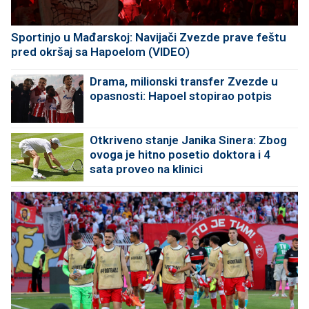
Sportinjo u Mađarskoj: Navijači Zvezde prave feštu
pred okršaj sa Hapoelom (VIDEO)
Drama, milionski transfer Zvezde u
opasnosti: Hapoel stopirao potpis
Otkriveno stanje Janika Sinera: Zbog
ovoga je hitno posetio doktora i 4
sata proveo na klinici