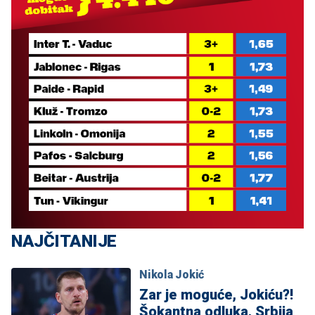
NAJČITANIJE
Nikola Jokić
Zar je moguće, Jokiću?!
Šokantna odluka, Srbija