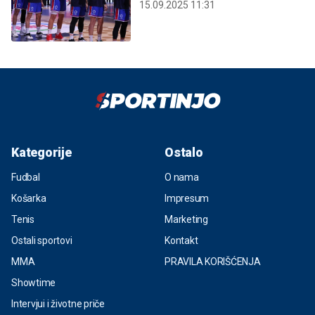
15.09.2025 11:31
Kategorije
Ostalo
Fudbal
O nama
Košarka
Impresum
Tenis
Marketing
Ostali sportovi
Kontakt
MMA
PRAVILA KORIŠĆENJA
Showtime
Intervjui i životne priče