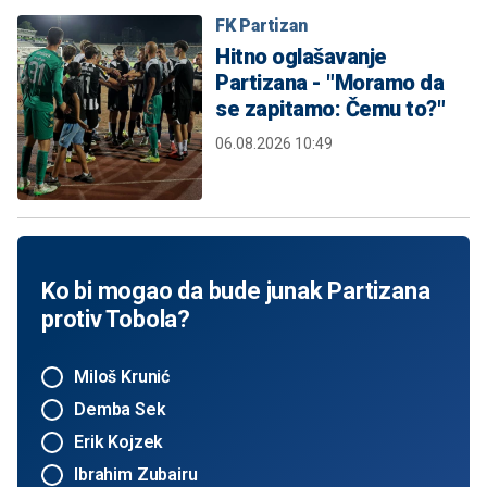
FK Partizan
Hitno oglašavanje
Partizana - "Moramo da
se zapitamo: Čemu to?"
06.08.2026 10:49
Ko bi mogao da bude junak Partizana
protiv Tobola?
Miloš Krunić
Demba Sek
Erik Kojzek
Ibrahim Zubairu