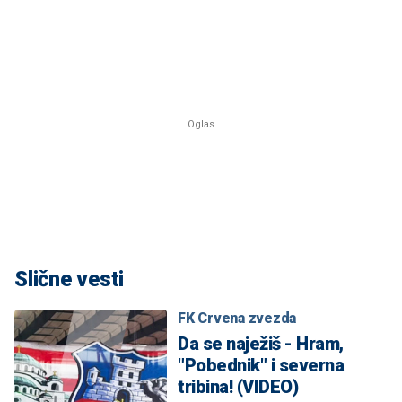
Slične vesti
FK Crvena zvezda
Da se naježiš - Hram,
"Pobednik" i severna
tribina! (VIDEO)