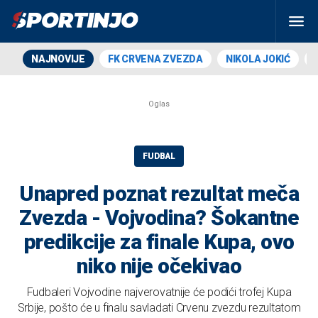
NAJNOVIJE
FK CRVENA ZVEZDA
NIKOLA JOKIĆ
FUDBAL
Unapred poznat rezultat meča
Zvezda - Vojvodina? Šokantne
predikcije za finale Kupa, ovo
niko nije očekivao
Fudbaleri Vojvodine najverovatnije će podići trofej Kupa
Srbije, pošto će u finalu savladati Crvenu zvezdu rezultatom