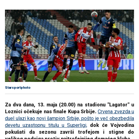
Starsportphoto
Za dva dana, 13. maja (20.00) na stadionu "Lagator" u
Loznici očekuje nas finale Kupa Srbije.
Crvena zvezda u
duel ulazi kao novi šampion Srbije, pošto je već obezbedila
devetu uzastopnu titulu u Superligi,
dok će Vojvodina
pokušati da sezonu završi trofejom i stigne do
velikog podviga protiv najtrofejnijeg domaćeg kluba.