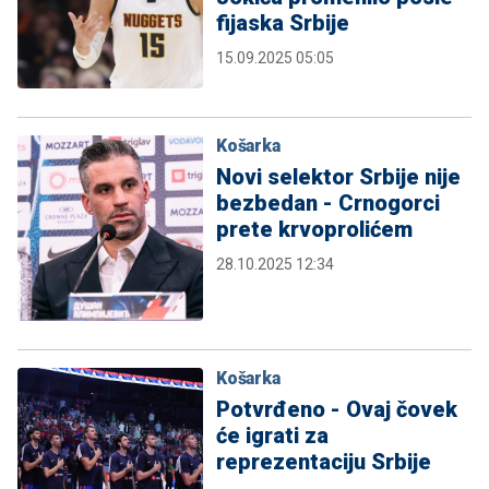
fijaska Srbije
15.09.2025 05:05
Košarka
Novi selektor Srbije nije
bezbedan - Crnogorci
prete krvoprolićem
28.10.2025 12:34
Košarka
Potvrđeno - Ovaj čovek
će igrati za
reprezentaciju Srbije