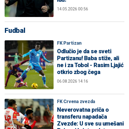
14.05.2026 00:56
Fudbal
FK Partizan
Odlučio je da se sveti
Partizanu! Baba stiže, ali
ne i za Tobol - Rasim Ljajić
otkrio zbog čega
06.08.2026 14:16
FK Crvena zvezda
Neverovatna priča o
transferu napadača
Zvezde: U sve su umešani