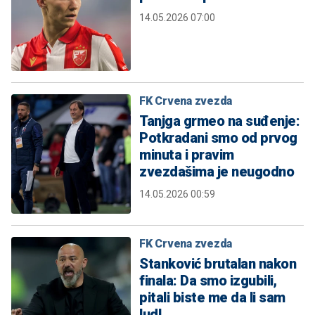
14.05.2026 07:00
FK Crvena zvezda
Tanjga grmeo na suđenje:
Potkradani smo od prvog
minuta i pravim
zvezdašima je neugodno
14.05.2026 00:59
FK Crvena zvezda
Stanković brutalan nakon
finala: Da smo izgubili,
pitali biste me da li sam
lud!