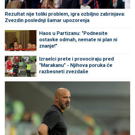
Rezultat nije toliki problem, igra ozbiljno zabrinjava:
Zvezdin poslednji šamar upozorenja
Haos u Partizanu: "Podnesite
ostavke odmah, nemate ni plan ni
znanje!"
Izraelci prete i provociraju pred
"Marakanu" - Njihova poruka će
razbesneti zvezdaše