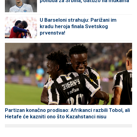
ponuda za Srbina, Gatuzo na mukama
U Barseloni strahuju: Parižani im
kradu heroja finala Svetskog
prvenstva!
Partizan konačno prodisao: Afrikanci razbili Tobol, ali
Hetafe će kazniti ono što Kazahstanci nisu