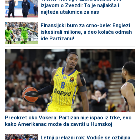
izjavom o Zvezdi: To je najlakša i
najteža utakmica za nas
Finansijski bum za crno-bele: Englezi
iskeširali milione, a deo kolača odmah
ide Partizanu!
Preokret oko Vokera: Partizan nije ispao iz trke, evo
kako Amerikanac može da završi u Humskoj
Letnji prelazni rok: Vodiće se ozbiljna