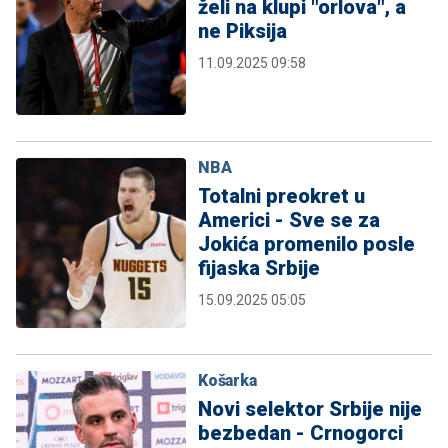
želi na klupi "orlova", a
ne Piksija
11.09.2025 09:58
NBA
Totalni preokret u
Americi - Sve se za
Jokića promenilo posle
fijaska Srbije
15.09.2025 05:05
Košarka
Novi selektor Srbije nije
bezbedan - Crnogorci