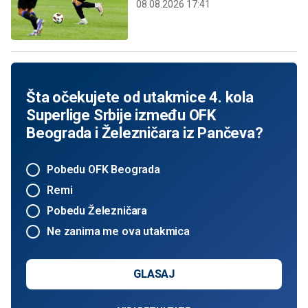
08.08.2026 17:41
Šta očekujete od utakmice 4. kola
Superlige Srbije između OFK
Beograda i Železničara iz Pančeva?
Pobedu OFK Beograda
Remi
Pobedu Železničara
Ne zanima me ova utakmica
GLASAJ