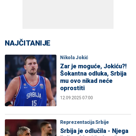
NAJČITANIJE
Nikola Jokić
Zar je moguće, Jokiću?!
Šokantna odluka, Srbija
mu ovo nikad neće
oprostiti
12.09.2025 07:00
Reprezentacija Srbije
Srbija je odlučila - Njega