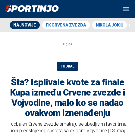
NAJNOVIJE
FK CRVENA ZVEZDA
NIKOLA JOKIĆ
FUDBAL
Šta? Isplivale kvote za finale
Kupa između Crvene zvezde i
Vojvodine, malo ko se nadao
ovakvom iznenađenju
Fudbaleri Crvene zvezde smatraju se ubedljivim favoritima
uoči predstojećeg susreta sa ekipom Vojvodine (13. maj,