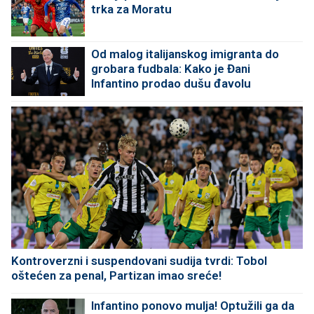
trka za Moratu
Od malog italijanskog imigranta do
grobara fudbala: Kako je Đani
Infantino prodao dušu đavolu
Kontroverzni i suspendovani sudija tvrdi: Tobol
oštećen za penal, Partizan imao sreće!
Infantino ponovo mulja! Optužili ga da