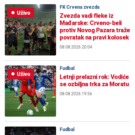
FK Crvena zvezda
Uživo
Zvezda vadi fleke iz
Mađarske: Crveno-beli
protiv Novog Pazara traže
povratak na pravi kolosek
08.08.2026 20:04
Fudbal
Uživo
Letnji prelazni rok: Vodiće
se ozbiljna trka za Moratu
08.08.2026 19:56
Fudbal