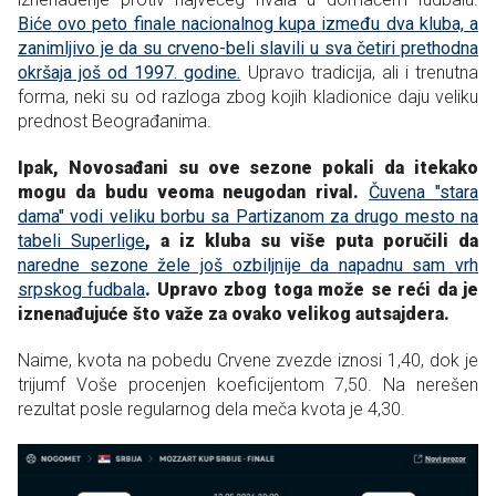
Biće ovo peto finale nacionalnog kupa između dva kluba, a
zanimljivo je da su crveno-beli slavili u sva četiri prethodna
okršaja još od 1997. godine.
Upravo tradicija, ali i trenutna
forma, neki su od razloga zbog kojih kladionice daju veliku
prednost Beograđanima.
Ipak, Novosađani su ove sezone pokali da itekako
mogu da budu veoma neugodan rival.
Čuvena "stara
dama" vodi veliku borbu sa Partizanom za drugo mesto na
tabeli Superlige
, a iz kluba su više puta poručili da
naredne sezone žele još ozbiljnije da napadnu sam vrh
srpskog fudbala
. Upravo zbog toga može se reći da je
iznenađujuće što važe za ovako velikog autsajdera.
Naime, kvota na pobedu Crvene zvezde iznosi 1,40, dok je
trijumf Voše procenjen koeficijentom 7,50. Na nerešen
rezultat posle regularnog dela meča kvota je 4,30.