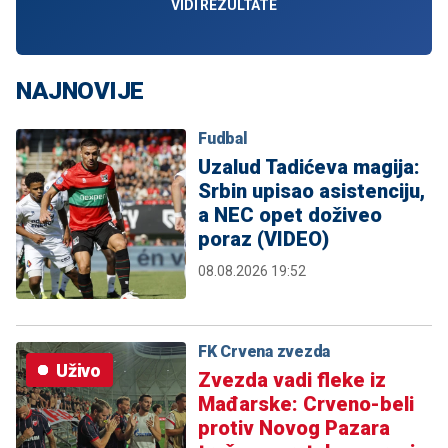
VIDI REZULTATE
NAJNOVIJE
Fudbal
Uzalud Tadićeva magija:
Srbin upisao asistenciju,
a NEC opet doživeo
poraz (VIDEO)
08.08.2026 19:52
FK Crvena zvezda
Uživo
Zvezda vadi fleke iz
Mađarske: Crveno-beli
protiv Novog Pazara