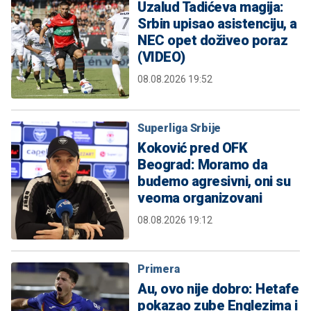
Uzalud Tadićeva magija:
Srbin upisao asistenciju, a
NEC opet doživeo poraz
(VIDEO)
08.08.2026 19:52
Superliga Srbije
Koković pred OFK
Beograd: Moramo da
budemo agresivni, oni su
veoma organizovani
08.08.2026 19:12
Primera
Au, ovo nije dobro: Hetafe
pokazao zube Englezima i