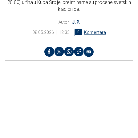
20.00) u finalu Kupa Srbije, preliminarne su procene svetskih
kladionica.
Autor:
J. P.
08.05.2026
12:33
0
Komentara