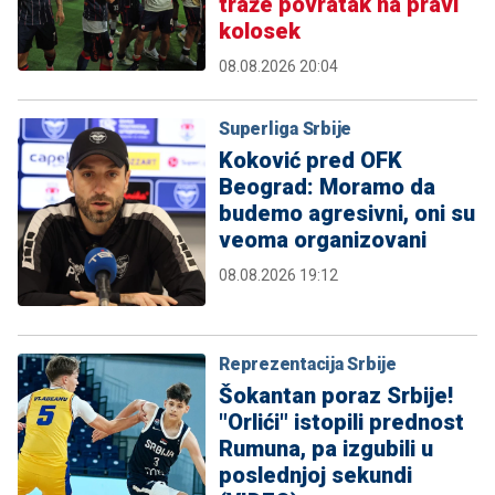
traže povratak na pravi
kolosek
08.08.2026 20:04
Superliga Srbije
Koković pred OFK
Beograd: Moramo da
budemo agresivni, oni su
veoma organizovani
08.08.2026 19:12
Reprezentacija Srbije
Šokantan poraz Srbije!
"Orlići" istopili prednost
Rumuna, pa izgubili u
poslednjoj sekundi