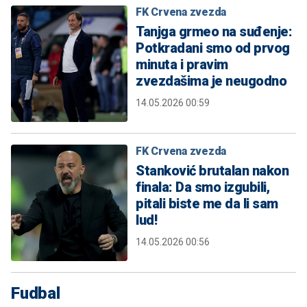
FK Crvena zvezda
Tanjga grmeo na suđenje:
Potkradani smo od prvog
minuta i pravim
zvezdašima je neugodno
14.05.2026 00:59
FK Crvena zvezda
Stanković brutalan nakon
finala: Da smo izgubili,
pitali biste me da li sam
lud!
14.05.2026 00:56
Fudbal