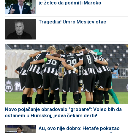
je želeo da podmiti Maroko
Tragedija! Umro Mesijev otac
Novo pojačanje obradovalo "grobare": Voleo bih da
ostanem u Humskoj, jedva čekam derbi!
Au, ovo nije dobro: Hetafe pokazao