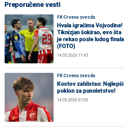
Preporučene vesti
FK Crvena zvezda
Hvala igračima Vojvodine!
Tiknizjan šokirao, evo šta
je rekao posle ludog finala
(FOTO)
14.05.2026 11:43
FK Crvena zvezda
Kostov zablistao: Najlepši
poklon za punoletstvo!
14.05.2026 07:00