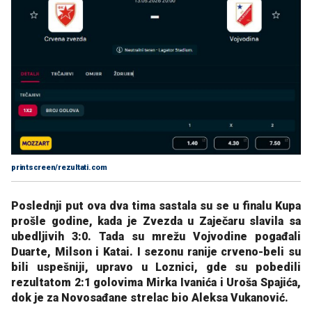
printscreen/rezultati.com
Poslednji put ova dva tima sastala su se u finalu Kupa
prošle godine, kada je Zvezda u Zaječaru slavila sa
ubedljivih 3:0. Tada su mrežu Vojvodine pogađali
Duarte, Milson i Katai. I sezonu ranije crveno-beli su
bili uspešniji, upravo u Loznici, gde su pobedili
rezultatom 2:1 golovima Mirka Ivanića i Uroša Spajića,
dok je za Novosađane strelac bio Aleksa Vukanović.