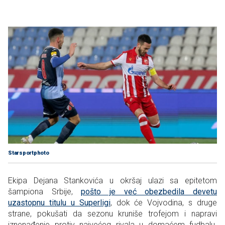
Starsportphoto
Ekipa Dejana Stankovića u okršaj ulazi sa epitetom
šampiona Srbije,
pošto je već obezbedila devetu
uzastopnu titulu u Superligi
, dok će Vojvodina, s druge
strane, pokušati da sezonu kruniše trofejom i napravi
iznenađenje protiv najvećeg rivala u domaćem fudbalu.