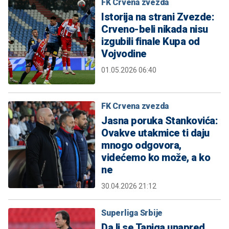
FK Crvena zvezda
Istorija na strani Zvezde:
Crveno-beli nikada nisu
izgubili finale Kupa od
Vojvodine
01.05.2026 06:40
FK Crvena zvezda
Jasna poruka Stankovića:
Ovakve utakmice ti daju
mnogo odgovora,
videćemo ko može, a ko
ne
30.04.2026 21:12
Superliga Srbije
Da li se Tanjga unapred