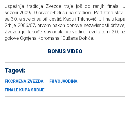
Uspešnija tradicija Zvezde traje još od ranijih finala. U
sezoni 2009/10 crveno-beli su na stadionu Partizana slavili
sa 3:0, a strelci su bili Jevtić, Kadu i Trifunović. U finalu Kupa
Srbije 2006/07, prvom nakon obnove nezavisnosti države,
Zvezda je takođe savladala Vojvodinu rezultatom 2:0, uz
golove Ognjena Koromana i Dušana Đokića.
BONUS VIDEO
Tagovi:
FK CRVENA ZVEZDA
FK VOJVODINA
FINALE KUPA SRBIJE