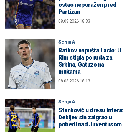
ostao neporažen pred
Partizan
08.08.2026 18:33
Serija A
Ratkov napušta Lacio: U
Rim stigla ponuda za
Srbina, Gatuzo na
mukama
08.08.2026 18:13
Serija A
Stanković u dresu Intera:
Dekijev sin zaigrao u
pobedi nad Juventusom