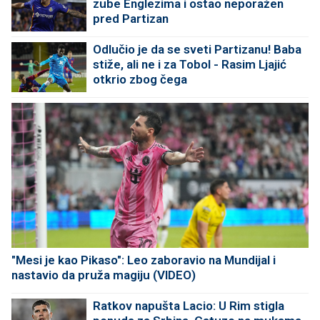
zube Englezima i ostao neporažen
pred Partizan
Odlučio je da se sveti Partizanu! Baba
stiže, ali ne i za Tobol - Rasim Ljajić
otkrio zbog čega
"Mesi je kao Pikaso": Leo zaboravio na Mundijal i
nastavio da pruža magiju (VIDEO)
Ratkov napušta Lacio: U Rim stigla