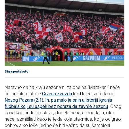
Starsportphoto
Naravno da na kraju sezone ni za one na "Marakani" neće
biti problem što je
Crvena zvezda
kod kuće izgubila od
Novog Pazara (2:1). Ih, pa malo je onih u istoriji igranja
fudbala koji su uspeli bez poraza da završe sezonu
. Onog
dana kad bude proslava, dodela pehara i medalja, niko
neće razmišljati kako je tekla koja utakmica, ko je odigrao
dobro, a ko loše, jedino će biti važno da su šampioni.