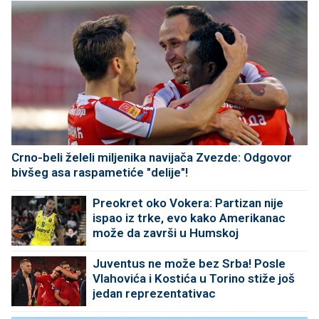
Crno-beli želeli miljenika navijača Zvezde: Odgovor
bivšeg asa raspametiće "delije"!
Preokret oko Vokera: Partizan nije
ispao iz trke, evo kako Amerikanac
može da završi u Humskoj
Juventus ne može bez Srba! Posle
Vlahovića i Kostića u Torino stiže još
jedan reprezentativac