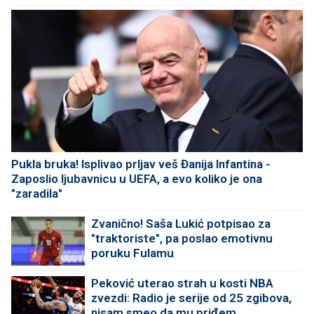
Pukla bruka! Isplivao prljav veš Đanija Infantina -
Zaposlio ljubavnicu u UEFA, a evo koliko je ona
"zaradila"
Zvanično! Saša Lukić potpisao za
"traktoriste", pa poslao emotivnu
poruku Fulamu
Peković uterao strah u kosti NBA
zvezdi: Radio je serije od 25 zgibova,
nisam smeo da mu priđem