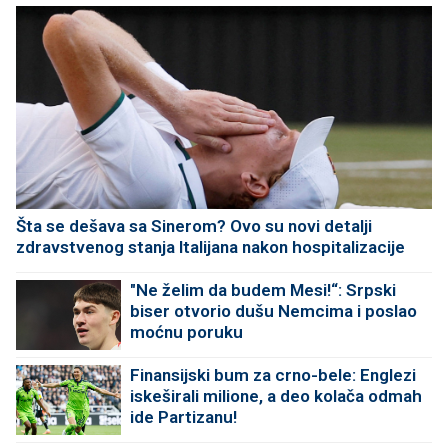
Šta se dešava sa Sinerom? Ovo su novi detalji
zdravstvenog stanja Italijana nakon hospitalizacije
"Ne želim da budem Mesi!“: Srpski
biser otvorio dušu Nemcima i poslao
moćnu poruku
Finansijski bum za crno-bele: Englezi
iskeširali milione, a deo kolača odmah
ide Partizanu!