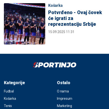
Košarka
Potvrđeno - Ovaj čovek
će igrati za
reprezentaciju Srbije
15.09.2025 11:31
Kategorije
Ostalo
Fudbal
O nama
Košarka
Impresum
Tenis
Marketing