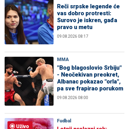
Reči srpske legende će
vas dobro protresti:
Surovo je iskren, gađa
pravo u metu
09.08.2026 08:17
MMA
"Bog blagoslovio Srbiju"
- Neočekivan preokret,
Albanac pokazao "orla",
pa sve frapirao porukom
09.08.2026 08:00
Fudbal
Uživo
Letnji prelazni rok: