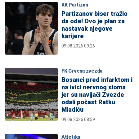
KK Partizan
Partizanov biser tražio
da ode! Ovo je plan za
nastavak njegove
karijere
09.08.2026 09:26
FK Crvena zvezda
Bosanci pred infarktom i
na ivici nervnog sloma
jer su navijači Zvezde
odali počast Ratku
Mladiću
09.08.2026 08:59
Atletika