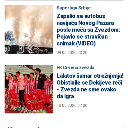
Superliga Srbije
Zapalio se autobus
navijača Novog Pazara
posle meča sa Zvezdom:
Pojavio se stravičan
snimak (VIDEO)
09.05.2026 23:20
FK Crvena zvezda
Lalatov šamar otrežnjenja!
Obistinile se Dekijeve reči
- Zvezda ne sme ovako
da igra
10.05.2026 07:00