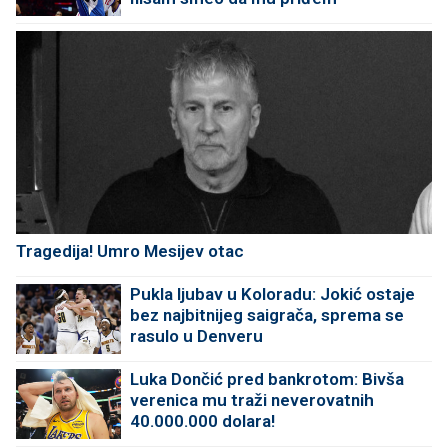
Tragedija! Umro Mesijev otac
Pukla ljubav u Koloradu: Jokić ostaje
bez najbitnijeg saigrača, sprema se
rasulo u Denveru
Luka Dončić pred bankrotom: Bivša
verenica mu traži neverovatnih
40.000.000 dolara!