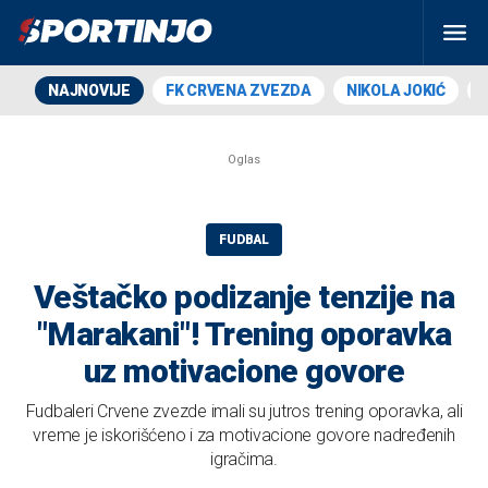
NAJNOVIJE
FK CRVENA ZVEZDA
NIKOLA JOKIĆ
FUDBAL
Veštačko podizanje tenzije na
"Marakani"! Trening oporavka
uz motivacione govore
Fudbaleri Crvene zvezde imali su jutros trening oporavka, ali
vreme je iskorišćeno i za motivacione govore nadređenih
igračima.