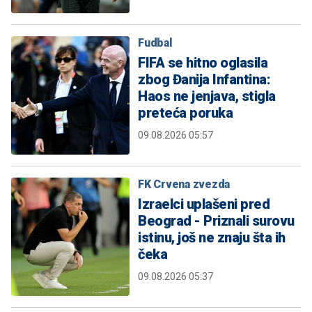
Fudbal
FIFA se hitno oglasila
zbog Đanija Infantina:
Haos ne jenjava, stigla
preteća poruka
09.08.2026 05:57
FK Crvena zvezda
Izraelci uplašeni pred
Beograd - Priznali surovu
istinu, još ne znaju šta ih
čeka
09.08.2026 05:37