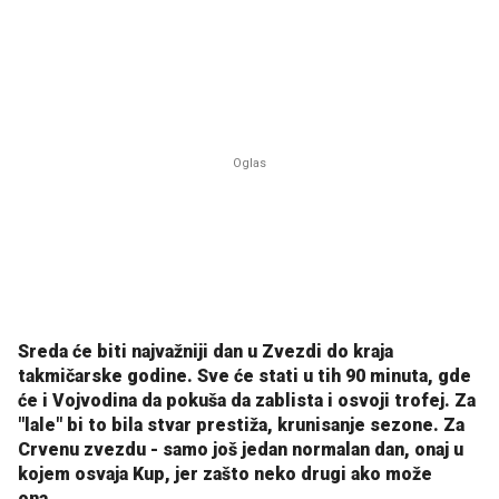
Sreda će biti najvažniji dan u Zvezdi do kraja
takmičarske godine. Sve će stati u tih 90 minuta, gde
će i Vojvodina da pokuša da zablista i osvoji trofej. Za
"lale" bi to bila stvar prestiža, krunisanje sezone. Za
Crvenu zvezdu - samo još jedan normalan dan, onaj u
kojem osvaja Kup, jer zašto neko drugi ako može
ona...