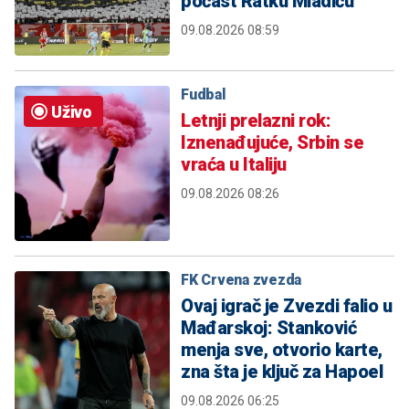
počast Ratku Mladiću
09.08.2026 08:59
Fudbal
Uživo
Letnji prelazni rok:
Iznenađujuće, Srbin se
vraća u Italiju
09.08.2026 08:26
FK Crvena zvezda
Ovaj igrač je Zvezdi falio u
Mađarskoj: Stanković
menja sve, otvorio karte,
zna šta je ključ za Hapoel
09.08.2026 06:25