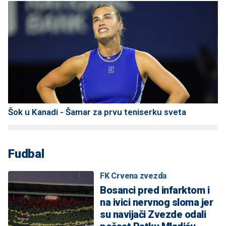
Šok u Kanadi - Šamar za prvu teniserku sveta
Fudbal
FK Crvena zvezda
Bosanci pred infarktom i
na ivici nervnog sloma jer
su navijači Zvezde odali