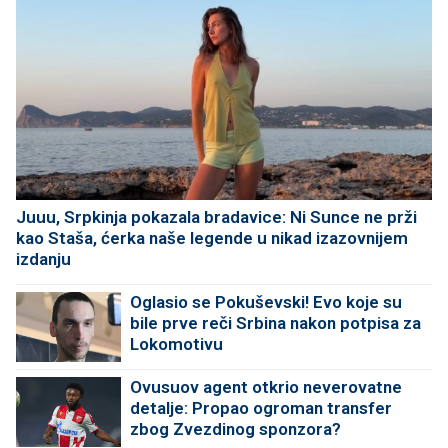
Juuu, Srpkinja pokazala bradavice: Ni Sunce ne prži
kao Staša, ćerka naše legende u nikad izazovnijem
izdanju
Oglasio se Pokuševski! Evo koje su
bile prve reči Srbina nakon potpisa za
Lokomotivu
Ovusuov agent otkrio neverovatne
detalje: Propao ogroman transfer
zbog Zvezdinog sponzora?