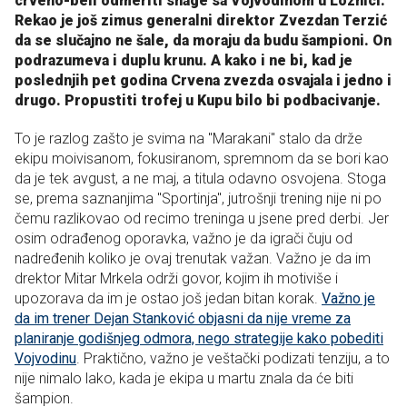
crveno-beli odmeriti snage sa Vojvodinom u Loznici.
Rekao je još zimus generalni direktor Zvezdan Terzić
da se slučajno ne šale, da moraju da budu šampioni. On
podrazumeva i duplu krunu. A kako i ne bi, kad je
poslednjih pet godina Crvena zvezda osvajala i jedno i
drugo. Propustiti trofej u Kupu bilo bi podbacivanje.
To je razlog zašto je svima na "Marakani" stalo da drže
ekipu moivisanom, fokusiranom, spremnom da se bori kao
da je tek avgust, a ne maj, a titula odavno osvojena. Stoga
se, prema saznanjima "Sportinja", jutrošnji trening nije ni po
čemu razlikovao od recimo treninga u jsene pred derbi. Jer
osim odrađenog oporavka, važno je da igrači čuju od
nadređenih koliko je ovaj trenutak važan. Važno je da im
drektor Mitar Mrkela održi govor, kojim ih motiviše i
upozorava da im je ostao još jedan bitan korak.
Važno je
da im trener Dejan Stanković objasni da nije vreme za
planiranje godišnjeg odmora, nego strategije kako pobediti
Vojvodinu
. Praktično, važno je veštački podizati tenziju, a to
nije nimalo lako, kada je ekipa u martu znala da će biti
šampion.