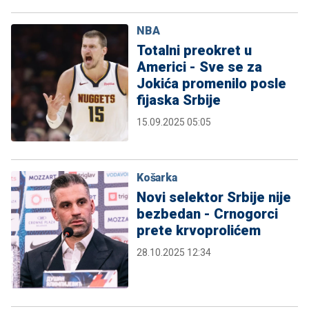
NBA
Totalni preokret u
Americi - Sve se za
Jokića promenilo posle
fijaska Srbije
15.09.2025 05:05
Košarka
Novi selektor Srbije nije
bezbedan - Crnogorci
prete krvoprolićem
28.10.2025 12:34