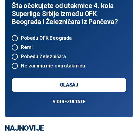
Šta očekujete od utakmice 4. kola
Superlige Srbije između OFK
Beograda i Železničara iz Pančeva?
Pobedu OFK Beograda
Remi
Pobedu Železničara
Ne zanima me ova utakmica
GLASAJ
VIDI REZULTATE
NAJNOVIJE