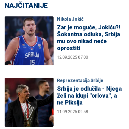
NAJČITANIJE
Nikola Jokić
Zar je moguće, Jokiću?!
Šokantna odluka, Srbija
mu ovo nikad neće
oprostiti
12.09.2025 07:00
Reprezentacija Srbije
Srbija je odlučila - Njega
želi na klupi "orlova", a
ne Piksija
11.09.2025 09:58