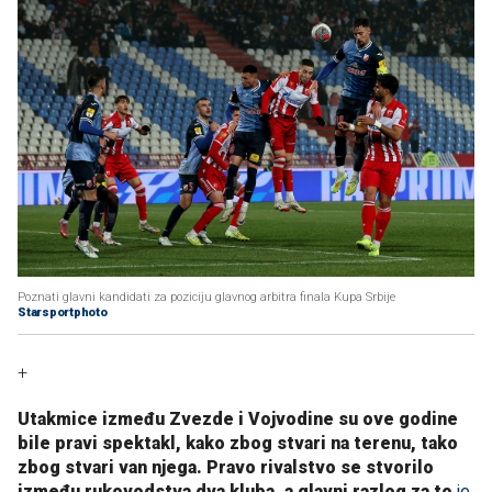
Poznati glavni kandidati za poziciju glavnog arbitra finala Kupa Srbije
Starsportphoto
+
Utakmice između Zvezde i Vojvodine su ove godine
bile pravi spektakl, kako zbog stvari na terenu, tako
zbog stvari van njega. Pravo rivalstvo se stvorilo
između rukovodstva dva kluba, a glavni razlog za to
je