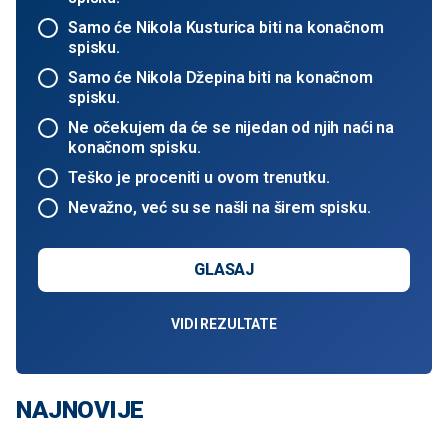
Samo će Nikola Kusturica biti na konačnom
spisku.
Samo će Nikola Džepina biti na konačnom
spisku.
Ne očekujem da će se nijedan od njih naći na
konačnom spisku.
Teško je proceniti u ovom trenutku.
Nevažno, već su se našli na širem spisku.
GLASAJ
VIDI REZULTATE
NAJNOVIJE