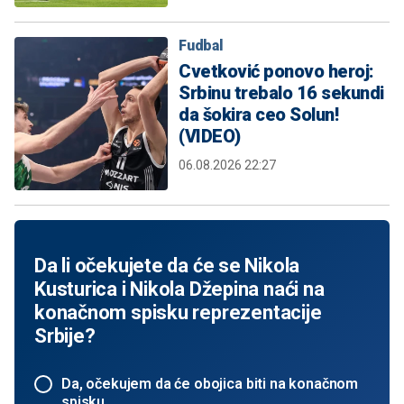
Fudbal
Cvetković ponovo heroj:
Srbinu trebalo 16 sekundi
da šokira ceo Solun!
(VIDEO)
06.08.2026 22:27
Da li očekujete da će se Nikola
Kusturica i Nikola Džepina naći na
konačnom spisku reprezentacije
Srbije?
Da, očekujem da će obojica biti na konačnom
spisku.