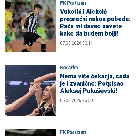
FK Partizan
Vukotić i Aleksić
presrećni nakon pobede:
Raća mi davao savete
kako da budem bolji!
07.08.2026 00:11
Košarka
Nema više čekanja, sada
je i zvanično: Potpisao
Aleksej Pokuševski!
06.08.2026 23:50
FK Partizan