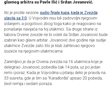
glavnog arbitra su Pavle Ilić i Srđan Jovanović.
Ilić je prošle sezone
sudio finale kupa, kada je Zvezda
slavila sa 3:0
. U Vojvodini nisu bili zadovoljni njegovim
izdanjem, a pogotovo zbog toga kako je reagovano na
ponašanje navijača na toj utakmici. Sa druge strane iz
tabora Crvene zvezde ne bi voleli da Srđan Jovanović bude
izabran kao glavni arbitar. Jovanović dve godine nije sudije
utakmice Zvezde zato što je klub zahtevao njegovo
izuzeće na njegovim utakmicama.
Zanimljivo je da je Crvena zvezda na 16 utakmica koje je
delegirao Jovanović, pobedila čak 14 puta, uz po jedan
remi i poraz. Kada je Vojvodina u pitanju delio je pravdu na
33 susreta, gde je tim sa "Karađorđa" upisao 20 pobeda,
šest remija i sedam poraza.