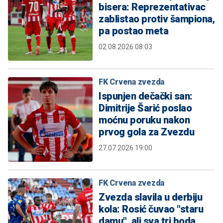
bisera: Reprezentativac
zablistao protiv šampiona,
pa postao meta
02.08.2026 08:03
FK Crvena zvezda
Ispunjen dečački san:
Dimitrije Šarić poslao
moćnu poruku nakon
prvog gola za Zvezdu
27.07.2026 19:00
FK Crvena zvezda
Zvezda slavila u derbiju
kola: Rosić čuvao "staru
damu", ali sva tri boda