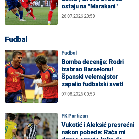
ostaju na "Marakani"
26.07.2026 20:58
Fudbal
Fudbal
Bomba decenije: Rodri
izabrao Barselonu!
Španski velemajstor
zapalio fudbalski svet!
07.08.2026 00:53
FK Partizan
Vukotić i Aleksić presrećni
nakon pobede: Raća mi