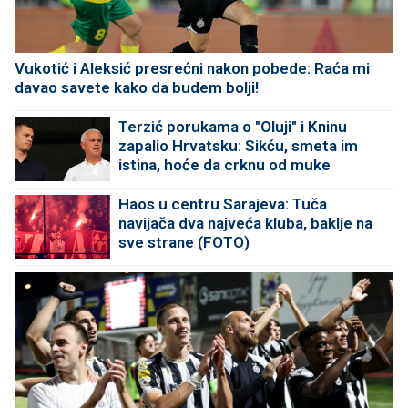
Vukotić i Aleksić presrećni nakon pobede: Raća mi
davao savete kako da budem bolji!
Terzić porukama o "Oluji" i Kninu
zapalio Hrvatsku: Sikću, smeta im
istina, hoće da crknu od muke
Haos u centru Sarajeva: Tuča
navijača dva najveća kluba, baklje na
sve strane (FOTO)