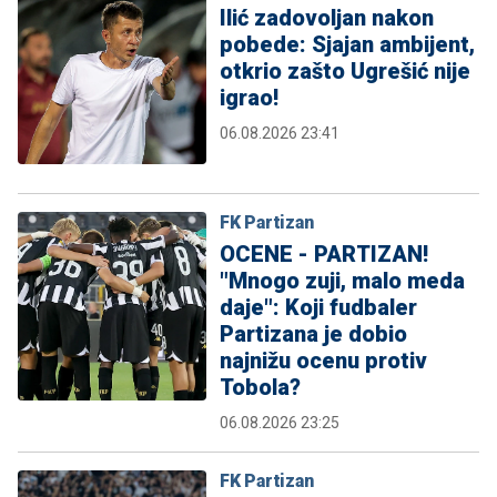
Ilić zadovoljan nakon
pobede: Sjajan ambijent,
otkrio zašto Ugrešić nije
igrao!
06.08.2026 23:41
FK Partizan
OCENE - PARTIZAN!
"Mnogo zuji, malo meda
daje": Koji fudbaler
Partizana je dobio
najnižu ocenu protiv
Tobola?
06.08.2026 23:25
FK Partizan