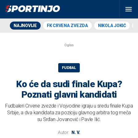
NAJNOVIJE
FK CRVENA ZVEZDA
NIKOLA JOKIĆ
FUDBAL
Ko će da sudi finale Kupa?
Poznati glavni kandidati
Fudbaleri Crvene zvezde i Vojvodine igraju u sredu finale Kupa
Srbije, a dva kandidata za poziciju glavnog arbitra tog meča
su Srđan Jovanović i Pavle Ilić.
Autor:
N. V.