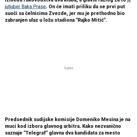
jutjuber Baka Prase
. On će imati priliku da se prvi put
suoči sa čelnicima Zvezde, jer mu je prethodno bio
zabranjen ulaz u ložu stadiona "Rajko Mitić".
Predsednik sudijske komisije Domeniko Mesina je na
muci kod izbora glavnog arbitra. Kako nezvanično
saznaje "Telegraf" glavna dva kandidata za mesto