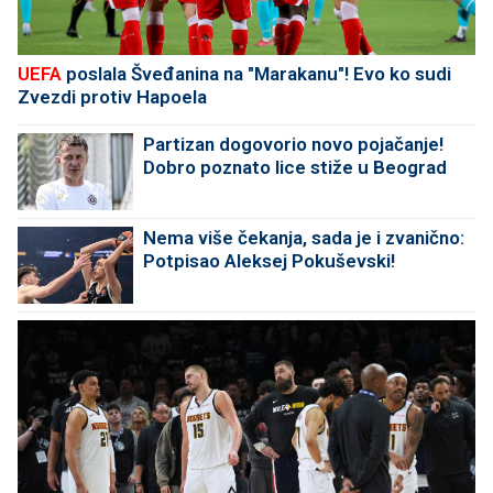
UEFA
poslala Šveđanina na "Marakanu"! Evo ko sudi
Zvezdi protiv Hapoela
Partizan dogovorio novo pojačanje!
Dobro poznato lice stiže u Beograd
Nema više čekanja, sada je i zvanično:
Potpisao Aleksej Pokuševski!