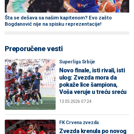
Šta se dešava sa našim kapitenom? Evo zašto
Bogdanović nije na spisku reprezentacije!
Preporučene vesti
Superliga Srbije
Novo finale, isti rivali, isti
ulog: Zvezda mora da
pokaže lice šampiona,
Voša veruje u treću sreću
13.05.2026 07:24
FK Crvena zvezda
Zvezda krenula po novog