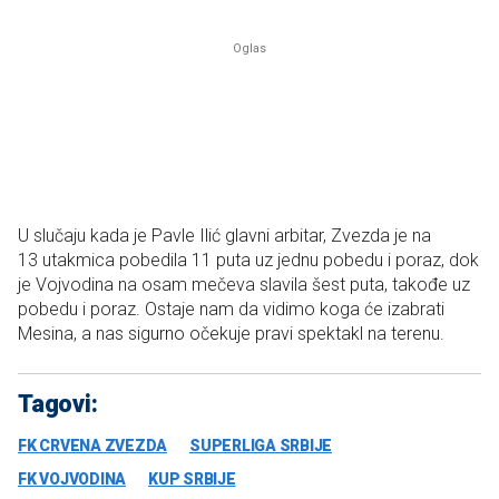
U slučaju kada je Pavle Ilić glavni arbitar, Zvezda je na
13 utakmica pobedila 11 puta uz jednu pobedu i poraz, dok
je Vojvodina na osam mečeva slavila šest puta, takođe uz
pobedu i poraz. Ostaje nam da vidimo koga će izabrati
Mesina, a nas sigurno očekuje pravi spektakl na terenu.
Tagovi:
FK CRVENA ZVEZDA
SUPERLIGA SRBIJE
FK VOJVODINA
KUP SRBIJE