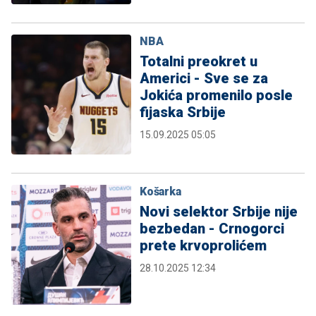
NBA
Totalni preokret u
Americi - Sve se za
Jokića promenilo posle
fijaska Srbije
15.09.2025 05:05
Košarka
Novi selektor Srbije nije
bezbedan - Crnogorci
prete krvoprolićem
28.10.2025 12:34