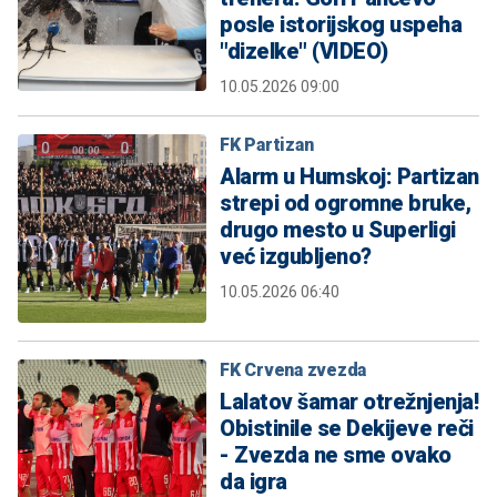
posle istorijskog uspeha
"dizelke" (VIDEO)
10.05.2026 09:00
FK Partizan
Alarm u Humskoj: Partizan
strepi od ogromne bruke,
drugo mesto u Superligi
već izgubljeno?
10.05.2026 06:40
FK Crvena zvezda
Lalatov šamar otrežnjenja!
Obistinile se Dekijeve reči
- Zvezda ne sme ovako
da igra