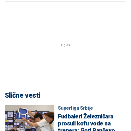
Slične vesti
Superliga Srbije
Fudbaleri Železničara
prosuli kofu vode na
trenera: Gori Pančevo