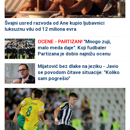
Švajni usred razvoda od Ane kupio ljubavnici
luksuznu vilu od 12 miliona evra
OCENE - PARTIZAN!
"Mnogo zuji,
malo meda daje": Koji fudbaler
Partizana je dobio najnižu ocenu
protiv Tobola?
Mijatović bez dlake na jeziku - Javio
se povodom čitave situacije: "Koliko
sam pogrešio"