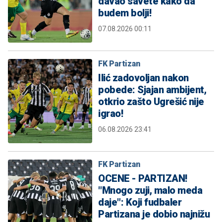
davao savete kako da
budem bolji!
07.08.2026 00:11
FK Partizan
Ilić zadovoljan nakon
pobede: Sjajan ambijent,
otkrio zašto Ugrešić nije
igrao!
06.08.2026 23:41
FK Partizan
OCENE - PARTIZAN!
"Mnogo zuji, malo meda
daje": Koji fudbaler
Partizana je dobio najnižu