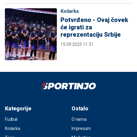
Košarka
Potvrđeno - Ovaj čovek
će igrati za
reprezentaciju Srbije
15.09.2025 11:31
Kategorije
Ostalo
Fudbal
O nama
Košarka
Impresum