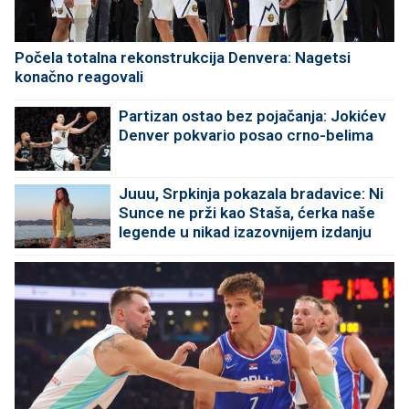
Počela totalna rekonstrukcija Denvera: Nagetsi
konačno reagovali
Partizan ostao bez pojačanja: Jokićev
Denver pokvario posao crno-belima
Juuu, Srpkinja pokazala bradavice: Ni
Sunce ne prži kao Staša, ćerka naše
legende u nikad izazovnijem izdanju