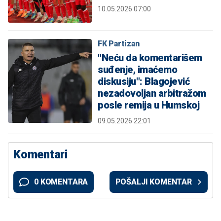
10.05.2026 07:00
FK Partizan
"Neću da komentarišem
suđenje, imaćemo
diskusiju": Blagojević
nezadovoljan arbitražom
posle remija u Humskoj
09.05.2026 22:01
Komentari
0 KOMENTARA
POŠALJI KOMENTAR