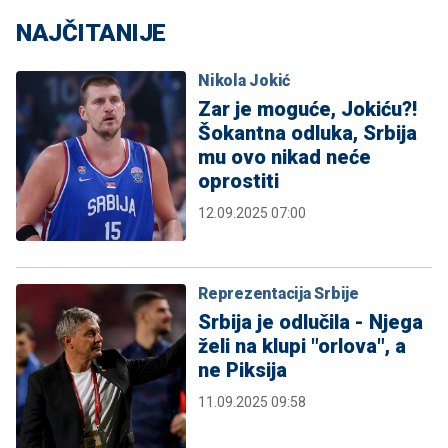
NAJČITANIJE
Nikola Jokić
Zar je moguće, Jokiću?!
Šokantna odluka, Srbija
mu ovo nikad neće
oprostiti
12.09.2025 07:00
Reprezentacija Srbije
Srbija je odlučila - Njega
želi na klupi "orlova", a
ne Piksija
11.09.2025 09:58