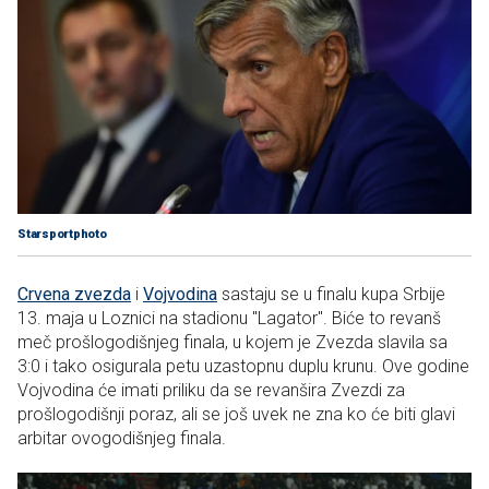
Starsportphoto
Crvena zvezda
i
Vojvodina
sastaju se u finalu kupa Srbije
13. maja u Loznici na stadionu "Lagator". Biće to revanš
meč prošlogodišnjeg finala, u kojem je Zvezda slavila sa
3:0 i tako osigurala petu uzastopnu duplu krunu. Ove godine
Vojvodina će imati priliku da se revanšira Zvezdi za
prošlogodišnji poraz, ali se još uvek ne zna ko će biti glavi
arbitar ovogodišnjeg finala.