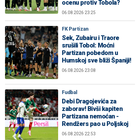
ocenu protiv Tobola?
06.08.2026 23:25
FK Partizan
Sek, Zubairu i Traore
srušili Tobol: Moćni
Partizan pobedom u
Humskoj sve bliži Španiji!
06.08.2026 23:08
Fudbal
Debi Dragojevića za
zaborav! Bivši kapiten
Partizana nemoćan -
Rendžers pao u Poljskoj
06.08.2026 22:53