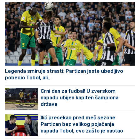
Legenda smiruje strasti: Partizan jeste ubedljivo
pobedio Tobol, ali...
Crni dan za fudbal! U zverskom
napadu ubijen kapiten šampiona
države
Ilić presekao pred meč sezone:
Partizan bez velikog pojačanja
napada Tobol, evo zašto je nastao
problem