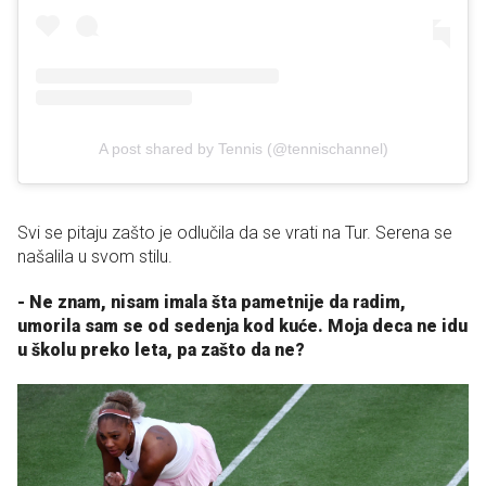
A post shared by Tennis (@tennischannel)
Svi se pitaju zašto je odlučila da se vrati na Tur. Serena se
našalila u svom stilu.
- Ne znam, nisam imala šta pametnije da radim,
umorila sam se od sedenja kod kuće. Moja deca ne idu
u školu preko leta, pa zašto da ne?