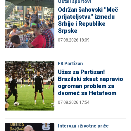
Ostali sportovi
Održan šahovski "Meč
prijateljstva" između
Srbije i Republike
Srpske
07.08.2026 18:09
FK Partizan
Užas za Partizan!
Brazilski skaut napravio
ogroman problem za
dvomeč sa Hetafeom
07.08.2026 17:54
Intervjui i životne priče