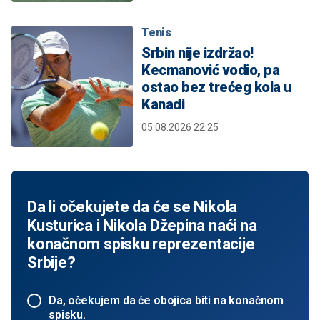
Tenis
Srbin nije izdržao!
Kecmanović vodio, pa
ostao bez trećeg kola u
Kanadi
05.08.2026 22:25
Da li očekujete da će se Nikola
Kusturica i Nikola Džepina naći na
konačnom spisku reprezentacije
Srbije?
Da, očekujem da će obojica biti na konačnom
spisku.