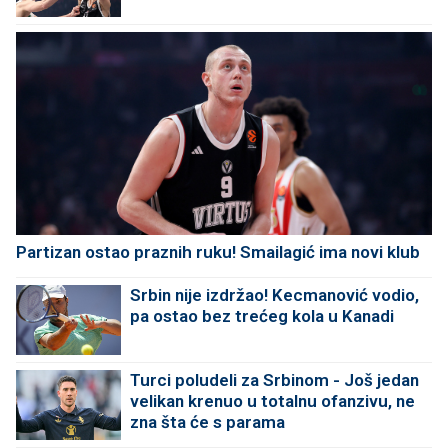
Partizan ostao praznih ruku! Smailagić ima novi klub
Srbin nije izdržao! Kecmanović vodio,
pa ostao bez trećeg kola u Kanadi
Turci poludeli za Srbinom - Još jedan
velikan krenuo u totalnu ofanzivu, ne
zna šta će s parama