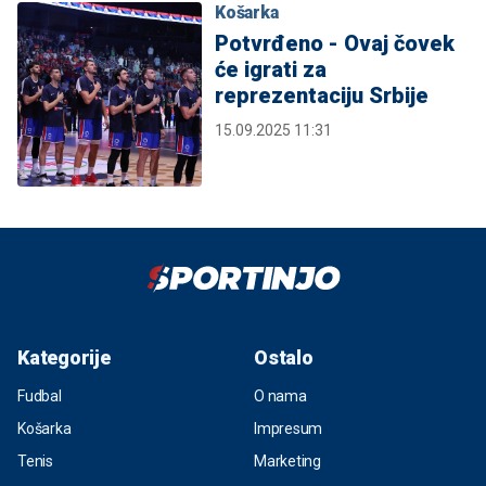
Košarka
Potvrđeno - Ovaj čovek
će igrati za
reprezentaciju Srbije
15.09.2025 11:31
Kategorije
Ostalo
Fudbal
O nama
Košarka
Impresum
Tenis
Marketing