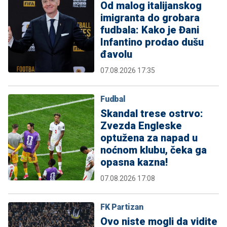
Od malog italijanskog
imigranta do grobara
fudbala: Kako je Đani
Infantino prodao dušu
đavolu
07.08.2026 17:35
Fudbal
Skandal trese ostrvo:
Zvezda Engleske
optužena za napad u
noćnom klubu, čeka ga
opasna kazna!
07.08.2026 17:08
FK Partizan
Ovo niste mogli da vidite