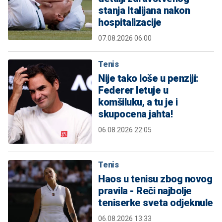
stanja Italijana nakon
hospitalizacije
07.08.2026 06:00
Tenis
Nije tako loše u penziji:
Federer letuje u
komšiluku, a tu je i
skupocena jahta!
06.08.2026 22:05
Tenis
Haos u tenisu zbog novog
pravila - Reči najbolje
teniserke sveta odjeknule
06.08.2026 13:33