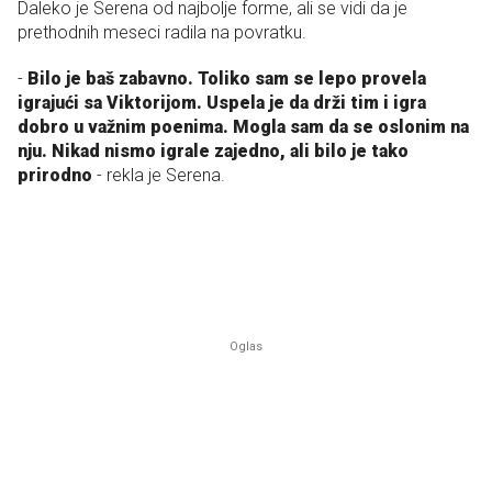
Daleko je Serena od najbolje forme, ali se vidi da je
prethodnih meseci radila na povratku.
-
Bilo je baš zabavno. Toliko sam se lepo provela
igrajući sa Viktorijom. Uspela je da drži tim i igra
dobro u važnim poenima. Mogla sam da se oslonim na
nju. Nikad nismo igrale zajedno, ali bilo je tako
prirodno
- rekla je Serena.