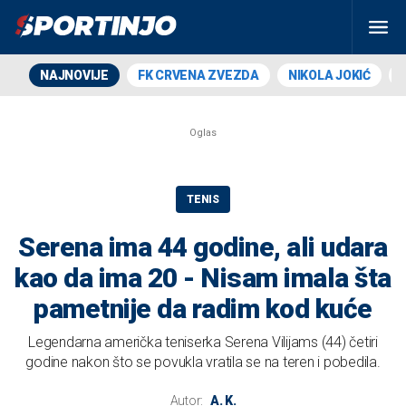
NAJNOVIJE
FK CRVENA ZVEZDA
NIKOLA JOKIĆ
TENIS
Serena ima 44 godine, ali udara
kao da ima 20 - Nisam imala šta
pametnije da radim kod kuće
Legendarna američka teniserka Serena Vilijams (44) četiri
godine nakon što se povukla vratila se na teren i pobedila.
Autor:
A. K.