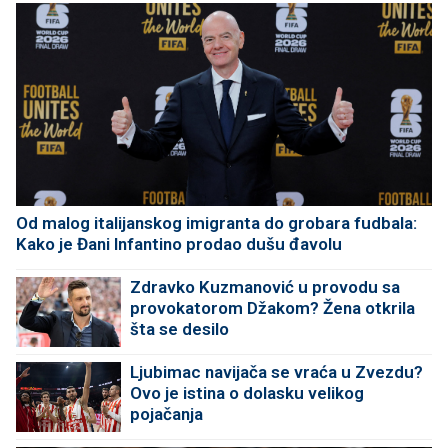
Od malog italijanskog imigranta do grobara fudbala:
Kako je Đani Infantino prodao dušu đavolu
Zdravko Kuzmanović u provodu sa
provokatorom Džakom? Žena otkrila
šta se desilo
Ljubimac navijača se vraća u Zvezdu?
Ovo je istina o dolasku velikog
pojačanja