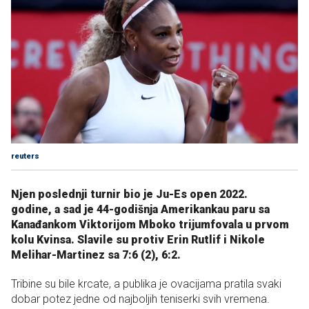
reuters
Njen poslednji turnir bio je Ju-Es open 2022.
godine, a sad je 44-godišnja Amerikanka
u paru sa
Kanađankom Viktorijom Mboko trijumfovala u prvom
kolu Kvinsa. Slavile su protiv Erin Rutlif i Nikole
Melihar-Martinez
sa 7
:6 (2), 6:2.
Tribine su bile krcate, a publika je ovacijama pratila svaki
dobar potez jedne od najboljih teniserki svih vremena.