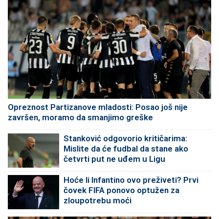
Opreznost Partizanove mladosti: Posao još nije
završen, moramo da smanjimo greške
Stanković odgovorio kritičarima:
Mislite da će fudbal da stane ako
četvrti put ne uđem u Ligu
šampiona?
Hoće li Infantino ovo preživeti? Prvi
čovek FIFA ponovo optužen za
zloupotrebu moći