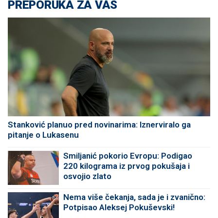
PREPORUKA ZA VAS
Stanković planuo pred novinarima: Iznerviralo ga
pitanje o Lukasenu
Smiljanić pokorio Evropu: Podigao
220 kilograma iz prvog pokušaja i
osvojio zlato
Nema više čekanja, sada je i zvanično:
Potpisao Aleksej Pokuševski!