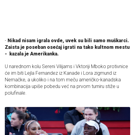
-
Nikad nisam igrala ovde, uvek su bili samo muškarci.
Zaista je poseban osećaj igrati na tako kultnom mestu
- kazala je Amerikanka.
U narednom kolu Sereni Vilijams i Vktoriji Mboko protivnice
će im biti Lejla Fernandez iz Kanade i Lora zigmund iz
Nemačke, a ukoliko i na tom meču američko-kanadska
kombinacija upiše pobedu već na prvom turniru stiže u
polufinale.