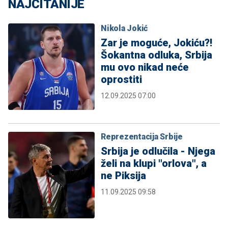
NAJČITANIJE
Nikola Jokić
Zar je moguće, Jokiću?!
Šokantna odluka, Srbija
mu ovo nikad neće
oprostiti
12.09.2025 07:00
Reprezentacija Srbije
Srbija je odlučila - Njega
želi na klupi "orlova", a
ne Piksija
11.09.2025 09:58