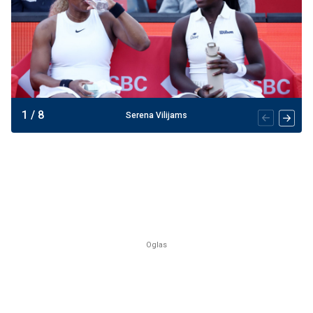
1
/
8
Serena Vilijams