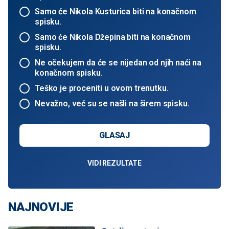
Samo će Nikola Kusturica biti na konačnom
spisku.
Samo će Nikola Džepina biti na konačnom
spisku.
Ne očekujem da će se nijedan od njih naći na
konačnom spisku.
Teško je proceniti u ovom trenutku.
Nevažno, već su se našli na širem spisku.
GLASAJ
VIDI REZULTATE
NAJNOVIJE