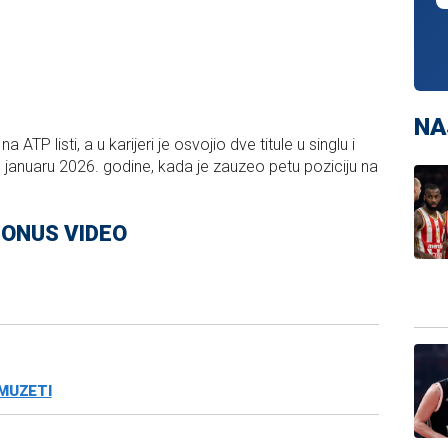
NA
 ATP listi, a u karijeri je osvojio dve titule u singlu i
 u januaru 2026. godine, kada je zauzeo petu poziciju na
ONUS VIDEO
MUZETI