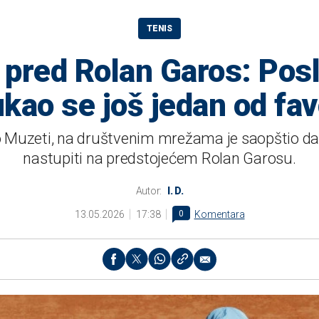
TENIS
 pred Rolan Garos: Posl
kao se još jedan od fav
nco Muzeti, na društvenim mrežama je saopštio da
nastupiti na predstojećem Rolan Garosu.
Autor:
I. D.
13.05.2026
17:38
0
Komentara