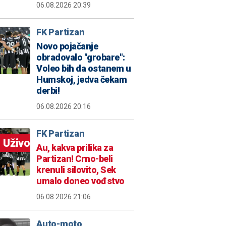
06.08.2026 20:39
FK Partizan
Novo pojačanje
obradovalo "grobare":
Voleo bih da ostanem u
Humskoj, jedva čekam
derbi!
06.08.2026 20:16
FK Partizan
Uživo
Au, kakva prilika za
Partizan! Crno-beli
krenuli silovito, Sek
umalo doneo vođstvo
06.08.2026 21:06
Auto-moto