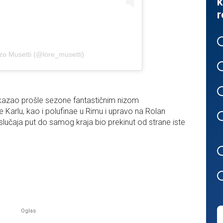
k
r
zo Musetti (@lore_musetti)
pokazao prošle sezone fantastičnim nizom
nte Karlu, kao i polufinae u Rimu i upravo na Rolan
 slučaja put do samog kraja bio prekinut od strane iste