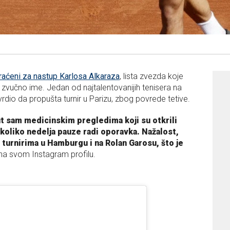
kraćeni za nastup Karlosa Alkaraza
, lista zvezda koje
 zvučno ime. Jedan od najtalentovanijih tenisera na
vrdio da propušta turnir u Parizu, zbog povrede tetive.
 sam medicinskim pregledima koji su otkrili
koliko nedelja pauze radi oporavka. Nažalost,
turnirima u Hamburgu i na Rolan Garosu, što je
 na svom Instagram profilu.