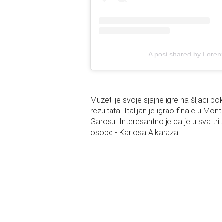
A post shared by Loren
Muzeti je svoje sjajne igre na šljaci 
rezultata. Italijan je igrao finale u Mo
Garosu. Interesantno je da je u sva tri
osobe - Karlosa Alkaraza.