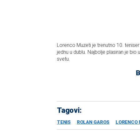
Lorenco Muzeti je trenutno 10. teniser na
jednu u dublu. Najbolje plasiran je bio
svetu.
B
Tagovi:
TENIS
ROLAN GAROS
LORENCO 