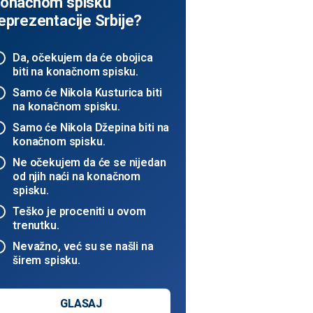
onačnom spisku
eprezentacije Srbije?
Da, očekujem da će obojica
biti na konačnom spisku.
Samo će Nikola Kusturica biti
na konačnom spisku.
Samo će Nikola Džepina biti na
konačnom spisku.
Ne očekujem da će se nijedan
od njih naći na konačnom
spisku.
Teško je proceniti u ovom
trenutku.
Nevažno, već su se našli na
širem spisku.
GLASAJ