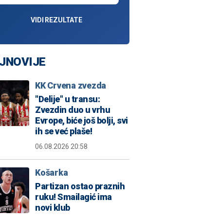
VIDI REZULTATE
JNOVIJE
KK Crvena zvezda
"Delije" u transu:
Zvezdin duo u vrhu
Evrope, biće još bolji, svi
ih se već plaše!
06.08.2026 20:58
Košarka
Partizan ostao praznih
ruku! Smailagić ima
novi klub