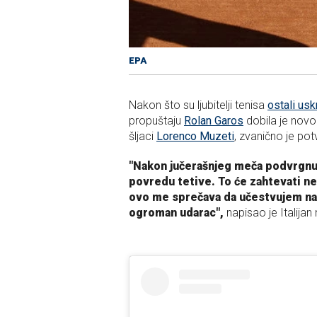
EPA
Nakon što su ljubitelji tenisa
ostali us
propuštaju
Rolan Garos
dobila je novo
šljaci
Lorenco Muzeti
, zvanično je pot
"Nakon jučerašnjeg meča podvrgnut
povredu tetive. To će zahtevati ne
ovo me sprečava da učestvujem na 
ogroman udarac",
napisao je Italijan