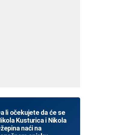
a li očekujete da će se
ikola Kusturica i Nikola
žepina naći na