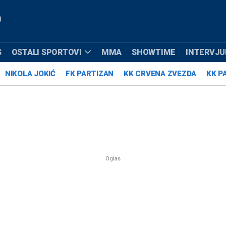
S
OSTALI SPORTOVI
MMA
SHOWTIME
INTERVJUI
NIKOLA JOKIĆ
FK PARTIZAN
KK CRVENA ZVEZDA
KK P