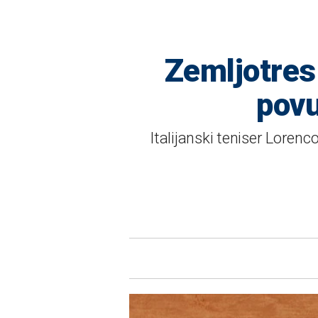
Zemljotres
povu
Italijanski teniser Lore