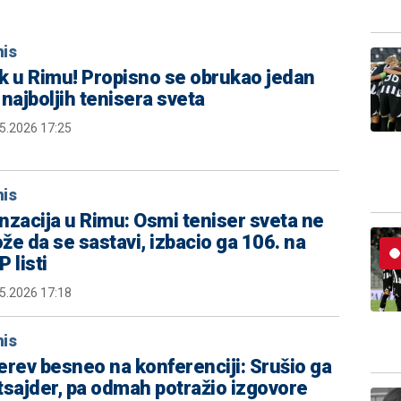
nis
k u Rimu! Propisno se obrukao jedan
 najboljih tenisera sveta
5.2026 17:25
nis
nzacija u Rimu: Osmi teniser sveta ne
že da se sastavi, izbacio ga 106. na
 listi
5.2026 17:18
nis
erev besneo na konferenciji: Srušio ga
tsajder, pa odmah potražio izgovore