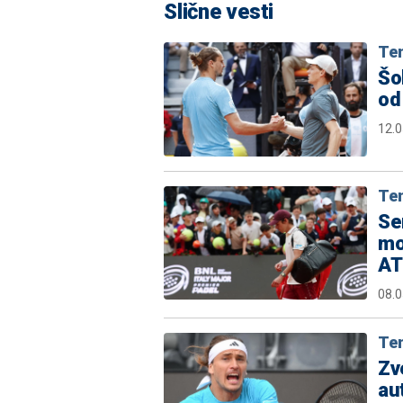
Slične vesti
Te
Šo
od
12.0
Te
Se
mo
ATP
08.0
Te
Zv
au