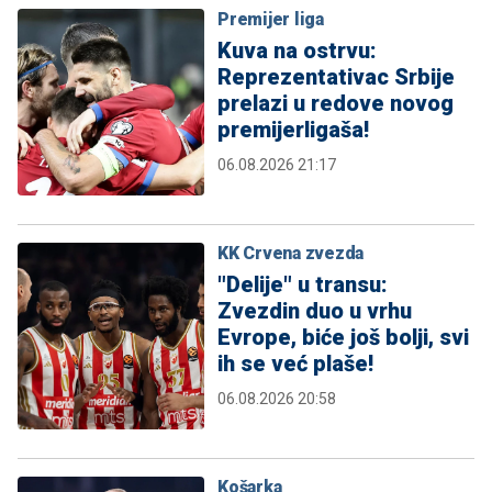
Premijer liga
Kuva na ostrvu:
Reprezentativac Srbije
prelazi u redove novog
premijerligaša!
06.08.2026 21:17
KK Crvena zvezda
"Delije" u transu:
Zvezdin duo u vrhu
Evrope, biće još bolji, svi
ih se već plaše!
06.08.2026 20:58
Košarka