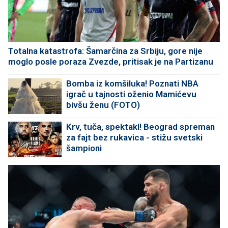
Totalna katastrofa: Šamarčina za Srbiju, gore nije
moglo posle poraza Zvezde, pritisak je na Partizanu
Bomba iz komšiluka! Poznati NBA
igrač u tajnosti oženio Mamićevu
bivšu ženu (FOTO)
Krv, tuča, spektakl! Beograd spreman
za fajt bez rukavica - stižu svetski
šampioni