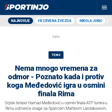
NAJNOVIJE
FK CRVENA ZVEZDA
NIKOLA JOKIĆ
TENIS
Nema mnogo vremena za
odmor - Poznato kada i protiv
koga Međedović igra u osmini
finala Rima
Srpski teniser Hamad Međedović u osmini finala ATP turnira u
Rimu odmeriće snage sa Špancem Martinom Landaluseom,