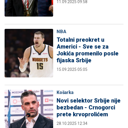
11.09.2025 09:58
NBA
Totalni preokret u
Americi - Sve se za
Jokića promenilo posle
fijaska Srbije
15.09.2025 05:05
Košarka
Novi selektor Srbije nije
bezbedan - Crnogorci
prete krvoprolićem
28.10.2025 12:34