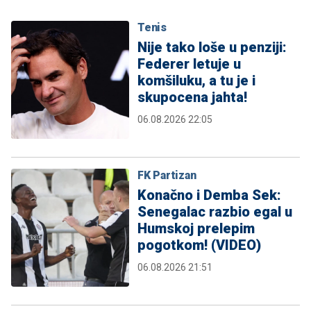
Tenis
Nije tako loše u penziji:
Federer letuje u
komšiluku, a tu je i
skupocena jahta!
06.08.2026 22:05
FK Partizan
Konačno i Demba Sek:
Senegalac razbio egal u
Humskoj prelepim
pogotkom! (VIDEO)
06.08.2026 21:51