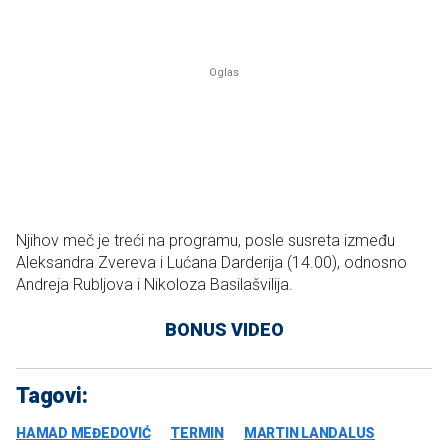
Njihov meč je treći na programu, posle susreta između
Aleksandra Zvereva i Lućana Darderija (14.00), odnosno
Andreja Rubljova i Nikoloza Basilašvilija.
BONUS VIDEO
Tagovi:
HAMAD MEĐEDOVIĆ
TERMIN
MARTIN LANDALUS