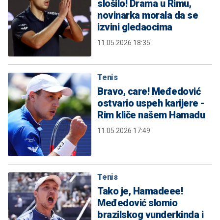
slošilo! Drama u Rimu,
novinarka morala da se
izvini gledaocima
11.05.2026 18:35
Tenis
Bravo, care! Međedović
ostvario uspeh karijere -
Rim kliče našem Hamadu
11.05.2026 17:49
Tenis
Tako je, Hamadeee!
Međedović slomio
brazilskog vunderkinda i