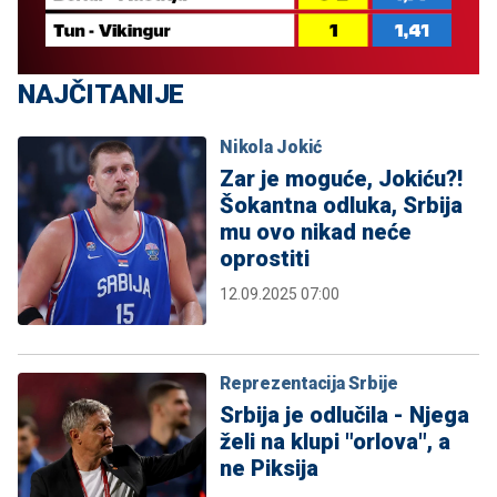
NAJČITANIJE
Nikola Jokić
Zar je moguće, Jokiću?!
Šokantna odluka, Srbija
mu ovo nikad neće
oprostiti
12.09.2025 07:00
Reprezentacija Srbije
Srbija je odlučila - Njega
želi na klupi "orlova", a
ne Piksija