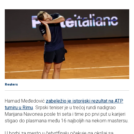
Reuters
Hamad Međedović
zabeležio je istorijski rezultat na ATP
turniru u Rimu
. Srpski teniser je u trećoj rundi nadigrao
Marijana Navonea posle tri seta i time po prvi put u karijeri
stigao do plasmana među 16 najboljih na nekom mastersu.
U borbi za mesto u četvrtfinalu očekuje ga okršaj sa