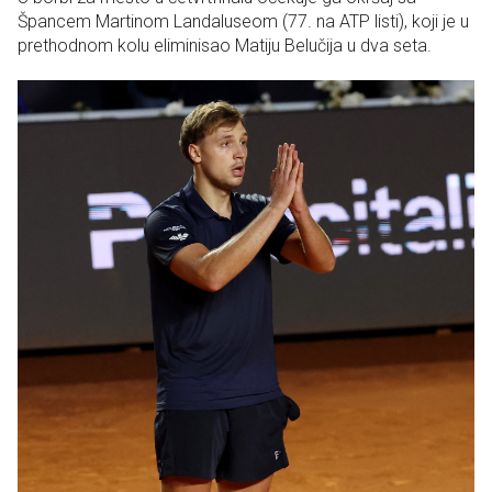
Špancem Martinom Landaluseom (77. na ATP listi), koji je u
prethodnom kolu eliminisao Matiju Belučija u dva seta.