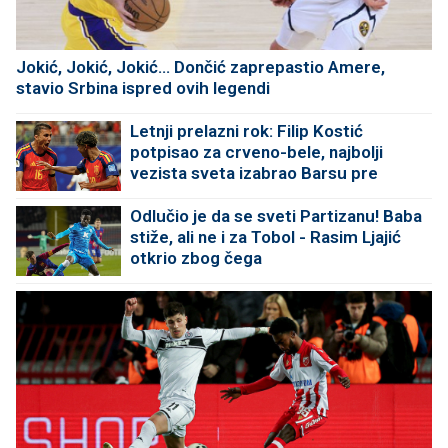
Jokić, Jokić, Jokić... Dončić zaprepastio Amere,
stavio Srbina ispred ovih legendi
Letnji prelazni rok: Filip Kostić
potpisao za crveno-bele, najbolji
vezista sveta izabrao Barsu pre
Reala
Odlučio je da se sveti Partizanu! Baba
stiže, ali ne i za Tobol - Rasim Ljajić
otkrio zbog čega