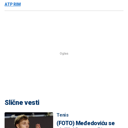
ATP RIM
Slične vesti
Tenis
(FOTO) Međedoviću se