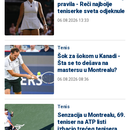
pravila - Reči najbolje
teniserke sveta odjeknule
06.08.2026 13:33
Tenis
Šok za šokom u Kanadi -
Šta se to dešava na
mastersu u Montrealu?
06.08.2026 08:36
Tenis
Senzacija u Montrealu, 69.
teniser na ATP listi
izbacio trećeg tenisera