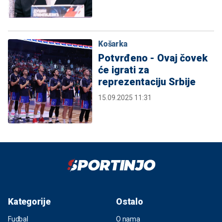
Košarka
Potvrđeno - Ovaj čovek
će igrati za
reprezentaciju Srbije
15.09.2025 11:31
Kategorije
Ostalo
Fudbal
O nama