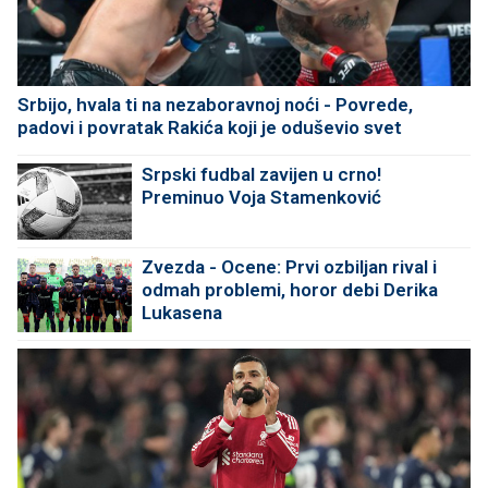
Srbijo, hvala ti na nezaboravnoj noći - Povrede,
padovi i povratak Rakića koji je oduševio svet
Srpski fudbal zavijen u crno!
Preminuo Voja Stamenković
Zvezda - Ocene: Prvi ozbiljan rival i
odmah problemi, horor debi Derika
Lukasena