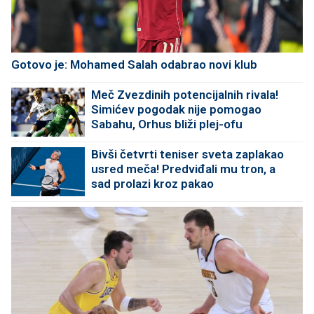
Gotovo je: Mohamed Salah odabrao novi klub
Meč Zvezdinih potencijalnih rivala!
Simićev pogodak nije pomogao
Sabahu, Orhus bliži plej-ofu
Bivši četvrti teniser sveta zaplakao
usred meča! Predviđali mu tron, a
sad prolazi kroz pakao