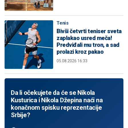
Tenis
Bivši četvrti teniser sveta
zaplakao usred meča!
Predviđali mu tron, a sad
prolazi kroz pakao
05.08.2026 16:33
Da li očekujete da će se Nikola
Kusturica i Nikola Džepina naći na
konačnom spisku reprezentacije
Srbije?