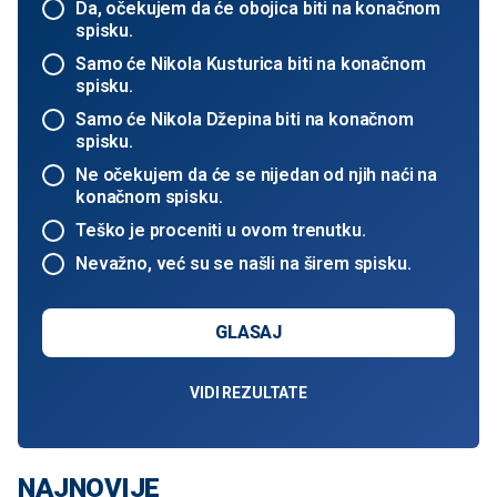
Da, očekujem da će obojica biti na konačnom
spisku.
Samo će Nikola Kusturica biti na konačnom
spisku.
Samo će Nikola Džepina biti na konačnom
spisku.
Ne očekujem da će se nijedan od njih naći na
konačnom spisku.
Teško je proceniti u ovom trenutku.
Nevažno, već su se našli na širem spisku.
GLASAJ
VIDI REZULTATE
NAJNOVIJE