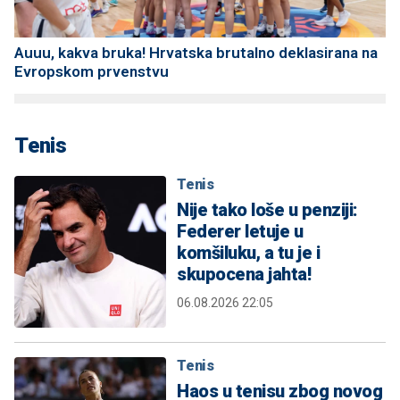
Auuu, kakva bruka! Hrvatska brutalno deklasirana na
Evropskom prvenstvu
Tenis
Tenis
Nije tako loše u penziji:
Federer letuje u
komšiluku, a tu je i
skupocena jahta!
06.08.2026 22:05
Tenis
Haos u tenisu zbog novog