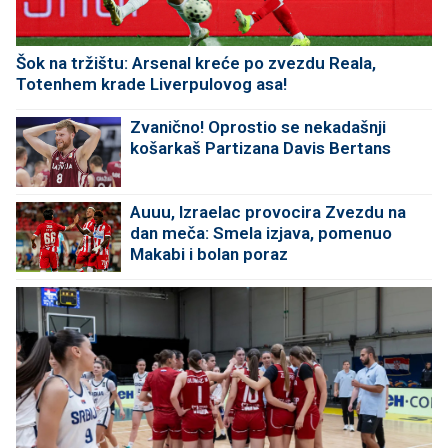
Šok na tržištu: Arsenal kreće po zvezdu Reala,
Totenhem krade Liverpulovog asa!
Zvanično! Oprostio se nekadašnji
košarkaš Partizana Davis Bertans
Auuu, Izraelac provocira Zvezdu na
dan meča: Smela izjava, pomenuo
Makabi i bolan poraz