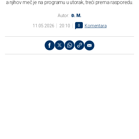
a njihov meč je na programu u utorak, treći prema rasporedu.
Autor:
Đ. M.
11.05.2026
20:10
0
Komentara