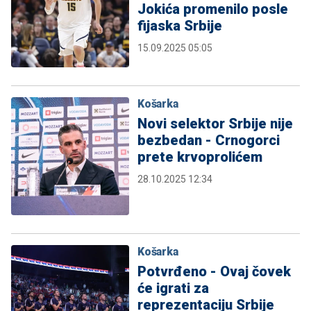
Jokića promenilo posle
fijaska Srbije
15.09.2025 05:05
Košarka
Novi selektor Srbije nije
bezbedan - Crnogorci
prete krvoprolićem
28.10.2025 12:34
Košarka
Potvrđeno - Ovaj čovek
će igrati za
reprezentaciju Srbije