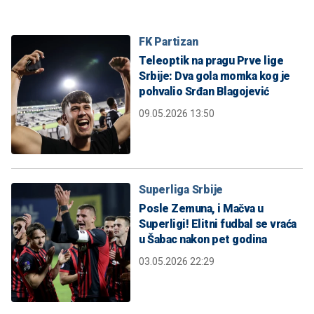
FK Partizan
Teleoptik na pragu Prve lige
Srbije: Dva gola momka kog je
pohvalio Srđan Blagojević
09.05.2026 13:50
Superliga Srbije
Posle Zemuna, i Mačva u
Superligi! Elitni fudbal se vraća
u Šabac nakon pet godina
03.05.2026 22:29