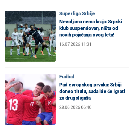
Superliga Srbije
Nevoljama nema kraja: Srpski
klub suspendovan, ništa od
novih pojačanja ovog leta!
16.07.2026 11:31
Fudbal
Pad evropskog prvaka: Srbiji
doneo titulu, sada ide će igrati
za drugoligaša
28.06.2026 06:40