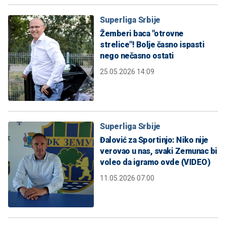
Superliga Srbije
Žemberi baca "otrovne
strelice"! Bolje časno ispasti
nego nečasno ostati
25.05.2026 14:09
Superliga Srbije
Đalović za Sportinjo: Niko nije
verovao u nas, svaki Zemunac bi
voleo da igramo ovde (VIDEO)
11.05.2026 07:00