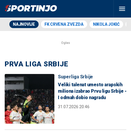
NAJNOVIJE
FK CRVENA ZVEZDA
NIKOLA JOKIĆ
PRVA LIGA SRBIJE
Superliga Srbije
Veliki talenat umesto arapskih
miliona izabrao Prvu ligu Srbije -
I odmah dobio nagradu
31.07.2026 20:46