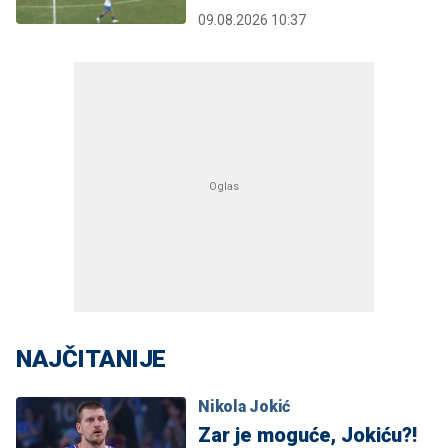
09.08.2026 10:37
NAJČITANIJE
Nikola Jokić
Zar je moguće, Jokiću?!