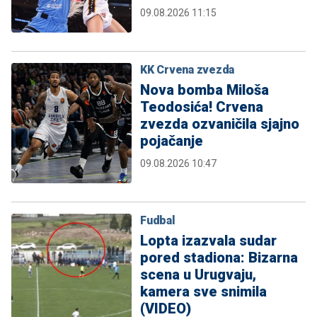
09.08.2026 11:15
KK Crvena zvezda
Nova bomba Miloša
Teodosića! Crvena
zvezda ozvaničila sjajno
pojačanje
09.08.2026 10:47
Fudbal
Lopta izazvala sudar
pored stadiona: Bizarna
scena u Urugvaju,
kamera sve snimila
(VIDEO)