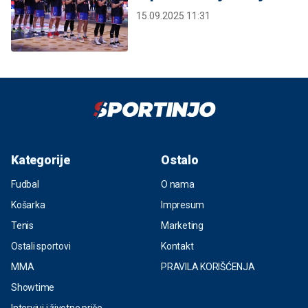
15.09.2025 11:31
Kategorije
Ostalo
Fudbal
O nama
Košarka
Impresum
Tenis
Marketing
Ostali sportovi
Kontakt
MMA
PRAVILA KORIŠĆENJA
Showtime
Intervjui i životne priče