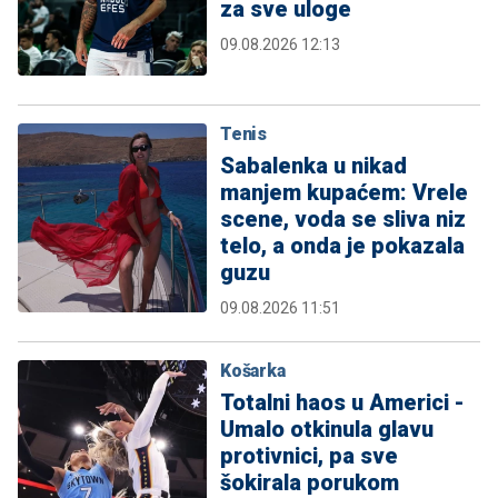
za sve uloge
09.08.2026 12:13
Tenis
Sabalenka u nikad
manjem kupaćem: Vrele
scene, voda se sliva niz
telo, a onda je pokazala
guzu
09.08.2026 11:51
Košarka
Totalni haos u Americi -
Umalo otkinula glavu
protivnici, pa sve
šokirala porukom