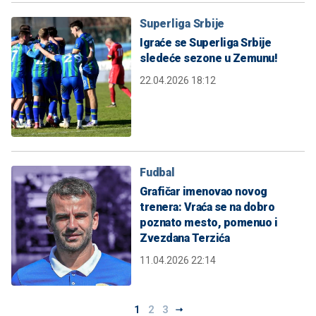
Superliga Srbije
Igraće se Superliga Srbije
sledeće sezone u Zemunu!
22.04.2026 18:12
Fudbal
Grafičar imenovao novog
trenera: Vraća se na dobro
poznato mesto, pomenuo i
Zvezdana Terzića
11.04.2026 22:14
1
2
3