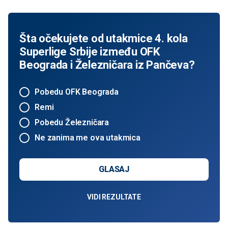
Šta očekujete od utakmice 4. kola
Superlige Srbije između OFK
Beograda i Železničara iz Pančeva?
Pobedu OFK Beograda
Remi
Pobedu Železničara
Ne zanima me ova utakmica
GLASAJ
VIDI REZULTATE