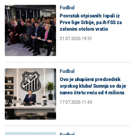
Fudbal
Povratak otpisanih: Ispali iz
Prve lige Srbije, pa ih FSS za
zelenim stolom vratio
21.07.2026 19:31
Fudbal
Ovo je uhapšeni predsednik
srpskog kluba! Sumnja se da je
naneo štetu veću od 4 miliona
17.07.2026 11:43
Fudbal