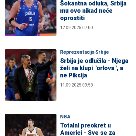
Šokantna odluka, Srbija
mu ovo nikad neće
oprostiti
12.09.2025 07:00
Reprezentacija Srbije
Srbija je odlučila - Njega
želi na klupi "orlova", a
ne Piksija
11.09.2025 09:58
NBA
Totalni preokret u
Americi - Sve se za