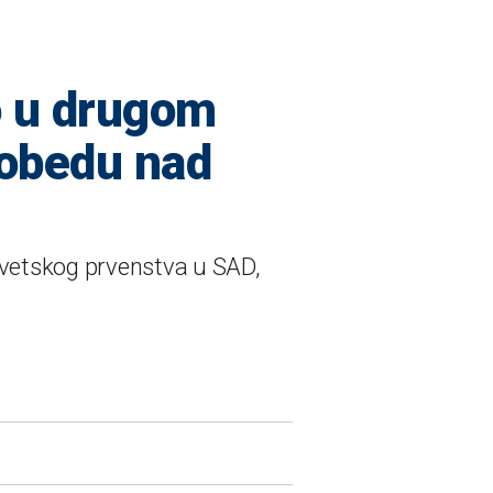
o u drugom
pobedu nad
Svetskog prvenstva u SAD,