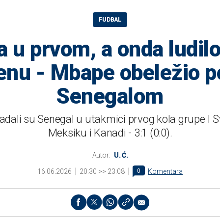
FUDBAL
 u prvom, a onda ludil
nu - Mbape obeležio 
Senegalom
adali su Senegal u utakmici prvog kola grupe I 
Meksiku i Kanadi - 3:1 (0:0).
Autor:
U. Ć.
16.06.2026
20:30 >> 23:08
0
Komentara