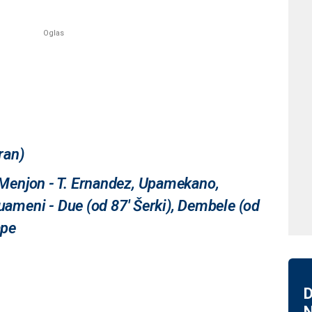
ran)
enjon - T. Ernandez, Upamekano,
uameni - Due (od 87' Šerki), Dembele (od
ape
D
N