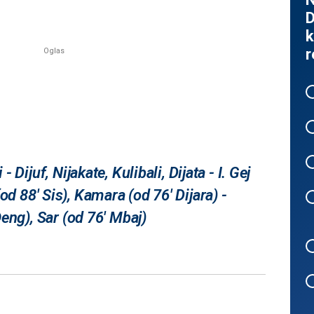
D
k
r
Dijuf, Nijakate, Kulibali, Dijata - I. Gej
 (od 88' Sis), Kamara (od 76' Dijara) -
eng), Sar (od 76' Mbaj)