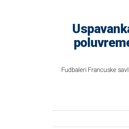
Uspavanka
poluvreme
Fudbaleri Francuske savl