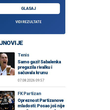
GLASAJ
VIDI REZULTATE
JNOVIJE
Tenis
Samo gazi! Sabalenka
pregazila rivalku i
sačuvala krunu
07.08.2026 09:57
FK Partizan
Opreznost Partizanove
mladosti: Posao još nije