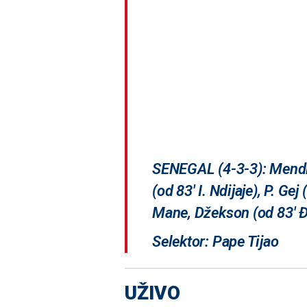
SENEGAL (4-3-3): Mendi - 
(od 83' I. Ndijaje), P. Gej
Mane, Džekson (od 83' Đ
Selektor: Pape Tijao
UŽIVO