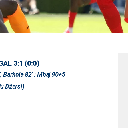
L 3:1 (0:0)
, Barkola 82' : Mbaj 90+5'
ju Džersi)