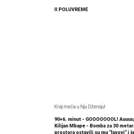
II POLUVREME
Kraj meča u Nju Džersiju!
90+6. minut - GOOOOOOOL! Auuuu, 
Kilijan Mbape - Bomba za 30 metara
prostora ostavili su mu "lavovi" i 