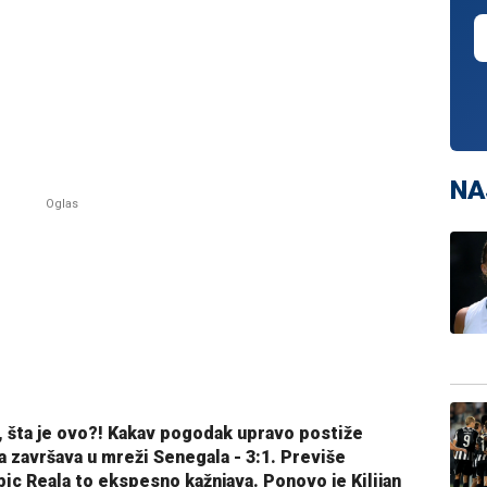
NA
šta je ovo?! Kakav pogodak upravo postiže
 završava u mreži Senegala - 3:1. Previše
špic Reala to ekspesno kažnjava. Ponovo je Kilijan