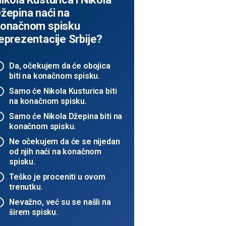
žepina naći na
onačnom spisku
eprezentacije Srbije?
Da, očekujem da će obojica
biti na konačnom spisku.
Samo će Nikola Kusturica biti
na konačnom spisku.
Samo će Nikola Džepina biti na
konačnom spisku.
Ne očekujem da će se nijedan
od njih naći na konačnom
spisku.
Teško je proceniti u ovom
trenutku.
Nevažno, već su se našli na
širem spisku.