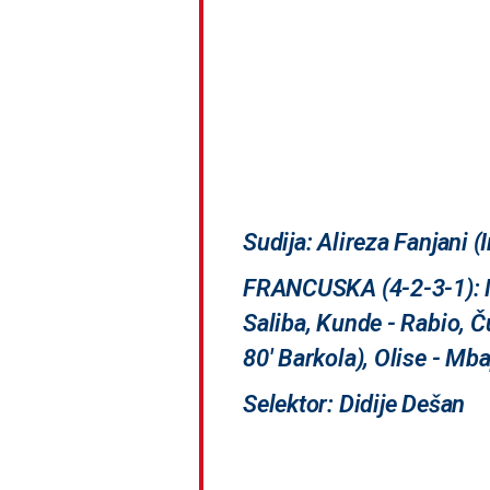
Sudija: Alireza Fanjani (I
FRANCUSKA (4-2-3-1): M
Saliba, Kunde - Rabio, Č
80' Barkola), Olise - Mb
Selektor: Didije Dešan