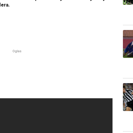
lera.