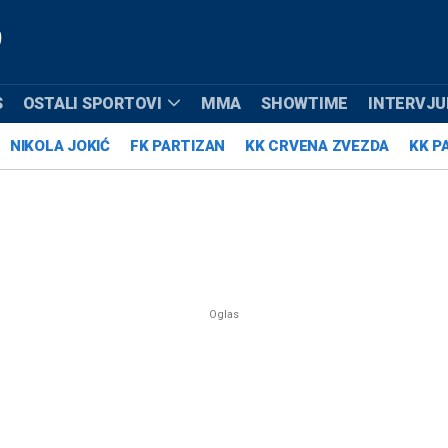
S
OSTALI SPORTOVI
MMA
SHOWTIME
INTERVJUI
NIKOLA JOKIĆ
FK PARTIZAN
KK CRVENA ZVEZDA
KK P