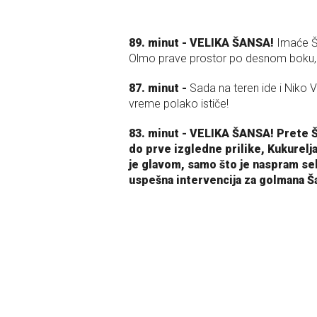
89. minut - VELIKA ŠANSA!
Imaće Š
Olmo prave prostor po desnom boku, a
87. minut -
Sada na teren ide i Niko Vi
vreme polako ističe!
83. minut - VELIKA ŠANSA! Prete Šp
do prve izgledne prilike, Kukurelj
je glavom, samo što je naspram se
uspešna intervencija za golmana Š