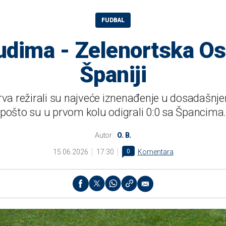
FUDBAL
dima - Zelenortska Os
Španiji
rva režirali su najveće iznenađenje u dosadašn
pošto su u prvom kolu odigrali 0:0 sa Špancima
Autor:
O. B.
15.06.2026
17:30
0
Komentara