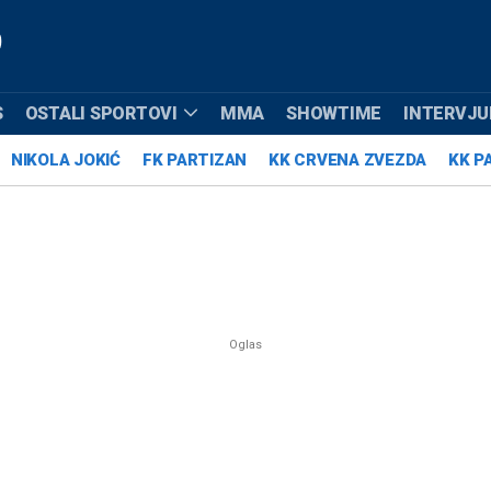
S
OSTALI SPORTOVI
MMA
SHOWTIME
INTERVJUI
NIKOLA JOKIĆ
FK PARTIZAN
KK CRVENA ZVEZDA
KK P