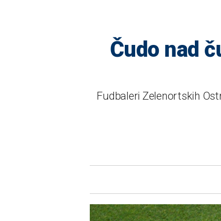
Čudo nad ču
Fudbaleri Zelenortskih Ost