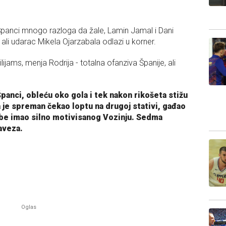
panci mnogo razloga da žale, Lamin Jamal i Dani
li udarac Mikela Ojarzabala odlazi u korner.
lijams, menja Rodrija - totalna ofanziva Španije, ali
anci, obleću oko gola i tek nakon rikošeta stižu
a je spreman čekao loptu na drugoj stativi, gađao
be imao silno motivisanog Vozinju. Sedma
aveza.