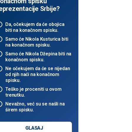
onačnom spisku
eprezentacije Srbije?
Da, očekujem da će obojica
biti na konačnom spisku.
Samo će Nikola Kusturica biti
na konačnom spisku.
Samo će Nikola Džepina biti na
konačnom spisku.
Ne očekujem da će se nijedan
od njih naći na konačnom
spisku.
Teško je proceniti u ovom
trenutku.
Nevažno, već su se našli na
širem spisku.
GLASAJ