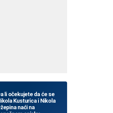
a li očekujete da će se
ikola Kusturica i Nikola
žepina naći na