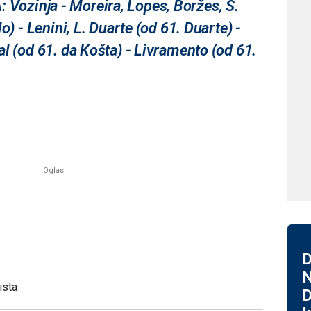
zinja - Moreira, Lopes, Boržes, S.
) - Lenini, L. Duarte (od 61. Duarte) -
l (od 61. da Košta) - Livramento (od 61.
D
N
ista
D