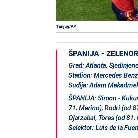
Tanjug/AP
ŠPANIJA - ZELENO
Grad: Atlanta, Sjedinje
Stadion: Mercedes Ben
Sudija: Adam Makadmeh
ŠPANIJA: Simon - Kukurel
71. Merino), Rodri (od 87
Ojarzabal, Tores (od 81.
Selektor: Luis de la Fue