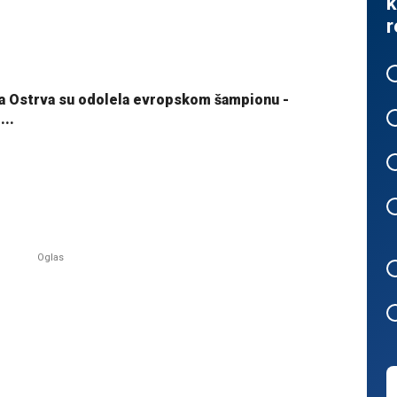
k
r
ska Ostrva su odolela evropskom šampionu -
...