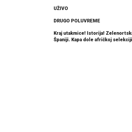
UŽIVO
DRUGO POLUVREME
Kraj utakmice! Istorija! Zelenort
Španiji. Kapa dole afričkoj selekciji