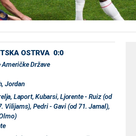
RTSKA OSTRVA 0:0
ne Američke Države
z
, Jordan
ja, Laport, Kubarsi, Ljorente - Ruiz (od
. Vilijams), Pedri - Gavi (od 71. Jamal),
 Olmo)
nte