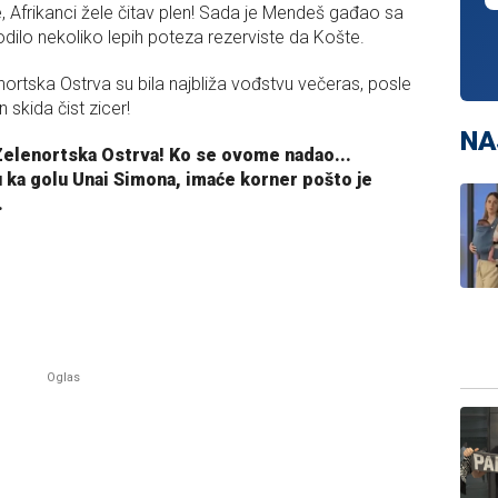
e, Afrikanci žele čitav plen! Sada je Mendeš gađao sa
dilo nekoliko lepih poteza rezerviste da Košte.
nortska Ostrva su bila najbliža vođstvu večeras, posle
 skida čist zicer!
NA
Zelenortska Ostrva! Ko se ovome nadao...
u ka golu Unai Simona, imaće korner pošto je
.