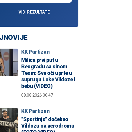
VIDI REZULTATE
JNOVIJE
KK Partizan
Milica prvi put u
Beogradu sa sinom
Teom: Sve oči uprte u
suprugu Luke Vildoze i
bebu (VIDEO)
08.08.2026 00:47
KK Partizan
"Sportinjo" dočekao
Vildozu na aerodromu