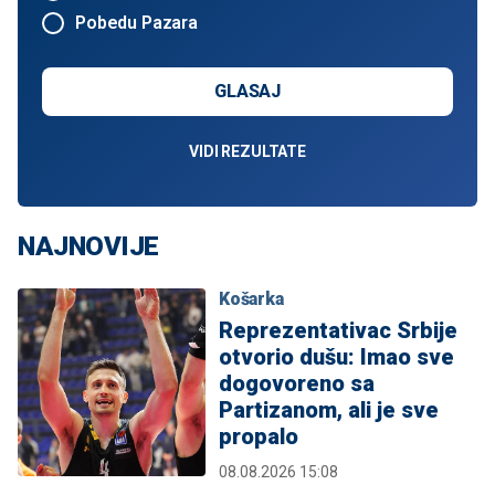
Pobedu Pazara
GLASAJ
VIDI REZULTATE
NAJNOVIJE
Košarka
Reprezentativac Srbije
otvorio dušu: Imao sve
dogovoreno sa
Partizanom, ali je sve
propalo
08.08.2026 15:08