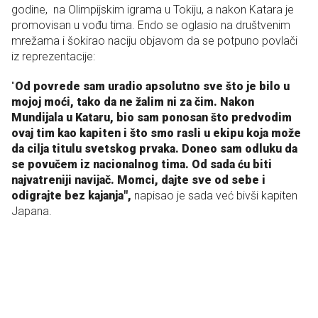
godine, na Olimpijskim igrama u Tokiju, a nakon Katara je
promovisan u vođu tima. Endo se oglasio na društvenim
mrežama i šokirao naciju objavom da se potpuno povlači
iz reprezentacije:
"
Od povrede sam uradio apsolutno sve što je bilo u
mojoj moći, tako da ne žalim ni za čim. Nakon
Mundijala u Kataru, bio sam ponosan što predvodim
ovaj tim kao kapiten i što smo rasli u ekipu koja može
da cilja titulu svetskog prvaka. Doneo sam odluku da
se povučem iz nacionalnog tima. Od sada ću biti
najvatreniji navijač. Momci, dajte sve od sebe i
odigrajte bez kajanja",
napisao je sada već bivši kapiten
Japana.