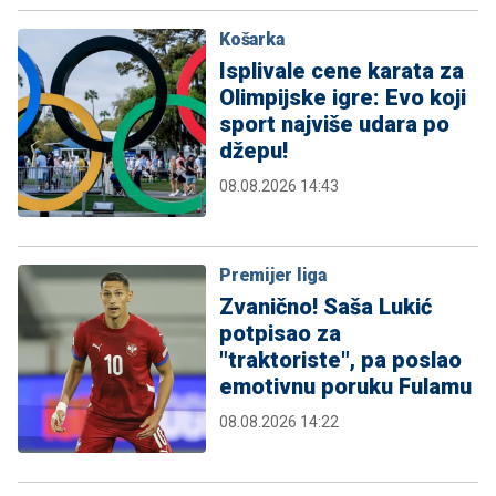
Košarka
Isplivale cene karata za
Olimpijske igre: Evo koji
sport najviše udara po
džepu!
08.08.2026 14:43
Premijer liga
Zvanično! Saša Lukić
potpisao za
"traktoriste", pa poslao
emotivnu poruku Fulamu
08.08.2026 14:22