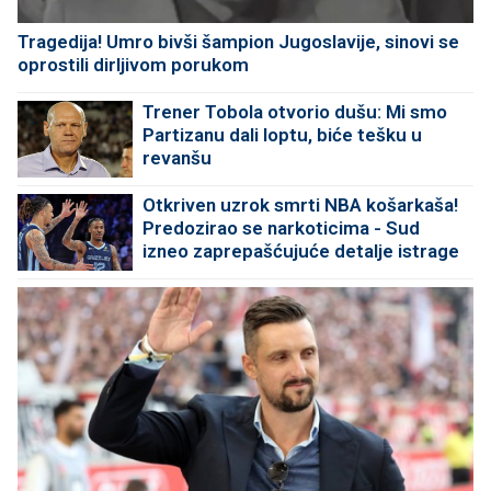
Tragedija! Umro bivši šampion Jugoslavije, sinovi se
oprostili dirljivom porukom
Trener Tobola otvorio dušu: Mi smo
Partizanu dali loptu, biće tešku u
revanšu
Otkriven uzrok smrti NBA košarkaša!
Predozirao se narkoticima - Sud
izneo zaprepašćujuće detalje istrage