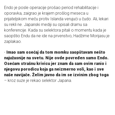
Endo je posle operacije prošao period rehabilitacije i
oporavka, zaigrao je krajem prošlog meseca u
prijateljskom meču protiv Islanda verujući u čudo. Ali, lekari
su rekli ne. Japanski mediji su opisali dramu sa
konferencije. Kada su selektora pitali o momentu kada je
saopštio Endu da ne ide na prvenstvo, Hadžime Morijasu je
zaplakao.
-
Imao sam osećaj da tom momku saopštavam nešto
najužasnije na svetu. Nije ovde povređen samo Endo.
Osećam strašnu krivicu jer znam da sam ovim ranio i
njegovu porodicu koja ga neizmerno voli, kao i sve
naše navijače. Želim javno da im se izvinim zbog toga
– kroz suze je rekao selektor Japana.