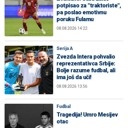
potpisao za "traktoriste",
pa poslao emotivnu
poruku Fulamu
08.08.2026 14:22
Serija A
Zvezda Intera pohvalio
reprezentativca Srbije:
Bolje razume fudbal, ali
ima još da uči!
08.08.2026 13:56
Fudbal
Tragedija! Umro Mesijev
otac