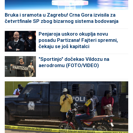
Bruka i sramota u Zagrebu! Crna Gora izvisila za
četvrtfinale SP zbog bizarnog sistema bodovanja
Penjaroja uskoro okuplja novu
posadu Partizana! Fajteri spremni,
čekaju se još kapitalci
"Sportinjo" dočekao Vildozu na
aerodromu (FOTO/VIDEO)