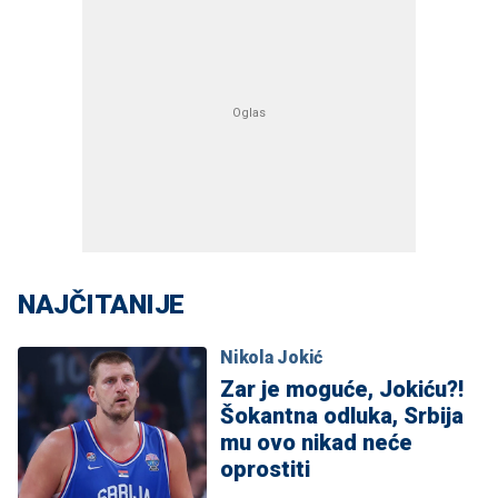
NAJČITANIJE
Nikola Jokić
Zar je moguće, Jokiću?!
Šokantna odluka, Srbija
mu ovo nikad neće
oprostiti