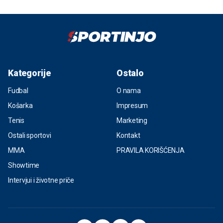
Kategorije
Ostalo
Fudbal
O nama
Košarka
Impresum
Tenis
Marketing
Ostali sportovi
Kontakt
MMA
PRAVILA KORIŠĆENJA
Showtime
Intervjui i životne priče