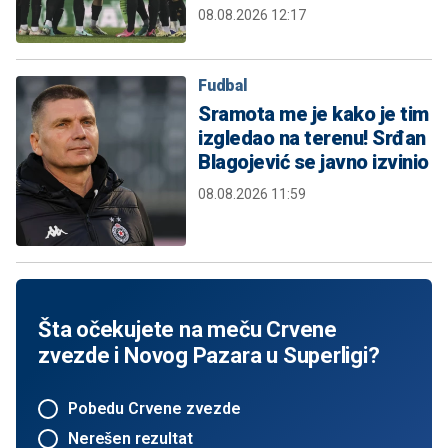
08.08.2026 12:17
Fudbal
Sramota me je kako je tim
izgledao na terenu! Srđan
Blagojević se javno izvinio
08.08.2026 11:59
Šta očekujete na meču Crvene
zvezde i Novog Pazara u Superligi?
Pobedu Crvene zvezde
Nerešen rezultat