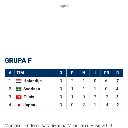
GRUPA F
#
TIM
O
P
N
I
GR
B
1
Holandija
3
2
1
0
6
7
2
Švedska
3
1
1
1
0
4
3
Tunis
3
1
0
2
-2
3
4
Japan
3
0
2
1
-4
2
Morijasu i Endo su sarađivali na Mundijalu u Rusiji 2018.