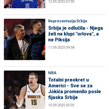
12.09.2025 07:00
Reprezentacija Srbije
Srbija je odlučila - Njega
želi na klupi "orlova", a
ne Piksija
11.09.2025 09:58
NBA
Totalni preokret u
Americi - Sve se za
Jokića promenilo posle
fijaska Srbije
15.09.2025 05:05