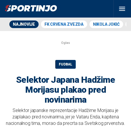
NAJNOVIJE
FK CRVENA ZVEZDA
NIKOLA JOKIĆ
FUDBAL
Selektor Japana Hadžime
Morijasu plakao pred
novinarima
Selektor japanske reprezentacije Hadžime Morijasu je
zaplakao pred novinarima, jer je Vataru Enda, kapitena
nacionalnog tima, morao da precrta sa Svetskog prvenstva.