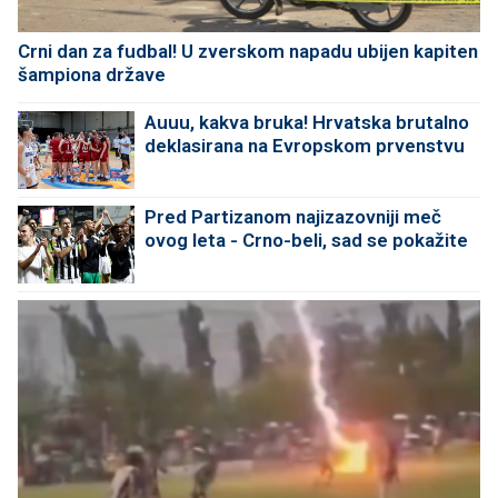
Crni dan za fudbal! U zverskom napadu ubijen kapiten
šampiona države
Auuu, kakva bruka! Hrvatska brutalno
deklasirana na Evropskom prvenstvu
Pred Partizanom najizazovniji meč
ovog leta - Crno-beli, sad se pokažite