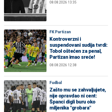
08.08.2026 13:35
FK Partizan
Kontroverzni i
suspendovani sudija tvrdi:
Tobol oštećen za penal,
Partizan imao sreće!
08.08.2026 12:38
Fudbal
Zašto mu se zahvaljujete,
nije opravdao ni cent:
Španci digli buru oko
miljenika "grobara"