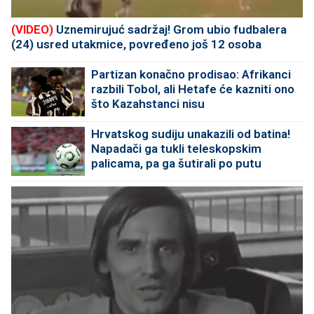
(VIDEO)
Uznemirujuć sadržaj! Grom ubio fudbalera
(24) usred utakmice, povređeno još 12 osoba
Partizan konačno prodisao: Afrikanci
razbili Tobol, ali Hetafe će kazniti ono
što Kazahstanci nisu
Hrvatskog sudiju unakazili od batina!
Napadači ga tukli teleskopskim
palicama, pa ga šutirali po putu