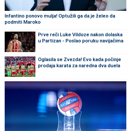
Infantino ponovo mulja! Optužili ga da je želeo da
podmiti Maroko
Prve reči Luke Vildoze nakon dolaska
u Partizan - Poslao poruku navijačima
Oglasila se Zvezda! Evo kada počinje
prodaja karata za naredna dva duela