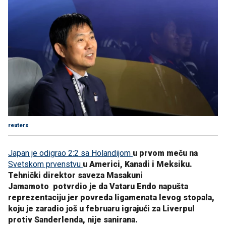
reuters
Japan je odigrao 2:2 sa Holandijom
u prvom meču na
Svetskom prvenstvu
u Americi, Kanadi i Meksiku.
Tehnički direktor saveza Masakuni
Jamamoto potvrdio je da Vataru Endo napušta
reprezentaciju jer povreda ligamenata levog stopala,
koju je zaradio još u februaru igrajući za Liverpul
protiv Sanderlenda, nije sanirana.