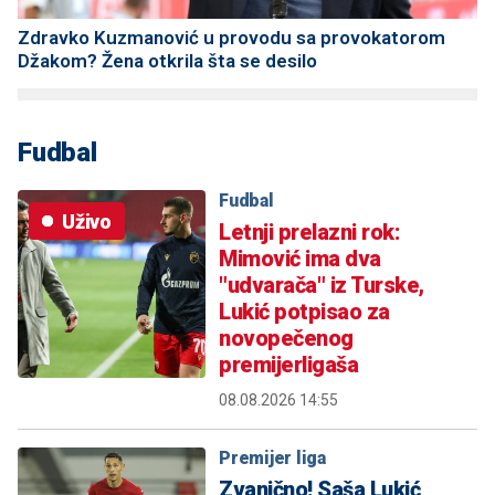
Zdravko Kuzmanović u provodu sa provokatorom
Džakom? Žena otkrila šta se desilo
Fudbal
Fudbal
Uživo
Letnji prelazni rok:
Mimović ima dva
"udvarača" iz Turske,
Lukić potpisao za
novopečenog
premijerligaša
08.08.2026 14:55
Premijer liga
Zvanično! Saša Lukić