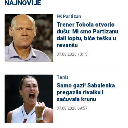
NAJNOVIJE
FK Partizan
Trener Tobola otvorio
dušu: Mi smo Partizanu
dali loptu, biće tešku u
revanšu
07.08.2026 10:15
Tenis
Samo gazi! Sabalenka
pregazila rivalku i
sačuvala krunu
07.08.2026 09:57