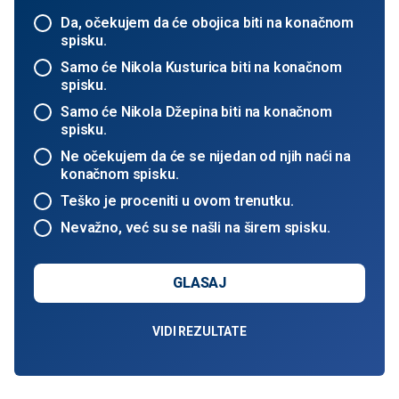
Da, očekujem da će obojica biti na konačnom
spisku.
Samo će Nikola Kusturica biti na konačnom
spisku.
Samo će Nikola Džepina biti na konačnom
spisku.
Ne očekujem da će se nijedan od njih naći na
konačnom spisku.
Teško je proceniti u ovom trenutku.
Nevažno, već su se našli na širem spisku.
GLASAJ
VIDI REZULTATE