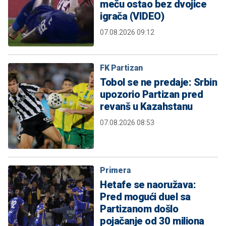
meču ostao bez dvojice
igrača (VIDEO)
07.08.2026 09:12
FK Partizan
Tobol se ne predaje: Srbin
upozorio Partizan pred
revanš u Kazahstanu
07.08.2026 08:53
Primera
Hetafe se naoružava:
Pred mogući duel sa
Partizanom došlo
pojačanje od 30 miliona