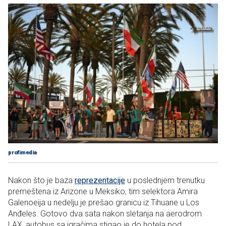
profimedia
Nakon što je baza
reprezentacije
u poslednjem trenutku
premeštena iz Arizone u Meksiko, tim selektora Amira
Galenoeija u nedelju je prešao granicu iz Tihuane u Los
Anđeles. Gotovo dva sata nakon sletanja na aerodrom
LAX, autobus sa igračima stigao je do hotela pod