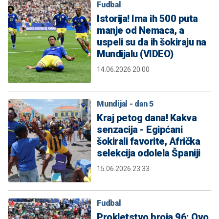
Fudbal
Istorija! Ima ih 500 puta
manje od Nemaca, a
uspeli su da ih šokiraju na
Mundijalu (VIDEO)
14.06.2026 20:00
Mundijal - dan 5
Kraj petog dana! Kakva
senzacija - Egipćani
šokirali favorite, Afrička
selekcija odolela Španiji
15.06.2026 23:33
Fudbal
Prokletstvo broja 96: Ovo