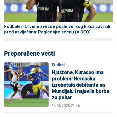
Fudbaleri Crvene zvezde posle velikog kiksa završili
pred navijačima: Pogledajte scenu (VIDEO)
Preporučene vesti
Fudbal
Hjustone, Kurasao ima
problem! Nemačka
izrešetala debitanta na
Mundijalu i najavila borbu
za pehar
14.06.2026 21:46