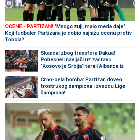
OCENE - PARTIZAN!
"Mnogo zuji, malo meda daje":
Koji fudbaler Partizana je dobio najnižu ocenu protiv
Tobola?
Skandal zbog transfera Dakua!
Pobesneli navijači uz zastavu
"Kosovo je Srbija" terali Albanca iz
kluba
Crno-bela bomba: Partizan doveo
trostrukog šampiona i zvezdu Lige
šampiona!