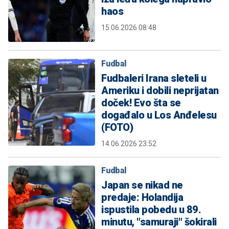
haos
15.06.2026 08:48
Fudbal
Fudbaleri Irana sleteli u
Ameriku i dobili neprijatan
doček! Evo šta se
događalo u Los Anđelesu
(FOTO)
14.06.2026 23:52
Fudbal
Japan se nikad ne
predaje: Holandija
ispustila pobedu u 89.
minutu, "samuraji" šokirali