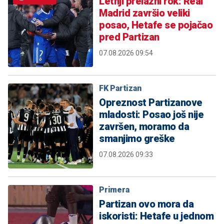
Letnji prelazni rok: Real
Madrid završio veliki
posao, Hetafe se pojačao
pred Partizan
07.08.2026 09:54
FK Partizan
Opreznost Partizanove
mladosti: Posao još nije
završen, moramo da
smanjimo greške
07.08.2026 09:33
Primera
Partizan ovo mora da
iskoristi: Hetafe u jednom