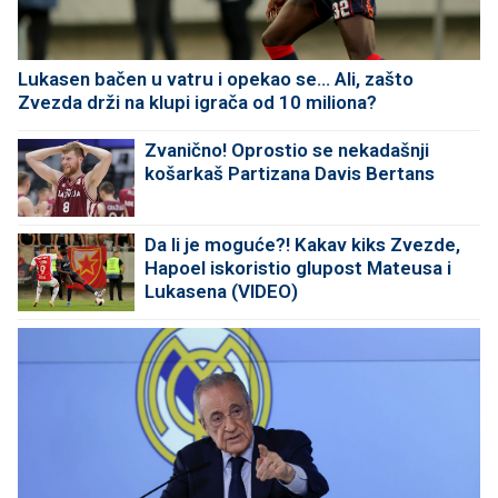
Lukasen bačen u vatru i opekao se... Ali, zašto
Zvezda drži na klupi igrača od 10 miliona?
Zvanično! Oprostio se nekadašnji
košarkaš Partizana Davis Bertans
Da li je moguće?! Kakav kiks Zvezde,
Hapoel iskoristio glupost Mateusa i
Lukasena (VIDEO)