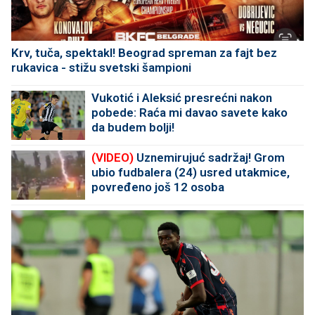
Krv, tuča, spektakl! Beograd spreman za fajt bez
rukavica - stižu svetski šampioni
Vukotić i Aleksić presrećni nakon
pobede: Raća mi davao savete kako
da budem bolji!
(VIDEO)
Uznemirujuć sadržaj! Grom
ubio fudbalera (24) usred utakmice,
povređeno još 12 osoba