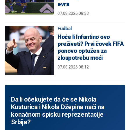
evra
07.08.2026 08:33
Fudbal
Hoće li Infantino ovo
preživeti? Prvi čovek FIFA
ponovo optužen za
zloupotrebu moći
07.08.2026 08:12
Da li očekujete da će se Nikola
Kusturica i Nikola Džepina naći na
konačnom spisku reprezentacije
Srbije?