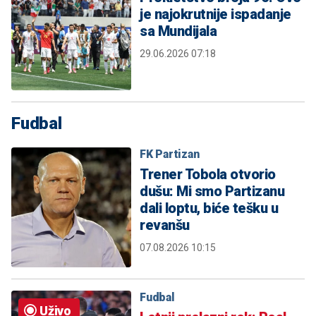
je najokrutnije ispadanje
sa Mundijala
29.06.2026 07:18
Fudbal
FK Partizan
Trener Tobola otvorio
dušu: Mi smo Partizanu
dali loptu, biće tešku u
revanšu
07.08.2026 10:15
Fudbal
Uživo