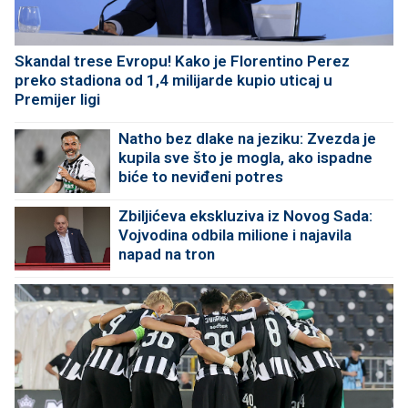
Skandal trese Evropu! Kako je Florentino Perez
preko stadiona od 1,4 milijarde kupio uticaj u
Premijer ligi
Natho bez dlake na jeziku: Zvezda je
kupila sve što je mogla, ako ispadne
biće to neviđeni potres
Zbiljićeva ekskluziva iz Novog Sada:
Vojvodina odbila milione i najavila
napad na tron