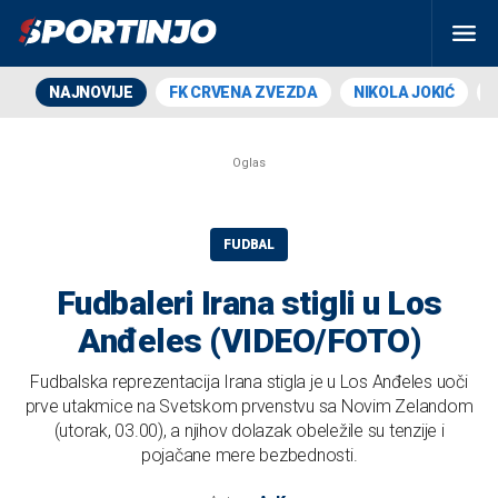
NAJNOVIJE
FK CRVENA ZVEZDA
NIKOLA JOKIĆ
FUDBAL
Fudbaleri Irana stigli u Los
Anđeles (VIDEO/FOTO)
Fudbalska reprezentacija Irana stigla je u Los Anđeles uoči
prve utakmice na Svetskom prvenstvu sa Novim Zelandom
(utorak, 03.00), a njihov dolazak obeležile su tenzije i
pojačane mere bezbednosti.