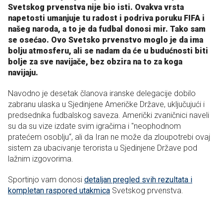
Svetskog prvenstva nije bio isti. Ovakva vrsta
napetosti umanjuje tu radost i podriva poruku FIFA i
našeg naroda, a to je da fudbal donosi mir. Tako sam
se osećao. Ovo Svetsko prvenstvo moglo je da ima
bolju atmosferu, ali se nadam da će u budućnosti biti
bolje za sve navijače, bez obzira na to za koga
navijaju.
Navodno je desetak članova iranske delegacije dobilo
zabranu ulaska u Sjedinjene Američke Države, uključujući i
predsednika fudbalskog saveza. Američki zvaničnici naveli
su da su vize izdate svim igračima i "neophodnom
pratećem osoblju“, ali da Iran ne može da zloupotrebi ovaj
sistem za ubacivanje terorista u Sjedinjene Države pod
lažnim izgovorima.
Sportinjo vam donosi
detaljan pregled svih rezultata i
kompletan raspored utakmica
Svetskog prvenstva.