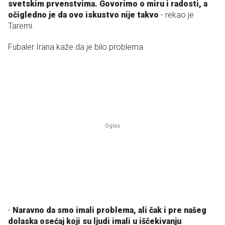
svetskim prvenstvima. Govorimo o miru i radosti, a
očigledno je da ovo iskustvo nije takvo
- rekao je
Taremi.
Fubaler Irana kaže da je bilo problema.
-
Naravno da smo imali problema, ali čak i pre našeg
dolaska osećaj koji su ljudi imali u iščekivanju