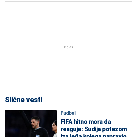
Slične vesti
Fudbal
FIFA hitno mora da
reaguje: Sudija potezom
iza leđa kolega napravio