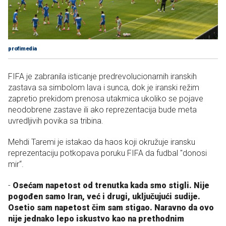
profimedia
FIFA je zabranila isticanje predrevolucionarnih iranskih
zastava sa simbolom lava i sunca, dok je iranski režim
zapretio prekidom prenosa utakmica ukoliko se pojave
neodobrene zastave ili ako reprezentacija bude meta
uvredljivih povika sa tribina.
Mehdi Taremi je istakao da haos koji okružuje iransku
reprezentaciju potkopava poruku FIFA da fudbal "donosi
mir“.
-
Osećam napetost od trenutka kada smo stigli. Nije
pogođen samo Iran, već i drugi, uključujući sudije.
Osetio sam napetost čim sam stigao. Naravno da ovo
nije jednako lepo iskustvo kao na prethodnim