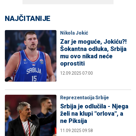
NAJČITANIJE
Nikola Jokić
Zar je moguće, Jokiću?!
Šokantna odluka, Srbija
mu ovo nikad neće
oprostiti
12.09.2025 07:00
Reprezentacija Srbije
Srbija je odlučila - Njega
želi na klupi "orlova", a
ne Piksija
11.09.2025 09:58