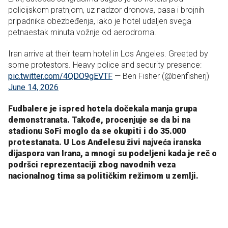
policijskom pratnjom, uz nadzor dronova, pasa i brojnih
pripadnika obezbeđenja, iako je hotel udaljen svega
petnaestak minuta vožnje od aerodroma.
Iran arrive at their team hotel in Los Angeles. Greeted by
some protestors. Heavy police and security presence:
pic.twitter.com/4QDO9gEVTF
— Ben Fisher (@benfisherj)
June 14, 2026
Fudbalere je ispred hotela dočekala manja grupa
demonstranata. Takođe, procenjuje se da bi na
stadionu SoFi moglo da se okupiti i do 35.000
protestanata. U Los Anđelesu živi najveća iranska
dijaspora van Irana, a mnogi su podeljeni kada je reč o
podršci reprezentaciji zbog navodnih veza
nacionalnog tima sa političkim režimom u zemlji.