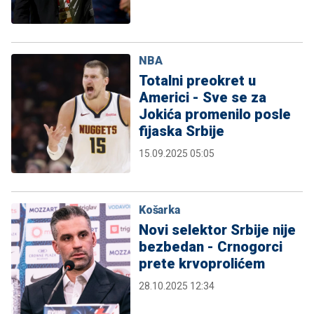
NBA
Totalni preokret u
Americi - Sve se za
Jokića promenilo posle
fijaska Srbije
15.09.2025 05:05
Košarka
Novi selektor Srbije nije
bezbedan - Crnogorci
prete krvoprolićem
28.10.2025 12:34