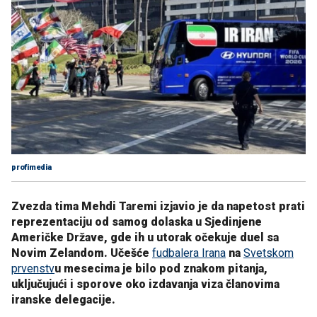
profimedia
Zvezda tima Mehdi Taremi izjavio je da napetost prati
reprezentaciju od samog dolaska u Sjedinjene
Američke Države, gde ih u utorak očekuje duel sa
Novim Zelandom. U
češće
fudbalera Irana
na
Svetskom
prvenstv
u mesecima je bilo pod znakom pitanja,
uključujući i sporove oko izdavanja viza članovima
iranske delegacije.