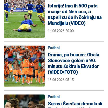
Istorija! Ima ih 500 puta
manje od Nemaca, a
uspeli su da ih šokiraju na
Mundijalu (VIDEO)
14.06.2026 20:00
Fudbal
Drama, pa buuum: Obala
Slonovače golom u 90.
minutu šokirala Ekvador
(VIDEO/FOTO)
15.06.2026 05:15
Fudbal
Surovi Šveđani demolirali