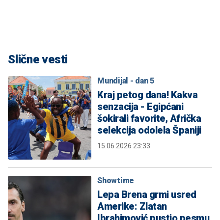
Slične vesti
Mundijal - dan 5
Kraj petog dana! Kakva
senzacija - Egipćani
šokirali favorite, Afrička
selekcija odolela Španiji
15.06.2026 23:33
Showtime
Lepa Brena grmi usred
Amerike: Zlatan
Ibrahimović pustio pesmu