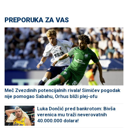
PREPORUKA ZA VAS
Meč Zvezdinih potencijalnih rivala! Simićev pogodak
nije pomogao Sabahu, Orhus bliži plej-ofu
Luka Dončić pred bankrotom: Bivša
verenica mu traži neverovatnih
40.000.000 dolara!