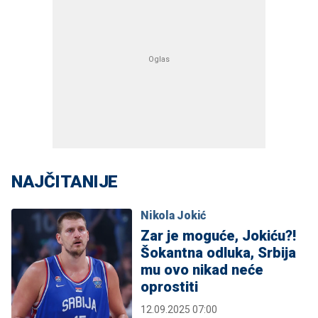
NAJČITANIJE
Nikola Jokić
Zar je moguće, Jokiću?!
Šokantna odluka, Srbija
mu ovo nikad neće
oprostiti
12.09.2025 07:00