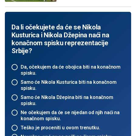
Da li očekujete da će se Nikola
Kusturica i Nikola Džepina naći na
konačnom spisku reprezentacije
Srbije?
Da, očekujem da će obojica biti na konačnom
spisku.
Samo će Nikola Kusturica biti na konačnom
spisku.
Samo će Nikola Džepina biti na konačnom
spisku.
Ne očekujem da će se nijedan od njih naći na
konačnom spisku.
Teško je proceniti u ovom trenutku.