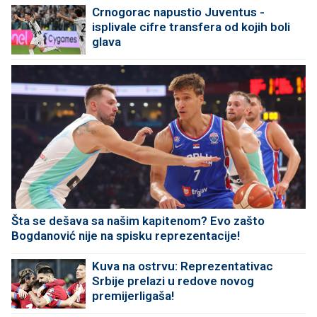
Crnogorac napustio Juventus -
isplivale cifre transfera od kojih boli
glava
Šta se dešava sa našim kapitenom? Evo zašto
Bogdanović nije na spisku reprezentacije!
Kuva na ostrvu: Reprezentativac
Srbije prelazi u redove novog
premijerligaša!