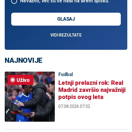
Nevažno, već su se našli na širem spisku.
GLASAJ
VIDI REZULTATE
NAJNOVIJE
Fudbal
Uživo
Letnji prelazni rok: Real
Madrid završio najvažniji
potpis ovog leta
07.08.2026 07:32