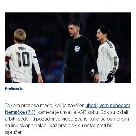
Profimedia
Tokom prenosa meča, koji je završen
ubedljivom pobedom
Nemačke (7:1),
kamera je uhvatila VAR sobu. Dok su ostali
arbitri sedeli, u pozadini se video Evans kako sa osmehom
na licu sklapa palac i kažiprst, dok su ostali prsti bili
ispruženi.