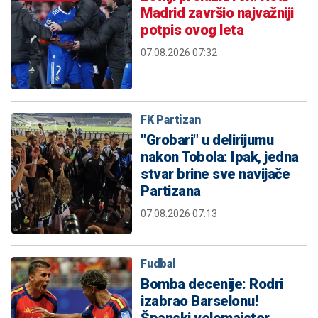
Madrid završio najvažniji
potpis ovog leta
07.08.2026 07:32
FK Partizan
"Grobari" u delirijumu
nakon Tobola: Ipak, jedna
stvar brine sve navijače
Partizana
07.08.2026 07:13
Fudbal
Bomba decenije: Rodri
izabrao Barselonu!
Španski velemajstor