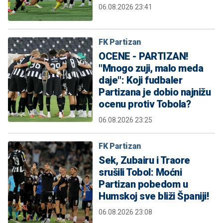
06.08.2026 23:41
FK Partizan
OCENE - PARTIZAN!
"Mnogo zuji, malo meda
daje": Koji fudbaler
Partizana je dobio najnižu
ocenu protiv Tobola?
06.08.2026 23:25
FK Partizan
Sek, Zubairu i Traore
srušili Tobol: Moćni
Partizan pobedom u
Humskoj sve bliži Španiji!
06.08.2026 23:08