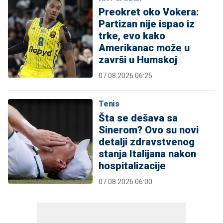
Preokret oko Vokera:
Partizan nije ispao iz
trke, evo kako
Amerikanac može u
završi u Humskoj
07.08.2026 06:25
Tenis
Šta se dešava sa
Sinerom? Ovo su novi
detalji zdravstvenog
stanja Italijana nakon
hospitalizacije
07.08.2026 06:00