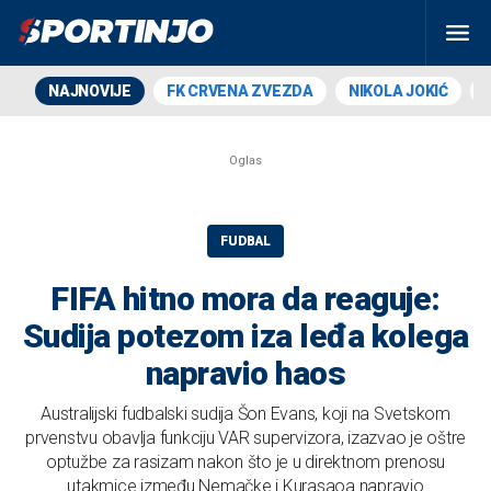
NAJNOVIJE
FK CRVENA ZVEZDA
NIKOLA JOKIĆ
FUDBAL
FIFA hitno mora da reaguje:
Sudija potezom iza leđa kolega
napravio haos
Australijski fudbalski sudija Šon Evans, koji na Svetskom
prvenstvu obavlja funkciju VAR supervizora, izazvao je oštre
optužbe za rasizam nakon što je u direktnom prenosu
utakmice između Nemačke i Kurasaoa napravio