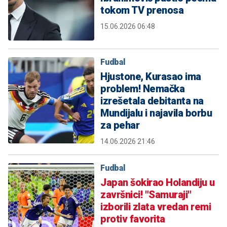
tokom TV prenosa
15.06.2026 06:48
Fudbal
Hjustone, Kurasao ima
problem! Nemačka
izrešetala debitanta na
Mundijalu i najavila borbu
za pehar
14.06.2026 21:46
Fudbal
Japan šokirao Holandiju u
završnici! "Samuraji"
izborili zlata vredan remi
protiv favorita