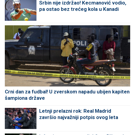
Srbin nije izdržao! Kecmanović vodio,
pa ostao bez trećeg kola u Kanadi
Crni dan za fudbal! U zverskom napadu ubijen kapiten
šampiona države
Letnji prelazni rok: Real Madrid
završio najvažniji potpis ovog leta