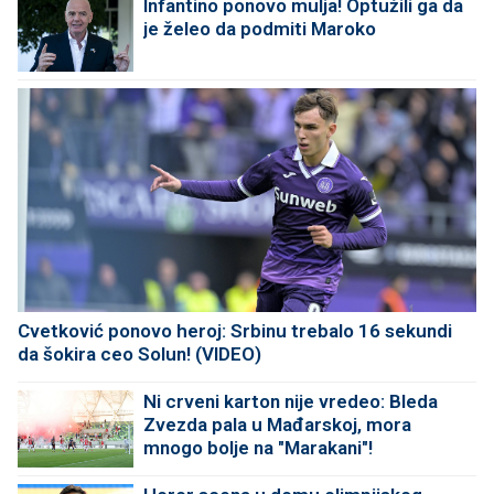
Infantino ponovo mulja! Optužili ga da
je želeo da podmiti Maroko
Cvetković ponovo heroj: Srbinu trebalo 16 sekundi
da šokira ceo Solun! (VIDEO)
Ni crveni karton nije vredeo: Bleda
Zvezda pala u Mađarskoj, mora
mnogo bolje na "Marakani"!