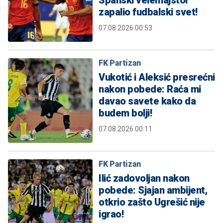
zapalio fudbalski svet!
07.08.2026 00:53
FK Partizan
Vukotić i Aleksić presrećni
nakon pobede: Raća mi
davao savete kako da
budem bolji!
07.08.2026 00:11
FK Partizan
Ilić zadovoljan nakon
pobede: Sjajan ambijent,
otkrio zašto Ugrešić nije
igrao!