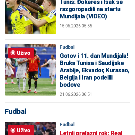
Tunis: Đokereš i Isak se
razgoropadili na startu
Mundijala (VIDEO)
15.06.2026 05:55
Fudbal
Uživo
Gotov i 11. dan Mundijala!
Bruka Tunisa i Saudijske
Arabije, Ekvador, Kurasao,
Belgija i Iran podelili
bodove
21.06.2026 06:51
Fudbal
Fudbal
Uživo
Letnji prelazni rok: Real