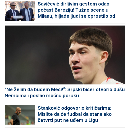
Savićević dirljivim gestom odao
počast Bareziju! Tužne scene u
Milanu, hiljade ljudi se oprostilo od
legende
"Ne želim da budem Mesi!“: Srpski biser otvorio dušu
Nemcima i poslao moćnu poruku
Stanković odgovorio kritičarima:
Mislite da će fudbal da stane ako
četvrti put ne uđem u Ligu
šampiona?