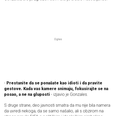
-
Prestanite da se ponašate kao idioti i da pravite
gestove. Kada vas kamere snimaju, fokusirajte se na
posao, a ne na gluposti
- izjavio je Gonzales.
S druge strane, deo javnosti smatra da mu nije bila namera
da uvredi nekoga, da se samo našalio, ali s obzirom na