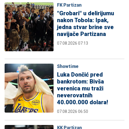
FK Partizan
"Grobari" u delirijumu
nakon Tobola: Ipak,
jedna stvar brine sve
navijače Partizana
07.08.2026 07:13
Showtime
Luka Dončić pred
bankrotom: Bivša
verenica mu traži
neverovatnih
40.000.000 dolara!
07.08.2026 06:50
KK Partizan