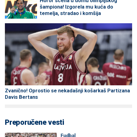
Horor scena u domu olimpijskog
šampiona! Izgorela mu kuća do
temelja, stradao i komšija
Zvanično! Oprostio se nekadašnji košarkaš Partizana
Davis Bertans
Preporučene vesti
Fudbal