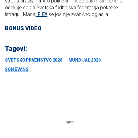
stroga pravila FIFA o političkim i ideološkim simbolima,
očekuje se da Svetska fudbalska federacija pokrene
istragu. Mada,
FIFA
se još nije zvanično oglasila.
BONUS VIDEO
Tagovi:
SVETSKO PRVENSTVO 2026
MUNDIJAL 2026
ŠON EVANS