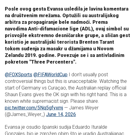
Posle ovog gesta Evansa usledila je lavina komentara
na društvenim mrežama. Optužili su australijskog
arbitra za propagiranje bele nadmoći. Prema
navodima Anti-difamacione lige (ADL), ovaj simbol su
prisvojile ekstremno desničarske grupe, a sličan gest
koristio je australijski terorista Brenton Tarant
tokom suđenja za masakr u džamijama u Novom
Zelandu 2019. godine. Povezuje se i sa antivladinim
pokretom "Three Percenters".
@FOXSports
@FIFAWorldCup
I don’t usually post
controversial things but this is unacceptable. Watching the
start of Germany vs Curaçao, the Australian replay official
Shaun Evans gives the OK sign with his right hand. This is a
known white supremacist sign. Please share.
pic.twitter.com/5Nq5gfyxmj
— James Weyer
(@James_Weyer_)
June 14, 2026
Evansa je osudio španski sudija Eduardo Ituralde
Gonzales, bio je zgrožen obim što je uradio Australijanac.