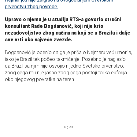
prvenstvu zbog povrede.
Upravo o njemu je u studiju RTS-a govorio stručni
konsultant Rade Bogdanović, koji nije krio
nezadovoljstvo zbog načina na koji se u Brazilu i dalje
sve vrti oko najveće zvezde.
Bogdanović je ocenio da ga je priča o Nejmaru već umorila,
iako je Brazil tek počeo takmičenje. Posebno je naglasio
da Brazil sa njim nije osvojio nijedno Svetsko prvenstvo,
zbog čega mu nije jasno zbog čega postoji tolika euforija
oko njegovog povratka na teren.