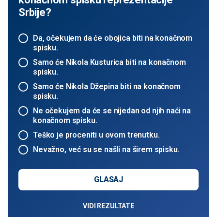
Srbije?
Da, očekujem da će obojica biti na konačnom
spisku.
Samo će Nikola Kusturica biti na konačnom
spisku.
Samo će Nikola Džepina biti na konačnom
spisku.
Ne očekujem da će se nijedan od njih naći na
konačnom spisku.
Teško je proceniti u ovom trenutku.
Nevažno, već su se našli na širem spisku.
GLASAJ
VIDI REZULTATE