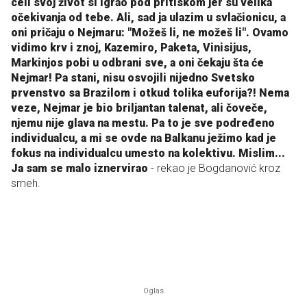
celi svoj život si igrao pod pritiskom jer su velika
očekivanja od tebe. Ali, sad ja ulazim u svlačionicu, a
oni pričaju o Nejmaru: "Možeš li, ne možeš li". Ovamo
vidimo krv i znoj, Kazemiro, Paketa, Vinisijus,
Markinjos pobi u odbrani sve, a oni čekaju šta će
Nejmar! Pa stani, nisu osvojili nijedno Svetsko
prvenstvo sa Brazilom i otkud tolika euforija?! Nema
veze, Nejmar je bio briljantan talenat, ali čoveče,
njemu nije glava na mestu. Pa to je sve podređeno
individualcu, a mi se ovde na Balkanu ježimo kad je
fokus na individualcu umesto na kolektivu. Mislim...
Ja sam se malo iznervirao
- rekao je Bogdanović kroz
smeh.