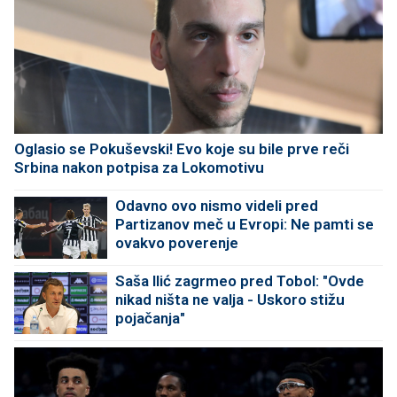
Oglasio se Pokuševski! Evo koje su bile prve reči
Srbina nakon potpisa za Lokomotivu
Odavno ovo nismo videli pred
Partizanov meč u Evropi: Ne pamti se
ovakvo poverenje
Saša Ilić zagrmeo pred Tobol: "Ovde
nikad ništa ne valja - Uskoro stižu
pojačanja"