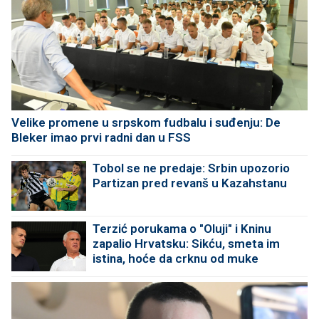
Velike promene u srpskom fudbalu i suđenju: De
Bleker imao prvi radni dan u FSS
Tobol se ne predaje: Srbin upozorio
Partizan pred revanš u Kazahstanu
Terzić porukama o "Oluji" i Kninu
zapalio Hrvatsku: Sikću, smeta im
istina, hoće da crknu od muke