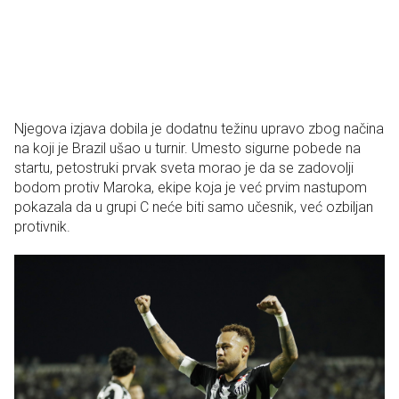
Njegova izjava dobila je dodatnu težinu upravo zbog načina
na koji je Brazil ušao u turnir. Umesto sigurne pobede na
startu, petostruki prvak sveta morao je da se zadovolji
bodom protiv Maroka, ekipe koja je već prvim nastupom
pokazala da u grupi C neće biti samo učesnik, već ozbiljan
protivnik.