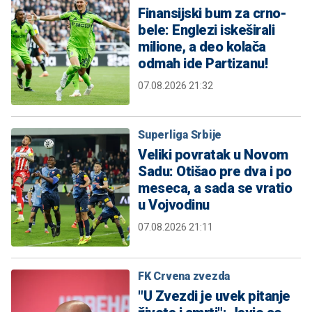
Finansijski bum za crno-
bele: Englezi iskeširali
milione, a deo kolača
odmah ide Partizanu!
07.08.2026 21:32
Superliga Srbije
Veliki povratak u Novom
Sadu: Otišao pre dva i po
meseca, a sada se vratio
u Vojvodinu
07.08.2026 21:11
FK Crvena zvezda
"U Zvezdi je uvek pitanje