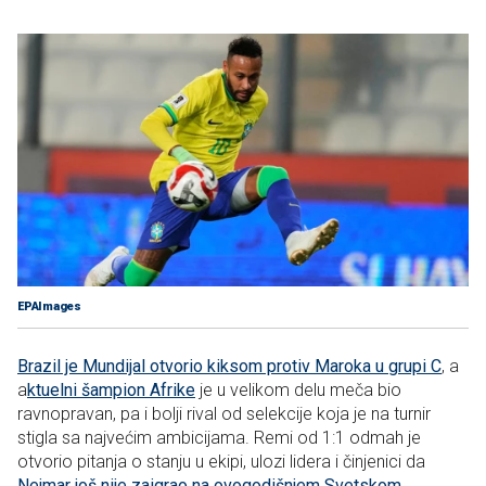
EPAImages
Brazil je Mundijal otvorio kiksom protiv Maroka u grupi C
, a
a
ktuelni šampion Afrike
je u velikom delu meča bio
ravnopravan, pa i bolji rival od selekcije koja je na turnir
stigla sa najvećim ambicijama.
Remi od 1:1 odmah je
otvorio pitanja o stanju u ekipi, ulozi lidera i činjenici da
Nejmar još nije zaigrao na ovogodišnjem Svetskom