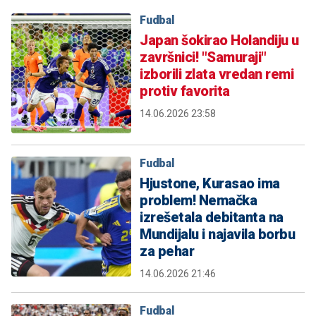
Fudbal
Japan šokirao Holandiju u
završnici! "Samuraji"
izborili zlata vredan remi
protiv favorita
14.06.2026 23:58
Fudbal
Hjustone, Kurasao ima
problem! Nemačka
izrešetala debitanta na
Mundijalu i najavila borbu
za pehar
14.06.2026 21:46
Fudbal