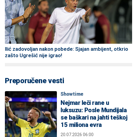
Ilić zadovoljan nakon pobede: Sjajan ambijent, otkrio
zašto Ugrešić nije igrao!
Preporučene vesti
Showtime
Nejmar leči rane u
luksuzu: Posle Mundijala
se baškari na jahti teškoj
15 miliona evra
20.07.2026 06:00