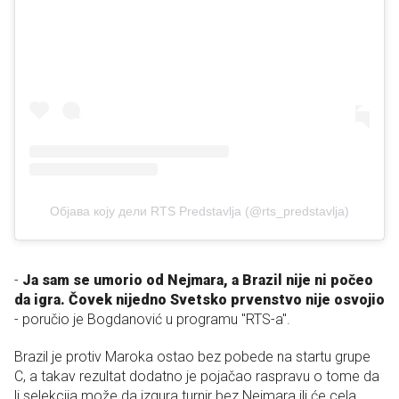
Објава коју дели RTS Predstavlja (@rts_predstavlja)
-
Ja sam se umorio od Nejmara, a Brazil nije ni počeo
da igra. Čovek nijedno Svetsko prvenstvo nije osvojio
- poručio je Bogdanović u programu "RTS-a".
Brazil je protiv Maroka ostao bez pobede na startu grupe
C, a takav rezultat dodatno je pojačao raspravu o tome da
li selekcija može da izgura turnir bez Nejmara ili će cela