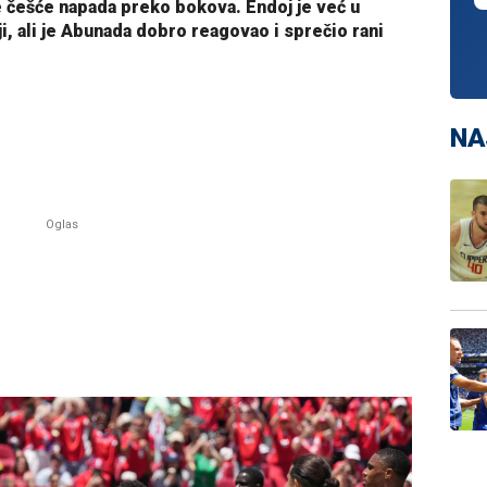
ve češće napada preko bokova. Endoj je već u
i, ali je Abunada dobro reagovao i sprečio rani
NA