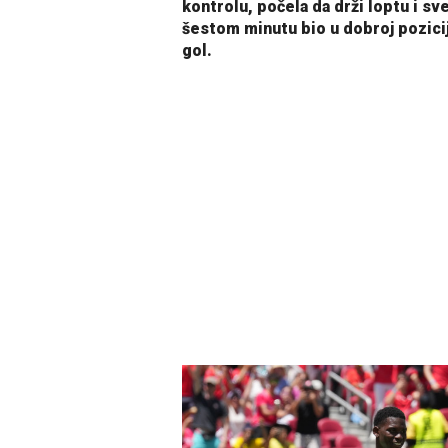
kontrolu, počela da drži loptu i s
šestom minutu bio u dobroj pozicij
gol.