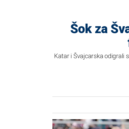
Šok za Šva
Katar i Švajcarska odigrali