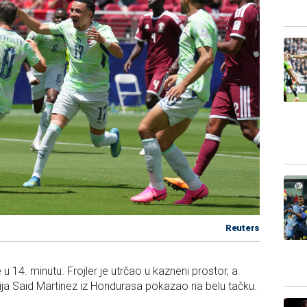
Reuters
u 14. minutu. Frojler je utrčao u kazneni prostor, a
ija Said Martinez iz Hondurasa pokazao na belu tačku.