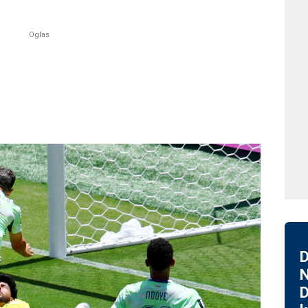
D
N
D