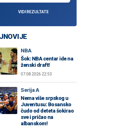
VIDI REZULTATE
JNOVIJE
NBA
Šok: NBA centar ide na
ženski draft!
07.08.2026 22:53
Serija A
Nema više srpskog u
Juventusu: Bosansko
čudo od deteta šokirao
sve i pričao na
albanskom!