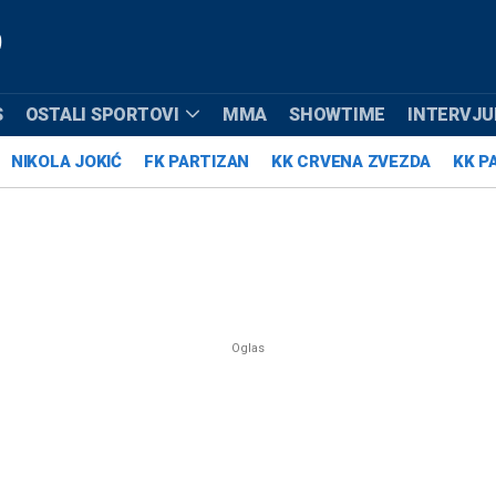
S
OSTALI SPORTOVI
MMA
SHOWTIME
INTERVJUI
NIKOLA JOKIĆ
FK PARTIZAN
KK CRVENA ZVEZDA
KK P