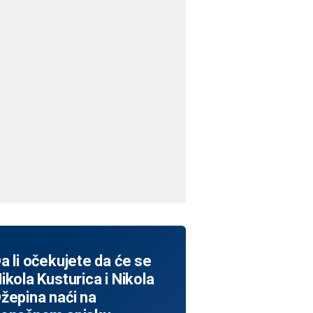
a li očekujete da će se
ikola Kusturica i Nikola
žepina naći na