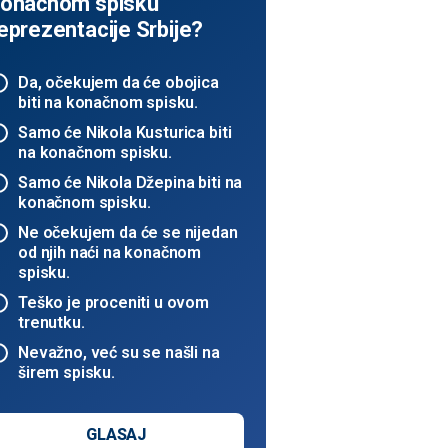
onačnom spisku
eprezentacije Srbije?
Da, očekujem da će obojica
biti na konačnom spisku.
Samo će Nikola Kusturica biti
na konačnom spisku.
Samo će Nikola Džepina biti na
konačnom spisku.
Ne očekujem da će se nijedan
od njih naći na konačnom
spisku.
Teško je proceniti u ovom
trenutku.
Nevažno, već su se našli na
širem spisku.
GLASAJ