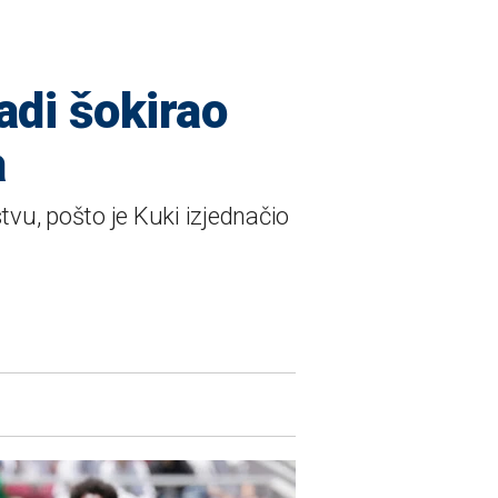
adi šokirao
a
vu, pošto je Kuki izjednačio