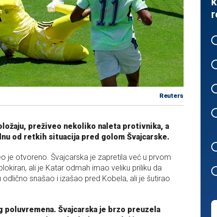
k
r
Reuters
ožaju, preživeo nekoliko naleta protivnika, a
dnu od retkih situacija pred golom Švajcarske.
o je otvoreno. Švajcarska je zapretila već u prvom
blokiran, ali je Katar odmah imao veliku priliku da
dlično snašao i izašao pred Kobela, ali je šutirao
g poluvremena. Švajcarska je brzo preuzela