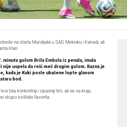
pobede na startu Mundijala u SAD, Meksiku i Kanadi, ali
nta Klari.
7. minuta golom Brila Embola iz penala, imala
 ali nije uspela da reši meč drugim golom. Kazna je
e, kada je Kuki posle ubačene lopte glavom
ataru bod.
 bila konkretniji i opasniji tim, ali se na kraju
nsi skupo koštala favorita.