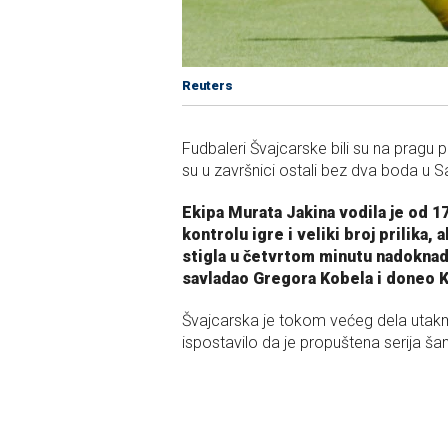
Reuters
Fudbaleri Švajcarske bili su na pragu 
su u završnici ostali bez dva boda u Sa
Ekipa Murata Jakina vodila je od 1
kontrolu igre i veliki broj prilika,
stigla u četvrtom minutu nadoknad
savladao Gregora Kobela i doneo K
Švajcarska je tokom većeg dela utakmice
ispostavilo da je propuštena serija ša