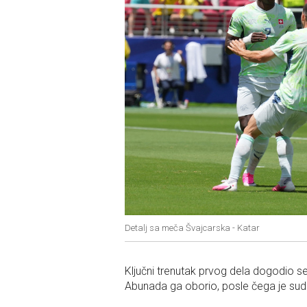
Detalj sa meča Švajcarska - Katar
Ključni trenutak prvog dela dogodio se 
Abunada ga oborio, posle čega je sud