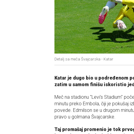
Detalj sa meča Švajcarska - Katar
Katar je dugo bio u podređenom pol
zatim u samom finišu iskoristio je
Meč na stadionu "Levi's Stadium" poče
minutu preko Embola, čiji je pokušaj iz
povede. Edmilson se u drugom minutu o
pravo u golmana Švajcarske.
Taj promašaj promenio je tok prvo