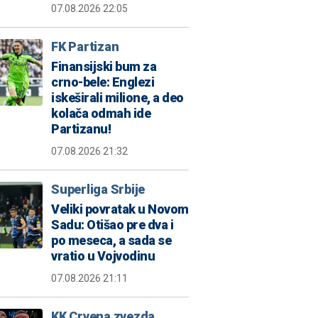
07.08.2026 22:05
FK Partizan
Finansijski bum za
crno-bele: Englezi
iskeširali milione, a deo
kolača odmah ide
Partizanu!
07.08.2026 21:32
Superliga Srbije
Veliki povratak u Novom
Sadu: Otišao pre dva i
po meseca, a sada se
vratio u Vojvodinu
07.08.2026 21:11
KK Crvena zvezda