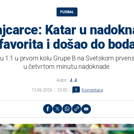
FUDBAL
jcarce: Katar u nadokn
favorita i došao do bod
 su 1:1 u prvom kolu Grupe B na Svetskom prvenst
u četvrtom minutu nadoknade.
Autor:
J. J.
13.06.2026
23:05
0
Komentara