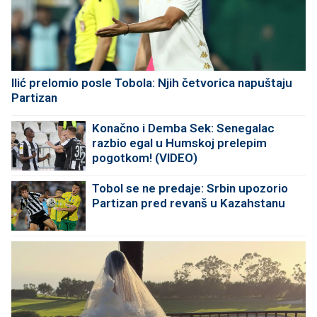
Ilić prelomio posle Tobola: Njih četvorica napuštaju
Partizan
Konačno i Demba Sek: Senegalac
razbio egal u Humskoj prelepim
pogotkom! (VIDEO)
Tobol se ne predaje: Srbin upozorio
Partizan pred revanš u Kazahstanu