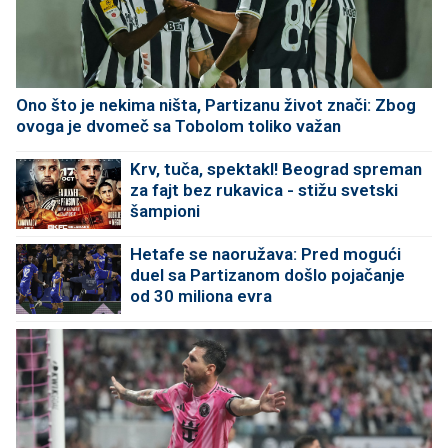
Ono što je nekima ništa, Partizanu život znači: Zbog
ovoga je dvomeč sa Tobolom toliko važan
Krv, tuča, spektakl! Beograd spreman
za fajt bez rukavica - stižu svetski
šampioni
Hetafe se naoružava: Pred mogući
duel sa Partizanom došlo pojačanje
od 30 miliona evra