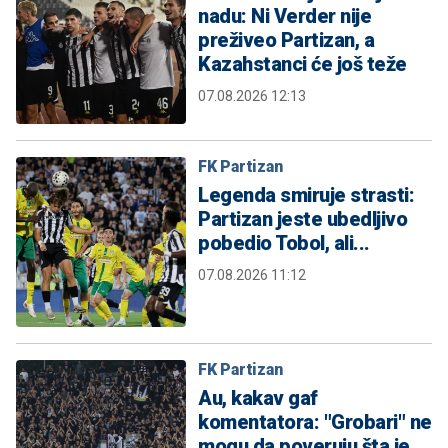
nadu: Ni Verder nije
preživeo Partizan, a
Kazahstanci će još teže
07.08.2026 12:13
FK Partizan
Legenda smiruje strasti:
Partizan jeste ubedljivo
pobedio Tobol, ali...
07.08.2026 11:12
FK Partizan
Au, kakav gaf
komentatora: "Grobari" ne
mogu da poveruju šta je