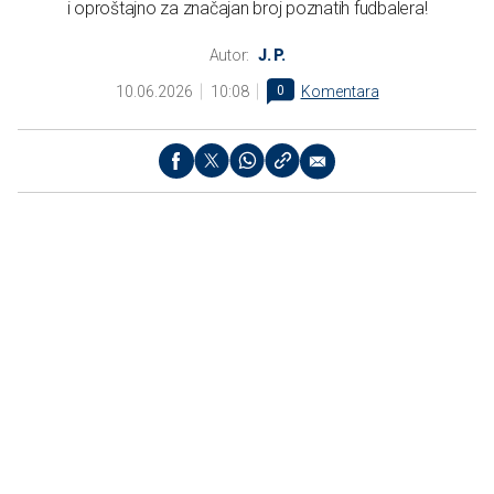
i oproštajno za značajan broj poznatih fudbalera!
Autor:
J. P.
10.06.2026
10:08
0
Komentara