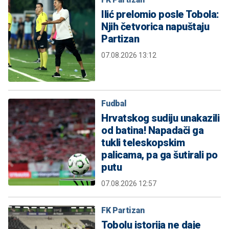
Ilić prelomio posle Tobola:
Njih četvorica napuštaju
Partizan
07.08.2026 13:12
Fudbal
Hrvatskog sudiju unakazili
od batina! Napadači ga
tukli teleskopskim
palicama, pa ga šutirali po
putu
07.08.2026 12:57
FK Partizan
Tobolu istorija ne daje