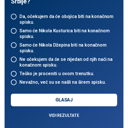
Srbije?
Da, očekujem da će obojica biti na konačnom
spisku.
Samo će Nikola Kusturica biti na konačnom
spisku.
Samo će Nikola Džepina biti na konačnom
spisku.
Ne očekujem da će se nijedan od njih naći na
konačnom spisku.
Teško je proceniti u ovom trenutku.
Nevažno, već su se našli na širem spisku.
GLASAJ
VIDI REZULTATE