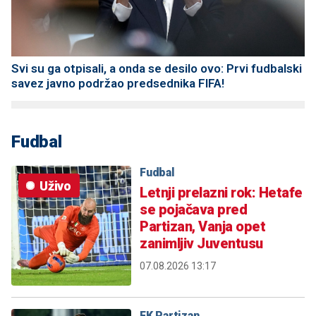
Svi su ga otpisali, a onda se desilo ovo: Prvi fudbalski
savez javno podržao predsednika FIFA!
Fudbal
Fudbal
Uživo
Letnji prelazni rok: Hetafe
se pojačava pred
Partizan, Vanja opet
zanimljiv Juventusu
07.08.2026 13:17
FK Partizan