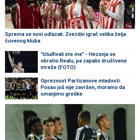
Sprema se novi odlazak: Zvezdin igrač velika želja
čuvenog kluba
"Izluđivali ste me" - Hezonja se
obratio Realu, pa zapalio društvene
mreže (FOTO)
Opreznost Partizanove mladosti:
Posao još nije završen, moramo da
smanjimo greške