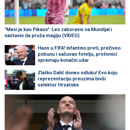
"Mesi je kao Pikaso": Leo zaboravio na Mundijal i
nastavio da pruža magiju (VIDEO)
Haos u FIFA! Infantino preti, preživeo
pobunu i sačuvao fotelju, protivnici
spremaju konačni udar
Zlatko Dalić doneo odluku! Evo koju
reprezentaciju preuzima bivši
selektor Hrvatske