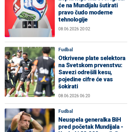
će na Mundijalu šutirati
pravo čudo moderne
tehnologije
08.06.2026 20:02
Fudbal
Otkrivene plate selektora
na Svetskom prvenstvu:
Savezi odrešili kesu,
pojedine cifre će vas
šokirati
08.06.2026 06:20
Fudbal
Neuspela generalka BiH
pred početak Mundijala -