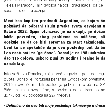
Pelea i Maradonu, njih dvojica najbolji igrači ikada, pa će i
sada biti u centru pažnje.
Mesi kao kapiten predvodi Argentinu, sa kojom će
pokušati da odbrani titulu prvaka sveta osvojenu u
Kataru 2022. Sjajni ofanzivac je na okupljanje došao
lakše povređen, zbog problema sa mišićem, ali
očekuje se da će biti spreman za start takmičenja.
Uveliko se spekuliše da je ovo poslednji put da će
Leo nastupati za "gaučose". Dosad je na 198 utakmica
dao 116 golova, uskoro puni 39 godina i realno je da
označi kraj.
Isto važi i za Ronalda, koji je već zagazio u petu deceniju
života. Doneo je Portugalu pehar na Evropskom prvenstvu
2016. i ovo će mu biti poslednja prilika da to učinina SP.
Biće uzdanica svog tima, s obzirom da je trenutno na
učinku od 143 pogotka na 227 mečeva.
-
Definitivno će ovo biti moje poslednje takmičenje u dresu