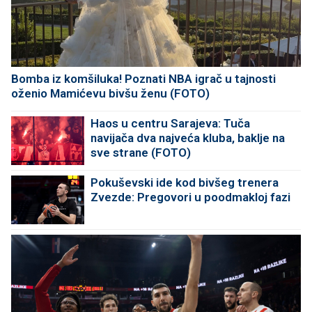
Bomba iz komšiluka! Poznati NBA igrač u tajnosti
oženio Mamićevu bivšu ženu (FOTO)
Haos u centru Sarajeva: Tuča
navijača dva najveća kluba, baklje na
sve strane (FOTO)
Pokuševski ide kod bivšeg trenera
Zvezde: Pregovori u poodmakloj fazi