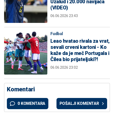
Uzalud i 20.000 navijača
(VIDEO)
06.06.2026 23:43
Fudbal
Leao hvatao rivala za vrat,
sevali crveni kartoni - Ko
kaže da je meč Portugala i
Čilea bio prijateljski?!
06.06.2026 23:02
Komentari
0 KOMENTARA
POŠALJI KOMENTAR