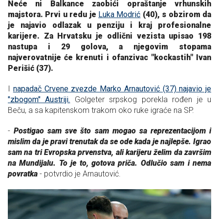
N
eće ni Balkance zaobići opraštanje vrhunskih
majstora. Prvi u redu je
Luka Modrić
(40), s obzirom da
je najavio odlazak u penziju i kraj profesionalne
karijere. Za Hrvatsku je odlični vezista upisao 198
nastupa i 29 golova, a njegovim stopama
najverovatnije će krenuti i ofanzivac "kockastih" Ivan
Perišić (37).
I
napadač Crvene zvezde Marko Arnautović (37) najavio je
"zbogom" Austriji.
Golgeter srpskog porekla rođen je u
Beču, a sa kapitenskom trakom oko ruke igraće na SP.
-
Postigao sam sve što sam mogao sa reprezentacijom i
mislim da je pravi trenutak da se ode kada je najlepše. Igrao
sam na tri Evropska prvenstva, ali karijeru želim da završim
na Mundijalu. To je to, gotova priča. Odlučio sam i nema
povratka
- potvrdio je Arnautović.