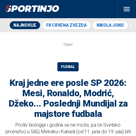
NAJNOVIJE
FK CRVENA ZVEZDA
NIKOLA JOKIĆ
FUDBAL
Kraj jedne ere posle SP 2026:
Mesi, Ronaldo, Modrić,
Džeko... Poslednji Mundijal za
majstore fudbala
Protiv biologije i godina se ne može, pa će Svetsko
prvenstvo u SAD, Meksiku i Kanadi (od 11. juna do 19. jula) biti