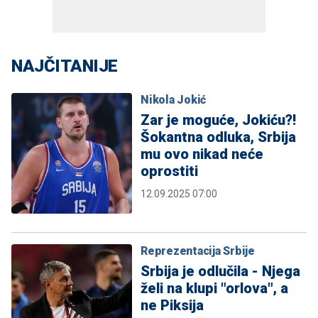
NAJČITANIJE
Nikola Jokić
Zar je moguće, Jokiću?!
Šokantna odluka, Srbija
mu ovo nikad neće
oprostiti
12.09.2025 07:00
Reprezentacija Srbije
Srbija je odlučila - Njega
želi na klupi "orlova", a
ne Piksija