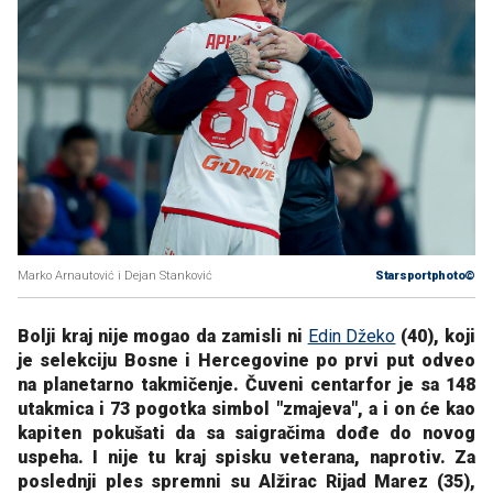
Marko Arnautović i Dejan Stanković
Starsportphoto©
Bolji kraj nije mogao da zamisli ni
Edin Džeko
(40), koji
je selekciju Bosne i Hercegovine po prvi put odveo
na planetarno takmičenje. Čuveni centarfor je sa 148
utakmica i 73 pogotka simbol "zmajeva", a i on će kao
kapiten pokušati da sa saigračima dođe do novog
uspeha. I nije tu kraj spisku veterana, naprotiv. Za
poslednji ples spremni su Alžirac Rijad Marez (35),