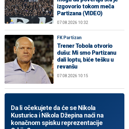
izgovorio tokom meča
Partizana (VIDEO)
07.08.2026 10:32
FK Partizan
Trener Tobola otvorio
dušu: Mi smo Partizanu
dali loptu, biće tešku u
revanšu
07.08.2026 10:15
Da li očekujete da će se Nikola
Kusturica i Nikola Džepina naći na
konačnom spisku reprezentacije