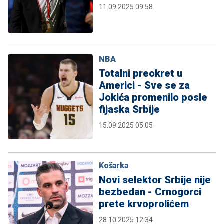
11.09.2025 09:58
NBA
Totalni preokret u
Americi - Sve se za
Jokića promenilo posle
fijaska Srbije
15.09.2025 05:05
Košarka
Novi selektor Srbije nije
bezbedan - Crnogorci
prete krvoprolićem
28.10.2025 12:34