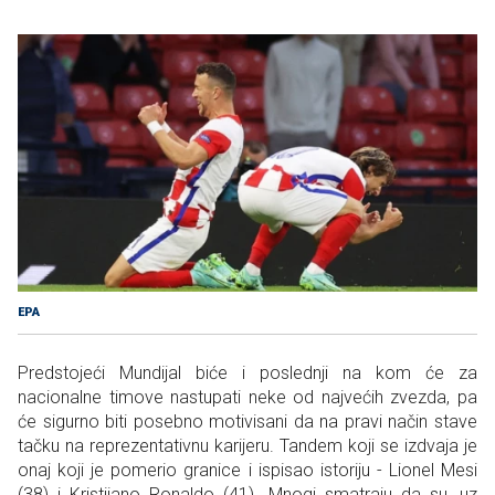
EPA
Predstojeći Mundijal biće i poslednji na kom će za
nacionalne timove nastupati neke od najvećih zvezda, pa
će sigurno biti posebno motivisani da na pravi način stave
tačku na reprezentativnu karijeru.
Tandem koji se izdvaja je
onaj koji je pomerio granice i ispisao istoriju - Lionel Mesi
(38) i Kristijano Ronaldo (41). Mnogi smatraju da su, uz