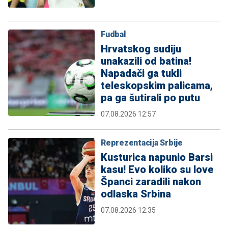
Fudbal
Hrvatskog sudiju
unakazili od batina!
Napadači ga tukli
teleskopskim palicama,
pa ga šutirali po putu
07.08.2026 12:57
Reprezentacija Srbije
Kusturica napunio Barsi
kasu! Evo koliko su love
Španci zaradili nakon
odlaska Srbina
07.08.2026 12:35