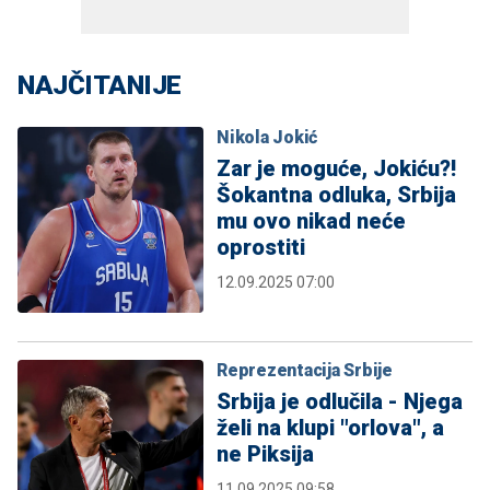
NAJČITANIJE
Nikola Jokić
Zar je moguće, Jokiću?!
Šokantna odluka, Srbija
mu ovo nikad neće
oprostiti
12.09.2025 07:00
Reprezentacija Srbije
Srbija je odlučila - Njega
želi na klupi "orlova", a
ne Piksija
11.09.2025 09:58