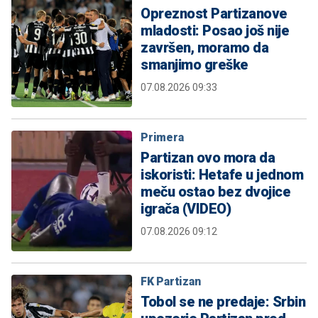
Opreznost Partizanove
mladosti: Posao još nije
završen, moramo da
smanjimo greške
07.08.2026 09:33
Primera
Partizan ovo mora da
iskoristi: Hetafe u jednom
meču ostao bez dvojice
igrača (VIDEO)
07.08.2026 09:12
FK Partizan
Tobol se ne predaje: Srbin