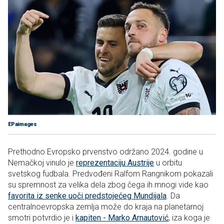
EPaimages
Prethodno Evropsko prvenstvo održano 2024. godine u
Nemačkoj vinulo je
reprezentaciju Austrije
u orbitu
svetskog fudbala. Predvođeni Ralfom Rangnikom pokazali
su spremnost za velika dela zbog čega ih mnogi vide kao
favorita iz senke uoči predstojećeg Mundijala
. Da
centralnoevropska zemlja može do kraja na planetarnoj
smotri potvrdio je i
kapiten - Marko Arnautović
, iza koga je