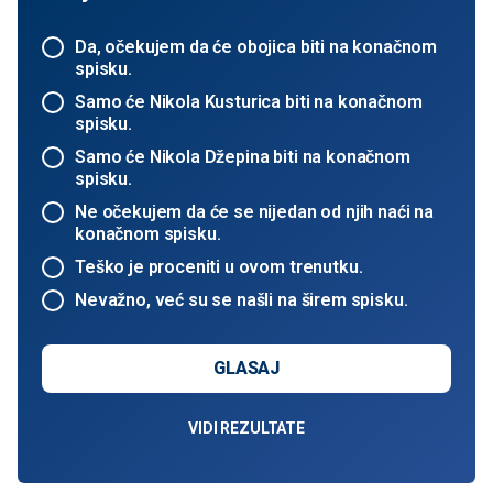
Da, očekujem da će obojica biti na konačnom
spisku.
Samo će Nikola Kusturica biti na konačnom
spisku.
Samo će Nikola Džepina biti na konačnom
spisku.
Ne očekujem da će se nijedan od njih naći na
konačnom spisku.
Teško je proceniti u ovom trenutku.
Nevažno, već su se našli na širem spisku.
GLASAJ
VIDI REZULTATE