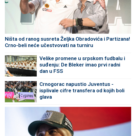
Ništa od ranog susreta Željka Obradovića i Partizana!
Crno-beli neće učestvovati na turniru
Velike promene u srpskom fudbalu i
suđenju: De Bleker imao prvi radni
dan u FSS
Crnogorac napustio Juventus -
isplivale cifre transfera od kojih boli
glava