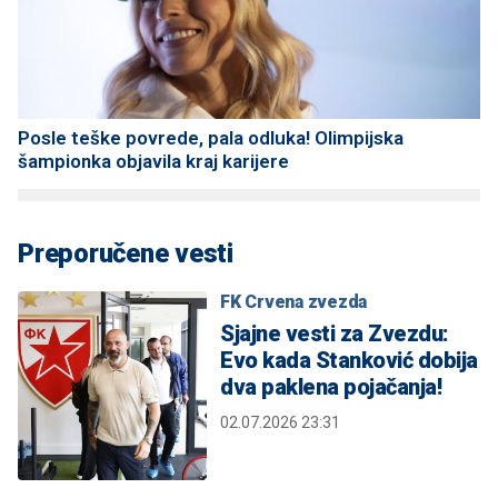
Posle teške povrede, pala odluka! Olimpijska
šampionka objavila kraj karijere
Preporučene vesti
FK Crvena zvezda
Sjajne vesti za Zvezdu:
Evo kada Stanković dobija
dva paklena pojačanja!
02.07.2026 23:31