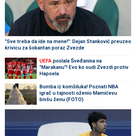
"Sve treba da ide na mene!": Dejan Stanković preuzeo
krivicu za šokantan poraz Zvezde
UEFA
poslala Šveđanina na
"Marakanu"! Evo ko sudi Zvezdi protiv
Hapoela
Bomba iz komšiluka! Poznati NBA
igrač u tajnosti oženio Mamićevu
bivšu ženu (FOTO)