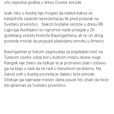
vrlo uspešna godina u dresu Crvene zvezde.
Ipak, niko u Austriji nije mogao da nasluti kakva će
katastrofa zadesiti reprezentaciju tik pred polazak na
Svetsko prvenstvo... Nakon brutalne sezone u dresu RB
Lajpciga Austrijanci su ogromne nade polagali u 26-
godišnjeg vezistu Kristofa Baumgartnera, ali će on zbog
povrede morati da propusti planetarnu smotru u Americi.
Baumgartner je tokom zagrevanja za prijateljski meč sa
Tunisom osetio oštar bol u butnom mišiću desne noge.
Rangnik nije želeo da rizikuje te je promenio plan i ostavio
ga na klupi u nadi da se radi o trenutnom problemu. Na
žalost svih u Austriji povreda je daleko teže prirode...
Očekuje ga najmanje mesec dana pauze što znači da neće
biti spreman za Svetsko prvenstvo.