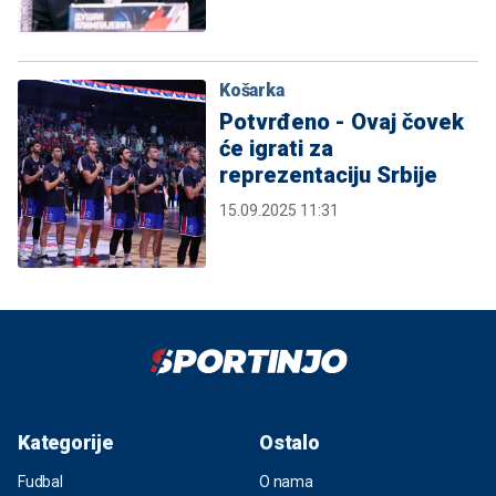
Košarka
Potvrđeno - Ovaj čovek
će igrati za
reprezentaciju Srbije
15.09.2025 11:31
Kategorije
Ostalo
Fudbal
O nama