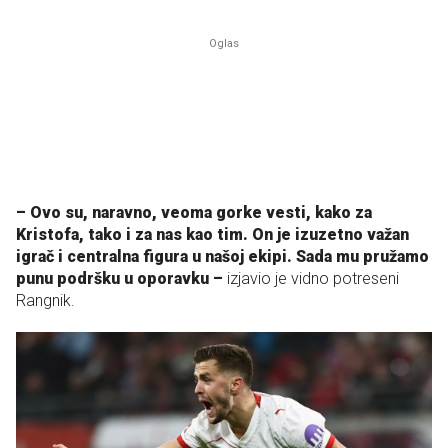
– Ovo su, naravno, veoma gorke vesti, kako za
Kristofa, tako i za nas kao tim. On je izuzetno važan
igrač i centralna figura u našoj ekipi. Sada mu pružamo
punu podršku u oporavku –
izjavio je vidno potreseni
Rangnik.