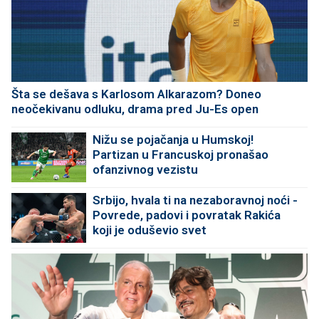
Šta se dešava s Karlosom Alkarazom? Doneo
neočekivanu odluku, drama pred Ju-Es open
Nižu se pojačanja u Humskoj!
Partizan u Francuskoj pronašao
ofanzivnog vezistu
Srbijo, hvala ti na nezaboravnoj noći -
Povrede, padovi i povratak Rakića
koji je oduševio svet