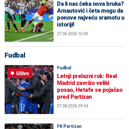
Da li nas čeka nova bruka?
Arnautović i četa mogu da
ponove najveću sramotu u
istoriji!
27.06.2026 16:00
Fudbal
Fudbal
Uživo
Letnji prelazni rok: Real
Madrid završio veliki
posao, Hetafe se pojačao
pred Partizan
07.08.2026 09:54
FK Partizan