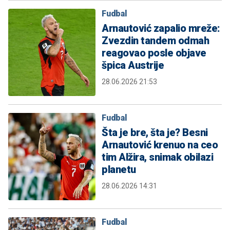
Fudbal
Arnautović zapalio mreže:
Zvezdin tandem odmah
reagovao posle objave
špica Austrije
28.06.2026 21:53
Fudbal
Šta je bre, šta je? Besni
Arnautović krenuo na ceo
tim Alžira, snimak obilazi
planetu
28.06.2026 14:31
Fudbal