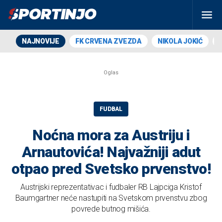
NAJNOVIJE
FK CRVENA ZVEZDA
NIKOLA JOKIĆ
FUDBAL
Noćna mora za Austriju i
Arnautovića! Najvažniji adut
otpao pred Svetsko prvenstvo!
Austrijski reprezentativac i fudbaler RB Lajpciga Kristof
Baumgartner neće nastupiti na Svetskom prvenstvu zbog
povrede butnog mišića.