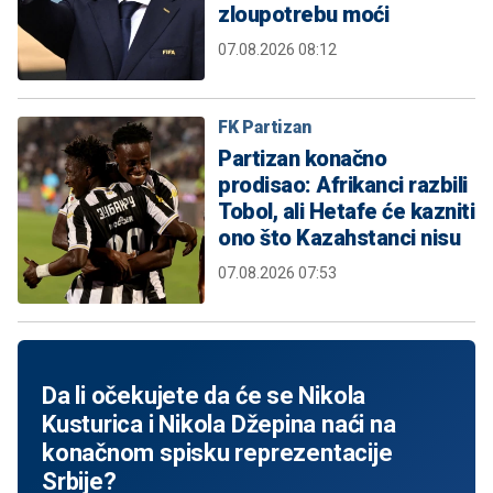
zloupotrebu moći
07.08.2026 08:12
FK Partizan
Partizan konačno
prodisao: Afrikanci razbili
Tobol, ali Hetafe će kazniti
ono što Kazahstanci nisu
07.08.2026 07:53
Da li očekujete da će se Nikola
Kusturica i Nikola Džepina naći na
konačnom spisku reprezentacije
Srbije?