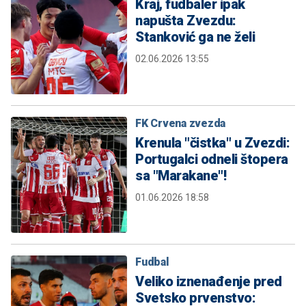
Kraj, fudbaler ipak
napušta Zvezdu:
Stanković ga ne želi
02.06.2026 13:55
FK Crvena zvezda
Krenula "čistka" u Zvezdi:
Portugalci odneli štopera
sa "Marakane"!
01.06.2026 18:58
Fudbal
Veliko iznenađenje pred
Svetsko prvenstvo: