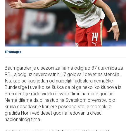
EPaimages
Baumgartner je u sezoni za nama odigrao 37 utakmica za
RB Lajpcig uz neverovatnih 17 golova i devet asistencija.
Istakao se kao jedan od najboljih fudbalera nemačke
Bundeslige i uveliko se šuška da bi ga nekoliko klubova iz
Premijer lige rado videlo u svom timu naredne godine.
Nema dileme da bi nastup na Svetskom prvenstvu bio
kruna dosadašnje karijere posebno što je momak iz
gradića Horn već deset godina redovan u dresu
nacionalnog tima.