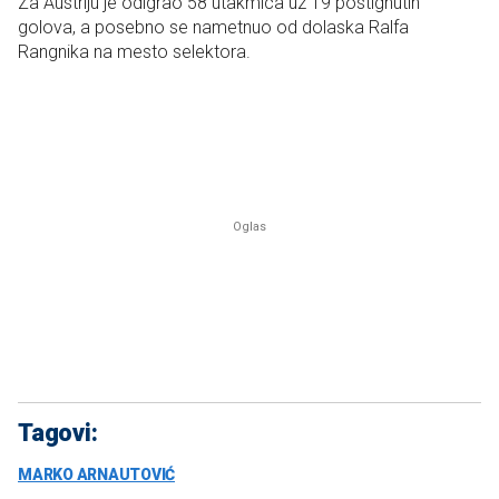
Za Austriju je odigrao 58 utakmica uz 19 postignutih
golova, a posebno se nametnuo od dolaska Ralfa
Rangnika na mesto selektora.
Tagovi:
MARKO ARNAUTOVIĆ