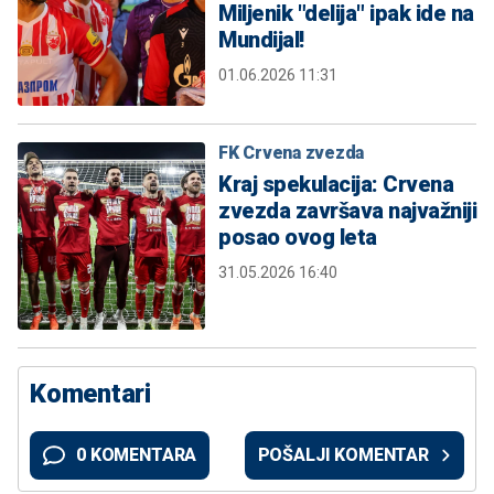
Miljenik "delija" ipak ide na
Mundijal!
01.06.2026 11:31
FK Crvena zvezda
Kraj spekulacija: Crvena
zvezda završava najvažniji
posao ovog leta
31.05.2026 16:40
Komentari
0 KOMENTARA
POŠALJI KOMENTAR