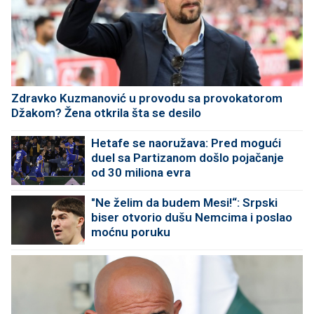
Zdravko Kuzmanović u provodu sa provokatorom
Džakom? Žena otkrila šta se desilo
Hetafe se naoružava: Pred mogući
duel sa Partizanom došlo pojačanje
od 30 miliona evra
"Ne želim da budem Mesi!“: Srpski
biser otvorio dušu Nemcima i poslao
moćnu poruku