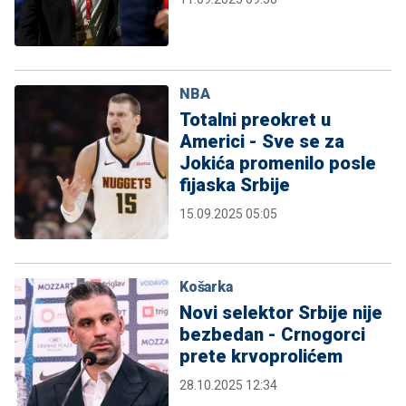
NBA
Totalni preokret u
Americi - Sve se za
Jokića promenilo posle
fijaska Srbije
15.09.2025 05:05
Košarka
Novi selektor Srbije nije
bezbedan - Crnogorci
prete krvoprolićem
28.10.2025 12:34