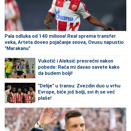
Pala odluka od 140 miliona! Real sprema transfer
veka, Arteta doveo pojačanje snova, Ovusu napustio
"Marakanu"
Vukotić i Aleksić presrećni nakon
pobede: Raća mi davao savete kako
da budem bolji!
"Delije" u transu: Zvezdin duo u vrhu
Evrope, biće još bolji, svi ih se već
plaše!