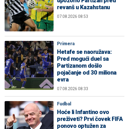
upozorio Partizan pred
revanš u Kazahstanu
07.08.2026 08:53
Primera
Hetafe se naoružava:
Pred mogući duel sa
Partizanom došlo
pojačanje od 30 miliona
evra
07.08.2026 08:33
Fudbal
Hoće li Infantino ovo
preživeti? Prvi čovek FIFA
ponovo optužen za